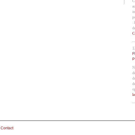
C
a
in
p
:
d
C
1
F
P
N
d
d
d
o
l
Contact