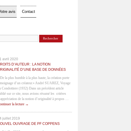
Votre avis
Contact
1 avril 2020
ROITS D’AUTEUR : LA NOTION
RIGINALITÉ D’UNE BASE DE DONNÉES
 De la plus humble à la plus haute, la création porte
émoignage d’un créateur.» André SUAREZ, Voyage
u Condottiere (1932) Dans un précédent article
ublié sur ce site, nous avions résumé les critères
’appréciation de la notion d’originalité à propos …
ontinuer la lecture
→
4 juillet 2019
OUVEL OUVRAGE DE PF COPPENS