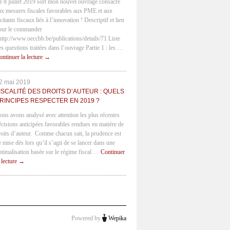
e 8 juillet 2019 sort mon nouvel ouvrage consacré
ux mesures fiscales favorables aux PME et aux
citants fiscaux liés à l’innovation ! Descriptif et lien
our le commander
 http://www.oeccbb.be/publications/details/71 Liste
es questions traitées dans l’ouvrage Partie 1 : les …
ontinuer la lecture
→
2 mai 2019
ISCALITÉ DES DROITS D’AUTEUR : QUELS
RINCIPES RESPECTER EN 2019 ?
ous avons analysé avec attention les plus récentes
écisions anticipées favorables rendues en matière de
roits d’auteur. Comme chacun sait, la prudence est
e mise dès lors qu’il s’agit de se lancer dans une
ptimalisation basée sur le régime fiscal …
Continuer
a lecture
→
Powered by
Wepika