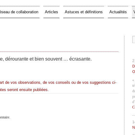
éseau de collaboration
Articles
Astuces et définitions
Actualités
te, dérourante et bien souvent … écrasante.
2
D
O
«
art de vos observations, de vos conseils ou de vos suggestions ci-
t
tes seront ensuite publiées.
d
p
d
C
ntaire.
1
N