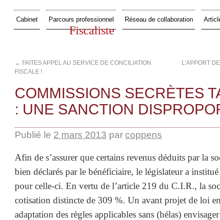
Cabinet
Parcours professionnel
Réseau de collaboration
Articl
Fiscaliste
←
FAITES APPEL AU SERVICE DE CONCILIATION
L’APPORT DE
FISCALE !
COMMISSIONS SECRÈTES T
: UNE SANCTION DISPROPO
Publié le
2 mars 2013
par
coppens
Afin de s’assurer que certains revenus déduits par la soc
bien déclarés par le bénéficiaire, le législateur a instit
pour celle-ci. En vertu de l’article 219 du C.I.R., la soc
cotisation distincte de 309 %. Un avant projet de loi e
adaptation des règles applicables sans (hélas) envisage