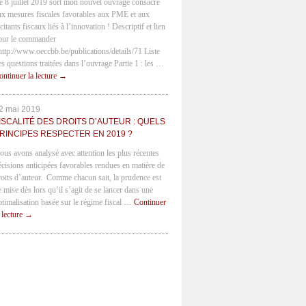
e 8 juillet 2019 sort mon nouvel ouvrage consacré
ux mesures fiscales favorables aux PME et aux
citants fiscaux liés à l’innovation ! Descriptif et lien
our le commander
 http://www.oeccbb.be/publications/details/71 Liste
es questions traitées dans l’ouvrage Partie 1 : les …
ontinuer la lecture
→
2 mai 2019
ISCALITÉ DES DROITS D’AUTEUR : QUELS
RINCIPES RESPECTER EN 2019 ?
ous avons analysé avec attention les plus récentes
écisions anticipées favorables rendues en matière de
roits d’auteur. Comme chacun sait, la prudence est
e mise dès lors qu’il s’agit de se lancer dans une
ptimalisation basée sur le régime fiscal …
Continuer
a lecture
→