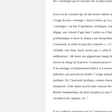
des «
montages qui ne sont pas mis en place pour
Force est de constater que de tels termes utilisés n
l’usage du mot « montage » dont le moins qu’on pui
« montages » au lieu d’opérations, techniques, tr
dégage, une volonté d’agir dans l’ombre ou d’élud
problématique et laisse le champ à une interprétati
l’exactitude, la vérité ne peut être contestée », « d
véritable, réel, franc, loyal, ouvert, pur. », selon
malheureuse : elle laisse une gigantesque marge de
inverse la charge de la preuve. Comment prouver l
d’un montage est éminemment relative et à nouveau
judiciaires qui peuvent en résulter. L’usage immod
juridique. Or, l’insécurité juridique, comme chacu
entreprises. Cette clause inscrite dans chacune des
libertés fondamentaux du droit européen (ce que l’
circulation des capitaux, etc. ?
Il est d’ailleurs surprenant que la Commission euro