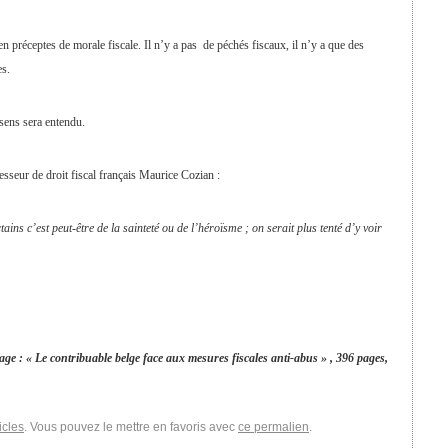
n préceptes de morale fiscale. Il n’y a pas de péchés fiscaux, il n’y a que des
es.
 sens sera entendu.
sseur de droit fiscal français Maurice Cozian :
ains c’est peut-être de la sainteté ou de l’héroïsme ; on serait plus tenté d’y voir
age : « Le contribuable belge face aux mesures fiscales anti-abus » , 396 pages,
icles
. Vous pouvez le mettre en favoris avec
ce permalien
.