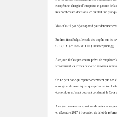
européenne, chargée d’interpréter et garante de la 
très nombreuses décisions, ce qu’était une pratiqu
Mais n’est-il pas déjà trop tard pour dénoncer cette
En droit fiscal belge, le code des impôts sur les re
CIR (RDT) et 185/2 du CIR (Transfer pricing))
A ce jour, il n’est pas encore prévu de remplacer l
reproduisant les termes de clause anti-abus généra
On ne peut donc qu’espérer ardemment que nos élus 
abus générale aussi équivoque qu’imprécise. Cette 
économique qu’avait pourtant condamné la Cour de
A ce jour, aucune transposition de cette clause gé
en décembre 2017 à l’occasion de la loi de réform