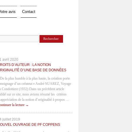
Votre avis
Contact
1 avril 2020
ROITS D’AUTEUR : LA NOTION
RIGINALITÉ D’UNE BASE DE DONNÉES
 De la plus humble à la plus haute, la création porte
émoignage d’un créateur.» André SUAREZ, Voyage
u Condottiere (1932) Dans un précédent article
ublié sur ce site, nous avions résumé les critères
’appréciation de la notion d’originalité à propos …
ontinuer la lecture
→
4 juillet 2019
OUVEL OUVRAGE DE PF COPPENS