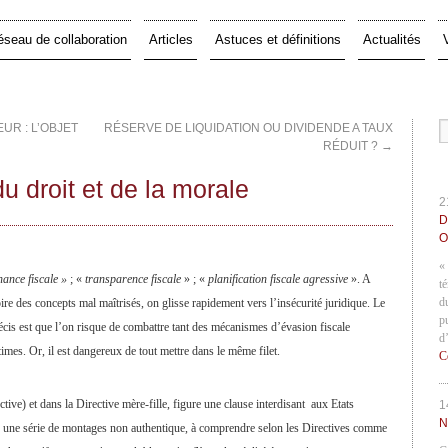
éseau de collaboration
Articles
Astuces et définitions
Actualités
UR : L’OBJET
RÉSERVE DE LIQUIDATION OU DIVIDENDE A TAUX
RÉDUIT ?
→
u droit et de la morale
2
D
O
«
ance fiscale »
; «
transparence fiscale
» ; «
planification fiscale agressive
». A
t
d
oire des concepts mal maîtrisés, on glisse rapidement vers l’insécurité juridique. Le
p
cis est que l’on risque de combattre tant des mécanismes d’évasion fiscale
d
imes. Or, il est dangereux de tout mettre dans le même filet.
C
ve) et dans la Directive mère-fille, figure une clause interdisant aux Etats
1
N
 une série de montages non authentique, à comprendre selon les Directives comme