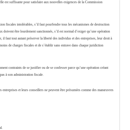
lle est suffisante pour satisfaire aux nouvelles exigences de la Commission
asion fiscales intolérables, s’il faut pourfendre tous les mécanismes de destruction
ux doivent être lourdement sanctionnés, s’il est normal d’exiger qu’une opération
, il faut tout autant préserver la liberté des individus et des entreprises, leur droit à
 moins de charges fiscales et de s’établir sans entrave dans chaque juridiction
mment contraints de se justifier ou de se confesser parce qu’une opération créant
pas à son administration fiscale.
les entreprises et leurs conseillers ne peuvent être présumées comme des manœuvres
l.