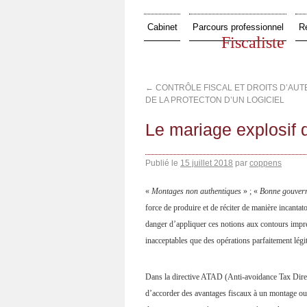
Cabinet
Parcours professionnel
R
Fiscaliste
←
CONTRÔLE FISCAL ET DROITS D’AUTE
DE LA PROTECTON D’UN LOGICIEL
Le mariage explosif d
Publié le
15 juillet 2018
par
coppens
«
Montages non authentiques
» ; «
Bonne gouvern
force de produire et de réciter de manière incantat
danger d’appliquer ces notions aux contours impré
inacceptables que des opérations parfaitement légit
Dans la directive ATAD (Anti-avoidance Tax Directi
d’accorder des avantages fiscaux à un montage ou