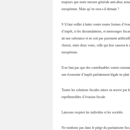
toujours que notre mesure générale anti-abus actue
européenne. Mais qu’en sera-t-il demain ?
S’il faut veiller à lutter contre toutes formes d’év
d’impôt, si les dissimulations, et mensonges fisca
ait une substance et ne soit pas purement artificielle
choisir, entre deux voies, celle qui leur causera le
européenne.
Il ne faut pas que des contribuables soient consta
une économie d’impôt parfaitement légale ne plait 
Toutes les solutions fiscales mises en œuvre par 
repréhensibles d’évasion fiscale.
Laissons respirer les individus et les sociétés.
Ne tombons pas dans le piège du puritanisme fisca