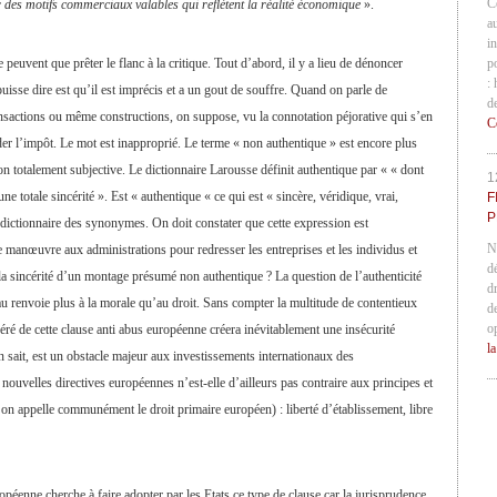
C
 des motifs commerciaux valables qui reflètent la réalité économique
».
a
in
e peuvent que prêter le flanc à la critique. Tout d’abord, il y a lieu de dénoncer
p
:
sse dire est qu’il est imprécis et a un gout de souffre. Quand on parle de
d
ansactions ou même constructions, on suppose, vu la connotation péjorative qui s’en
C
er l’impôt. Le mot est inapproprié. Le terme « non authentique » est encore plus
on totalement subjective. Le dictionnaire Larousse définit authentique par « « dont
1
’une totale sincérité ». Est « authentique « ce qui est « sincère, véridique, vrai,
F
P
 le dictionnaire des synonymes. On doit constater que cette expression est
N
 manœuvre aux administrations pour redresser les entreprises et les individus et
d
a sincérité d’un montage présumé non authentique ? La question de l’authenticité
d
 renvoie plus à la morale qu’au droit. Sans compter la multitude de contentieux
d
o
éré de cette clause anti abus européenne créera inévitablement une insécurité
l
n sait, est un obstacle majeur aux investissements internationaux des
 nouvelles directives européennes n’est-elle d’ailleurs pas contraire aux principes et
on appelle communément le droit primaire européen) : liberté d’établissement, libre
péenne cherche à faire adopter par les Etats ce type de clause car la jurisprudence