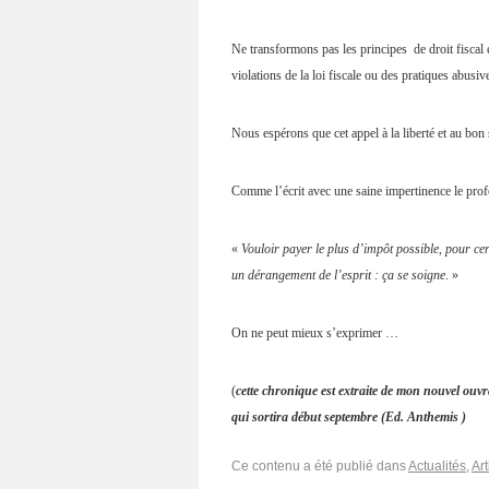
Ne transformons pas les principes de droit fiscal e
violations de la loi fiscale ou des pratiques abusiv
Nous espérons que cet appel à la liberté et au bon
Comme l’écrit avec une saine impertinence le profe
«
Vouloir payer le plus d’impôt possible, pour cert
un dérangement de l’esprit : ça se soigne
. »
On ne peut mieux s’exprimer …
(
cette chronique est extraite de mon nouvel ouvr
qui sortira début septembre (Ed. Anthemis )
Ce contenu a été publié dans
Actualités
,
Art