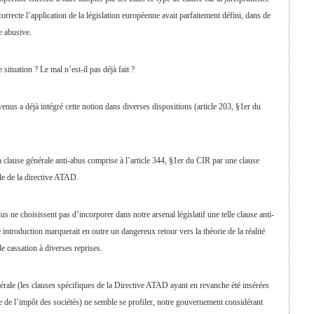
correcte l’application de la législation européenne avait parfaitement défini, dans de
e abusive.
 situation ? Le mal n’est-il pas déjà fait ?
venus a déjà intégré cette notion dans diverses dispositions (article 203, §1er du
a clause générale anti-abus comprise à l’article 344, §1er du CIR par une clause
le de la directive ATAD.
ne choisissent pas d’incorporer dans notre arsenal législatif une telle clause anti-
introduction marquerait en outre un dangereux retour vers la théorie de la réalité
 cassation à diverses reprises.
nérale (les clauses spécifiques de la Directive ATAD ayant en revanche été insérées
e de l’impôt des sociétés) ne semble se profiler, notre gouvernement considérant