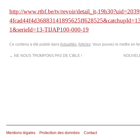
http://www.rtbf.be/tv/revoir/
detail_jt-19h30?uid=
2039
4fcad44f4d36883141895625ff6285
25&catchupId=1
1&serieId=13-TIJAP100-000-
19
Ce contenu a été publié dans
Actualités
,
Articles
. Vous pouvez le mettre en f
←
NE NOUS TROMPONS PAS DE CIBLE !
NOUVELL
Mentions légales
Protection des données
Contact