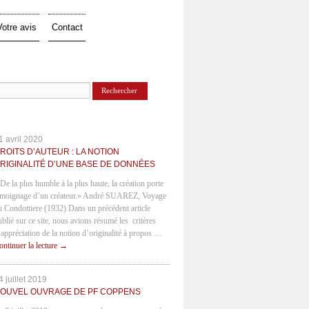
Votre avis
Contact
1 avril 2020
ROITS D’AUTEUR : LA NOTION
RIGINALITÉ D’UNE BASE DE DONNÉES
 De la plus humble à la plus haute, la création porte
émoignage d’un créateur.» André SUAREZ, Voyage
u Condottiere (1932) Dans un précédent article
ublié sur ce site, nous avions résumé les critères
’appréciation de la notion d’originalité à propos …
ontinuer la lecture
→
4 juillet 2019
OUVEL OUVRAGE DE PF COPPENS