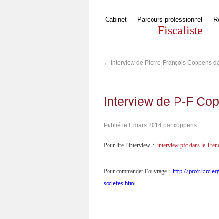
Cabinet
Parcours professionnel
R
Fiscaliste
←
Interview de Pierre-François Coppens d
Interview de P-F Co
Publié le
8 mars 2014
par
coppens
Pour lire l’interview :
interview pfc dans le Tren
Pour commander l’ouvrage :
http://profr.larci
societes.html