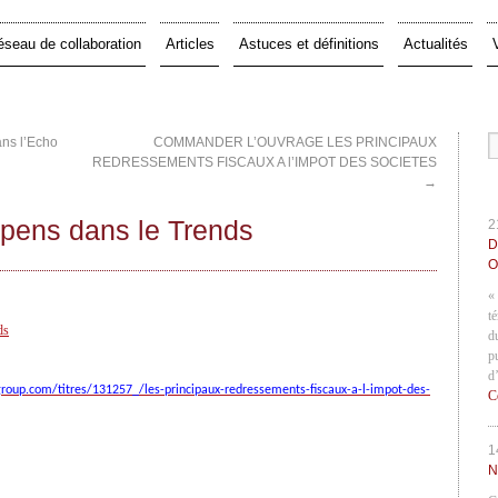
éseau de collaboration
Articles
Astuces et définitions
Actualités
ans l’Echo
COMMANDER L’OUVRAGE LES PRINCIPAUX
REDRESSEMENTS FISCAUX A l’IMPOT DES SOCIETES
→
ppens dans le Trends
2
D
O
«
t
ds
d
p
d
ergroup.com/titres/131257_/les-principaux-redressements-fiscaux-a-l-impot-des-
C
1
N