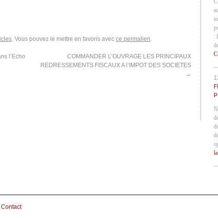
C
a
in
p
:
icles
. Vous pouvez le mettre en favoris avec
ce permalien
.
d
C
ans l’Echo
COMMANDER L’OUVRAGE LES PRINCIPAUX
REDRESSEMENTS FISCAUX A l’IMPOT DES SOCIETES
→
1
F
P
N
d
d
d
o
l
Contact