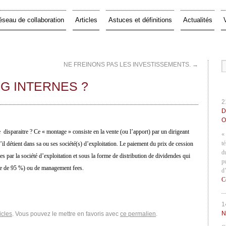
éseau de collaboration
Articles
Astuces et définitions
Actualités
NE FREINONS PAS LES INVESTISSEMENTS.
→
NG INTERNES ?
2
D
O
e
disparaitre ? Ce « montage » consiste en la vente (ou l’apport) par un dirigeant
«
t
’il détient dans sa ou ses société(s) d’exploitation. Le paiement du prix de cession
d
es par la société d’exploitation et sous la forme de distribution de dividendes qui
p
e de 95 %) ou de management fees.
d
C
1
N
icles
. Vous pouvez le mettre en favoris avec
ce permalien
.