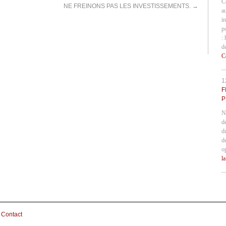
C
NE FREINONS PAS LES INVESTISSEMENTS.
→
a
in
p
:
d
C
1
F
P
N
d
d
d
o
l
Contact