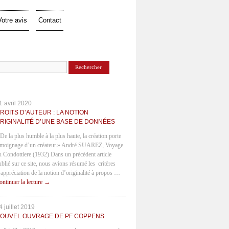
Votre avis
Contact
1 avril 2020
ROITS D’AUTEUR : LA NOTION
RIGINALITÉ D’UNE BASE DE DONNÉES
 De la plus humble à la plus haute, la création porte
émoignage d’un créateur.» André SUAREZ, Voyage
u Condottiere (1932) Dans un précédent article
ublié sur ce site, nous avions résumé les critères
’appréciation de la notion d’originalité à propos …
ontinuer la lecture
→
4 juillet 2019
OUVEL OUVRAGE DE PF COPPENS