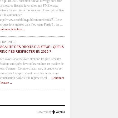
e 8 juillet 2019 sort mon nouvel ouvrage consacré
ux mesures fiscales favorables aux PME et aux
citants fiscaux liés à l’innovation ! Descriptif et lien
our le commander
 http://www.oeccbb.be/publications/details/71 Liste
es questions traitées dans l’ouvrage Partie 1 : les …
ontinuer la lecture
→
2 mai 2019
ISCALITÉ DES DROITS D’AUTEUR : QUELS
RINCIPES RESPECTER EN 2019 ?
ous avons analysé avec attention les plus récentes
écisions anticipées favorables rendues en matière de
roits d’auteur. Comme chacun sait, la prudence est
e mise dès lors qu’il s’agit de se lancer dans une
ptimalisation basée sur le régime fiscal …
Continuer
a lecture
→
Powered by
Wepika