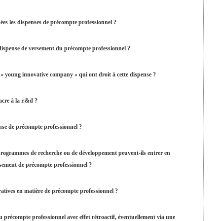
nées les dispenses de précompte professionnel ?
 dispense de versement du précompte professionnel ?
e « young innovative company » qui ont droit à cette dispense ?
cre à la r.&d ?
nse de précompte professionnel ?
e programmes de recherche ou de développement peuvent-ils entrer en
ersement de précompte professionnel ?
aratives en matière de précompte professionnel ?
u précompte professionnel avec effet rétroactif, éventuellement via une