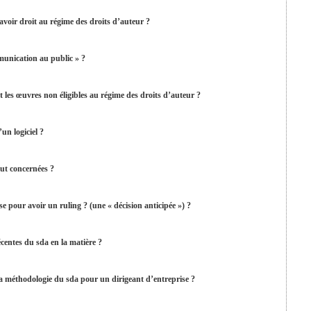
avoir droit au régime des droits d’auteur ?
mmunication au public » ?
et les œuvres non éligibles au régime des droits d’auteur ?
’un logiciel ?
tout concernées ?
se pour avoir un ruling ? (une « décision anticipée ») ?
écentes du sda en la matière ?
a méthodologie du sda pour un dirigeant d’entreprise ?