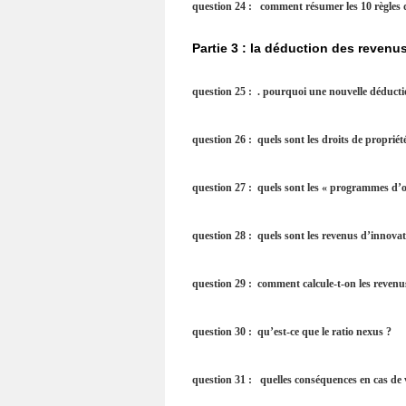
question 24 : comment résumer les 10 règles d’
Partie 3 : la déduction des revenu
question 25 : . pourquoi une nouvelle déductio
question 26 : quels sont les droits de propriété
question 27 : quels sont les « programmes d’or
question 28 : quels sont les revenus d’innova
question 29 : comment calcule-t-on les revenu
question 30 : qu’est-ce que le ratio nexus ?
question 31 : quelles conséquences en cas de v