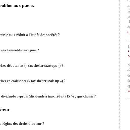
C
orables aux p.m.e.
a
in
p
:
d
C
oir le taux réduit a l’impôt des sociétés ?
1
scales favorables aux pme ?
F
P
N
rises débutantes (« tax shelter startups ») ?
d
d
d
ises en croissance (« tax shelter scale up ») ?
o
l
 le dividende vvprbis (dividende à taux réduit (15 % , que choisir ?
auteur
du régime des droits d’auteur ?