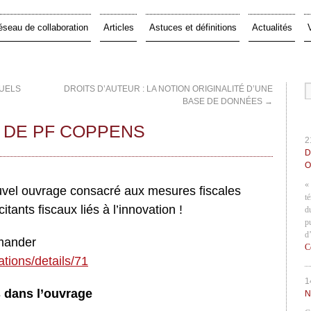
éseau de collaboration
Articles
Astuces et définitions
Actualités
QUELS
DROITS D’AUTEUR : LA NOTION ORIGINALITÉ D’UNE
BASE DE DONNÉES
→
 DE PF COPPENS
2
D
O
«
ouvel ouvrage consacré aux mesures fiscales
t
tants fiscaux liés à l’innovation !
d
p
d
mmander
C
tions/details/71
1
s dans l’ouvrage
N