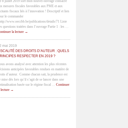
e 8 juillet 2019 sort mon nouvel ouvrage consacré
ux mesures fiscales favorables aux PME et aux
citants fiscaux liés à l’innovation ! Descriptif et lien
our le commander
 http://www.oeccbb.be/publications/details/71 Liste
es questions traitées dans l’ouvrage Partie 1 : les …
ontinuer la lecture
→
2 mai 2019
ISCALITÉ DES DROITS D’AUTEUR : QUELS
RINCIPES RESPECTER EN 2019 ?
ous avons analysé avec attention les plus récentes
écisions anticipées favorables rendues en matière de
roits d’auteur. Comme chacun sait, la prudence est
e mise dès lors qu’il s’agit de se lancer dans une
ptimalisation basée sur le régime fiscal …
Continuer
a lecture
→