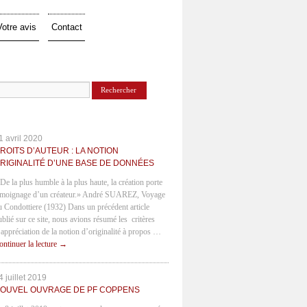
Votre avis
Contact
1 avril 2020
ROITS D’AUTEUR : LA NOTION
RIGINALITÉ D’UNE BASE DE DONNÉES
 De la plus humble à la plus haute, la création porte
émoignage d’un créateur.» André SUAREZ, Voyage
u Condottiere (1932) Dans un précédent article
ublié sur ce site, nous avions résumé les critères
’appréciation de la notion d’originalité à propos …
ontinuer la lecture
→
4 juillet 2019
OUVEL OUVRAGE DE PF COPPENS