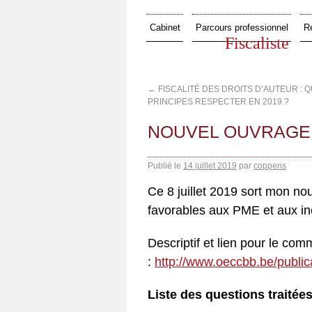
Cabinet
Parcours professionnel
R
Fiscaliste
←
FISCALITÉ DES DROITS D’AUTEUR : 
PRINCIPES RESPECTER EN 2019 ?
NOUVEL OUVRAGE
Publié le
14 juillet 2019
par
coppens
Ce 8 juillet 2019 sort mon n
favorables aux PME et aux inci
Descriptif et lien pour le co
:
http://www.oeccbb.be/publica
Liste des questions traitée