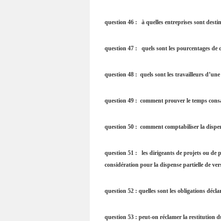
question 46 : à quelles entreprises sont desti
question 47 : quels sont les pourcentages de
question 48 : quels sont les travailleurs d’un
question 49 : comment prouver le temps consa
question 50 : comment comptabiliser la dispe
question 51 :
les dirigeants de projets ou d
considération pour la dispense partielle de v
question 52 : quelles sont les obligations décl
question 53 : peut-on réclamer la restitution d