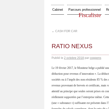
Cabinet
Parcours professionnel
R
Fiscaliste
←
CASH FOR CAR
RATIO NEXUS
Publié le
2 octobre 2018
par
coppens
Le 19 février 2017, le Moniteur belge a publié un
déduction pour revenus d’innovation ». La déduct
sociétés ou à l’impôt des non-résidents 85 % des 
revenus provenant de brevets et certificats, mais 
attentif au principe que seules seront prises en co
réellement supportées par l’entreprise même. Cette 
(une « substance ») suffisante est présente dans l’É
formules de calculs complexes, dont le ratio dit « 