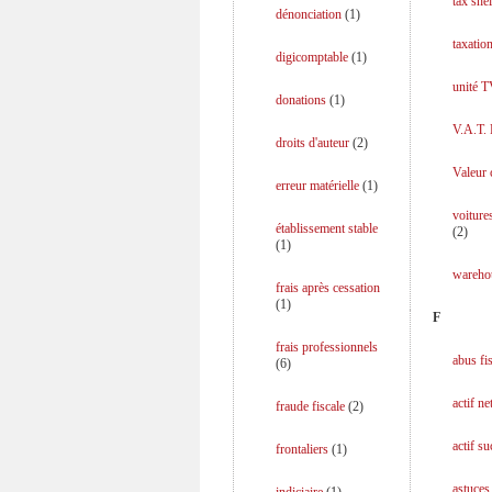
tax shel
dénonciation
(
1
)
taxation
digicomptable
(
1
)
unité 
donations
(
1
)
V.A.T.
droits d'auteur
(
2
)
Valeur 
erreur matérielle
(
1
)
voiture
établissement stable
(
2
)
(
1
)
wareho
frais après cessation
(
1
)
F
frais professionnels
abus fi
(
6
)
actif ne
fraude fiscale
(
2
)
actif s
frontaliers
(
1
)
astuces 