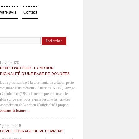
Votre avis
Contact
1 avril 2020
ROITS D’AUTEUR : LA NOTION
RIGINALITÉ D’UNE BASE DE DONNÉES
 De la plus humble à la plus haute, la création porte
émoignage d’un créateur.» André SUAREZ, Voyage
u Condottiere (1932) Dans un précédent article
ublié sur ce site, nous avions résumé les critères
’appréciation de la notion d’originalité à propos …
ontinuer la lecture
→
4 juillet 2019
OUVEL OUVRAGE DE PF COPPENS