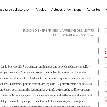
éseau de collaboration
Articles
Astuces et définitions
Actualités
FUSION D’ENTREPRISES : LA PREUVE DES MOTIFS
ECONOMIQUES VALABLES
→
2
D
O
«
e loi du 9 février 2017 introduisant en Belgique une nouvelle déduction appelée «
t
d
ion pour revenus d’innovation permet d’immuniser fiscalement à l’impôt des
p
revenus nets d’innovation. La déduction n’est plus uniquement octroyée pour les
d
vaut aussi notamment pour la création des logiciels. Le gouvernement a toutefois été
C
nsidération pour la nouvelle déduction les activités de recherche et développement
philosophie nouvelle qui consiste à ne réserver une aide fiscale que si une activité
1
tat qui octroie le régime préférentiel a conduit à la mise en place de règles et
N
Nexus ». Ce ratio limite le régime préférentiel proportionnellement à la partie des