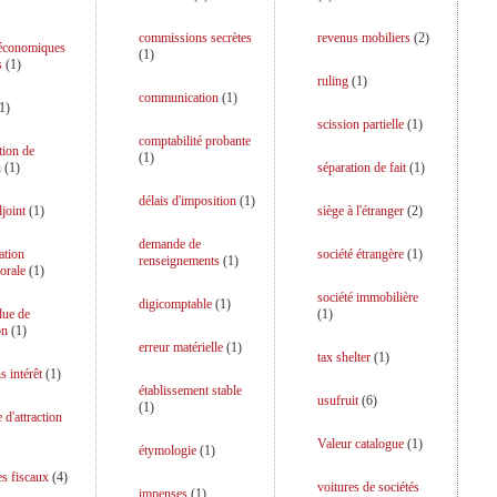
commissions secrètes
revenus mobiliers
(
2
)
 économiques
(
1
)
s
(
1
)
ruling
(
1
)
communication
(
1
)
1
)
scission partielle
(
1
)
comptabilité probante
tion de
(
1
)
n
(
1
)
séparation de fait
(
1
)
délais d'imposition
(
1
)
djoint
(
1
)
siège à l'étranger
(
2
)
demande de
ation
société étrangère
(
1
)
renseignements
(
1
)
orale
(
1
)
société immobilière
digicomptable
(
1
)
lue de
(
1
)
on
(
1
)
erreur matérielle
(
1
)
tax shelter
(
1
)
s intérêt
(
1
)
établissement stable
usufruit
(
6
)
(
1
)
 d'attraction
Valeur catalogue
(
1
)
étymologie
(
1
)
es fiscaux
(
4
)
voitures de sociétés
impenses
(
1
)