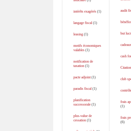
indiciaire
(
1
)
audit fi
intérêts exagérés
(
1
)
bénéfice
langage fiscal
(
1
)
but lucr
leasing
(
1
)
cadeaux
motifs économiques
valables
(
1
)
cash fo
notification de
taxation
(
1
)
Citation
pacte adjoint
(
1
)
club spo
paradis fiscal
(
1
)
contrôle
planification
frais a
successorale
(
1
)
(
1
)
plus-value de
frais p
cessation
(
1
)
(
6
)