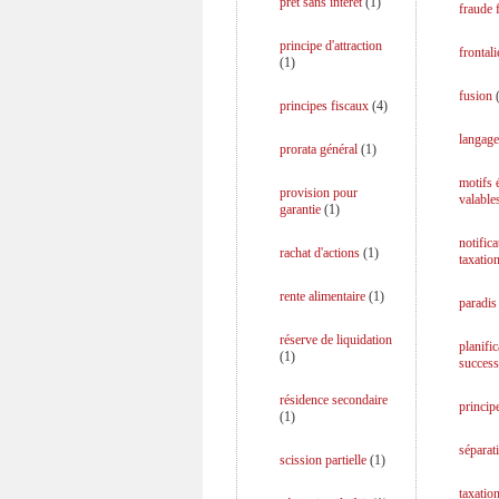
prêt sans intérêt
(
1
)
fraude f
principe d'attraction
frontali
(
1
)
fusion
principes fiscaux
(
4
)
langage
prorata général
(
1
)
motifs
provision pour
valable
garantie
(
1
)
notifica
rachat d'actions
(
1
)
taxatio
rente alimentaire
(
1
)
paradis 
réserve de liquidation
planific
(
1
)
success
résidence secondaire
princip
(
1
)
séparati
scission partielle
(
1
)
taxation