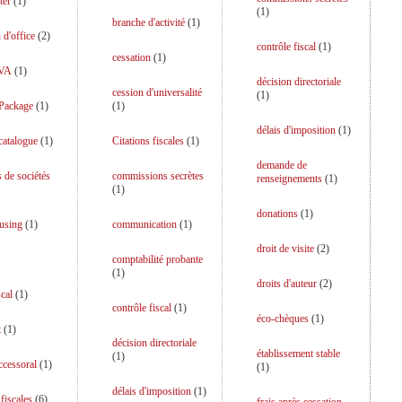
ter
(
1
)
(
1
)
branche d'activité
(
1
)
 d'office
(
2
)
contrôle fiscal
(
1
)
cessation
(
1
)
TVA
(
1
)
décision directoriale
cession d'universalité
(
1
)
 Package
(
1
)
(
1
)
délais d'imposition
(
1
)
catalogue
(
1
)
Citations fiscales
(
1
)
demande de
s de sociétés
commissions secrètes
renseignements
(
1
)
(
1
)
donations
(
1
)
using
(
1
)
communication
(
1
)
droit de visite
(
2
)
comptabilité probante
(
1
)
droits d'auteur
(
2
)
scal
(
1
)
contrôle fiscal
(
1
)
éco-chèques
(
1
)
t
(
1
)
décision directoriale
établissement stable
(
1
)
uccessoral
(
1
)
(
1
)
délais d'imposition
(
1
)
fiscales
(
6
)