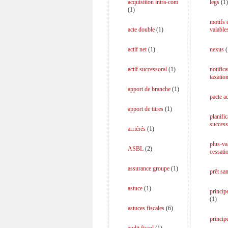
acquisition intra-com
legs
(
1
)
(
1
)
motifs
acte double
(
1
)
valable
actif net
(
1
)
nexus
(
actif successoral
(
1
)
notifica
taxatio
apport de branche
(
1
)
pacte a
apport de titres
(
1
)
planific
success
arriérés
(
1
)
plus-va
ASBL
(
2
)
cessati
assurance groupe
(
1
)
prêt san
astuce
(
1
)
principe
(
1
)
astuces fiscales
(
6
)
princip