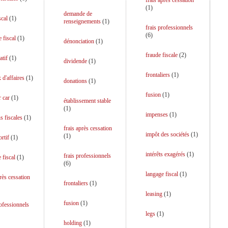
frais après cessation
(
1
)
demande de
scal
(
1
)
renseignements
(
1
)
frais professionnels
(
6
)
 fiscal
(
1
)
dénonciation
(
1
)
fraude fiscale
(
2
)
atif
(
1
)
dividende
(
1
)
frontaliers
(
1
)
 d'affaires
(
1
)
donations
(
1
)
fusion
(
1
)
r car
(
1
)
établissement stable
(
1
)
impenses
(
1
)
s fiscales
(
1
)
frais après cessation
impôt des sociétés
(
1
)
(
1
)
rtif
(
1
)
intérêts exagérés
(
1
)
frais professionnels
 fiscal
(
1
)
(
6
)
langage fiscal
(
1
)
près cessation
frontaliers
(
1
)
leasing
(
1
)
fusion
(
1
)
rofessionnels
legs
(
1
)
holding
(
1
)