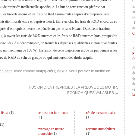
C
a
de propriété intellectuelle spécifique. Le but de cette fraction (définie par
in
 les brevets acquis et les frais de R&D sous-traités auprès d’entreprises liées
p
imisation fiscale entre entreprises liées). En revanche, les frais de R&D encourus au
:
d
uprès d’entreprises tierces ne pénalisent pas le ratio Nexus. Dans cette fraction,
C
 », à savoir les frais de R&D internes et les frais de R&D externes hors groupe (ou
rise liée). Au dénominateur, on trouve les dépenses qualifiantes et non qualifiantes.
1
ec un maximum de 100 %). La raison de cette majoration est de ne pas pénaliser les
F
vités de R&D au sein de groupe ou qui améliorent des droits acquis.
P
N
initions
, avec comme mot(s)-clé(s)
nexus
. Vous pouvez le mettre en
d
d
d
FUSION D’ENTREPRISES : LA PREUVE DES MOTIFS
o
ECONOMIQUES VALABLES
→
l
 fiscal
(
1
)
acquisition intra-com
résidence secondaire
(
1
)
(
1
)
(
1
)
avantage en nature
revenus immobiliers
immeuble
(
1
)
(
1
)