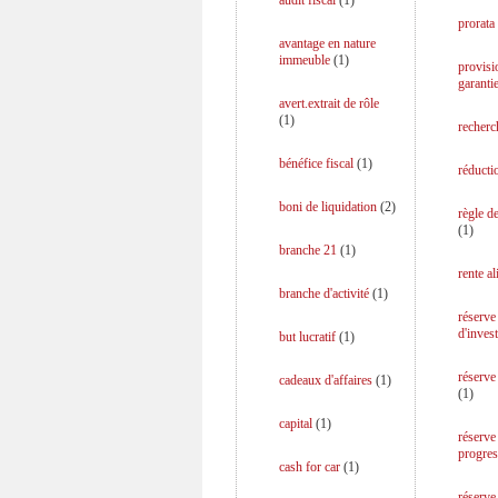
audit fiscal
(
1
)
prorata
avantage en nature
immeuble
(
1
)
provisi
garanti
avert.extrait de rôle
(
1
)
recherc
bénéfice fiscal
(
1
)
réducti
boni de liquidation
(
2
)
règle d
(
1
)
branche 21
(
1
)
rente a
branche d'activité
(
1
)
réserve
d'inves
but lucratif
(
1
)
réserve
cadeaux d'affaires
(
1
)
(
1
)
capital
(
1
)
réserve
progres
cash for car
(
1
)
réserve