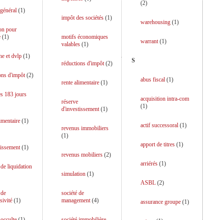
(
2
)
 général
(
1
)
impôt des sociétés
(
1
)
warehousing
(
1
)
on pour
e
(
1
)
motifs économiques
warrant
(
1
)
valables
(
1
)
he et dvlp
(
1
)
S
réductions d'impôt
(
2
)
ons d'impôt
(
2
)
abus fiscal
(
1
)
rente alimentaire
(
1
)
es 183 jours
acquisition intra-com
réserve
(
1
)
d'investissement
(
1
)
limentaire
(
1
)
actif successoral
(
1
)
revenus immobiliers
(
1
)
apport de titres
(
1
)
tissement
(
1
)
revenus mobiliers
(
2
)
arriérés
(
1
)
 de liquidation
simulation
(
1
)
ASBL
(
2
)
 de
société de
sivité
(
1
)
management
(
4
)
assurance groupe
(
1
)
 occulte
(
1
)
société immobilière