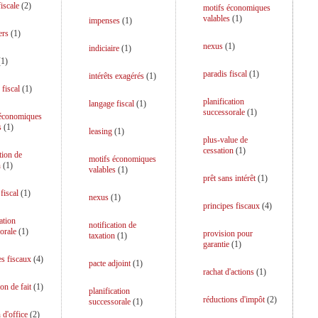
iscale
(
2
)
motifs économiques
valables
(
1
)
impenses
(
1
)
ers
(
1
)
nexus
(
1
)
indiciaire
(
1
)
(
1
)
paradis fiscal
(
1
)
intérêts exagérés
(
1
)
 fiscal
(
1
)
planification
langage fiscal
(
1
)
successorale
(
1
)
 économiques
s
(
1
)
leasing
(
1
)
plus-value de
cessation
(
1
)
tion de
motifs économiques
n
(
1
)
valables
(
1
)
prêt sans intérêt
(
1
)
fiscal
(
1
)
nexus
(
1
)
principes fiscaux
(
4
)
ation
notification de
orale
(
1
)
provision pour
taxation
(
1
)
garantie
(
1
)
es fiscaux
(
4
)
pacte adjoint
(
1
)
rachat d'actions
(
1
)
on de fait
(
1
)
planification
réductions d'impôt
(
2
)
successorale
(
1
)
 d'office
(
2
)