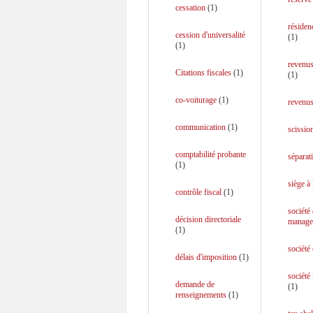
cessation
(
1
)
résiden
cession d'universalité
(
1
)
(
1
)
revenus
Citations fiscales
(
1
)
(
1
)
co-voiturage
(
1
)
revenus
communication
(
1
)
scission
comptabilité probante
séparati
(
1
)
siège à 
contrôle fiscal
(
1
)
société
décision directoriale
manage
(
1
)
société
délais d'imposition
(
1
)
société
demande de
(
1
)
renseignements
(
1
)