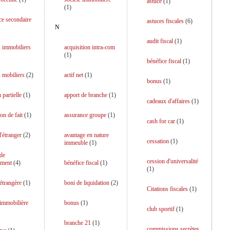
astuce
(
1
)
(
1
)
ce secondaire
astuces fiscales
(
6
)
N
audit fiscal
(
1
)
 immobiliers
acquisition intra-com
(
1
)
bénéfice fiscal
(
1
)
 mobiliers
(
2
)
actif net
(
1
)
bonus
(
1
)
 partielle
(
1
)
apport de branche
(
1
)
cadeaux d'affaires
(
1
)
on de fait
(
1
)
assurance groupe
(
1
)
cash for car
(
1
)
l'étranger
(
2
)
avantage en nature
cessation
(
1
)
immeuble
(
1
)
 de
cession d'universalité
ment
(
4
)
bénéfice fiscal
(
1
)
(
1
)
 étrangère
(
1
)
boni de liquidation
(
2
)
Citations fiscales
(
1
)
 immobilière
bonus
(
1
)
club sportif
(
1
)
branche 21
(
1
)
commissions secrètes