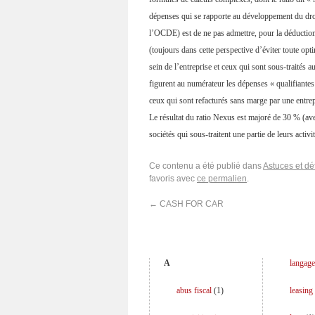
dépenses qui se rapporte au développement du droit 
l’OCDE) est de ne pas admettre, pour la déduction,
(toujours dans cette perspective d’éviter toute opt
sein de l’entreprise et ceux qui sont sous-traités a
figurent au numérateur les dépenses « qualifiantes
ceux qui sont refacturés sans marge par une entrep
Le résultat du ratio Nexus est majoré de 30 % (av
sociétés qui sous-traitent une partie de leurs acti
Ce contenu a été publié dans
Astuces et déf
favoris avec
ce permalien
.
←
CASH FOR CAR
A
langage
abus fiscal
(
1
)
leasing