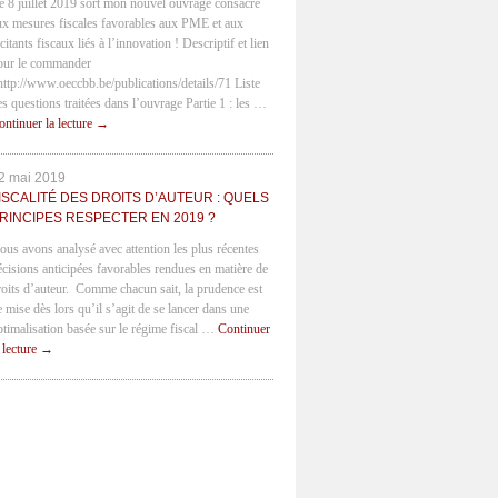
e 8 juillet 2019 sort mon nouvel ouvrage consacré
ux mesures fiscales favorables aux PME et aux
citants fiscaux liés à l’innovation ! Descriptif et lien
our le commander
 http://www.oeccbb.be/publications/details/71 Liste
es questions traitées dans l’ouvrage Partie 1 : les …
ontinuer la lecture
→
2 mai 2019
ISCALITÉ DES DROITS D’AUTEUR : QUELS
RINCIPES RESPECTER EN 2019 ?
ous avons analysé avec attention les plus récentes
écisions anticipées favorables rendues en matière de
roits d’auteur. Comme chacun sait, la prudence est
e mise dès lors qu’il s’agit de se lancer dans une
ptimalisation basée sur le régime fiscal …
Continuer
a lecture
→