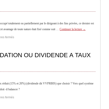
cupé totalement ou partiellement par le dirigeant à des fins privées, ce dernier est
cet avantage de toute nature était fixé comme suit …
Continuer la lecture
→
res fermés
DATION OU DIVIDENDE A TAUX
 taux réduit (15% et 20%) (dividende dit VVPRBIS) que choisir ? Vers quel système
it -il balancer ?
res fermés