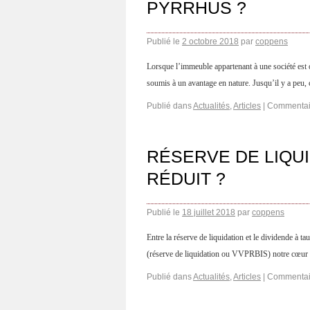
PYRRHUS ?
Publié le
2 octobre 2018
par
coppens
Lorsque l’immeuble appartenant à une société est oc
soumis à un avantage en nature. Jusqu’il y a peu, 
Publié dans
Actualités
,
Articles
|
Commentai
RÉSERVE DE LIQUI
RÉDUIT ?
Publié le
18 juillet 2018
par
coppens
Entre la réserve de liquidation et le dividende à
(réserve de liquidation ou VVPRBIS) notre cœur do
Publié dans
Actualités
,
Articles
|
Commentai