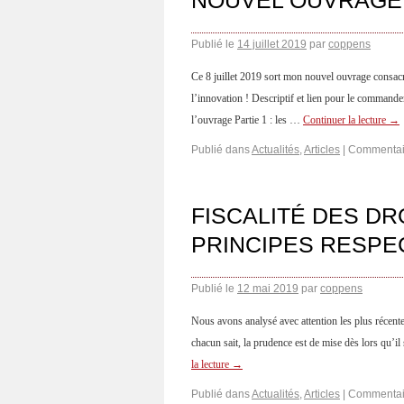
NOUVEL OUVRAGE
Publié le
14 juillet 2019
par
coppens
Ce 8 juillet 2019 sort mon nouvel ouvrage consacr
l’innovation ! Descriptif et lien pour le commande
l’ouvrage Partie 1 : les …
Continuer la lecture
→
Publié dans
Actualités
,
Articles
|
Commentai
FISCALITÉ DES DR
PRINCIPES RESPEC
Publié le
12 mai 2019
par
coppens
Nous avons analysé avec attention les plus récent
chacun sait, la prudence est de mise dès lors qu’il
la lecture
→
Publié dans
Actualités
,
Articles
|
Commentai