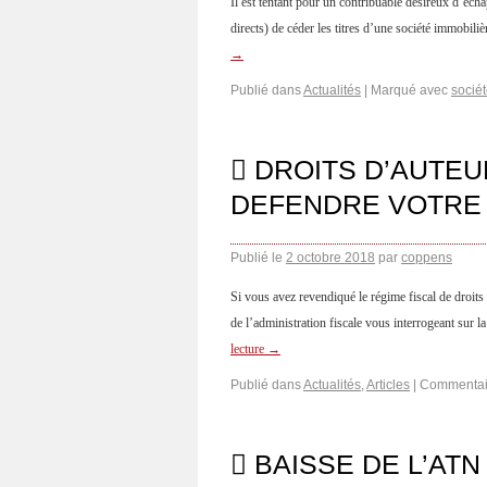
Il est tentant pour un contribuable désireux d’écha
directs) de céder les titres d’une société immobili
→
Publié dans
Actualités
|
Marqué avec
socié
 DROITS D’AUTEU
DEFENDRE VOTRE
Publié le
2 octobre 2018
par
coppens
Si vous avez revendiqué le régime fiscal de droit
de l’administration fiscale vous interrogeant sur la
lecture
→
Publié dans
Actualités
,
Articles
|
Commentai
 BAISSE DE L’ATN