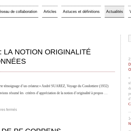
éseau de collaboration
Articles
Astuces et définitions
Actualités
: LA NOTION ORIGINALITÉ
ONNÉES
2
D
O
«
t
 porte témoignage d’un créateur.» André SUAREZ, Voyage du Condottiere (1932)
d
 avions résumé les critères d’appréciation de la notion d’originalité à propos …
p
d
C
res fermés
1
N