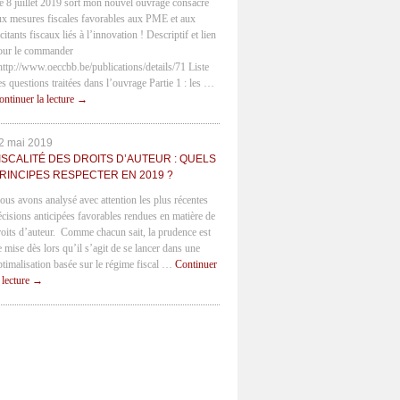
e 8 juillet 2019 sort mon nouvel ouvrage consacré
ux mesures fiscales favorables aux PME et aux
citants fiscaux liés à l’innovation ! Descriptif et lien
our le commander
 http://www.oeccbb.be/publications/details/71 Liste
es questions traitées dans l’ouvrage Partie 1 : les …
ontinuer la lecture
→
2 mai 2019
ISCALITÉ DES DROITS D’AUTEUR : QUELS
RINCIPES RESPECTER EN 2019 ?
ous avons analysé avec attention les plus récentes
écisions anticipées favorables rendues en matière de
roits d’auteur. Comme chacun sait, la prudence est
e mise dès lors qu’il s’agit de se lancer dans une
ptimalisation basée sur le régime fiscal …
Continuer
a lecture
→