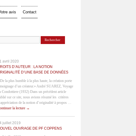
Votre avis
Contact
1 avril 2020
ROITS D’AUTEUR : LA NOTION
RIGINALITÉ D’UNE BASE DE DONNÉES
 De la plus humble à la plus haute, la création porte
émoignage d’un créateur.» André SUAREZ, Voyage
u Condottiere (1932) Dans un précédent article
ublié sur ce site, nous avions résumé les critères
’appréciation de la notion d’originalité à propos …
ontinuer la lecture
→
4 juillet 2019
OUVEL OUVRAGE DE PF COPPENS