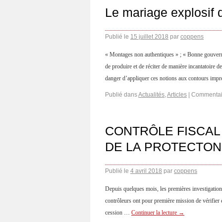
Le mariage explosif d
Publié le
15 juillet 2018
par
coppens
« Montages non authentiques » ; « Bonne gouvernanc
de produire et de réciter de manière incantatoire d
danger d’appliquer ces notions aux contours imp
Publié dans
Actualités
,
Articles
|
Commentai
CONTRÔLE FISCAL 
DE LA PROTECTON 
Publié le
4 avril 2018
par
coppens
Depuis quelques mois, les premières investigations 
contrôleurs ont pour première mission de vérifier
cession …
Continuer la lecture
→