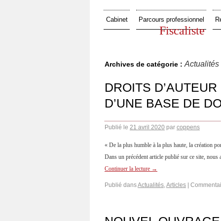
Cabinet
Parcours professionnel
R
Fiscaliste
Actualités
Archives de catégorie :
DROITS D’AUTEUR 
D’UNE BASE DE D
Publié le
21 avril 2020
par
coppens
« De la plus humble à la plus haute, la création
Dans un précédent article publié sur ce site, nous
Continuer la lecture
→
Publié dans
Actualités
,
Articles
|
Commentai