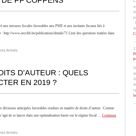
 DE PF COPPENS
C
a
in
p
:
é aux mesures fiscales favorables aux PME et aux incitants fiscaux liés à
d
r : http://www.oeccbb.be/publications/details/71 Liste des questions traitées dans
C
1
res fermés
F
P
N
OITS D’AUTEUR : QUELS
d
d
TER EN 2019 ?
d
o
l
es décisions anticipées favorables rendues en matière de droits d’auteur. Comme
 s’agit de se lancer dans une optimalisation basée sur le régime fiscal …
Continuer
res fermés