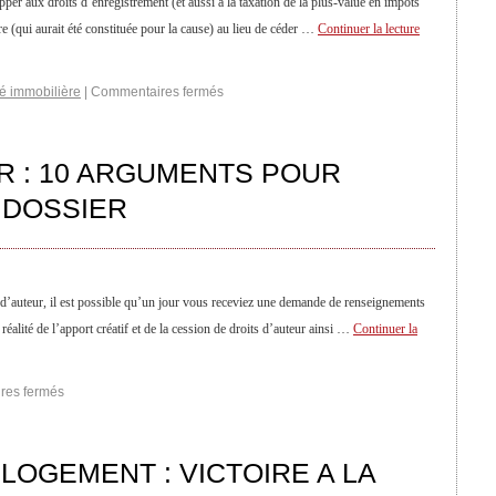
pper aux droits d’enregistrement (et aussi à la taxation de la plus-value en impôts
ère (qui aurait été constituée pour la cause) au lieu de céder …
Continuer la lecture
té immobilière
|
Commentaires fermés
R : 10 ARGUMENTS POUR
 DOSSIER
s d’auteur, il est possible qu’un jour vous receviez une demande de renseignements
 réalité de l’apport créatif et de la cession de droits d’auteur ainsi …
Continuer la
res fermés
 LOGEMENT : VICTOIRE A LA