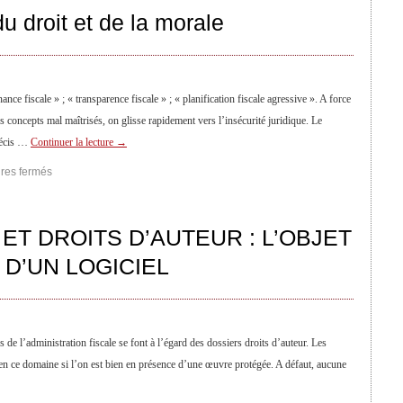
u droit et de la morale
e fiscale » ; « transparence fiscale » ; « planification fiscale agressive ». A force
es concepts mal maîtrisés, on glisse rapidement vers l’insécurité juridique. Le
récis …
Continuer la lecture
→
res fermés
ET DROITS D’AUTEUR : L’OBJET
D’UN LOGICIEL
de l’administration fiscale se font à l’égard des dossiers droits d’auteur. Les
 en ce domaine si l’on est bien en présence d’une œuvre protégée. A défaut, aucune