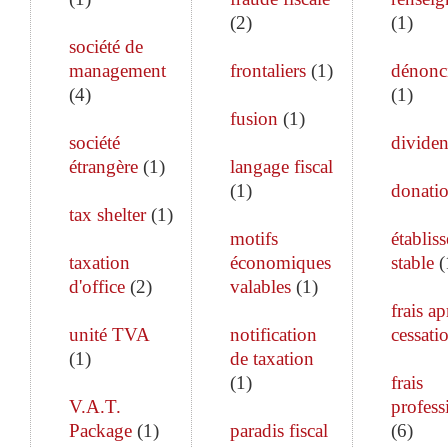
(
2
)
(
1
)
société de
management
frontaliers
(
1
)
dénonc
(
4
)
(
1
)
fusion
(
1
)
société
divide
étrangère
(
1
)
langage fiscal
(
1
)
donati
tax shelter
(
1
)
motifs
établis
taxation
économiques
stable
(
d'office
(
2
)
valables
(
1
)
frais ap
unité TVA
notification
cessati
(
1
)
de taxation
(
1
)
frais
V.A.T.
profess
Package
(
1
)
paradis fiscal
(
6
)