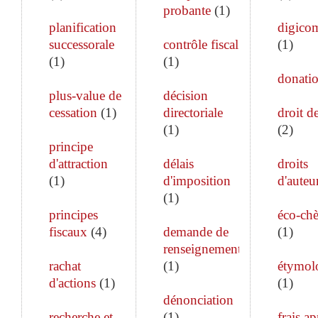
probante
(
1
)
planification
digico
successorale
contrôle fiscal
(
1
)
(
1
)
(
1
)
donati
plus-value de
décision
cessation
(
1
)
directoriale
droit de
(
1
)
(
2
)
principe
d'attraction
délais
droits
(
1
)
d'imposition
d'auteu
(
1
)
principes
éco-ch
fiscaux
(
4
)
demande de
(
1
)
renseignements
rachat
(
1
)
étymol
d'actions
(
1
)
(
1
)
dénonciation
recherche et
(
1
)
frais ap