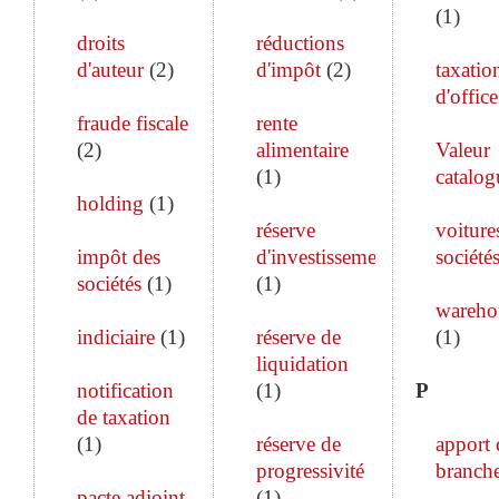
(
1
)
droits
réductions
d'auteur
(
2
)
d'impôt
(
2
)
taxatio
d'office
fraude fiscale
rente
(
2
)
alimentaire
Valeur
(
1
)
catalog
holding
(
1
)
réserve
voiture
impôt des
d'investissement
société
sociétés
(
1
)
(
1
)
wareho
indiciaire
(
1
)
réserve de
(
1
)
liquidation
notification
(
1
)
P
de taxation
(
1
)
réserve de
apport 
progressivité
branch
pacte adjoint
(
1
)