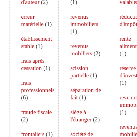
d'auteur
(
2
)
(
1
)
valable
erreur
revenus
réducti
matérielle
(
1
)
immobiliers
d'impô
(
1
)
établissement
rente
stable
(
1
)
revenus
aliment
mobiliers
(
2
)
(
1
)
frais après
cessation
(
1
)
scission
réserve
partielle
(
1
)
d'inves
frais
(
1
)
professionnels
séparation de
(
6
)
fait
(
1
)
revenu
immobi
fraude fiscale
siège à
(
1
)
(
2
)
l'étranger
(
2
)
revenu
frontaliers
(
1
)
société de
mobilie