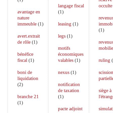
langage fiscal
occulte
avantage en
(
1
)
nature
revenu
immeuble
(
1
)
leasing
(
1
)
immobi
(
1
)
avert.extrait
legs
(
1
)
de rôle
(
1
)
revenu
motifs
mobilie
bénéfice
économiques
fiscal
(
1
)
valables
(
1
)
ruling
(
boni de
nexus
(
1
)
scissio
liquidation
partiell
(
2
)
notification
de taxation
siège à
branche 21
(
1
)
l'étrang
(
1
)
pacte adjoint
simulat