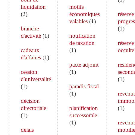
liquidation
motifs
(
2
)
économiques
réserve
valables
(
1
)
progres
branche
(
1
)
d'activité
(
1
)
notification
de taxation
réserve
cadeaux
(
1
)
occulte
d'affaires
(
1
)
pacte adjoint
résiden
cession
(
1
)
seconda
d'universalité
(
1
)
(
1
)
paradis fiscal
(
1
)
revenu
décision
immobi
directoriale
planification
(
1
)
(
1
)
successorale
(
1
)
revenu
délais
mobilie