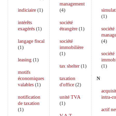
management
indiciaire
(
1
)
(
4
)
simulat
(
1
)
intérêts
société
exagérés
(
1
)
étrangère
(
1
)
société
manag
langage fiscal
société
(
4
)
(
1
)
immobilière
(
1
)
société
leasing
(
1
)
immobi
tax shelter
(
1
)
(
1
)
motifs
économiques
taxation
N
valables
(
1
)
d'office
(
2
)
acquisi
notification
unité TVA
intra-c
de taxation
(
1
)
(
1
)
actif ne
V.A.T.