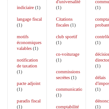
d'universalité
commun
indiciaire
(
1
)
(
1
)
(
1
)
langage fiscal
Citations
comptab
(
1
)
fiscales
(
1
)
proban
motifs
club sportif
contrôle
économiques
(
1
)
(
1
)
valables
(
1
)
co-voiturage
décisio
notification
(
1
)
director
de taxation
(
1
)
(
1
)
commissions
secrètes
(
1
)
délais
pacte adjoint
d'impos
(
1
)
communication
(
1
)
(
1
)
paradis fiscal
dénonc
(
1
)
comptabilité
(
1
)