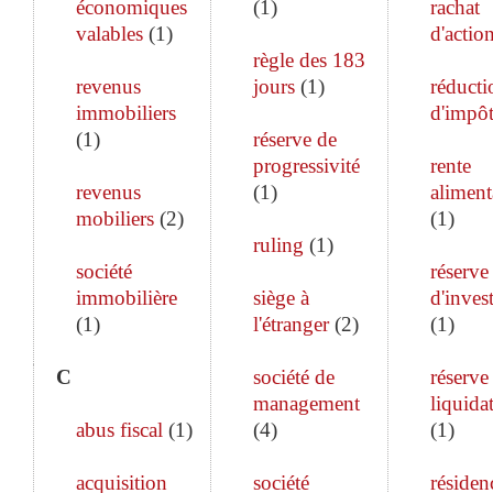
économiques
(
1
)
rachat
valables
(
1
)
d'actio
règle des 183
revenus
jours
(
1
)
réducti
immobiliers
d'impô
(
1
)
réserve de
progressivité
rente
revenus
(
1
)
aliment
mobiliers
(
2
)
(
1
)
ruling
(
1
)
société
réserve
immobilière
siège à
d'inves
(
1
)
l'étranger
(
2
)
(
1
)
C
société de
réserve
management
liquida
abus fiscal
(
1
)
(
4
)
(
1
)
acquisition
société
résiden