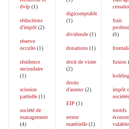
dvlp
(
1
)
cessati
digicomptable
réductions
(
1
)
frais
d'impôt
(
2
)
profess
dividende
(
1
)
(
6
)
réserve
occulte
(
1
)
donations
(
1
)
frontali
résidence
droit de visite
fusion
secondaire
(
2
)
(
1
)
holdin
droits
scission
d'auteur
(
2
)
impôt 
partielle
(
1
)
société
EIP
(
1
)
société de
motifs
management
erreur
économ
(
4
)
matérielle
(
1
)
valable