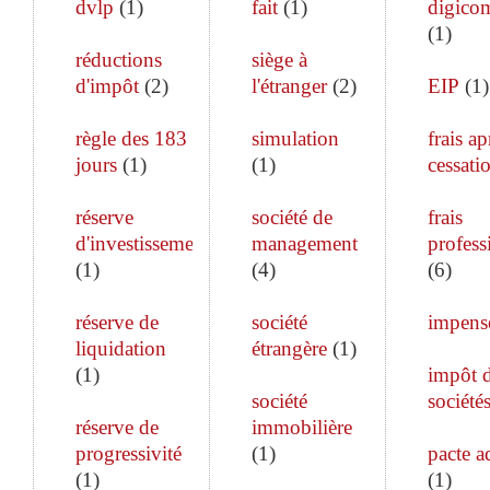
dvlp
(
1
)
fait
(
1
)
digico
(
1
)
réductions
siège à
d'impôt
(
2
)
l'étranger
(
2
)
EIP
(
1
)
règle des 183
simulation
frais ap
jours
(
1
)
(
1
)
cessati
réserve
société de
frais
d'investissement
management
profess
(
1
)
(
4
)
(
6
)
réserve de
société
impens
liquidation
étrangère
(
1
)
(
1
)
impôt 
société
société
réserve de
immobilière
progressivité
(
1
)
pacte a
(
1
)
(
1
)