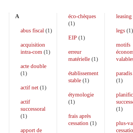
A
éco-chèques
leasing
(
1
)
abus fiscal
(
1
)
legs
(
1
)
EIP
(
1
)
acquisition
motifs
intra-com
(
1
)
erreur
économ
matérielle
(
1
)
valable
acte double
(
1
)
établissement
paradis 
stable
(
1
)
(
1
)
actif net
(
1
)
étymologie
planifi
actif
(
1
)
success
successoral
(
1
)
(
1
)
frais après
cessation
(
1
)
plus-va
apport de
cessati