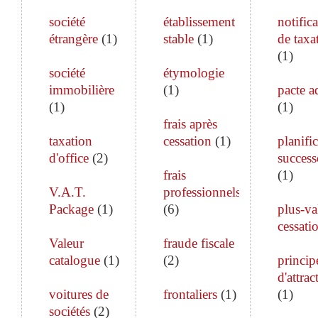
société
établissement
notific
étrangère
(
1
)
stable
(
1
)
de taxa
(
1
)
société
étymologie
immobilière
(
1
)
pacte a
(
1
)
(
1
)
frais après
taxation
cessation
(
1
)
planifi
d'office
(
2
)
success
frais
(
1
)
V.A.T.
professionnels
Package
(
1
)
(
6
)
plus-va
cessati
Valeur
fraude fiscale
catalogue
(
1
)
(
2
)
princip
d'attrac
voitures de
frontaliers
(
1
)
(
1
)
sociétés
(
2
)