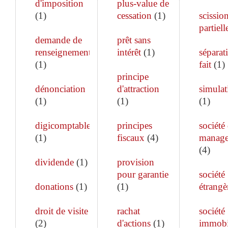
d'imposition
plus-value de
(
1
)
cessation
(
1
)
scissio
partiell
demande de
prêt sans
renseignements
intérêt
(
1
)
séparat
(
1
)
fait
(
1
)
principe
dénonciation
d'attraction
simulat
(
1
)
(
1
)
(
1
)
digicomptable
principes
société
(
1
)
fiscaux
(
4
)
manag
(
4
)
dividende
(
1
)
provision
pour garantie
société
donations
(
1
)
(
1
)
étrangè
droit de visite
rachat
société
(
2
)
d'actions
(
1
)
immobi