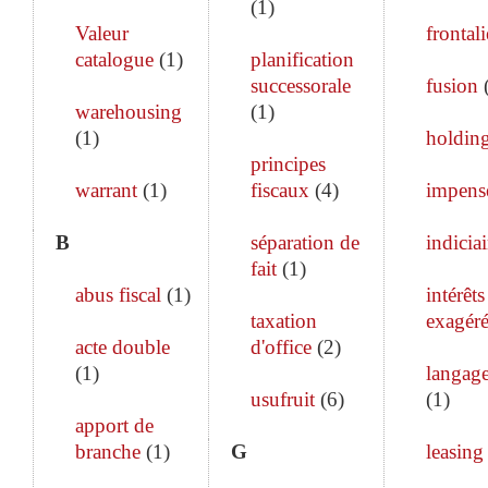
(
1
)
Valeur
frontali
catalogue
(
1
)
planification
successorale
fusion
warehousing
(
1
)
(
1
)
holdin
principes
warrant
(
1
)
fiscaux
(
4
)
impens
B
séparation de
indiciai
fait
(
1
)
abus fiscal
(
1
)
intérêts
taxation
exagéré
acte double
d'office
(
2
)
(
1
)
langage
usufruit
(
6
)
(
1
)
apport de
branche
(
1
)
G
leasing