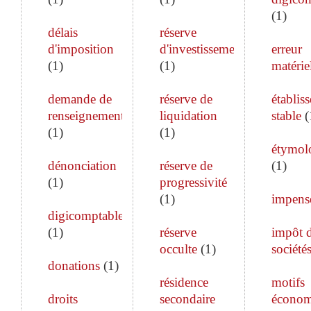
(
1
)
délais
réserve
d'imposition
d'investissement
erreur
(
1
)
(
1
)
matérie
demande de
réserve de
établis
renseignements
liquidation
stable
(
(
1
)
(
1
)
étymol
dénonciation
réserve de
(
1
)
(
1
)
progressivité
(
1
)
impens
digicomptable
(
1
)
réserve
impôt 
occulte
(
1
)
société
donations
(
1
)
résidence
motifs
droits
secondaire
économ