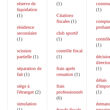
réserve de
(
1
)
commun
liquidation
(
1
)
(
1
)
Citations
fiscales
(
1
)
comptab
résidence
proban
secondaire
club sportif
(
1
)
(
1
)
contrôle
(
1
)
scission
contrôle fiscal
partielle
(
1
)
(
1
)
décisio
director
séparation de
frais après
(
1
)
fait
(
1
)
cessation
(
1
)
délais
siège à
frais
d'impos
l'étranger
(
2
)
professionnels
(
1
)
(
6
)
simulation
demand
(
1
)
fraude fiscale
rensei