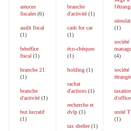
astuces
branche
l'étrang
fiscales
(
6
)
d'activité
(
1
)
simulat
audit fiscal
cash for car
(
1
)
(
1
)
(
1
)
société
bénéfice
éco-chèques
manag
fiscal
(
1
)
(
1
)
(
4
)
branche 21
holding
(
1
)
société
(
1
)
étrangè
rachat
branche
d'actions
(
1
)
taxatio
d'activité
(
1
)
d'office
recherche et
but lucratif
dvlp
(
1
)
unité 
(
1
)
(
1
)
tax shelter
(
1
)