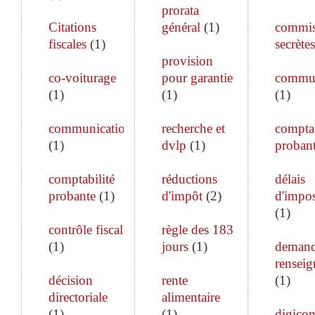
prorata
Citations
général
(
1
)
commis
fiscales
(
1
)
secrètes
provision
co-voiturage
pour garantie
commun
(
1
)
(
1
)
(
1
)
communication
recherche et
comptab
(
1
)
dvlp
(
1
)
proban
comptabilité
réductions
délais
probante
(
1
)
d'impôt
(
2
)
d'impos
(
1
)
contrôle fiscal
règle des 183
(
1
)
jours
(
1
)
demand
rensei
décision
rente
(
1
)
directoriale
alimentaire
(
1
)
(
1
)
digico