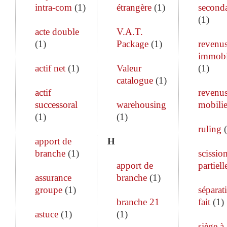
intra-com
(
1
)
étrangère
(
1
)
seconda
(
1
)
acte double
V.A.T.
(
1
)
Package
(
1
)
revenu
immobi
actif net
(
1
)
Valeur
(
1
)
catalogue
(
1
)
actif
revenu
successoral
warehousing
mobilie
(
1
)
(
1
)
ruling
(
apport de
H
branche
(
1
)
scissio
apport de
partiell
assurance
branche
(
1
)
groupe
(
1
)
séparat
branche 21
fait
(
1
)
astuce
(
1
)
(
1
)
siège à