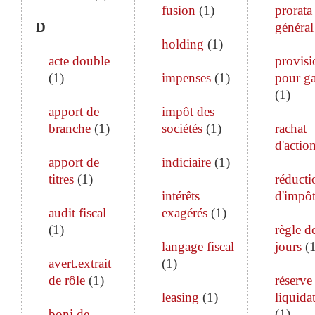
fusion
(
1
)
prorata
D
général
holding
(
1
)
acte double
provisi
(
1
)
impenses
(
1
)
pour ga
(
1
)
apport de
impôt des
branche
(
1
)
sociétés
(
1
)
rachat
d'actio
apport de
indiciaire
(
1
)
titres
(
1
)
réducti
intérêts
d'impô
audit fiscal
exagérés
(
1
)
(
1
)
règle d
langage fiscal
jours
(
avert.extrait
(
1
)
de rôle
(
1
)
réserve
leasing
(
1
)
liquida
boni de
(
1
)