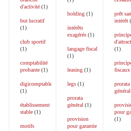
d'activité
(
1
)
holding
(
1
)
prêt sa
but lucratif
intérêt
(
1
)
intérêts
exagérés
(
1
)
princip
club sportif
d'attrac
(
1
)
langage fiscal
(
1
)
(
1
)
comptabilité
princip
probante
(
1
)
leasing
(
1
)
fiscaux
digicomptable
legs
(
1
)
prorata
(
1
)
général
prorata
établissement
général
(
1
)
provisi
stable
(
1
)
pour ga
provision
(
1
)
motifs
pour garantie