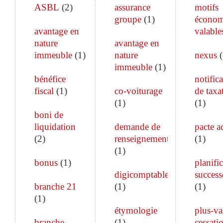
ASBL
(
2
)
assurance
motifs
groupe
(
1
)
économ
avantage en
valable
nature
avantage en
immeuble
(
1
)
nature
nexus
(
immeuble
(
1
)
bénéfice
notific
fiscal
(
1
)
co-voiturage
de taxa
(
1
)
(
1
)
boni de
liquidation
demande de
pacte a
(
2
)
renseignements
(
1
)
(
1
)
bonus
(
1
)
planifi
digicomptable
success
branche 21
(
1
)
(
1
)
(
1
)
étymologie
plus-va
branche
(
1
)
cessati