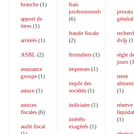
branche
(
1
)
frais
professionnels
prorata
apport de
(
6
)
général
titres
(
1
)
fraude fiscale
recherc
arriérés
(
1
)
(
2
)
dvlp
(
1
ASBL
(
2
)
frontaliers
(
1
)
règle d
jours
(
assurance
impenses
(
1
)
groupe
(
1
)
rente
impôt des
aliment
astuce
(
1
)
sociétés
(
1
)
(
1
)
astuces
indiciaire
(
1
)
réserve
fiscales
(
6
)
liquida
intérêts
(
1
)
audit fiscal
exagérés
(
1
)
(
1
)
réserve