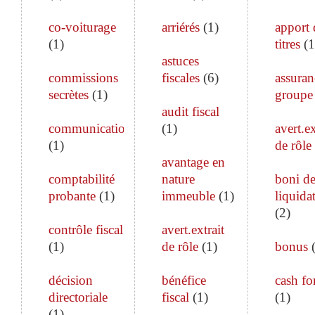
co-voiturage
arriérés
(
1
)
apport 
(
1
)
titres
(
1
astuces
commissions
fiscales
(
6
)
assuran
secrètes
(
1
)
groupe
audit fiscal
communication
(
1
)
avert.ex
(
1
)
de rôle
avantage en
comptabilité
nature
boni d
probante
(
1
)
immeuble
(
1
)
liquida
(
2
)
contrôle fiscal
avert.extrait
(
1
)
de rôle
(
1
)
bonus
décision
bénéfice
cash fo
directoriale
fiscal
(
1
)
(
1
)
(
1
)