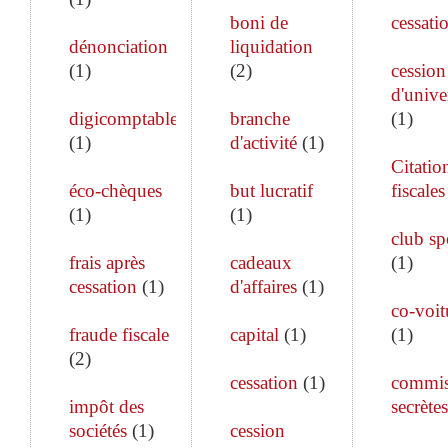
boni de
cessati
dénonciation
liquidation
(
1
)
(
2
)
cession
d'unive
digicomptable
branche
(
1
)
(
1
)
d'activité
(
1
)
Citatio
éco-chèques
but lucratif
fiscales
(
1
)
(
1
)
club sp
frais après
cadeaux
(
1
)
cessation
(
1
)
d'affaires
(
1
)
co-voit
fraude fiscale
capital
(
1
)
(
1
)
(
2
)
cessation
(
1
)
commis
impôt des
secrètes
sociétés
(
1
)
cession