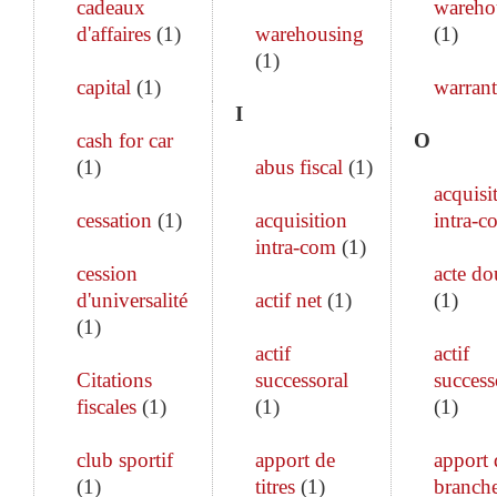
cadeaux
wareho
d'affaires
(
1
)
warehousing
(
1
)
(
1
)
capital
(
1
)
warrant
I
cash for car
O
(
1
)
abus fiscal
(
1
)
acquisi
cessation
(
1
)
acquisition
intra-c
intra-com
(
1
)
cession
acte do
d'universalité
actif net
(
1
)
(
1
)
(
1
)
actif
actif
Citations
successoral
success
fiscales
(
1
)
(
1
)
(
1
)
club sportif
apport de
apport 
(
1
)
titres
(
1
)
branch