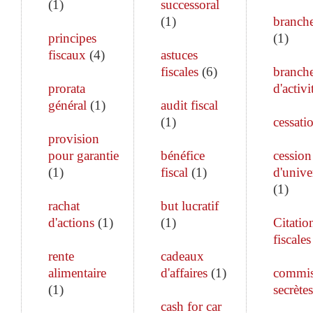
(
1
)
successoral
(
1
)
branch
principes
(
1
)
fiscaux
(
4
)
astuces
fiscales
(
6
)
branch
prorata
d'activi
général
(
1
)
audit fiscal
(
1
)
cessati
provision
pour garantie
bénéfice
cession
(
1
)
fiscal
(
1
)
d'unive
(
1
)
rachat
but lucratif
d'actions
(
1
)
(
1
)
Citatio
fiscales
rente
cadeaux
alimentaire
d'affaires
(
1
)
commis
(
1
)
secrètes
cash for car