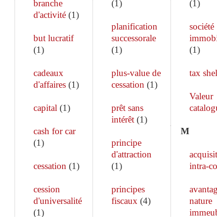
branche
(
1
)
(
1
)
d'activité
(
1
)
planification
société
but lucratif
successorale
immobi
(
1
)
(
1
)
(
1
)
cadeaux
plus-value de
tax shel
d'affaires
(
1
)
cessation
(
1
)
Valeur
capital
(
1
)
prêt sans
catalog
intérêt
(
1
)
cash for car
M
(
1
)
principe
d'attraction
acquisi
cessation
(
1
)
(
1
)
intra-c
cession
principes
avanta
d'universalité
fiscaux
(
4
)
nature
(
1
)
immeub