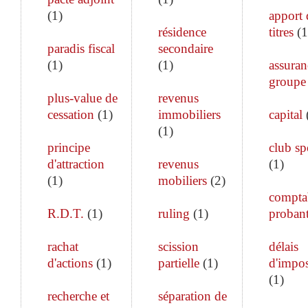
(
1
)
apport 
résidence
titres
(
1
paradis fiscal
secondaire
(
1
)
(
1
)
assuran
groupe
plus-value de
revenus
cessation
(
1
)
immobiliers
capital
(
1
)
principe
club sp
d'attraction
revenus
(
1
)
(
1
)
mobiliers
(
2
)
comptab
R.D.T.
(
1
)
ruling
(
1
)
proban
rachat
scission
délais
d'actions
(
1
)
partielle
(
1
)
d'impos
(
1
)
recherche et
séparation de