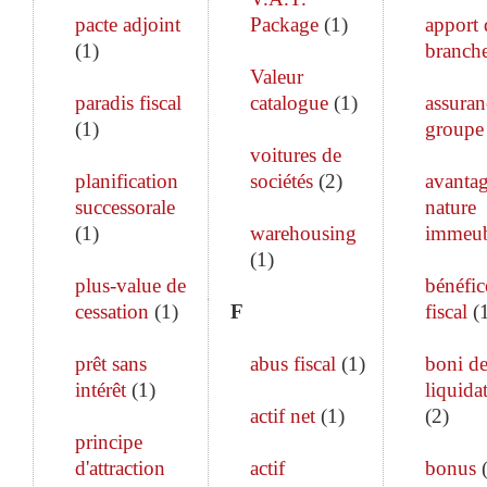
pacte adjoint
Package
(
1
)
apport 
(
1
)
branch
Valeur
paradis fiscal
catalogue
(
1
)
assuran
(
1
)
groupe
voitures de
planification
sociétés
(
2
)
avanta
successorale
nature
(
1
)
warehousing
immeub
(
1
)
plus-value de
bénéfic
cessation
(
1
)
F
fiscal
(
prêt sans
abus fiscal
(
1
)
boni d
intérêt
(
1
)
liquida
actif net
(
1
)
(
2
)
principe
d'attraction
actif
bonus