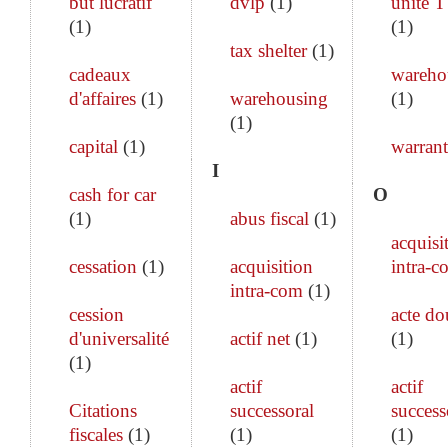
but lucratif
dvlp
(
1
)
unité 
(
1
)
(
1
)
tax shelter
(
1
)
cadeaux
wareho
d'affaires
(
1
)
warehousing
(
1
)
(
1
)
capital
(
1
)
warrant
I
cash for car
O
(
1
)
abus fiscal
(
1
)
acquisi
cessation
(
1
)
acquisition
intra-c
intra-com
(
1
)
cession
acte do
d'universalité
actif net
(
1
)
(
1
)
(
1
)
actif
actif
Citations
successoral
success
fiscales
(
1
)
(
1
)
(
1
)