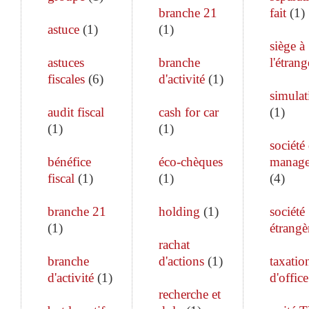
branche 21
fait
(
1
)
astuce
(
1
)
(
1
)
siège à
astuces
branche
l'étrang
fiscales
(
6
)
d'activité
(
1
)
simulat
audit fiscal
cash for car
(
1
)
(
1
)
(
1
)
société
bénéfice
éco-chèques
manag
fiscal
(
1
)
(
1
)
(
4
)
branche 21
holding
(
1
)
société
(
1
)
étrangè
rachat
branche
d'actions
(
1
)
taxatio
d'activité
(
1
)
d'office
recherche et