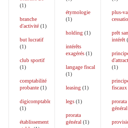
(
1
)
étymologie
plus-va
branche
(
1
)
cessati
d'activité
(
1
)
holding
(
1
)
prêt sa
but lucratif
intérêt
(
1
)
intérêts
exagérés
(
1
)
princip
club sportif
d'attrac
(
1
)
langage fiscal
(
1
)
(
1
)
comptabilité
princip
probante
(
1
)
leasing
(
1
)
fiscaux
digicomptable
legs
(
1
)
prorata
(
1
)
général
prorata
établissement
général
(
1
)
provisi