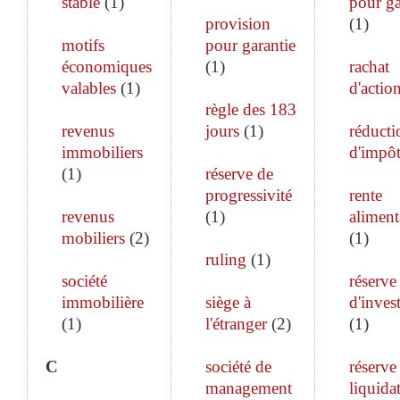
stable
(
1
)
pour ga
provision
(
1
)
motifs
pour garantie
économiques
(
1
)
rachat
valables
(
1
)
d'actio
règle des 183
revenus
jours
(
1
)
réducti
immobiliers
d'impô
(
1
)
réserve de
progressivité
rente
revenus
(
1
)
aliment
mobiliers
(
2
)
(
1
)
ruling
(
1
)
société
réserve
immobilière
siège à
d'inves
(
1
)
l'étranger
(
2
)
(
1
)
C
société de
réserve
management
liquida