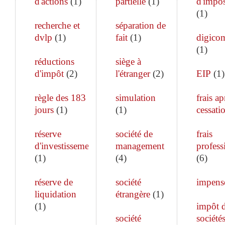
d'actions
(
1
)
partielle
(
1
)
d'impos
(
1
)
recherche et
séparation de
dvlp
(
1
)
fait
(
1
)
digico
(
1
)
réductions
siège à
d'impôt
(
2
)
l'étranger
(
2
)
EIP
(
1
)
règle des 183
simulation
frais ap
jours
(
1
)
(
1
)
cessati
réserve
société de
frais
d'investissement
management
profess
(
1
)
(
4
)
(
6
)
réserve de
société
impens
liquidation
étrangère
(
1
)
(
1
)
impôt 
société
société