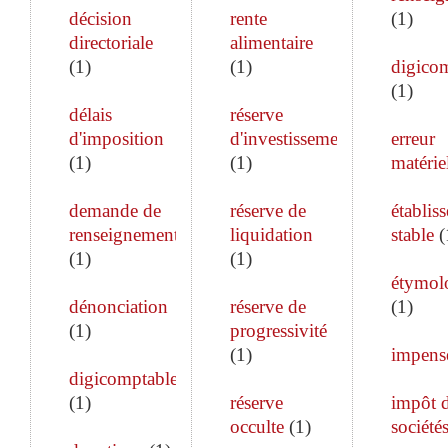
décision
rente
(
1
)
directoriale
alimentaire
(
1
)
(
1
)
digico
(
1
)
délais
réserve
d'imposition
d'investissement
erreur
(
1
)
(
1
)
matérie
demande de
réserve de
établis
renseignements
liquidation
stable
(
(
1
)
(
1
)
étymol
dénonciation
réserve de
(
1
)
(
1
)
progressivité
(
1
)
impens
digicomptable
(
1
)
réserve
impôt 
occulte
(
1
)
société