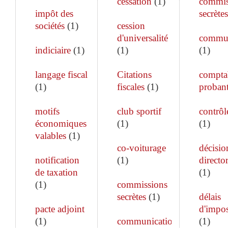
cessation
(
1
)
commis
impôt des
secrètes
sociétés
(
1
)
cession
d'universalité
commun
indiciaire
(
1
)
(
1
)
(
1
)
langage fiscal
Citations
comptab
(
1
)
fiscales
(
1
)
proban
motifs
club sportif
contrôle
économiques
(
1
)
(
1
)
valables
(
1
)
co-voiturage
décisio
notification
(
1
)
director
de taxation
(
1
)
(
1
)
commissions
secrètes
(
1
)
délais
pacte adjoint
d'impos
(
1
)
communication
(
1
)