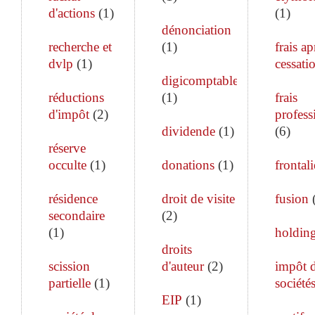
d'actions
(
1
)
(
1
)
dénonciation
recherche et
(
1
)
frais ap
dvlp
(
1
)
cessati
digicomptable
réductions
(
1
)
frais
d'impôt
(
2
)
profess
dividende
(
1
)
(
6
)
réserve
occulte
(
1
)
donations
(
1
)
frontali
résidence
droit de visite
fusion
secondaire
(
2
)
(
1
)
holdin
droits
scission
d'auteur
(
2
)
impôt 
partielle
(
1
)
société
EIP
(
1
)