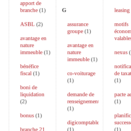
apport de
branche
(
1
)
G
leasing
ASBL
(
2
)
assurance
motifs
groupe
(
1
)
économ
avantage en
valable
nature
avantage en
immeuble
(
1
)
nature
nexus
(
immeuble
(
1
)
bénéfice
notific
fiscal
(
1
)
co-voiturage
de taxa
(
1
)
(
1
)
boni de
liquidation
demande de
pacte a
(
2
)
renseignements
(
1
)
(
1
)
bonus
(
1
)
planifi
digicomptable
success
branche 21
(
1
)
(
1
)