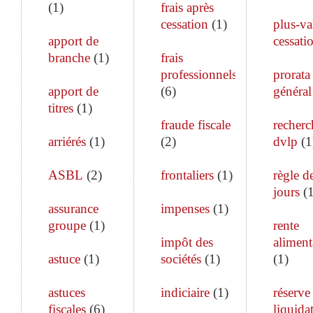
(
1
)
frais après
cessation
(
1
)
plus-va
apport de
cessati
branche
(
1
)
frais
professionnels
prorata
apport de
(
6
)
général
titres
(
1
)
fraude fiscale
recherc
arriérés
(
1
)
(
2
)
dvlp
(
1
ASBL
(
2
)
frontaliers
(
1
)
règle d
jours
(
assurance
impenses
(
1
)
groupe
(
1
)
rente
impôt des
aliment
astuce
(
1
)
sociétés
(
1
)
(
1
)
astuces
indiciaire
(
1
)
réserve
fiscales
(
6
)
liquida