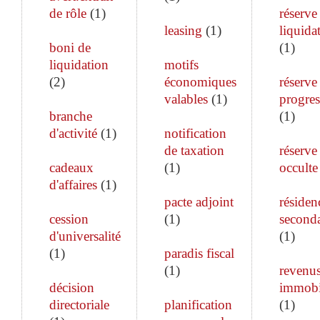
de rôle
(
1
)
réserve
leasing
(
1
)
liquida
boni de
(
1
)
liquidation
motifs
(
2
)
économiques
réserve
valables
(
1
)
progres
branche
(
1
)
d'activité
(
1
)
notification
de taxation
réserve
cadeaux
(
1
)
occulte
d'affaires
(
1
)
pacte adjoint
résiden
cession
(
1
)
seconda
d'universalité
(
1
)
(
1
)
paradis fiscal
(
1
)
revenu
décision
immobi
directoriale
planification
(
1
)