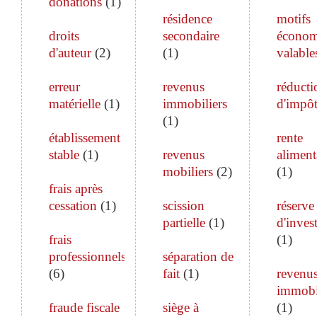
donations
(
1
)
résidence
motifs
droits
secondaire
économ
d'auteur
(
2
)
(
1
)
valable
erreur
revenus
réducti
matérielle
(
1
)
immobiliers
d'impô
(
1
)
établissement
rente
stable
(
1
)
revenus
aliment
mobiliers
(
2
)
(
1
)
frais après
cessation
(
1
)
scission
réserve
partielle
(
1
)
d'inves
frais
(
1
)
professionnels
séparation de
(
6
)
fait
(
1
)
revenu
immobi
fraude fiscale
siège à
(
1
)