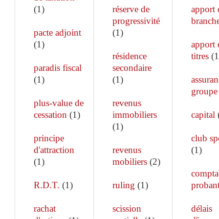
(
1
)
réserve de
apport 
progressivité
branch
pacte adjoint
(
1
)
(
1
)
apport 
résidence
titres
(
1
paradis fiscal
secondaire
(
1
)
(
1
)
assuran
groupe
plus-value de
revenus
cessation
(
1
)
immobiliers
capital
(
1
)
principe
club sp
d'attraction
revenus
(
1
)
(
1
)
mobiliers
(
2
)
comptab
R.D.T.
(
1
)
ruling
(
1
)
proban
rachat
scission
délais