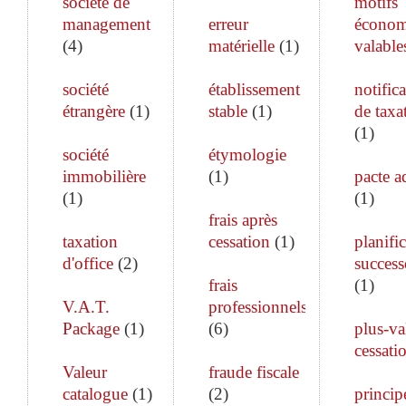
société de
motifs
management
erreur
économ
(
4
)
matérielle
(
1
)
valable
société
établissement
notific
étrangère
(
1
)
stable
(
1
)
de taxa
(
1
)
société
étymologie
immobilière
(
1
)
pacte a
(
1
)
(
1
)
frais après
taxation
cessation
(
1
)
planifi
d'office
(
2
)
success
frais
(
1
)
V.A.T.
professionnels
Package
(
1
)
(
6
)
plus-va
cessati
Valeur
fraude fiscale
catalogue
(
1
)
(
2
)
princip