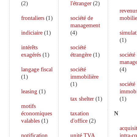
(
2
)
l'étranger
(
2
)
revenu
frontaliers
(
1
)
société de
mobilie
management
indiciaire
(
1
)
(
4
)
simulat
(
1
)
intérêts
société
exagérés
(
1
)
étrangère
(
1
)
société
manag
langage fiscal
société
(
4
)
(
1
)
immobilière
(
1
)
société
leasing
(
1
)
immobi
tax shelter
(
1
)
(
1
)
motifs
économiques
taxation
N
valables
(
1
)
d'office
(
2
)
acquisi
notification
unité TVA
intra-c