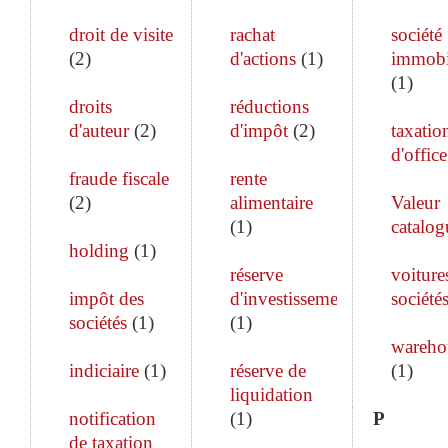
droit de visite
rachat
société
(
2
)
d'actions
(
1
)
immobi
(
1
)
droits
réductions
d'auteur
(
2
)
d'impôt
(
2
)
taxatio
d'office
fraude fiscale
rente
(
2
)
alimentaire
Valeur
(
1
)
catalog
holding
(
1
)
réserve
voiture
impôt des
d'investissement
société
sociétés
(
1
)
(
1
)
wareho
indiciaire
(
1
)
réserve de
(
1
)
liquidation
notification
(
1
)
P
de taxation