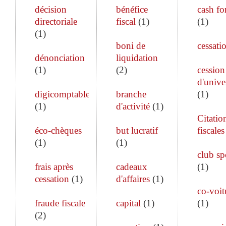
décision
bénéfice
cash fo
directoriale
fiscal
(
1
)
(
1
)
(
1
)
boni de
cessati
dénonciation
liquidation
(
1
)
(
2
)
cession
d'unive
digicomptable
branche
(
1
)
(
1
)
d'activité
(
1
)
Citatio
éco-chèques
but lucratif
fiscales
(
1
)
(
1
)
club sp
frais après
cadeaux
(
1
)
cessation
(
1
)
d'affaires
(
1
)
co-voit
fraude fiscale
capital
(
1
)
(
1
)
(
2
)