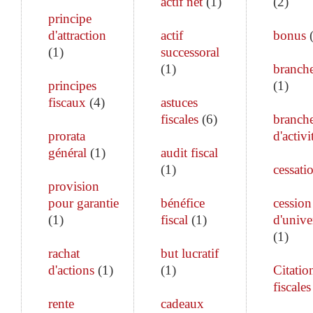
actif net
(
1
)
(
2
)
principe
d'attraction
actif
bonus
(
1
)
successoral
(
1
)
branch
principes
(
1
)
fiscaux
(
4
)
astuces
fiscales
(
6
)
branch
prorata
d'activi
général
(
1
)
audit fiscal
(
1
)
cessati
provision
pour garantie
bénéfice
cession
(
1
)
fiscal
(
1
)
d'unive
(
1
)
rachat
but lucratif
d'actions
(
1
)
(
1
)
Citatio
fiscales
rente
cadeaux