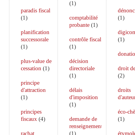
(
1
)
paradis fiscal
dénonc
(
1
)
comptabilité
(
1
)
probante
(
1
)
planification
digico
successorale
contrôle fiscal
(
1
)
(
1
)
(
1
)
donati
plus-value de
décision
cessation
(
1
)
directoriale
droit de
(
1
)
(
2
)
principe
d'attraction
délais
droits
(
1
)
d'imposition
d'auteu
(
1
)
principes
éco-ch
fiscaux
(
4
)
demande de
(
1
)
renseignements
rachat
(
1
)
étymol