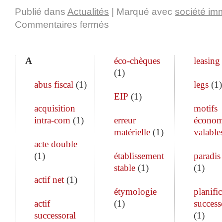
Publié dans
Actualités
|
Marqué avec
société im
Commentaires fermés
A
éco-chèques
leasing
(
1
)
abus fiscal
(
1
)
legs
(
1
)
EIP
(
1
)
acquisition
motifs
intra-com
(
1
)
erreur
économ
matérielle
(
1
)
valable
acte double
(
1
)
établissement
paradis 
stable
(
1
)
(
1
)
actif net
(
1
)
étymologie
planifi
actif
(
1
)
success
successoral
(
1
)