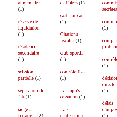
alimentaire
d'affaires
(
1
)
commis
(
1
)
secrètes
cash for car
réserve de
(
1
)
commun
liquidation
(
1
)
(
1
)
Citations
fiscales
(
1
)
comptab
résidence
proban
secondaire
club sportif
(
1
)
(
1
)
contrôle
(
1
)
scission
contrôle fiscal
partielle
(
1
)
(
1
)
décisio
director
séparation de
frais après
(
1
)
fait
(
1
)
cessation
(
1
)
délais
siège à
frais
d'impos
l'étranger
(
2
)
professionnels
(
1
)