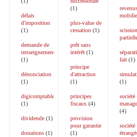
(
1
)
successorale
(
1
)
revenu
délais
mobilie
d'imposition
plus-value de
(
1
)
cessation
(
1
)
scissio
partiell
demande de
prêt sans
renseignements
intérêt
(
1
)
séparat
(
1
)
fait
(
1
)
principe
dénonciation
d'attraction
simulat
(
1
)
(
1
)
(
1
)
digicomptable
principes
société
(
1
)
fiscaux
(
4
)
manag
(
4
)
dividende
(
1
)
provision
pour garantie
société
donations
(
1
)
(
1
)
étrangè