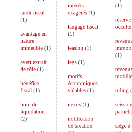
intérêts
(
1
)
audit fiscal
exagérés
(
1
)
(
1
)
réserve
langage fiscal
occulte
avantage en
(
1
)
nature
revenu
immeuble
(
1
)
leasing
(
1
)
immobi
(
1
)
avert.extrait
legs
(
1
)
de rôle
(
1
)
revenu
motifs
mobilie
bénéfice
économiques
fiscal
(
1
)
valables
(
1
)
ruling
(
boni de
nexus
(
1
)
scissio
liquidation
partiell
(
2
)
notification
de taxation
siège à