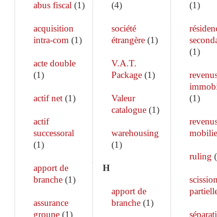
abus fiscal
(
1
)
(
4
)
(
1
)
acquisition
société
résiden
intra-com
(
1
)
étrangère
(
1
)
seconda
(
1
)
acte double
V.A.T.
(
1
)
Package
(
1
)
revenu
immobi
actif net
(
1
)
Valeur
(
1
)
catalogue
(
1
)
actif
revenu
successoral
warehousing
mobilie
(
1
)
(
1
)
ruling
(
apport de
H
branche
(
1
)
scissio
apport de
partiell
assurance
branche
(
1
)
groupe
(
1
)
séparat