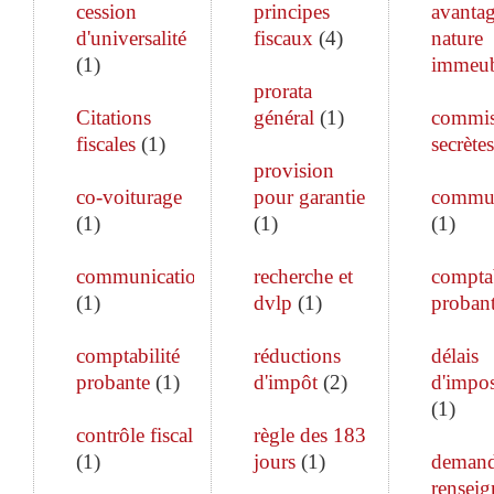
cession
principes
avanta
d'universalité
fiscaux
(
4
)
nature
(
1
)
immeub
prorata
Citations
général
(
1
)
commis
fiscales
(
1
)
secrètes
provision
co-voiturage
pour garantie
commun
(
1
)
(
1
)
(
1
)
communication
recherche et
comptab
(
1
)
dvlp
(
1
)
proban
comptabilité
réductions
délais
probante
(
1
)
d'impôt
(
2
)
d'impos
(
1
)
contrôle fiscal
règle des 183
(
1
)
jours
(
1
)
demand
rensei