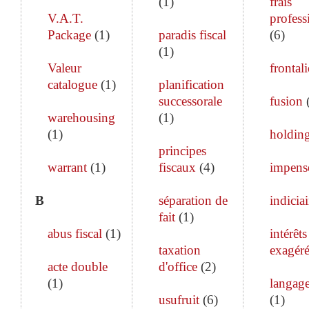
(
1
)
frais
V.A.T.
profess
Package
(
1
)
paradis fiscal
(
6
)
(
1
)
Valeur
frontali
catalogue
(
1
)
planification
successorale
fusion
warehousing
(
1
)
(
1
)
holdin
principes
warrant
(
1
)
fiscaux
(
4
)
impens
B
séparation de
indiciai
fait
(
1
)
abus fiscal
(
1
)
intérêts
taxation
exagéré
acte double
d'office
(
2
)
(
1
)
langage
usufruit
(
6
)
(
1
)