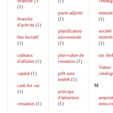
branche 21
(
1
)
l'étrang
(
1
)
pacte adjoint
simulat
branche
(
1
)
(
1
)
d'activité
(
1
)
planification
société
but lucratif
successorale
immobi
(
1
)
(
1
)
(
1
)
cadeaux
plus-value de
tax shel
d'affaires
(
1
)
cessation
(
1
)
Valeur
capital
(
1
)
prêt sans
catalog
intérêt
(
1
)
cash for car
M
(
1
)
principe
d'attraction
acquisi
cessation
(
1
)
(
1
)
intra-c