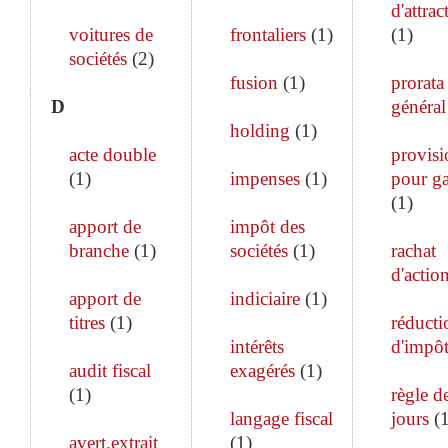
d'attrac
voitures de
frontaliers
(
1
)
(
1
)
sociétés
(
2
)
fusion
(
1
)
prorata
D
général
holding
(
1
)
acte double
provisi
(
1
)
impenses
(
1
)
pour ga
(
1
)
apport de
impôt des
branche
(
1
)
sociétés
(
1
)
rachat
d'actio
apport de
indiciaire
(
1
)
titres
(
1
)
réducti
intérêts
d'impô
audit fiscal
exagérés
(
1
)
(
1
)
règle d
langage fiscal
jours
(
avert.extrait
(
1
)