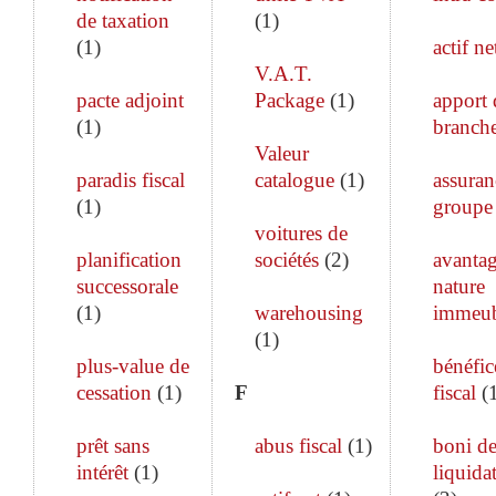
de taxation
(
1
)
(
1
)
actif ne
V.A.T.
pacte adjoint
Package
(
1
)
apport 
(
1
)
branch
Valeur
paradis fiscal
catalogue
(
1
)
assuran
(
1
)
groupe
voitures de
planification
sociétés
(
2
)
avanta
successorale
nature
(
1
)
warehousing
immeub
(
1
)
plus-value de
bénéfic
cessation
(
1
)
F
fiscal
(
prêt sans
abus fiscal
(
1
)
boni d
intérêt
(
1
)
liquida