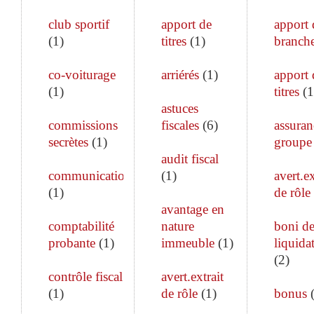
club sportif
apport de
apport 
(
1
)
titres
(
1
)
branch
co-voiturage
arriérés
(
1
)
apport 
(
1
)
titres
(
1
astuces
commissions
fiscales
(
6
)
assuran
secrètes
(
1
)
groupe
audit fiscal
communication
(
1
)
avert.ex
(
1
)
de rôle
avantage en
comptabilité
nature
boni d
probante
(
1
)
immeuble
(
1
)
liquida
(
2
)
contrôle fiscal
avert.extrait
(
1
)
de rôle
(
1
)
bonus