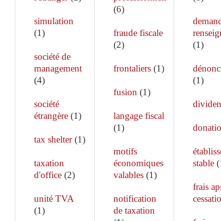
(
6
)
simulation
demand
(
1
)
fraude fiscale
rensei
(
2
)
(
1
)
société de
management
frontaliers
(
1
)
dénonc
(
4
)
(
1
)
fusion
(
1
)
société
divide
étrangère
(
1
)
langage fiscal
(
1
)
donati
tax shelter
(
1
)
motifs
établis
taxation
économiques
stable
(
d'office
(
2
)
valables
(
1
)
frais ap
unité TVA
notification
cessati
(
1
)
de taxation