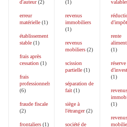
d'auteur
(
2
)
(
1
)
valable
erreur
revenus
réducti
matérielle
(
1
)
immobiliers
d'impô
(
1
)
établissement
rente
stable
(
1
)
revenus
aliment
mobiliers
(
2
)
(
1
)
frais après
cessation
(
1
)
scission
réserve
partielle
(
1
)
d'inves
frais
(
1
)
professionnels
séparation de
(
6
)
fait
(
1
)
revenu
immobi
fraude fiscale
siège à
(
1
)
(
2
)
l'étranger
(
2
)
revenu
frontaliers
(
1
)
société de
mobilie