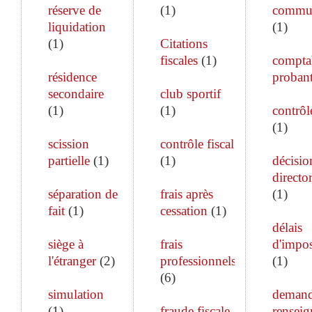
réserve de
(
1
)
commun
liquidation
(
1
)
(
1
)
Citations
fiscales
(
1
)
comptab
résidence
proban
secondaire
club sportif
(
1
)
(
1
)
contrôle
(
1
)
scission
contrôle fiscal
partielle
(
1
)
(
1
)
décisio
director
séparation de
frais après
(
1
)
fait
(
1
)
cessation
(
1
)
délais
siège à
frais
d'impos
l'étranger
(
2
)
professionnels
(
1
)
(
6
)
simulation
demand
(
1
)
fraude fiscale
rensei