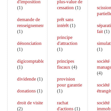
d'imposition
plus-value de
(
1
)
cessation
(
1
)
scissio
partiell
demande de
prêt sans
renseignements
intérêt
(
1
)
séparat
(
1
)
fait
(
1
)
principe
dénonciation
d'attraction
simulat
(
1
)
(
1
)
(
1
)
digicomptable
principes
société
(
1
)
fiscaux
(
4
)
manag
(
4
)
dividende
(
1
)
provision
pour garantie
société
donations
(
1
)
(
1
)
étrangè
droit de visite
rachat
société
(
2
)
d'actions
(
1
)
immobi