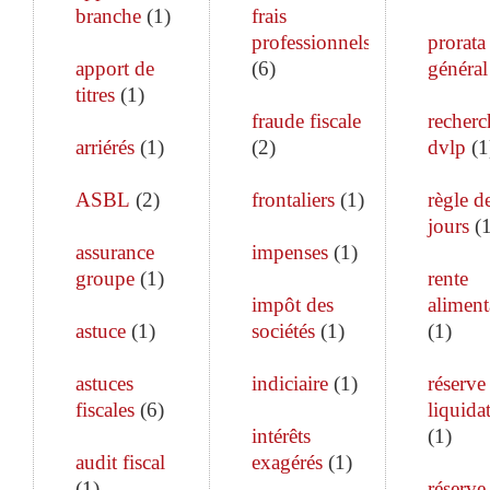
branche
(
1
)
frais
professionnels
prorata
apport de
(
6
)
général
titres
(
1
)
fraude fiscale
recherc
arriérés
(
1
)
(
2
)
dvlp
(
1
ASBL
(
2
)
frontaliers
(
1
)
règle d
jours
(
assurance
impenses
(
1
)
groupe
(
1
)
rente
impôt des
aliment
astuce
(
1
)
sociétés
(
1
)
(
1
)
astuces
indiciaire
(
1
)
réserve
fiscales
(
6
)
liquida
intérêts
(
1
)
audit fiscal
exagérés
(
1
)
(
1
)
réserve