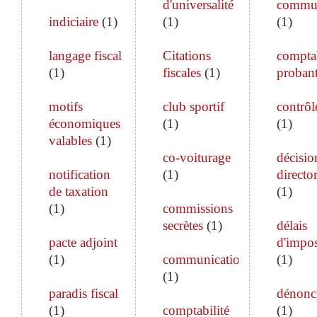
d'universalité
commun
indiciaire
(
1
)
(
1
)
(
1
)
langage fiscal
Citations
comptab
(
1
)
fiscales
(
1
)
proban
motifs
club sportif
contrôle
économiques
(
1
)
(
1
)
valables
(
1
)
co-voiturage
décisio
notification
(
1
)
director
de taxation
(
1
)
(
1
)
commissions
secrètes
(
1
)
délais
pacte adjoint
d'impos
(
1
)
communication
(
1
)
(
1
)
paradis fiscal
dénonc
(
1
)
comptabilité
(
1
)