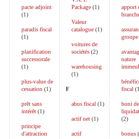
pacte adjoint
Package
(
1
)
apport 
(
1
)
branch
Valeur
paradis fiscal
catalogue
(
1
)
assuran
(
1
)
groupe
voitures de
planification
sociétés
(
2
)
avanta
successorale
nature
(
1
)
warehousing
immeub
(
1
)
plus-value de
bénéfic
cessation
(
1
)
F
fiscal
(
prêt sans
abus fiscal
(
1
)
boni d
intérêt
(
1
)
liquida
actif net
(
1
)
(
2
)
principe
d'attraction
actif
bonus