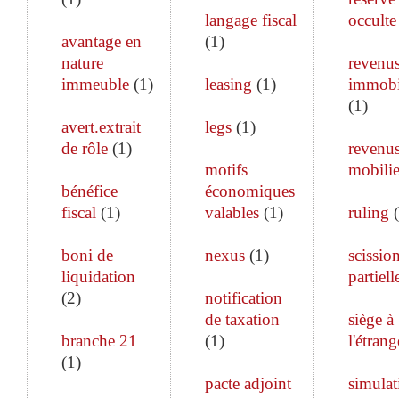
langage fiscal
occulte
avantage en
(
1
)
nature
revenu
immeuble
(
1
)
leasing
(
1
)
immobi
(
1
)
avert.extrait
legs
(
1
)
de rôle
(
1
)
revenu
motifs
mobilie
bénéfice
économiques
fiscal
(
1
)
valables
(
1
)
ruling
(
boni de
nexus
(
1
)
scissio
liquidation
partiell
(
2
)
notification
de taxation
siège à
branche 21
(
1
)
l'étrang
(
1
)
pacte adjoint
simulat