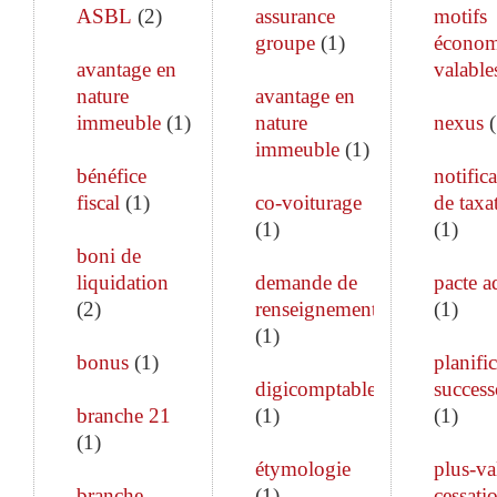
ASBL
(
2
)
assurance
motifs
groupe
(
1
)
économ
avantage en
valable
nature
avantage en
immeuble
(
1
)
nature
nexus
(
immeuble
(
1
)
bénéfice
notific
fiscal
(
1
)
co-voiturage
de taxa
(
1
)
(
1
)
boni de
liquidation
demande de
pacte a
(
2
)
renseignements
(
1
)
(
1
)
bonus
(
1
)
planifi
digicomptable
success
branche 21
(
1
)
(
1
)
(
1
)
étymologie
plus-va
branche
(
1
)
cessati