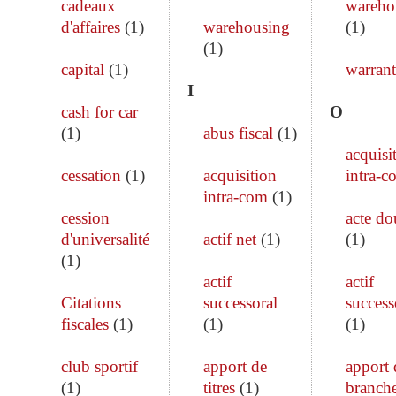
cadeaux
wareho
d'affaires
(
1
)
warehousing
(
1
)
(
1
)
capital
(
1
)
warrant
I
cash for car
O
(
1
)
abus fiscal
(
1
)
acquisi
cessation
(
1
)
acquisition
intra-c
intra-com
(
1
)
cession
acte do
d'universalité
actif net
(
1
)
(
1
)
(
1
)
actif
actif
Citations
successoral
success
fiscales
(
1
)
(
1
)
(
1
)
club sportif
apport de
apport 
(
1
)
titres
(
1
)
branch