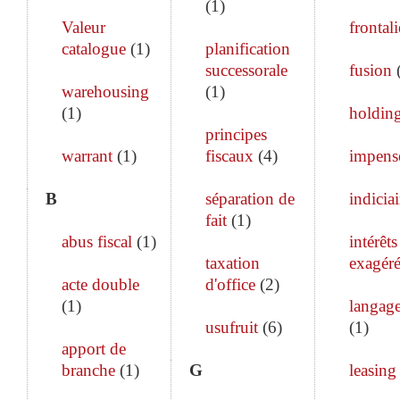
(
1
)
Valeur
frontali
catalogue
(
1
)
planification
successorale
fusion
warehousing
(
1
)
(
1
)
holdin
principes
warrant
(
1
)
fiscaux
(
4
)
impens
B
séparation de
indiciai
fait
(
1
)
abus fiscal
(
1
)
intérêts
taxation
exagéré
acte double
d'office
(
2
)
(
1
)
langage
usufruit
(
6
)
(
1
)
apport de
branche
(
1
)
G
leasing