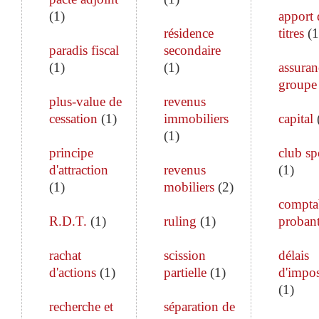
(
1
)
apport 
résidence
titres
(
1
paradis fiscal
secondaire
(
1
)
(
1
)
assuran
groupe
plus-value de
revenus
cessation
(
1
)
immobiliers
capital
(
1
)
principe
club sp
d'attraction
revenus
(
1
)
(
1
)
mobiliers
(
2
)
comptab
R.D.T.
(
1
)
ruling
(
1
)
proban
rachat
scission
délais
d'actions
(
1
)
partielle
(
1
)
d'impos
(
1
)
recherche et
séparation de