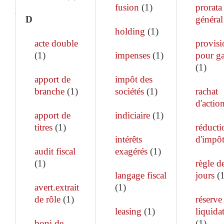
fusion
(
1
)
prorata
D
général
holding
(
1
)
acte double
provisi
(
1
)
impenses
(
1
)
pour ga
(
1
)
apport de
impôt des
branche
(
1
)
sociétés
(
1
)
rachat
d'actio
apport de
indiciaire
(
1
)
titres
(
1
)
réducti
intérêts
d'impô
audit fiscal
exagérés
(
1
)
(
1
)
règle d
langage fiscal
jours
(
avert.extrait
(
1
)
de rôle
(
1
)
réserve
leasing
(
1
)
liquida
boni de
(
1
)