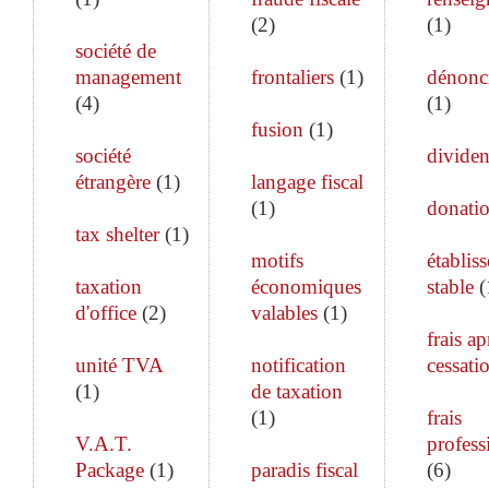
(
2
)
(
1
)
société de
management
frontaliers
(
1
)
dénonc
(
4
)
(
1
)
fusion
(
1
)
société
divide
étrangère
(
1
)
langage fiscal
(
1
)
donati
tax shelter
(
1
)
motifs
établis
taxation
économiques
stable
(
d'office
(
2
)
valables
(
1
)
frais ap
unité TVA
notification
cessati
(
1
)
de taxation
(
1
)
frais
V.A.T.
profess
Package
(
1
)
paradis fiscal
(
6
)