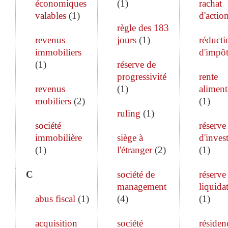
économiques
(
1
)
rachat
valables
(
1
)
d'actio
règle des 183
revenus
jours
(
1
)
réducti
immobiliers
d'impô
(
1
)
réserve de
progressivité
rente
revenus
(
1
)
aliment
mobiliers
(
2
)
(
1
)
ruling
(
1
)
société
réserve
immobilière
siège à
d'inves
(
1
)
l'étranger
(
2
)
(
1
)
C
société de
réserve
management
liquida
abus fiscal
(
1
)
(
4
)
(
1
)
acquisition
société
résiden