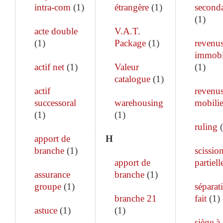
intra-com
(
1
)
étrangère
(
1
)
seconda
(
1
)
acte double
V.A.T.
(
1
)
Package
(
1
)
revenu
immobi
actif net
(
1
)
Valeur
(
1
)
catalogue
(
1
)
actif
revenu
successoral
warehousing
mobilie
(
1
)
(
1
)
ruling
(
apport de
H
branche
(
1
)
scissio
apport de
partiell
assurance
branche
(
1
)
groupe
(
1
)
séparat
branche 21
fait
(
1
)
astuce
(
1
)
(
1
)
siège à