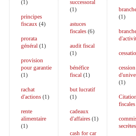
(
1
)
successoral
(
1
)
branch
principes
(
1
)
fiscaux
(
4
)
astuces
fiscales
(
6
)
branch
prorata
d'activi
général
(
1
)
audit fiscal
(
1
)
cessati
provision
pour garantie
bénéfice
cession
(
1
)
fiscal
(
1
)
d'unive
(
1
)
rachat
but lucratif
d'actions
(
1
)
(
1
)
Citatio
fiscales
rente
cadeaux
alimentaire
d'affaires
(
1
)
commis
(
1
)
secrètes
cash for car