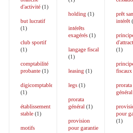
d'activité
(
1
)
holding
(
1
)
prêt sa
but lucratif
intérêt
(
1
)
intérêts
exagérés
(
1
)
princip
club sportif
d'attrac
(
1
)
langage fiscal
(
1
)
(
1
)
comptabilité
princip
probante
(
1
)
leasing
(
1
)
fiscaux
digicomptable
legs
(
1
)
prorata
(
1
)
général
prorata
établissement
général
(
1
)
provisi
stable
(
1
)
pour ga
provision
(
1
)
motifs
pour garantie