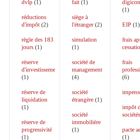
dvlp
(
1
)
fait
(
1
)
digico
(
1
)
réductions
siège à
d'impôt
(
2
)
l'étranger
(
2
)
EIP
(
1
)
règle des 183
simulation
frais ap
jours
(
1
)
(
1
)
cessati
réserve
société de
frais
d'investissement
management
profess
(
1
)
(
4
)
(
6
)
réserve de
société
impens
liquidation
étrangère
(
1
)
(
1
)
impôt 
société
société
réserve de
immobilière
progressivité
(
1
)
pacte a
(
1
)
(
1
)