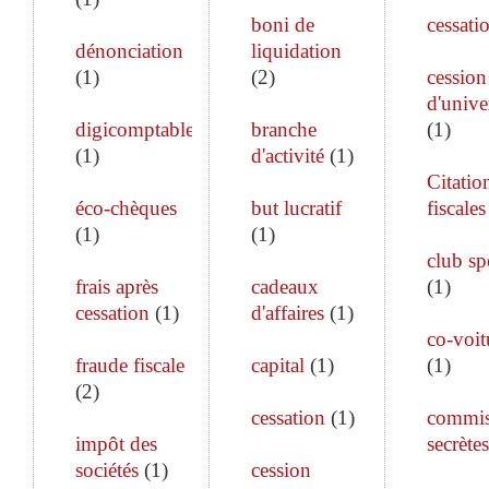
boni de
cessati
dénonciation
liquidation
(
1
)
(
2
)
cession
d'unive
digicomptable
branche
(
1
)
(
1
)
d'activité
(
1
)
Citatio
éco-chèques
but lucratif
fiscales
(
1
)
(
1
)
club sp
frais après
cadeaux
(
1
)
cessation
(
1
)
d'affaires
(
1
)
co-voit
fraude fiscale
capital
(
1
)
(
1
)
(
2
)
cessation
(
1
)
commis
impôt des
secrètes
sociétés
(
1
)
cession