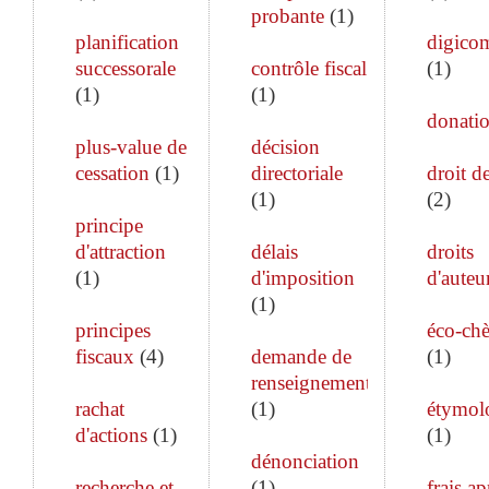
probante
(
1
)
planification
digico
successorale
contrôle fiscal
(
1
)
(
1
)
(
1
)
donati
plus-value de
décision
cessation
(
1
)
directoriale
droit de
(
1
)
(
2
)
principe
d'attraction
délais
droits
(
1
)
d'imposition
d'auteu
(
1
)
principes
éco-ch
fiscaux
(
4
)
demande de
(
1
)
renseignements
rachat
(
1
)
étymol
d'actions
(
1
)
(
1
)
dénonciation
recherche et
(
1
)
frais ap