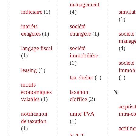
management
indiciaire
(
1
)
(
4
)
simulat
(
1
)
intérêts
société
exagérés
(
1
)
étrangère
(
1
)
société
manag
langage fiscal
société
(
4
)
(
1
)
immobilière
(
1
)
société
leasing
(
1
)
immobi
tax shelter
(
1
)
(
1
)
motifs
économiques
taxation
N
valables
(
1
)
d'office
(
2
)
acquisi
notification
unité TVA
intra-c
de taxation
(
1
)
(
1
)
actif ne
V.A.T.