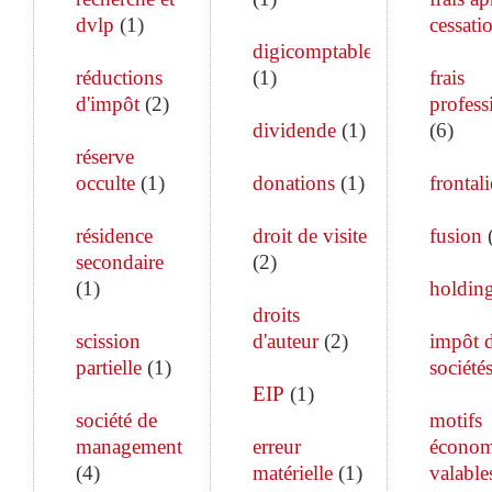
dvlp
(
1
)
cessati
digicomptable
réductions
(
1
)
frais
d'impôt
(
2
)
profess
dividende
(
1
)
(
6
)
réserve
occulte
(
1
)
donations
(
1
)
frontali
résidence
droit de visite
fusion
secondaire
(
2
)
(
1
)
holdin
droits
scission
d'auteur
(
2
)
impôt 
partielle
(
1
)
société
EIP
(
1
)
société de
motifs
management
erreur
économ
(
4
)
matérielle
(
1
)
valable