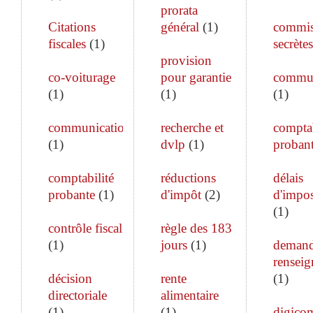
prorata
Citations
général
(
1
)
commis
fiscales
(
1
)
secrètes
provision
co-voiturage
pour garantie
commun
(
1
)
(
1
)
(
1
)
communication
recherche et
comptab
(
1
)
dvlp
(
1
)
proban
comptabilité
réductions
délais
probante
(
1
)
d'impôt
(
2
)
d'impos
(
1
)
contrôle fiscal
règle des 183
(
1
)
jours
(
1
)
demand
rensei
décision
rente
(
1
)
directoriale
alimentaire
(
1
)
(
1
)
digico