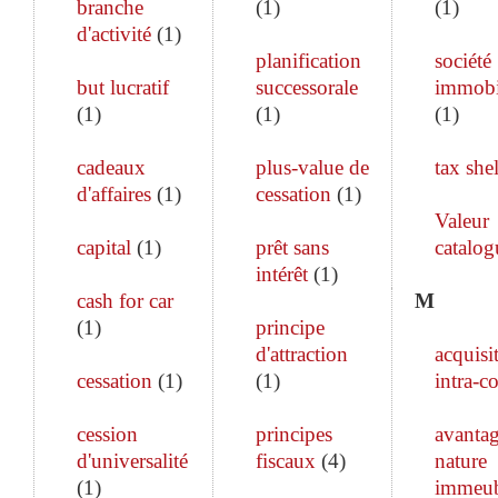
branche
(
1
)
(
1
)
d'activité
(
1
)
planification
société
but lucratif
successorale
immobi
(
1
)
(
1
)
(
1
)
cadeaux
plus-value de
tax shel
d'affaires
(
1
)
cessation
(
1
)
Valeur
capital
(
1
)
prêt sans
catalog
intérêt
(
1
)
cash for car
M
(
1
)
principe
d'attraction
acquisi
cessation
(
1
)
(
1
)
intra-c
cession
principes
avanta
d'universalité
fiscaux
(
4
)
nature
(
1
)
immeub