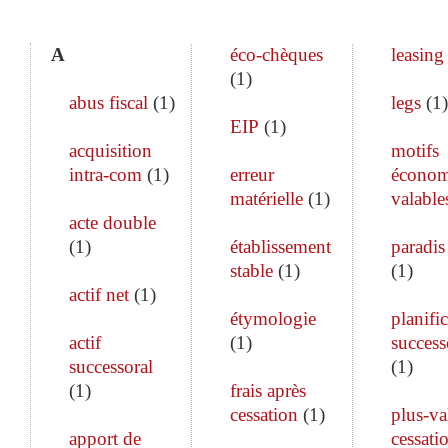
A
éco-chèques
leasing
(
1
)
abus fiscal
(
1
)
legs
(
1
)
EIP
(
1
)
acquisition
motifs
intra-com
(
1
)
erreur
économ
matérielle
(
1
)
valable
acte double
(
1
)
établissement
paradis 
stable
(
1
)
(
1
)
actif net
(
1
)
étymologie
planifi
actif
(
1
)
success
successoral
(
1
)
(
1
)
frais après
cessation
(
1
)
plus-va
apport de
cessati