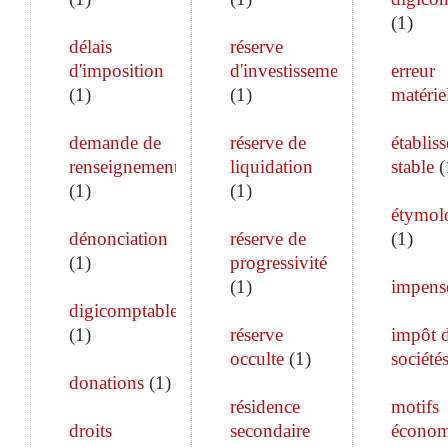
(
1
)
délais
réserve
d'imposition
d'investissement
erreur
(
1
)
(
1
)
matérie
demande de
réserve de
établis
renseignements
liquidation
stable
(
(
1
)
(
1
)
étymol
dénonciation
réserve de
(
1
)
(
1
)
progressivité
(
1
)
impens
digicomptable
(
1
)
réserve
impôt 
occulte
(
1
)
société
donations
(
1
)
résidence
motifs
droits
secondaire
économ