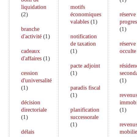
liquidation
motifs
(
2
)
économiques
réserve
valables
(
1
)
progres
branche
(
1
)
d'activité
(
1
)
notification
de taxation
réserve
cadeaux
(
1
)
occulte
d'affaires
(
1
)
pacte adjoint
résiden
cession
(
1
)
seconda
d'universalité
(
1
)
(
1
)
paradis fiscal
(
1
)
revenu
décision
immobi
directoriale
planification
(
1
)
(
1
)
successorale
(
1
)
revenu
délais
mobilie