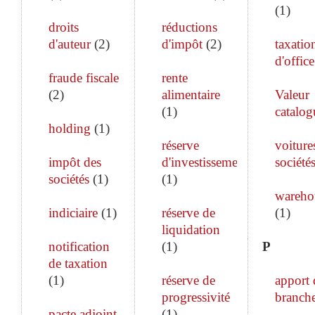
(
1
)
droits
réductions
d'auteur
(
2
)
d'impôt
(
2
)
taxatio
d'office
fraude fiscale
rente
(
2
)
alimentaire
Valeur
(
1
)
catalog
holding
(
1
)
réserve
voiture
impôt des
d'investissement
société
sociétés
(
1
)
(
1
)
wareho
indiciaire
(
1
)
réserve de
(
1
)
liquidation
notification
(
1
)
P
de taxation
(
1
)
réserve de
apport 
progressivité
branch
pacte adjoint
(
1
)