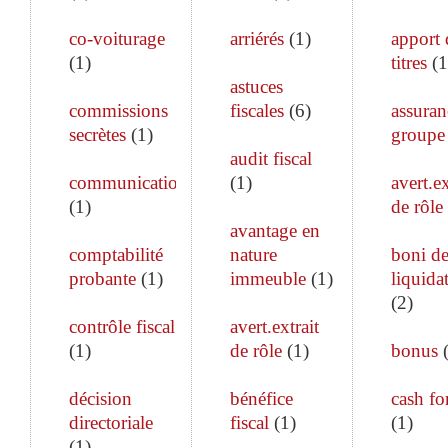
co-voiturage
arriérés
(
1
)
apport 
(
1
)
titres
(
1
astuces
commissions
fiscales
(
6
)
assuran
secrètes
(
1
)
groupe
audit fiscal
communication
(
1
)
avert.ex
(
1
)
de rôle
avantage en
comptabilité
nature
boni d
probante
(
1
)
immeuble
(
1
)
liquida
(
2
)
contrôle fiscal
avert.extrait
(
1
)
de rôle
(
1
)
bonus
décision
bénéfice
cash fo
directoriale
fiscal
(
1
)
(
1
)
(
1
)