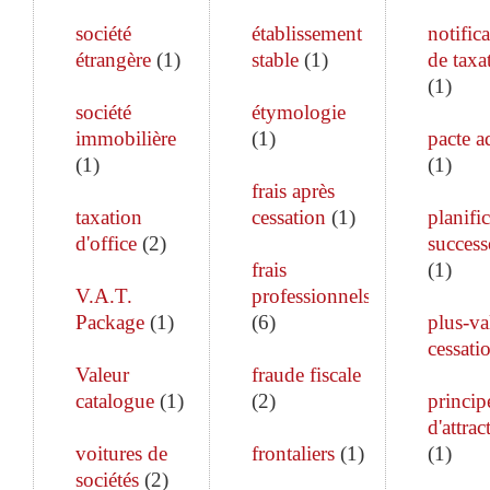
société
établissement
notific
étrangère
(
1
)
stable
(
1
)
de taxa
(
1
)
société
étymologie
immobilière
(
1
)
pacte a
(
1
)
(
1
)
frais après
taxation
cessation
(
1
)
planifi
d'office
(
2
)
success
frais
(
1
)
V.A.T.
professionnels
Package
(
1
)
(
6
)
plus-va
cessati
Valeur
fraude fiscale
catalogue
(
1
)
(
2
)
princip
d'attrac
voitures de
frontaliers
(
1
)
(
1
)
sociétés
(
2
)