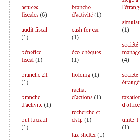
astuces
branche
l'étrang
fiscales
(
6
)
d'activité
(
1
)
simulat
audit fiscal
cash for car
(
1
)
(
1
)
(
1
)
société
bénéfice
éco-chèques
manag
fiscal
(
1
)
(
1
)
(
4
)
branche 21
holding
(
1
)
société
(
1
)
étrangè
rachat
branche
d'actions
(
1
)
taxatio
d'activité
(
1
)
d'office
recherche et
but lucratif
dvlp
(
1
)
unité 
(
1
)
(
1
)
tax shelter
(
1
)