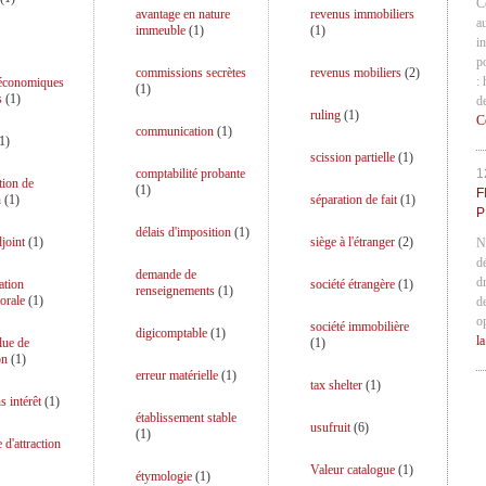
C
avantage en nature
revenus immobiliers
a
immeuble
(
1
)
(
1
)
in
p
commissions secrètes
revenus mobiliers
(
2
)
:
 économiques
(
1
)
s
(
1
)
d
ruling
(
1
)
C
communication
(
1
)
1
)
scission partielle
(
1
)
comptabilité probante
1
tion de
(
1
)
F
n
(
1
)
séparation de fait
(
1
)
P
délais d'imposition
(
1
)
djoint
(
1
)
siège à l'étranger
(
2
)
N
d
demande de
d
ation
société étrangère
(
1
)
renseignements
(
1
)
orale
(
1
)
d
o
société immobilière
digicomptable
(
1
)
l
lue de
(
1
)
on
(
1
)
erreur matérielle
(
1
)
tax shelter
(
1
)
s intérêt
(
1
)
établissement stable
usufruit
(
6
)
(
1
)
 d'attraction
Valeur catalogue
(
1
)
étymologie
(
1
)