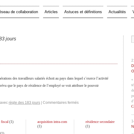
éseau de collaboration
Articles
Astuces et définitions
Actualités
83 jours
2
D
O
rations des travailleurs salariés échoit au pays dans lequel s’exerce l’activité
«
t
 prévu que le pays de résidence de l’employé se voit attribuer le pouvoir
d
p
d
 avec
règle des 183 jours
|
Commentaires fermés
C
1
 fiscal
(
1
)
acquisition intra-com
résidence secondaire
(
1
)
(
1
)
N
(
1
)