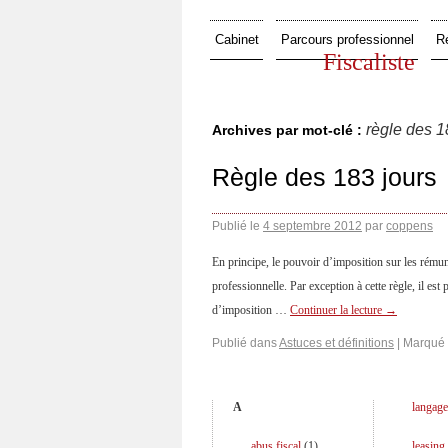
Cabinet
Parcours professionnel
R
Fiscaliste
règle des 1
Archives par mot-clé :
Règle des 183 jours
Publié le
4 septembre 2012
par
coppens
En principe, le pouvoir d’imposition sur les rémuné
professionnelle. Par exception à cette règle, il est
d’imposition …
Continuer la lecture
→
Publié dans
Astuces et définitions
|
Marqué
A
langage
abus fiscal
(
1
)
leasing