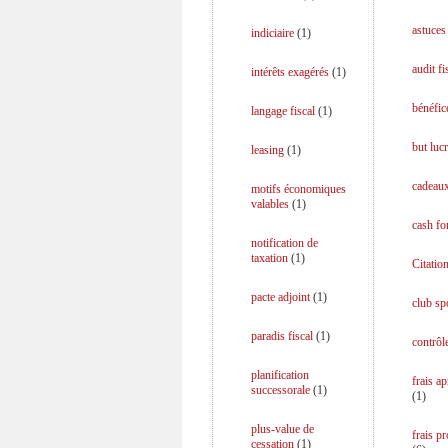
astuces 
indiciaire
(
1
)
audit fi
intérêts exagérés
(
1
)
bénéfice
langage fiscal
(
1
)
but lucr
leasing
(
1
)
cadeaux
motifs économiques
valables
(
1
)
cash fo
notification de
taxation
(
1
)
Citation
pacte adjoint
(
1
)
club spo
paradis fiscal
(
1
)
contrôle
planification
frais a
successorale
(
1
)
(
1
)
plus-value de
frais p
cessation
(
1
)