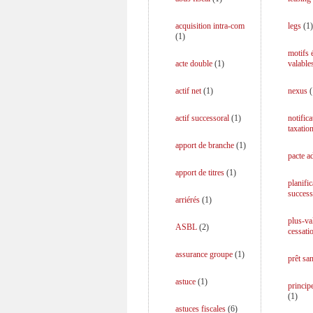
acquisition intra-com
legs
(
1
)
(
1
)
motifs
acte double
(
1
)
valable
actif net
(
1
)
nexus
(
actif successoral
(
1
)
notifica
taxatio
apport de branche
(
1
)
pacte a
apport de titres
(
1
)
planific
success
arriérés
(
1
)
plus-va
ASBL
(
2
)
cessati
assurance groupe
(
1
)
prêt san
astuce
(
1
)
principe
(
1
)
astuces fiscales
(
6
)