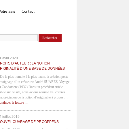
Votre avis
Contact
1 avril 2020
ROITS D’AUTEUR : LA NOTION
RIGINALITÉ D’UNE BASE DE DONNÉES
 De la plus humble à la plus haute, la création porte
émoignage d’un créateur.» André SUAREZ, Voyage
u Condottiere (1932) Dans un précédent article
ublié sur ce site, nous avions résumé les critères
’appréciation de la notion d’originalité à propos …
ontinuer la lecture
→
4 juillet 2019
OUVEL OUVRAGE DE PF COPPENS