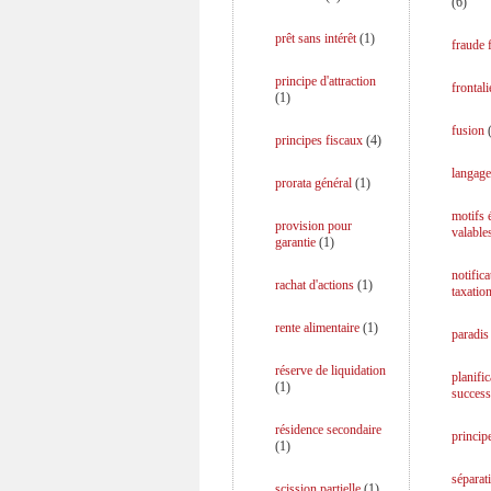
(
6
)
prêt sans intérêt
(
1
)
fraude f
principe d'attraction
frontali
(
1
)
fusion
principes fiscaux
(
4
)
langage
prorata général
(
1
)
motifs
provision pour
valable
garantie
(
1
)
notifica
rachat d'actions
(
1
)
taxatio
rente alimentaire
(
1
)
paradis 
réserve de liquidation
planific
(
1
)
success
résidence secondaire
princip
(
1
)
séparati
scission partielle
(
1
)