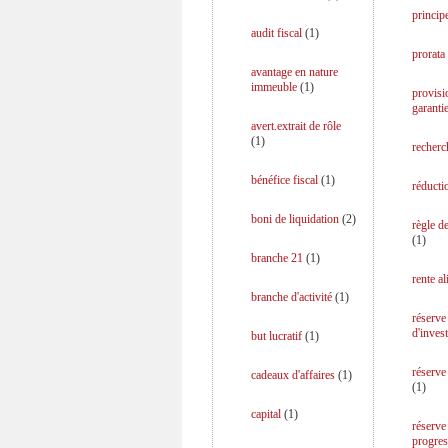
princip
audit fiscal
(
1
)
prorata
avantage en nature
immeuble
(
1
)
provisi
garanti
avert.extrait de rôle
(
1
)
recherc
bénéfice fiscal
(
1
)
réducti
boni de liquidation
(
2
)
règle d
(
1
)
branche 21
(
1
)
rente a
branche d'activité
(
1
)
réserve
d'inves
but lucratif
(
1
)
réserve
cadeaux d'affaires
(
1
)
(
1
)
capital
(
1
)
réserve
progres