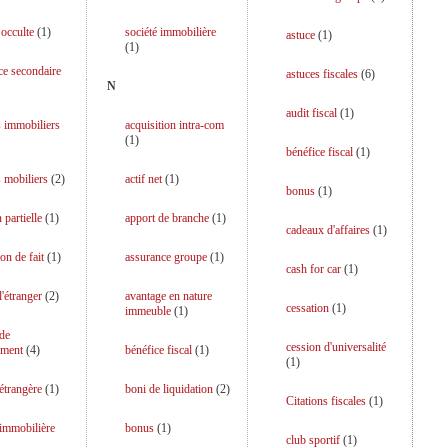
 occulte
(
1
)
société immobilière
astuce
(
1
)
(
1
)
ce secondaire
astuces fiscales
(
6
)
N
audit fiscal
(
1
)
 immobiliers
acquisition intra-com
(
1
)
bénéfice fiscal
(
1
)
 mobiliers
(
2
)
actif net
(
1
)
bonus
(
1
)
 partielle
(
1
)
apport de branche
(
1
)
cadeaux d'affaires
(
1
)
on de fait
(
1
)
assurance groupe
(
1
)
cash for car
(
1
)
l'étranger
(
2
)
avantage en nature
cessation
(
1
)
immeuble
(
1
)
 de
cession d'universalité
ment
(
4
)
bénéfice fiscal
(
1
)
(
1
)
 étrangère
(
1
)
boni de liquidation
(
2
)
Citations fiscales
(
1
)
 immobilière
bonus
(
1
)
club sportif
(
1
)