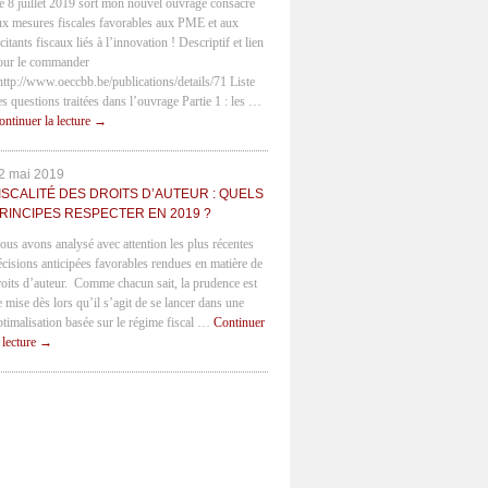
e 8 juillet 2019 sort mon nouvel ouvrage consacré
ux mesures fiscales favorables aux PME et aux
citants fiscaux liés à l’innovation ! Descriptif et lien
our le commander
 http://www.oeccbb.be/publications/details/71 Liste
es questions traitées dans l’ouvrage Partie 1 : les …
ontinuer la lecture
→
2 mai 2019
ISCALITÉ DES DROITS D’AUTEUR : QUELS
RINCIPES RESPECTER EN 2019 ?
ous avons analysé avec attention les plus récentes
écisions anticipées favorables rendues en matière de
roits d’auteur. Comme chacun sait, la prudence est
e mise dès lors qu’il s’agit de se lancer dans une
ptimalisation basée sur le régime fiscal …
Continuer
a lecture
→