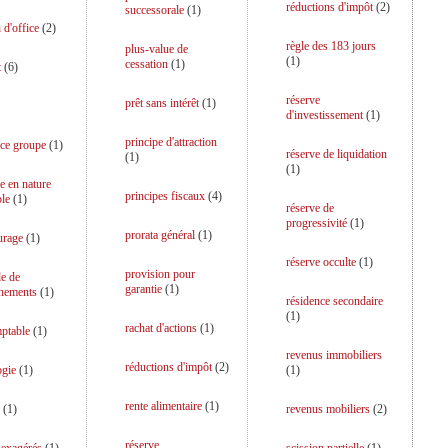
réductions d'impôt
(
2
)
successorale
(
1
)
 d'office
(
2
)
règle des 183 jours
plus-value de
(
1
)
cessation
(
1
)
t
(
6
)
réserve
prêt sans intérêt
(
1
)
d'investissement
(
1
)
principe d'attraction
ce groupe
(
1
)
réserve de liquidation
(
1
)
(
1
)
e en nature
principes fiscaux
(
4
)
le
(
1
)
réserve de
progressivité
(
1
)
prorata général
(
1
)
urage
(
1
)
réserve occulte
(
1
)
provision pour
e de
garantie
(
1
)
gnements
(
1
)
résidence secondaire
(
1
)
rachat d'actions
(
1
)
ptable
(
1
)
revenus immobiliers
réductions d'impôt
(
2
)
ogie
(
1
)
(
1
)
rente alimentaire
(
1
)
(
1
)
revenus mobiliers
(
2
)
réserve