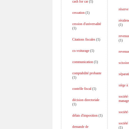
cash for car
(
1
)
réserve
cessation
(
1
)
résiden
cession d'universalité
(
1
)
(
1
)
revenus
Citations fiscales
(
1
)
(
1
)
co-voiturage
(
1
)
revenus
communication
(
1
)
scission
comptabilité probante
séparati
(
1
)
siège à 
contrôle fiscal
(
1
)
société
décision directoriale
manage
(
1
)
société
délais d'imposition
(
1
)
société
demande de
(
1
)