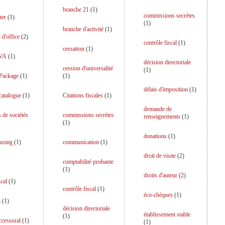
branche 21
(
1
)
commissions secrètes
ter
(
1
)
(
1
)
branche d'activité
(
1
)
 d'office
(
2
)
contrôle fiscal
(
1
)
cessation
(
1
)
TVA
(
1
)
décision directoriale
cession d'universalité
(
1
)
 Package
(
1
)
(
1
)
délais d'imposition
(
1
)
catalogue
(
1
)
Citations fiscales
(
1
)
demande de
s de sociétés
commissions secrètes
renseignements
(
1
)
(
1
)
donations
(
1
)
using
(
1
)
communication
(
1
)
droit de visite
(
2
)
comptabilité probante
(
1
)
droits d'auteur
(
2
)
scal
(
1
)
contrôle fiscal
(
1
)
éco-chèques
(
1
)
t
(
1
)
décision directoriale
établissement stable
(
1
)
uccessoral
(
1
)
(
1
)