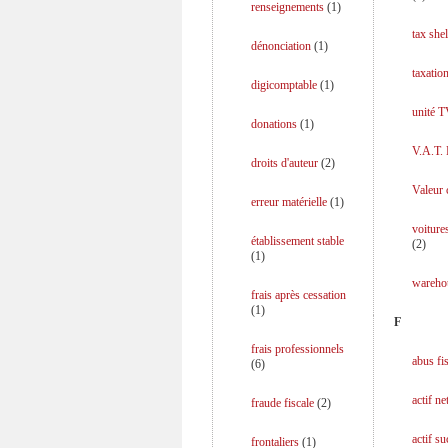
renseignements
(
1
)
tax shel
dénonciation
(
1
)
taxation
digicomptable
(
1
)
unité 
donations
(
1
)
V.A.T.
droits d'auteur
(
2
)
Valeur 
erreur matérielle
(
1
)
voiture
établissement stable
(
2
)
(
1
)
wareho
frais après cessation
(
1
)
F
frais professionnels
abus fi
(
6
)
actif ne
fraude fiscale
(
2
)
actif s
frontaliers
(
1
)