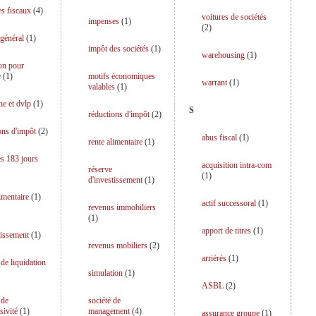
es fiscaux
(
4
)
voitures de sociétés
impenses
(
1
)
(
2
)
 général
(
1
)
impôt des sociétés
(
1
)
warehousing
(
1
)
on pour
e
(
1
)
motifs économiques
warrant
(
1
)
valables
(
1
)
he et dvlp
(
1
)
S
réductions d'impôt
(
2
)
ons d'impôt
(
2
)
abus fiscal
(
1
)
rente alimentaire
(
1
)
es 183 jours
acquisition intra-com
réserve
(
1
)
d'investissement
(
1
)
limentaire
(
1
)
actif successoral
(
1
)
revenus immobiliers
(
1
)
apport de titres
(
1
)
tissement
(
1
)
revenus mobiliers
(
2
)
arriérés
(
1
)
 de liquidation
simulation
(
1
)
ASBL
(
2
)
 de
société de
sivité
(
1
)
management
(
4
)
assurance groupe
(
1
)