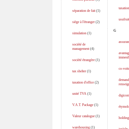
taxation
séparation de fait
(
1
)
usufrui
siège à l'étranger
(
2
)
G
simulation
(
1
)
assuran
société de
management
(
4
)
avantag
immeub
société étrangère
(
1
)
co-voit
tax shelter
(
1
)
demand
taxation d'office
(
2
)
rensei
unité TVA
(
1
)
digicom
V.A.T. Package
(
1
)
étymol
Valeur catalogue
(
1
)
holding
warehousing
(
1
)