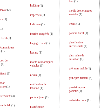
legs
(
1
)
holding
(
1
)
iscale
(
2
)
motifs économiques
valables
(
1
)
impenses
(
1
)
ers
(
1
)
nexus
(
1
)
indiciaire
(
1
)
(
1
)
paradis fiscal
(
1
)
intérêts exagérés
(
1
)
 fiscal
(
1
)
planification
langage fiscal
(
1
)
successorale
(
1
)
 économiques
s
(
1
)
leasing
(
1
)
plus-value de
cessation
(
1
)
tion de
motifs économiques
n
(
1
)
valables
(
1
)
prêt sans intérêt
(
1
)
fiscal
(
1
)
nexus
(
1
)
principes fiscaux
(
4
)
ation
notification de
orale
(
1
)
provision pour
taxation
(
1
)
garantie
(
1
)
es fiscaux
(
4
)
pacte adjoint
(
1
)
rachat d'actions
(
1
)
on de fait
(
1
)
planification