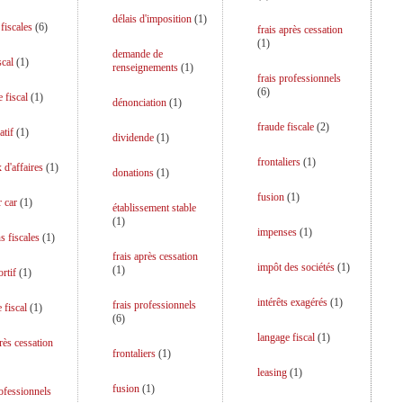
délais d'imposition
(
1
)
fiscales
(
6
)
frais après cessation
(
1
)
demande de
scal
(
1
)
renseignements
(
1
)
frais professionnels
(
6
)
 fiscal
(
1
)
dénonciation
(
1
)
fraude fiscale
(
2
)
atif
(
1
)
dividende
(
1
)
frontaliers
(
1
)
 d'affaires
(
1
)
donations
(
1
)
fusion
(
1
)
r car
(
1
)
établissement stable
(
1
)
impenses
(
1
)
s fiscales
(
1
)
frais après cessation
impôt des sociétés
(
1
)
(
1
)
rtif
(
1
)
intérêts exagérés
(
1
)
frais professionnels
 fiscal
(
1
)
(
6
)
langage fiscal
(
1
)
près cessation
frontaliers
(
1
)
leasing
(
1
)
fusion
(
1
)
rofessionnels