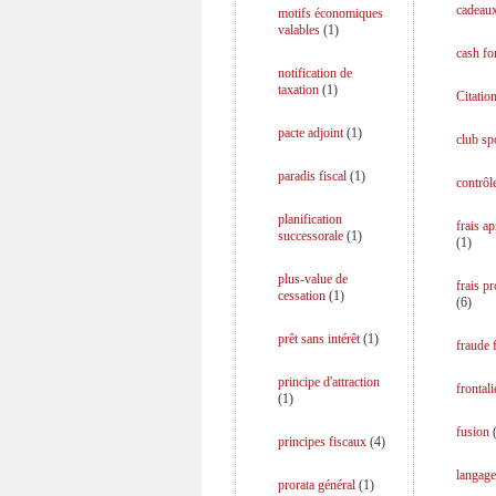
cadeaux
motifs économiques
valables
(
1
)
cash fo
notification de
taxation
(
1
)
Citation
pacte adjoint
(
1
)
club spo
paradis fiscal
(
1
)
contrôle
planification
frais a
successorale
(
1
)
(
1
)
plus-value de
frais p
cessation
(
1
)
(
6
)
prêt sans intérêt
(
1
)
fraude f
principe d'attraction
frontali
(
1
)
fusion
principes fiscaux
(
4
)
langage
prorata général
(
1
)