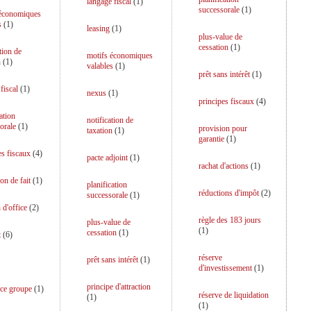
langage fiscal
(
1
)
successorale
(
1
)
 économiques
s
(
1
)
leasing
(
1
)
plus-value de
cessation
(
1
)
tion de
motifs économiques
n
(
1
)
valables
(
1
)
prêt sans intérêt
(
1
)
fiscal
(
1
)
nexus
(
1
)
principes fiscaux
(
4
)
ation
notification de
orale
(
1
)
provision pour
taxation
(
1
)
garantie
(
1
)
es fiscaux
(
4
)
pacte adjoint
(
1
)
rachat d'actions
(
1
)
on de fait
(
1
)
planification
réductions d'impôt
(
2
)
successorale
(
1
)
 d'office
(
2
)
règle des 183 jours
plus-value de
(
1
)
cessation
(
1
)
t
(
6
)
réserve
prêt sans intérêt
(
1
)
d'investissement
(
1
)
principe d'attraction
ce groupe
(
1
)
réserve de liquidation
(
1
)
(
1
)