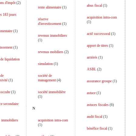
ons d'impôt
(
2
)
abus fiscal
(
1
)
rente alimentaire
(
1
)
es 183 jours
acquisition intra-com
réserve
(
1
)
d'investissement
(
1
)
limentaire
(
1
)
actif successoral
(
1
)
revenus immobiliers
(
1
)
apport de titres
(
1
)
tissement
(
1
)
revenus mobiliers
(
2
)
arriérés
(
1
)
 de liquidation
simulation
(
1
)
ASBL
(
2
)
 de
société de
sivité
(
1
)
management
(
4
)
assurance groupe
(
1
)
 occulte
(
1
)
société immobilière
astuce
(
1
)
(
1
)
ce secondaire
astuces fiscales
(
6
)
N
audit fiscal
(
1
)
 immobiliers
acquisition intra-com
(
1
)
bénéfice fiscal
(
1
)