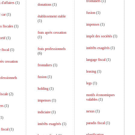
frontaliers
(
1
)
 d'affaires
(
1
)
donations
(
1
)
fusion
(
1
)
r car
(
1
)
établissement stable
(
1
)
impenses
(
1
)
s fiscales
(
1
)
frais après cessation
impôt des sociétés
(
1
)
(
1
)
rtif
(
1
)
intérêts exagérés
(
1
)
frais professionnels
 fiscal
(
1
)
(
6
)
langage fiscal
(
1
)
près cessation
frontaliers
(
1
)
leasing
(
1
)
fusion
(
1
)
rofessionnels
legs
(
1
)
holding
(
1
)
iscale
(
2
)
motifs économiques
valables
(
1
)
impenses
(
1
)
ers
(
1
)
nexus
(
1
)
indiciaire
(
1
)
(
1
)
paradis fiscal
(
1
)
intérêts exagérés
(
1
)
 fiscal
(
1
)
planification