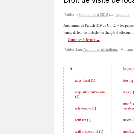
Droit de visite de lo
Publié le
3 septembre 2012
par
coppens
Aux termes de l’article 319 du C.I.R., « les pers
munis de leur commission et chargés d’effectuer un
…
Continuer la lecture
→
Publié dans
Astuces et définitions
|
Marqué
A
langage
abus fiscal
(
1
)
leasing
acquisition intra-com
legs
(
1
)
(
1
)
motifs
acte double
(
1
)
valable
actif net
(
1
)
nexus
(
actif successoral
(
1
)
notifica