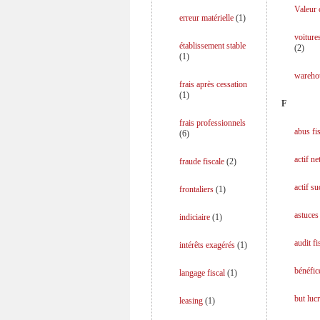
Valeur 
erreur matérielle
(
1
)
voiture
établissement stable
(
2
)
(
1
)
wareho
frais après cessation
(
1
)
F
frais professionnels
abus fi
(
6
)
actif ne
fraude fiscale
(
2
)
actif s
frontaliers
(
1
)
astuces 
indiciaire
(
1
)
audit fi
intérêts exagérés
(
1
)
bénéfice
langage fiscal
(
1
)
but lucr
leasing
(
1
)