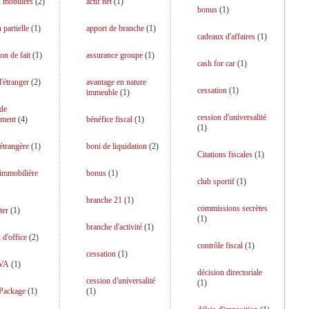
 mobiliers
(
2
)
actif net
(
1
)
bonus
(
1
)
 partielle
(
1
)
apport de branche
(
1
)
cadeaux d'affaires
(
1
)
on de fait
(
1
)
assurance groupe
(
1
)
cash for car
(
1
)
l'étranger
(
2
)
avantage en nature
cessation
(
1
)
immeuble
(
1
)
 de
cession d'universalité
ment
(
4
)
bénéfice fiscal
(
1
)
(
1
)
 étrangère
(
1
)
boni de liquidation
(
2
)
Citations fiscales
(
1
)
 immobilière
bonus
(
1
)
club sportif
(
1
)
branche 21
(
1
)
commissions secrètes
ter
(
1
)
(
1
)
branche d'activité
(
1
)
 d'office
(
2
)
contrôle fiscal
(
1
)
cessation
(
1
)
TVA
(
1
)
décision directoriale
cession d'universalité
(
1
)
 Package
(
1
)
(
1
)