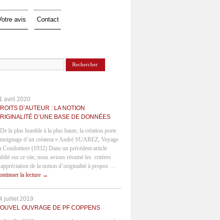
Votre avis
Contact
1 avril 2020
ROITS D’AUTEUR : LA NOTION
RIGINALITÉ D’UNE BASE DE DONNÉES
 De la plus humble à la plus haute, la création porte
émoignage d’un créateur.» André SUAREZ, Voyage
u Condottiere (1932) Dans un précédent article
ublié sur ce site, nous avions résumé les critères
’appréciation de la notion d’originalité à propos …
ontinuer la lecture
→
4 juillet 2019
OUVEL OUVRAGE DE PF COPPENS