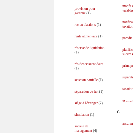
motifs
provision pour
valable
garantie
(
1
)
notifica
rachat d'actions
(
1
)
taxatio
rente alimentaire
(
1
)
paradis 
réserve de liquidation
planific
(
1
)
success
résidence secondaire
princip
(
1
)
séparati
scission partielle
(
1
)
taxation
séparation de fait
(
1
)
usufrui
siège à l'étranger
(
2
)
G
simulation
(
1
)
assuran
société de
management
(
4
)