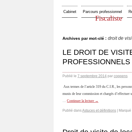
Cabinet
Parcours professionnel
R
Fiscaliste
droit de visi
Archives par mot-clé :
LE DROIT DE VISI
PROFESSIONNELS
Publié le
7 septembre 2014
par
coppens
Aux termes de l’article 319 du C.I.R., les person
munis de leur commission et chargés d’effectuer un
…
Continuer la lecture
→
Publié dans
Astuces et définitions
|
Marqué