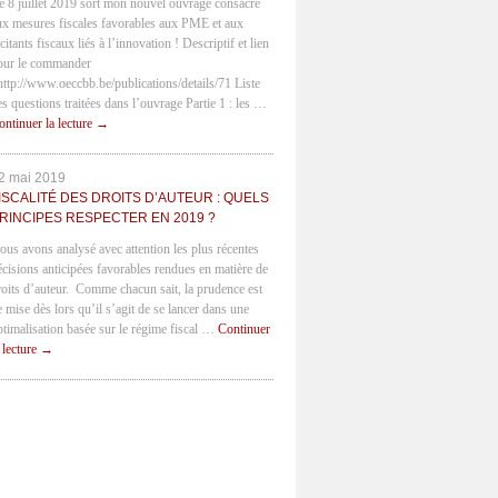
e 8 juillet 2019 sort mon nouvel ouvrage consacré
ux mesures fiscales favorables aux PME et aux
citants fiscaux liés à l’innovation ! Descriptif et lien
our le commander
 http://www.oeccbb.be/publications/details/71 Liste
es questions traitées dans l’ouvrage Partie 1 : les …
ontinuer la lecture
→
2 mai 2019
ISCALITÉ DES DROITS D’AUTEUR : QUELS
RINCIPES RESPECTER EN 2019 ?
ous avons analysé avec attention les plus récentes
écisions anticipées favorables rendues en matière de
roits d’auteur. Comme chacun sait, la prudence est
e mise dès lors qu’il s’agit de se lancer dans une
ptimalisation basée sur le régime fiscal …
Continuer
a lecture
→