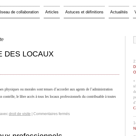
éseau de collaboration
Articles
Astuces et définitions
Actualités
te
TE DES LOCAUX
2
D
O
«
t
nes physiques ou morales sont tenues d’accorder aux agents de l’administration
d
 contrôle, le libre accès à tous les locaux professionnels du contribuable à toutes
p
d
C
 avec
droit de visite
|
Commentaires fermés
1
N