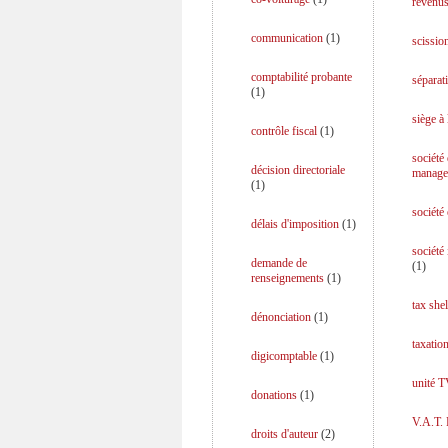
revenus
communication
(
1
)
scission
comptabilité probante
séparati
(
1
)
siège à 
contrôle fiscal
(
1
)
société
décision directoriale
manage
(
1
)
société
délais d'imposition
(
1
)
société
demande de
(
1
)
renseignements
(
1
)
tax shel
dénonciation
(
1
)
taxation
digicomptable
(
1
)
unité 
donations
(
1
)
V.A.T.
droits d'auteur
(
2
)