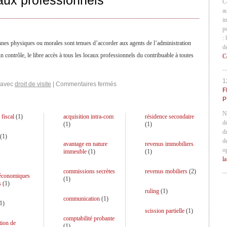
caux professionnels
C
a
in
p
:
onnes physiques ou morales sont tenues d’accorder aux agents de l’administration
d
 contrôle, le libre accès à tous les locaux professionnels du contribuable à toutes
C
1
 avec
droit de visite
|
Commentaires fermés
F
P
N
 fiscal
(
1
)
acquisition intra-com
résidence secondaire
d
(
1
)
(
1
)
d
(
1
)
d
avantage en nature
revenus immobiliers
o
immeuble
(
1
)
(
1
)
l
commissions secrètes
revenus mobiliers
(
2
)
 économiques
(
1
)
s
(
1
)
ruling
(
1
)
communication
(
1
)
1
)
scission partielle
(
1
)
comptabilité probante
tion de
(
1
)