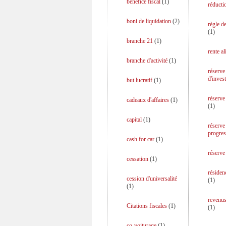
bénéfice fiscal
(
1
)
réducti
boni de liquidation
(
2
)
règle d
(
1
)
branche 21
(
1
)
rente a
branche d'activité
(
1
)
réserve
d'inves
but lucratif
(
1
)
réserve
cadeaux d'affaires
(
1
)
(
1
)
capital
(
1
)
réserve
progres
cash for car
(
1
)
réserve
cessation
(
1
)
résiden
cession d'universalité
(
1
)
(
1
)
revenus
Citations fiscales
(
1
)
(
1
)
co-voiturage
(
1
)