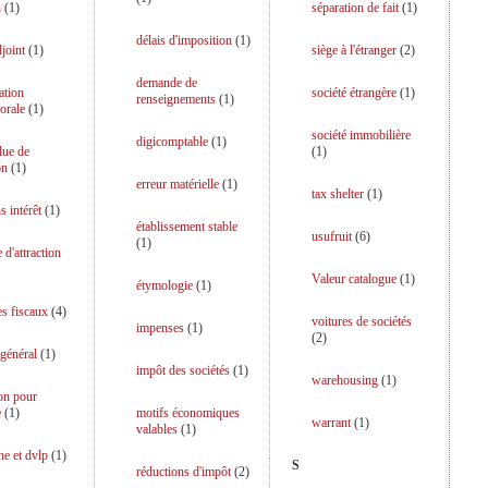
n
(
1
)
séparation de fait
(
1
)
délais d'imposition
(
1
)
djoint
(
1
)
siège à l'étranger
(
2
)
demande de
ation
société étrangère
(
1
)
renseignements
(
1
)
orale
(
1
)
société immobilière
digicomptable
(
1
)
lue de
(
1
)
on
(
1
)
erreur matérielle
(
1
)
tax shelter
(
1
)
s intérêt
(
1
)
établissement stable
usufruit
(
6
)
(
1
)
 d'attraction
Valeur catalogue
(
1
)
étymologie
(
1
)
es fiscaux
(
4
)
voitures de sociétés
impenses
(
1
)
(
2
)
 général
(
1
)
impôt des sociétés
(
1
)
warehousing
(
1
)
on pour
e
(
1
)
motifs économiques
warrant
(
1
)
valables
(
1
)
he et dvlp
(
1
)
S
réductions d'impôt
(
2
)