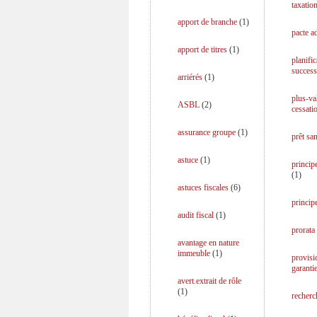
taxatio
apport de branche
(
1
)
pacte a
apport de titres
(
1
)
planific
success
arriérés
(
1
)
plus-va
ASBL
(
2
)
cessati
assurance groupe
(
1
)
prêt san
astuce
(
1
)
principe
(
1
)
astuces fiscales
(
6
)
princip
audit fiscal
(
1
)
prorata
avantage en nature
immeuble
(
1
)
provisi
garanti
avert.extrait de rôle
(
1
)
recherc