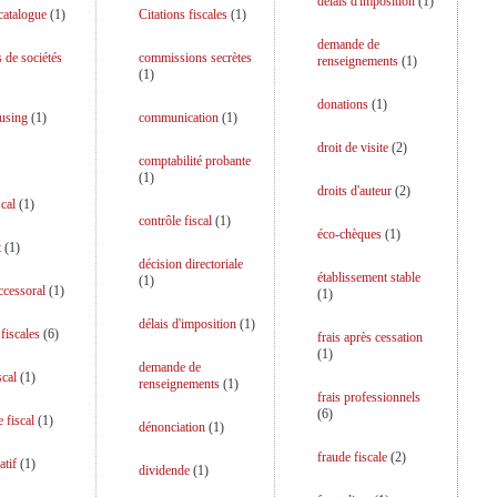
délais d'imposition
(
1
)
catalogue
(
1
)
Citations fiscales
(
1
)
demande de
s de sociétés
commissions secrètes
renseignements
(
1
)
(
1
)
donations
(
1
)
using
(
1
)
communication
(
1
)
droit de visite
(
2
)
comptabilité probante
(
1
)
droits d'auteur
(
2
)
scal
(
1
)
contrôle fiscal
(
1
)
éco-chèques
(
1
)
t
(
1
)
décision directoriale
établissement stable
(
1
)
uccessoral
(
1
)
(
1
)
délais d'imposition
(
1
)
fiscales
(
6
)
frais après cessation
(
1
)
demande de
scal
(
1
)
renseignements
(
1
)
frais professionnels
(
6
)
 fiscal
(
1
)
dénonciation
(
1
)
fraude fiscale
(
2
)
atif
(
1
)
dividende
(
1
)