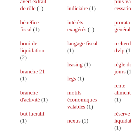
avert.extrait
plus-va
de rôle
(
1
)
indiciaire
(
1
)
cessati
bénéfice
intérêts
prorata
fiscal
(
1
)
exagérés
(
1
)
général
boni de
langage fiscal
recherc
liquidation
(
1
)
dvlp
(
1
(
2
)
leasing
(
1
)
règle d
branche 21
jours
(
(
1
)
legs
(
1
)
rente
branche
motifs
aliment
d'activité
(
1
)
économiques
(
1
)
valables
(
1
)
but lucratif
réserve
(
1
)
nexus
(
1
)
liquida
(
1
)