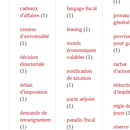
(
1
)
cadeaux
langage fiscal
d'affaires
(
1
)
(
1
)
prorata
général
cession
leasing
(
1
)
d'universalité
provisi
(
1
)
motifs
pour ga
économiques
(
1
)
décision
valables
(
1
)
directoriale
rachat
(
1
)
notification
d'actio
de taxation
délais
(
1
)
réducti
d'imposition
d'impô
(
1
)
pacte adjoint
(
1
)
règle d
demande de
jours
(
renseignements
paradis fiscal
(
1
)
(
1
)
réserve