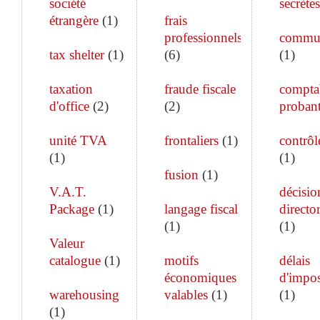
société
secrètes
étrangère
(
1
)
frais
professionnels
commun
tax shelter
(
1
)
(
6
)
(
1
)
taxation
fraude fiscale
comptab
d'office
(
2
)
(
2
)
proban
unité TVA
frontaliers
(
1
)
contrôle
(
1
)
(
1
)
fusion
(
1
)
V.A.T.
décisio
Package
(
1
)
langage fiscal
director
(
1
)
(
1
)
Valeur
catalogue
(
1
)
motifs
délais
économiques
d'impos
warehousing
valables
(
1
)
(
1
)
(
1
)