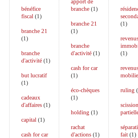
apport de
bénéfice
branche
(
1
)
résiden
fiscal
(
1
)
seconda
branche 21
(
1
)
branche 21
(
1
)
(
1
)
revenu
branche
immobi
branche
d'activité
(
1
)
(
1
)
d'activité
(
1
)
cash for car
revenu
but lucratif
(
1
)
mobilie
(
1
)
éco-chèques
ruling
(
cadeaux
(
1
)
d'affaires
(
1
)
scissio
holding
(
1
)
partiell
capital
(
1
)
rachat
séparat
cash for car
d'actions
(
1
)
fait
(
1
)