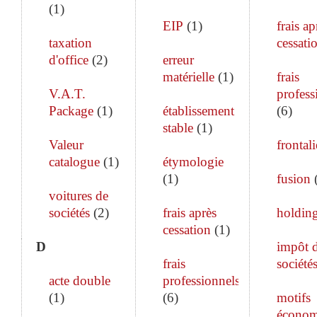
(
1
)
EIP
(
1
)
frais ap
taxation
cessati
d'office
(
2
)
erreur
matérielle
(
1
)
frais
V.A.T.
profess
Package
(
1
)
établissement
(
6
)
stable
(
1
)
Valeur
frontali
catalogue
(
1
)
étymologie
(
1
)
fusion
voitures de
sociétés
(
2
)
frais après
holdin
cessation
(
1
)
D
impôt 
frais
société
acte double
professionnels
(
1
)
(
6
)
motifs
économ