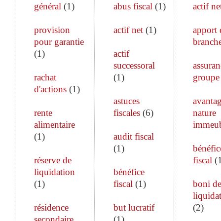
général
(
1
)
abus fiscal
(
1
)
actif ne
provision
actif net
(
1
)
apport 
pour garantie
branch
(
1
)
actif
successoral
assuran
rachat
(
1
)
groupe
d'actions
(
1
)
astuces
avanta
rente
fiscales
(
6
)
nature
alimentaire
immeub
(
1
)
audit fiscal
(
1
)
bénéfic
réserve de
fiscal
(
liquidation
bénéfice
(
1
)
fiscal
(
1
)
boni d
liquida
résidence
but lucratif
(
2
)
secondaire
(
1
)