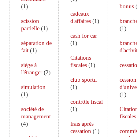
(
1
)
bonus
cadeaux
scission
d'affaires
(
1
)
branch
partielle
(
1
)
(
1
)
cash for car
séparation de
(
1
)
branch
fait
(
1
)
d'activi
Citations
siège à
fiscales
(
1
)
cessati
l'étranger
(
2
)
club sportif
cession
simulation
(
1
)
d'unive
(
1
)
(
1
)
contrôle fiscal
société de
(
1
)
Citatio
management
fiscales
(
4
)
frais après
cessation
(
1
)
commis