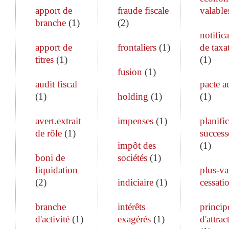
apport de
fraude fiscale
valable
branche
(
1
)
(
2
)
notific
apport de
frontaliers
(
1
)
de taxa
titres
(
1
)
(
1
)
fusion
(
1
)
audit fiscal
pacte a
(
1
)
holding
(
1
)
(
1
)
avert.extrait
impenses
(
1
)
planifi
de rôle
(
1
)
success
impôt des
(
1
)
boni de
sociétés
(
1
)
liquidation
plus-va
(
2
)
indiciaire
(
1
)
cessati
branche
intérêts
princip
d'activité
(
1
)
exagérés
(
1
)
d'attrac