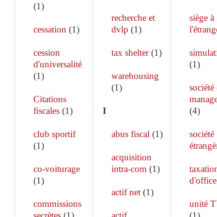
(
1
)
recherche et
siège à
cessation
(
1
)
dvlp
(
1
)
l'étrang
cession
tax shelter
(
1
)
simulat
d'universalité
(
1
)
(
1
)
warehousing
(
1
)
société
Citations
manag
fiscales
(
1
)
I
(
4
)
club sportif
abus fiscal
(
1
)
société
(
1
)
étrangè
acquisition
co-voiturage
intra-com
(
1
)
taxatio
(
1
)
d'office
actif net
(
1
)
commissions
unité 
secrètes
(
1
)
actif
(
1
)