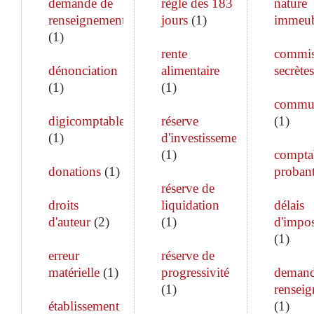
demande de
règle des 183
nature
renseignements
jours
(
1
)
immeub
(
1
)
rente
commis
dénonciation
alimentaire
secrètes
(
1
)
(
1
)
commun
digicomptable
réserve
(
1
)
(
1
)
d'investissement
(
1
)
comptab
donations
(
1
)
proban
réserve de
droits
liquidation
délais
d'auteur
(
2
)
(
1
)
d'impos
(
1
)
erreur
réserve de
matérielle
(
1
)
progressivité
demand
(
1
)
rensei
établissement
(
1
)