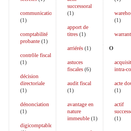
successoral
communication
(
1
)
wareho
(
1
)
(
1
)
apport de
comptabilité
titres
(
1
)
warrant
probante
(
1
)
arriérés
(
1
)
O
contrôle fiscal
(
1
)
astuces
acquisi
fiscales
(
6
)
intra-c
décision
directoriale
audit fiscal
acte do
(
1
)
(
1
)
(
1
)
dénonciation
avantage en
actif
(
1
)
nature
success
immeuble
(
1
)
(
1
)
digicomptable