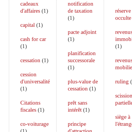
cadeaux
notification
d'affaires
(
1
)
de taxation
réserve
(
1
)
occulte
capital
(
1
)
pacte adjoint
revenu
cash for car
(
1
)
immobi
(
1
)
(
1
)
planification
cessation
(
1
)
successorale
revenu
(
1
)
mobilie
cession
d'universalité
plus-value de
ruling
(
(
1
)
cessation
(
1
)
scissio
Citations
prêt sans
partiell
fiscales
(
1
)
intérêt
(
1
)
siège à
co-voiturage
principe
l'étrang
(
1
)
d'attraction