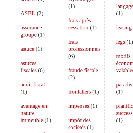
(
1
)
langage
ASBL
(
2
)
(
1
)
frais après
assurance
cessation
(
1
)
leasing
groupe
(
1
)
frais
legs
(
1
)
astuce
(
1
)
professionnels
(
6
)
motifs
astuces
économ
fiscales
(
6
)
fraude fiscale
valable
(
2
)
audit fiscal
paradis 
(
1
)
frontaliers
(
1
)
(
1
)
avantage en
impenses
(
1
)
planifi
nature
success
immeuble
(
1
)
impôt des
(
1
)
sociétés
(
1
)