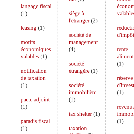
langage fiscal
économ
(
1
)
siège à
valable
l'étranger
(
2
)
leasing
(
1
)
réducti
société de
d'impô
motifs
management
économiques
(
4
)
rente
valables
(
1
)
aliment
société
(
1
)
notification
étrangère
(
1
)
de taxation
réserve
(
1
)
société
d'inves
immobilière
(
1
)
pacte adjoint
(
1
)
(
1
)
revenu
tax shelter
(
1
)
immobi
paradis fiscal
(
1
)
(
1
)
taxation