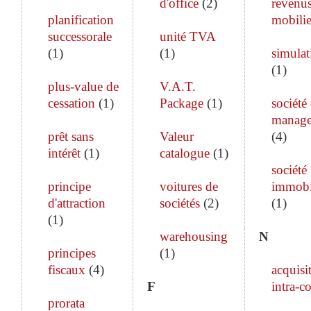
d'office
(
2
)
revenu
planification
mobilie
successorale
unité TVA
(
1
)
(
1
)
simulat
(
1
)
plus-value de
V.A.T.
cessation
(
1
)
Package
(
1
)
société
manag
prêt sans
Valeur
(
4
)
intérêt
(
1
)
catalogue
(
1
)
société
principe
voitures de
immobi
d'attraction
sociétés
(
2
)
(
1
)
(
1
)
warehousing
N
principes
(
1
)
fiscaux
(
4
)
acquisi
F
intra-c
prorata