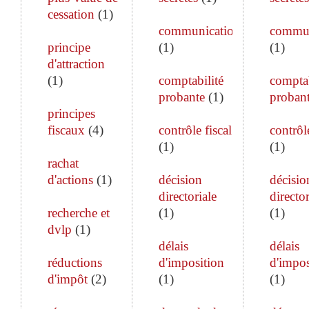
cessation
(
1
)
communication
commun
principe
(
1
)
(
1
)
d'attraction
(
1
)
comptabilité
comptab
probante
(
1
)
proban
principes
fiscaux
(
4
)
contrôle fiscal
contrôle
(
1
)
(
1
)
rachat
d'actions
(
1
)
décision
décisio
directoriale
director
recherche et
(
1
)
(
1
)
dvlp
(
1
)
délais
délais
réductions
d'imposition
d'impos
d'impôt
(
2
)
(
1
)
(
1
)