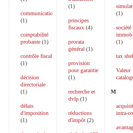
(
1
)
simulat
communication
(
1
)
(
1
)
principes
fiscaux
(
4
)
société
comptabilité
immobi
probante
(
1
)
prorata
(
1
)
général
(
1
)
contrôle fiscal
tax shel
(
1
)
provision
pour garantie
Valeur
décision
(
1
)
catalog
directoriale
(
1
)
recherche et
M
dvlp
(
1
)
délais
acquisi
d'imposition
réductions
intra-c
(
1
)
d'impôt
(
2
)
avanta