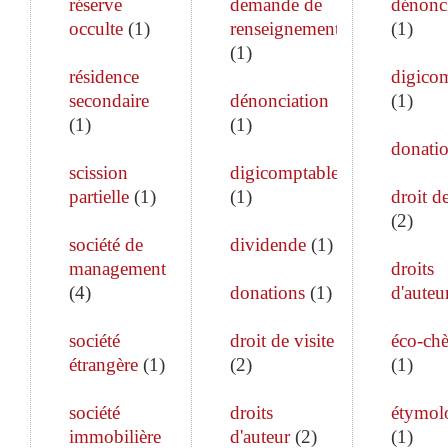
réserve
demande de
dénonc
occulte
(
1
)
renseignements
(
1
)
(
1
)
résidence
digico
secondaire
dénonciation
(
1
)
(
1
)
(
1
)
donati
scission
digicomptable
partielle
(
1
)
(
1
)
droit de
(
2
)
société de
dividende
(
1
)
management
droits
(
4
)
donations
(
1
)
d'auteu
société
droit de visite
éco-ch
étrangère
(
1
)
(
2
)
(
1
)
société
droits
étymol
immobilière
d'auteur
(
2
)
(
1
)