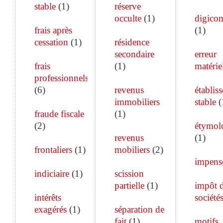
stable
(
1
)
réserve
occulte
(
1
)
digico
frais après
(
1
)
cessation
(
1
)
résidence
secondaire
erreur
frais
(
1
)
matérie
professionnels
(
6
)
revenus
établis
immobiliers
stable
(
fraude fiscale
(
1
)
(
2
)
étymol
revenus
(
1
)
frontaliers
(
1
)
mobiliers
(
2
)
impens
indiciaire
(
1
)
scission
partielle
(
1
)
impôt 
intérêts
société
exagérés
(
1
)
séparation de
fait
(
1
)
motifs