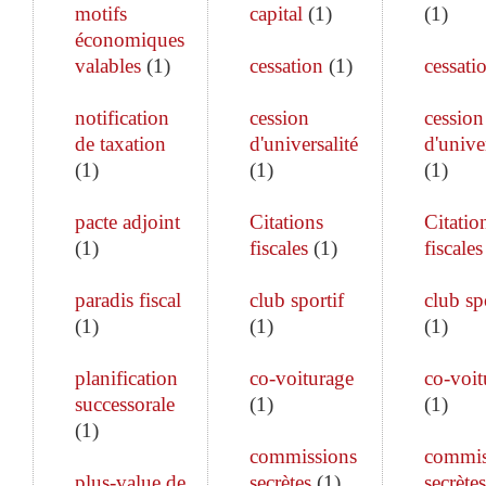
motifs
capital
(
1
)
(
1
)
économiques
valables
(
1
)
cessation
(
1
)
cessati
notification
cession
cession
de taxation
d'universalité
d'unive
(
1
)
(
1
)
(
1
)
pacte adjoint
Citations
Citatio
(
1
)
fiscales
(
1
)
fiscales
paradis fiscal
club sportif
club sp
(
1
)
(
1
)
(
1
)
planification
co-voiturage
co-voit
successorale
(
1
)
(
1
)
(
1
)
commissions
commis
plus-value de
secrètes
(
1
)
secrètes