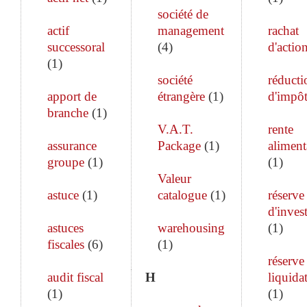
société de
actif
management
rachat
successoral
(
4
)
d'actio
(
1
)
société
réducti
apport de
étrangère
(
1
)
d'impô
branche
(
1
)
V.A.T.
rente
assurance
Package
(
1
)
aliment
groupe
(
1
)
(
1
)
Valeur
astuce
(
1
)
catalogue
(
1
)
réserve
d'inves
astuces
warehousing
(
1
)
fiscales
(
6
)
(
1
)
réserve
audit fiscal
H
liquida
(
1
)
(
1
)