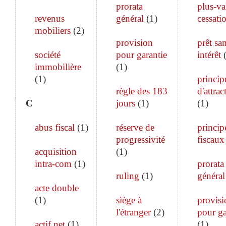
prorata
plus-va
revenus
général
(
1
)
cessati
mobiliers
(
2
)
provision
prêt sa
société
pour garantie
intérêt
immobilière
(
1
)
(
1
)
princip
règle des 183
d'attrac
C
jours
(
1
)
(
1
)
abus fiscal
(
1
)
réserve de
princip
progressivité
fiscaux
acquisition
(
1
)
intra-com
(
1
)
prorata
ruling
(
1
)
général
acte double
(
1
)
siège à
provisi
l'étranger
(
2
)
pour ga
actif net
(
1
)
(
1
)