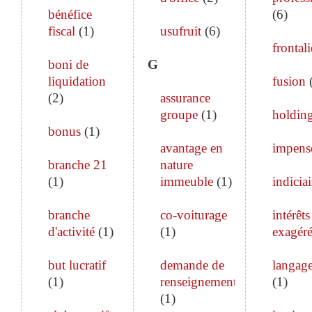
bénéfice
(
6
)
fiscal
(
1
)
usufruit
(
6
)
frontali
boni de
G
liquidation
fusion
(
2
)
assurance
groupe
(
1
)
holdin
bonus
(
1
)
avantage en
impens
branche 21
nature
(
1
)
immeuble
(
1
)
indiciai
branche
co-voiturage
intérêts
d'activité
(
1
)
(
1
)
exagéré
but lucratif
demande de
langage
(
1
)
renseignements
(
1
)
(
1
)