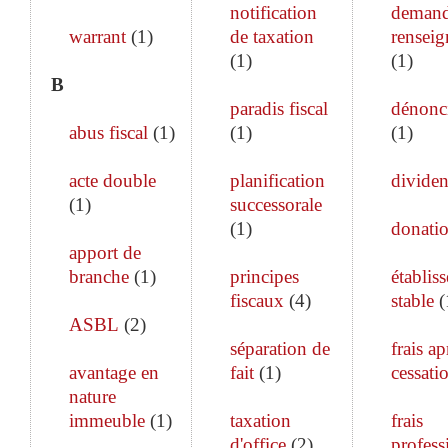
notification
demand
warrant
(
1
)
de taxation
rensei
(
1
)
(
1
)
B
paradis fiscal
dénonc
abus fiscal
(
1
)
(
1
)
(
1
)
acte double
planification
divide
(
1
)
successorale
(
1
)
donati
apport de
branche
(
1
)
principes
établis
fiscaux
(
4
)
stable
(
ASBL
(
2
)
séparation de
frais ap
avantage en
fait
(
1
)
cessati
nature
immeuble
(
1
)
taxation
frais
d'office
(
2
)
profess