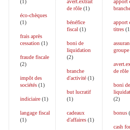
(
1
)
avert.extrait
apport 
de rôle
(
1
)
branch
éco-chèques
(
1
)
bénéfice
apport 
fiscal
(
1
)
titres
(
1
frais après
cessation
(
1
)
boni de
assuran
liquidation
groupe
fraude fiscale
(
2
)
(
2
)
avert.ex
branche
de rôle
impôt des
d'activité
(
1
)
sociétés
(
1
)
boni d
but lucratif
liquida
indiciaire
(
1
)
(
1
)
(
2
)
langage fiscal
cadeaux
bonus
(
1
)
d'affaires
(
1
)
cash fo