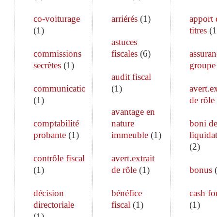
co-voiturage
arriérés
(
1
)
apport 
(
1
)
titres
(
1
astuces
commissions
fiscales
(
6
)
assuran
secrètes
(
1
)
groupe
audit fiscal
communication
(
1
)
avert.ex
(
1
)
de rôle
avantage en
comptabilité
nature
boni d
probante
(
1
)
immeuble
(
1
)
liquida
(
2
)
contrôle fiscal
avert.extrait
(
1
)
de rôle
(
1
)
bonus
décision
bénéfice
cash fo
directoriale
fiscal
(
1
)
(
1
)
(
1
)