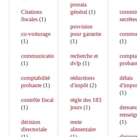
prorata
Citations
général
(
1
)
commis
fiscales
(
1
)
secrètes
provision
co-voiturage
pour garantie
commun
(
1
)
(
1
)
(
1
)
communication
recherche et
comptab
(
1
)
dvlp
(
1
)
proban
comptabilité
réductions
délais
probante
(
1
)
d'impôt
(
2
)
d'impos
(
1
)
contrôle fiscal
règle des 183
(
1
)
jours
(
1
)
demand
rensei
décision
rente
(
1
)
directoriale
alimentaire
(
1
)
(
1
)
digico