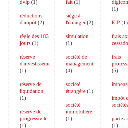
dvlp
(
1
)
fait
(
1
)
digico
(
1
)
réductions
siège à
d'impôt
(
2
)
l'étranger
(
2
)
EIP
(
1
)
règle des 183
simulation
frais ap
jours
(
1
)
(
1
)
cessati
réserve
société de
frais
d'investissement
management
profess
(
1
)
(
4
)
(
6
)
réserve de
société
impens
liquidation
étrangère
(
1
)
(
1
)
impôt 
société
société
réserve de
immobilière
progressivité
(
1
)
pacte a
(
1
)
(
1
)