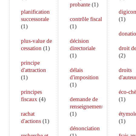
probante
(
1
)
planification
digico
successorale
contrôle fiscal
(
1
)
(
1
)
(
1
)
donati
plus-value de
décision
cessation
(
1
)
directoriale
droit de
(
1
)
(
2
)
principe
d'attraction
délais
droits
(
1
)
d'imposition
d'auteu
(
1
)
principes
éco-ch
fiscaux
(
4
)
demande de
(
1
)
renseignements
rachat
(
1
)
étymol
d'actions
(
1
)
(
1
)
dénonciation
recherche et
(
1
)
frais ap