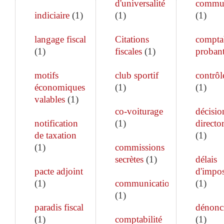
d'universalité
commun
indiciaire
(
1
)
(
1
)
(
1
)
langage fiscal
Citations
comptab
(
1
)
fiscales
(
1
)
proban
motifs
club sportif
contrôle
économiques
(
1
)
(
1
)
valables
(
1
)
co-voiturage
décisio
notification
(
1
)
director
de taxation
(
1
)
(
1
)
commissions
secrètes
(
1
)
délais
pacte adjoint
d'impos
(
1
)
communication
(
1
)
(
1
)
paradis fiscal
dénonc
(
1
)
comptabilité
(
1
)