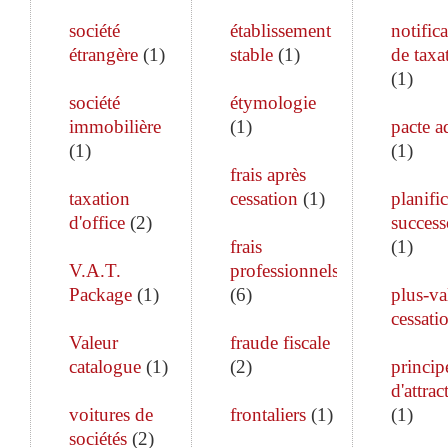
société
établissement
notific
étrangère
(
1
)
stable
(
1
)
de taxa
(
1
)
société
étymologie
immobilière
(
1
)
pacte a
(
1
)
(
1
)
frais après
taxation
cessation
(
1
)
planifi
d'office
(
2
)
success
frais
(
1
)
V.A.T.
professionnels
Package
(
1
)
(
6
)
plus-va
cessati
Valeur
fraude fiscale
catalogue
(
1
)
(
2
)
princip
d'attrac
voitures de
frontaliers
(
1
)
(
1
)
sociétés
(
2
)