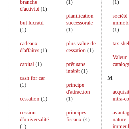
branche
(
1
)
(
1
)
d'activité
(
1
)
planification
société
but lucratif
successorale
immobi
(
1
)
(
1
)
(
1
)
cadeaux
plus-value de
tax shel
d'affaires
(
1
)
cessation
(
1
)
Valeur
capital
(
1
)
prêt sans
catalog
intérêt
(
1
)
cash for car
M
(
1
)
principe
d'attraction
acquisi
cessation
(
1
)
(
1
)
intra-c
cession
principes
avanta
d'universalité
fiscaux
(
4
)
nature
(
1
)
immeub