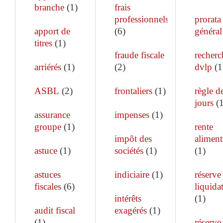
branche
(
1
)
frais
professionnels
prorata
apport de
(
6
)
général
titres
(
1
)
fraude fiscale
recherc
arriérés
(
1
)
(
2
)
dvlp
(
1
ASBL
(
2
)
frontaliers
(
1
)
règle d
jours
(
assurance
impenses
(
1
)
groupe
(
1
)
rente
impôt des
aliment
astuce
(
1
)
sociétés
(
1
)
(
1
)
astuces
indiciaire
(
1
)
réserve
fiscales
(
6
)
liquida
intérêts
(
1
)
audit fiscal
exagérés
(
1
)
(
1
)
réserve