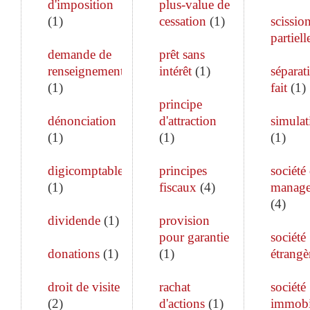
d'imposition
plus-value de
(
1
)
cessation
(
1
)
scissio
partiell
demande de
prêt sans
renseignements
intérêt
(
1
)
séparat
(
1
)
fait
(
1
)
principe
dénonciation
d'attraction
simulat
(
1
)
(
1
)
(
1
)
digicomptable
principes
société
(
1
)
fiscaux
(
4
)
manag
(
4
)
dividende
(
1
)
provision
pour garantie
société
donations
(
1
)
(
1
)
étrangè
droit de visite
rachat
société
(
2
)
d'actions
(
1
)
immobi