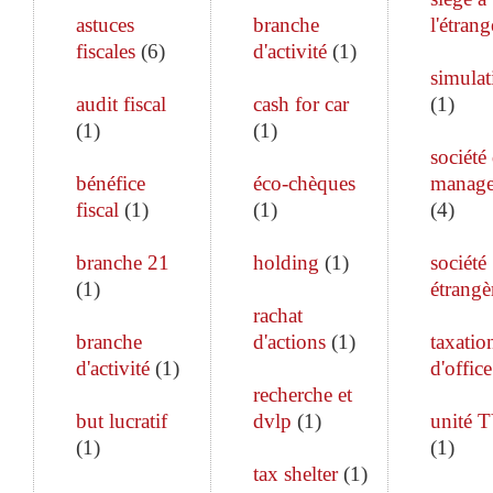
astuces
branche
l'étrang
fiscales
(
6
)
d'activité
(
1
)
simulat
audit fiscal
cash for car
(
1
)
(
1
)
(
1
)
société
bénéfice
éco-chèques
manag
fiscal
(
1
)
(
1
)
(
4
)
branche 21
holding
(
1
)
société
(
1
)
étrangè
rachat
branche
d'actions
(
1
)
taxatio
d'activité
(
1
)
d'office
recherche et
but lucratif
dvlp
(
1
)
unité 
(
1
)
(
1
)
tax shelter
(
1
)