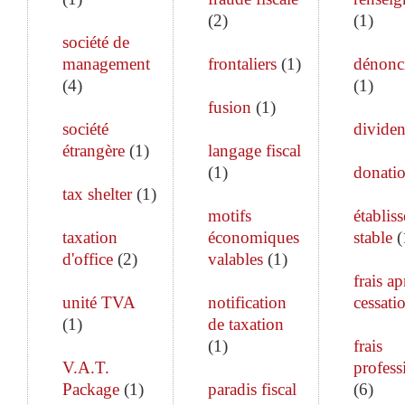
(
2
)
(
1
)
société de
management
frontaliers
(
1
)
dénonc
(
4
)
(
1
)
fusion
(
1
)
société
divide
étrangère
(
1
)
langage fiscal
(
1
)
donati
tax shelter
(
1
)
motifs
établis
taxation
économiques
stable
(
d'office
(
2
)
valables
(
1
)
frais ap
unité TVA
notification
cessati
(
1
)
de taxation
(
1
)
frais
V.A.T.
profess
Package
(
1
)
paradis fiscal
(
6
)