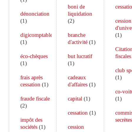
boni de
cessati
dénonciation
liquidation
(
1
)
(
2
)
cession
d'unive
digicomptable
branche
(
1
)
(
1
)
d'activité
(
1
)
Citatio
éco-chèques
but lucratif
fiscales
(
1
)
(
1
)
club sp
frais après
cadeaux
(
1
)
cessation
(
1
)
d'affaires
(
1
)
co-voit
fraude fiscale
capital
(
1
)
(
1
)
(
2
)
cessation
(
1
)
commis
impôt des
secrètes
sociétés
(
1
)
cession