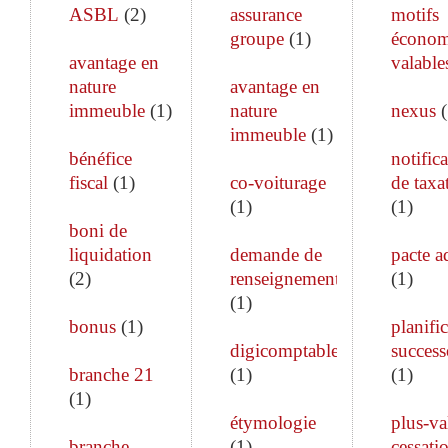
ASBL
(
2
)
assurance
motifs
groupe
(
1
)
économ
avantage en
valable
nature
avantage en
immeuble
(
1
)
nature
nexus
(
immeuble
(
1
)
bénéfice
notific
fiscal
(
1
)
co-voiturage
de taxa
(
1
)
(
1
)
boni de
liquidation
demande de
pacte a
(
2
)
renseignements
(
1
)
(
1
)
bonus
(
1
)
planifi
digicomptable
success
branche 21
(
1
)
(
1
)
(
1
)
étymologie
plus-va
branche
(
1
)
cessati