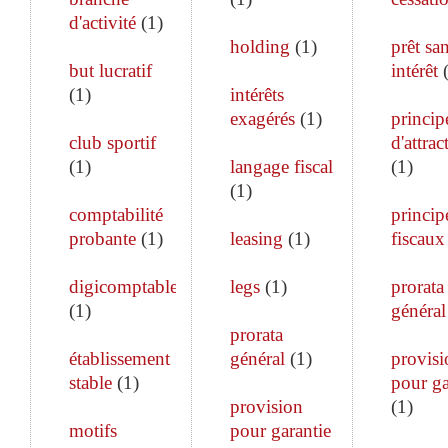
d'activité
(
1
)
holding
(
1
)
prêt sa
but lucratif
intérêt
(
1
)
intérêts
exagérés
(
1
)
princip
club sportif
d'attrac
(
1
)
langage fiscal
(
1
)
(
1
)
comptabilité
princip
probante
(
1
)
leasing
(
1
)
fiscaux
digicomptable
legs
(
1
)
prorata
(
1
)
général
prorata
établissement
général
(
1
)
provisi
stable
(
1
)
pour ga
provision
(
1
)
motifs
pour garantie