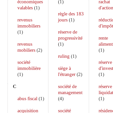
économiques
(
1
)
rachat
valables
(
1
)
d'actio
règle des 183
revenus
jours
(
1
)
réducti
immobiliers
d'impô
(
1
)
réserve de
progressivité
rente
revenus
(
1
)
aliment
mobiliers
(
2
)
(
1
)
ruling
(
1
)
société
réserve
immobilière
siège à
d'inves
(
1
)
l'étranger
(
2
)
(
1
)
C
société de
réserve
management
liquida
abus fiscal
(
1
)
(
4
)
(
1
)
acquisition
société
résiden