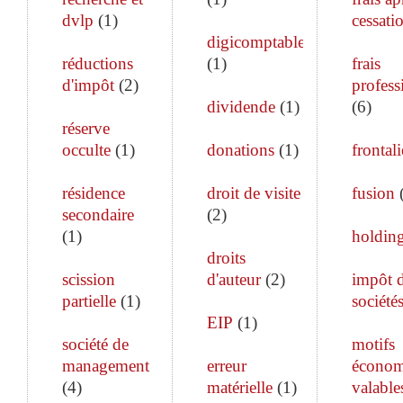
dvlp
(
1
)
cessati
digicomptable
réductions
(
1
)
frais
d'impôt
(
2
)
profess
dividende
(
1
)
(
6
)
réserve
occulte
(
1
)
donations
(
1
)
frontali
résidence
droit de visite
fusion
secondaire
(
2
)
(
1
)
holdin
droits
scission
d'auteur
(
2
)
impôt 
partielle
(
1
)
société
EIP
(
1
)
société de
motifs
management
erreur
économ
(
4
)
matérielle
(
1
)
valable