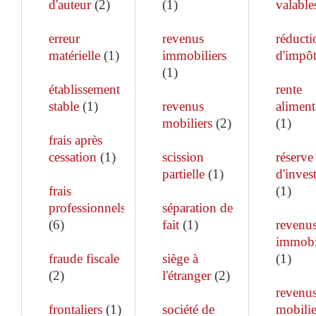
d'auteur
(
2
)
(
1
)
valable
erreur
revenus
réducti
matérielle
(
1
)
immobiliers
d'impô
(
1
)
établissement
rente
stable
(
1
)
revenus
aliment
mobiliers
(
2
)
(
1
)
frais après
cessation
(
1
)
scission
réserve
partielle
(
1
)
d'inves
frais
(
1
)
professionnels
séparation de
(
6
)
fait
(
1
)
revenu
immobi
fraude fiscale
siège à
(
1
)
(
2
)
l'étranger
(
2
)
revenu
frontaliers
(
1
)
société de
mobilie