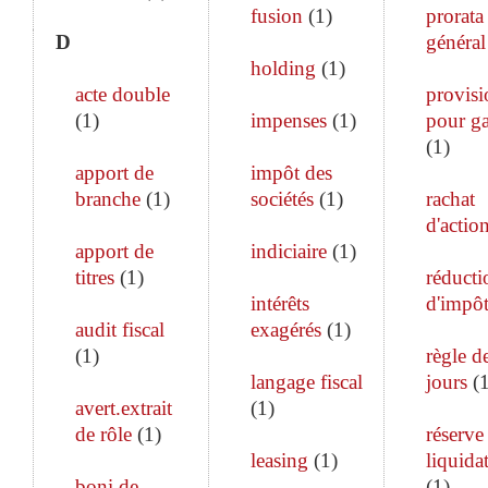
fusion
(
1
)
prorata
D
général
holding
(
1
)
acte double
provisi
(
1
)
impenses
(
1
)
pour ga
(
1
)
apport de
impôt des
branche
(
1
)
sociétés
(
1
)
rachat
d'actio
apport de
indiciaire
(
1
)
titres
(
1
)
réducti
intérêts
d'impô
audit fiscal
exagérés
(
1
)
(
1
)
règle d
langage fiscal
jours
(
avert.extrait
(
1
)
de rôle
(
1
)
réserve
leasing
(
1
)
liquida
boni de
(
1
)