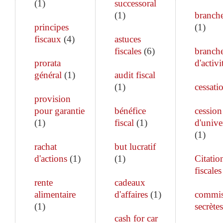
(
1
)
successoral
(
1
)
branch
principes
(
1
)
fiscaux
(
4
)
astuces
fiscales
(
6
)
branch
prorata
d'activi
général
(
1
)
audit fiscal
(
1
)
cessati
provision
pour garantie
bénéfice
cession
(
1
)
fiscal
(
1
)
d'unive
(
1
)
rachat
but lucratif
d'actions
(
1
)
(
1
)
Citatio
fiscales
rente
cadeaux
alimentaire
d'affaires
(
1
)
commis
(
1
)
secrètes
cash for car