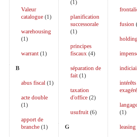
(
1
)
Valeur
frontali
catalogue
(
1
)
planification
successorale
fusion
warehousing
(
1
)
(
1
)
holdin
principes
warrant
(
1
)
fiscaux
(
4
)
impens
B
séparation de
indiciai
fait
(
1
)
abus fiscal
(
1
)
intérêts
taxation
exagéré
acte double
d'office
(
2
)
(
1
)
langage
usufruit
(
6
)
(
1
)
apport de
branche
(
1
)
G
leasing