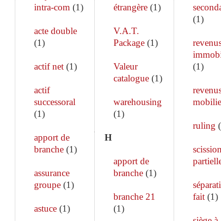
intra-com
(
1
)
étrangère
(
1
)
seconda
(
1
)
acte double
V.A.T.
(
1
)
Package
(
1
)
revenu
immobi
actif net
(
1
)
Valeur
(
1
)
catalogue
(
1
)
actif
revenu
successoral
warehousing
mobilie
(
1
)
(
1
)
ruling
(
apport de
H
branche
(
1
)
scissio
apport de
partiell
assurance
branche
(
1
)
groupe
(
1
)
séparat
branche 21
fait
(
1
)
astuce
(
1
)
(
1
)
siège à