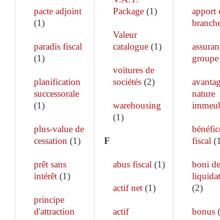
pacte adjoint
Package
(
1
)
apport 
(
1
)
branch
Valeur
paradis fiscal
catalogue
(
1
)
assuran
(
1
)
groupe
voitures de
planification
sociétés
(
2
)
avanta
successorale
nature
(
1
)
warehousing
immeub
(
1
)
plus-value de
bénéfic
cessation
(
1
)
F
fiscal
(
prêt sans
abus fiscal
(
1
)
boni d
intérêt
(
1
)
liquida
actif net
(
1
)
(
2
)
principe
d'attraction
actif
bonus