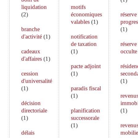
liquidation
motifs
(
2
)
économiques
réserve
valables
(
1
)
progres
branche
(
1
)
d'activité
(
1
)
notification
de taxation
réserve
cadeaux
(
1
)
occulte
d'affaires
(
1
)
pacte adjoint
résiden
cession
(
1
)
seconda
d'universalité
(
1
)
(
1
)
paradis fiscal
(
1
)
revenu
décision
immobi
directoriale
planification
(
1
)
(
1
)
successorale
(
1
)
revenu
délais
mobilie