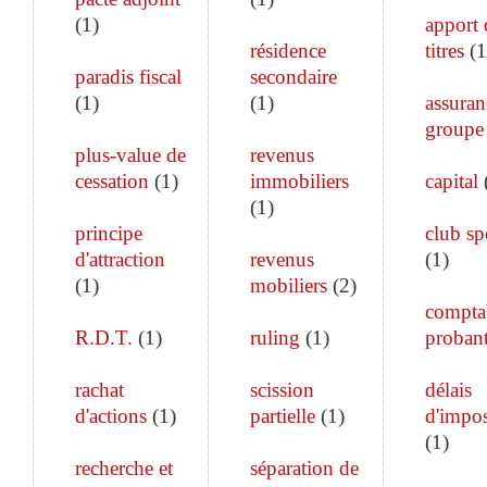
(
1
)
apport 
résidence
titres
(
1
paradis fiscal
secondaire
(
1
)
(
1
)
assuran
groupe
plus-value de
revenus
cessation
(
1
)
immobiliers
capital
(
1
)
principe
club sp
d'attraction
revenus
(
1
)
(
1
)
mobiliers
(
2
)
comptab
R.D.T.
(
1
)
ruling
(
1
)
proban
rachat
scission
délais
d'actions
(
1
)
partielle
(
1
)
d'impos
(
1
)
recherche et
séparation de