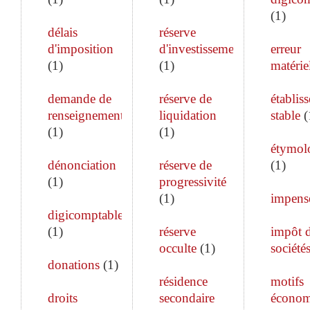
(
1
)
délais
réserve
d'imposition
d'investissement
erreur
(
1
)
(
1
)
matérie
demande de
réserve de
établis
renseignements
liquidation
stable
(
(
1
)
(
1
)
étymol
dénonciation
réserve de
(
1
)
(
1
)
progressivité
(
1
)
impens
digicomptable
(
1
)
réserve
impôt 
occulte
(
1
)
société
donations
(
1
)
résidence
motifs
droits
secondaire
économ