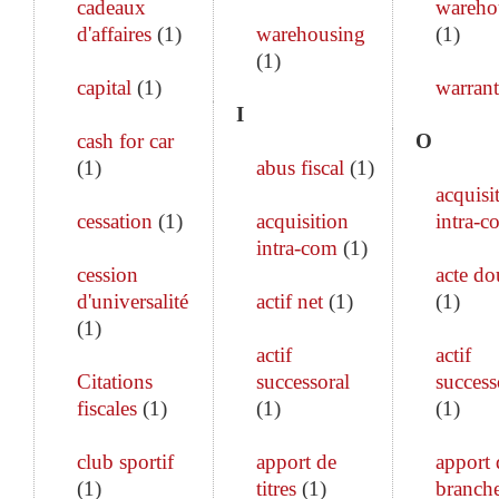
cadeaux
wareho
d'affaires
(
1
)
warehousing
(
1
)
(
1
)
capital
(
1
)
warrant
I
cash for car
O
(
1
)
abus fiscal
(
1
)
acquisi
cessation
(
1
)
acquisition
intra-c
intra-com
(
1
)
cession
acte do
d'universalité
actif net
(
1
)
(
1
)
(
1
)
actif
actif
Citations
successoral
success
fiscales
(
1
)
(
1
)
(
1
)
club sportif
apport de
apport 
(
1
)
titres
(
1
)
branch