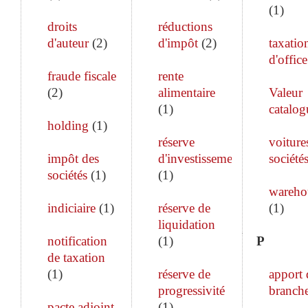
(
1
)
droits
réductions
d'auteur
(
2
)
d'impôt
(
2
)
taxatio
d'office
fraude fiscale
rente
(
2
)
alimentaire
Valeur
(
1
)
catalog
holding
(
1
)
réserve
voiture
impôt des
d'investissement
société
sociétés
(
1
)
(
1
)
wareho
indiciaire
(
1
)
réserve de
(
1
)
liquidation
notification
(
1
)
P
de taxation
(
1
)
réserve de
apport 
progressivité
branch
pacte adjoint
(
1
)