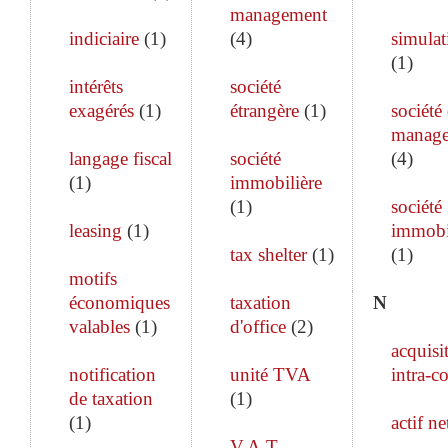
management
indiciaire
(
1
)
(
4
)
simulat
(
1
)
intérêts
société
exagérés
(
1
)
étrangère
(
1
)
société
manag
langage fiscal
société
(
4
)
(
1
)
immobilière
(
1
)
société
leasing
(
1
)
immobi
tax shelter
(
1
)
(
1
)
motifs
économiques
taxation
N
valables
(
1
)
d'office
(
2
)
acquisi
notification
unité TVA
intra-c
de taxation
(
1
)
(
1
)
actif ne
V.A.T.