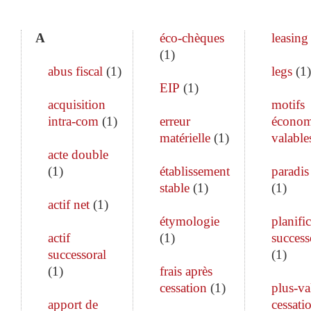
A
éco-chèques
leasing
(
1
)
abus fiscal
(
1
)
legs
(
1
)
EIP
(
1
)
acquisition
motifs
intra-com
(
1
)
erreur
économ
matérielle
(
1
)
valable
acte double
(
1
)
établissement
paradis 
stable
(
1
)
(
1
)
actif net
(
1
)
étymologie
planifi
actif
(
1
)
success
successoral
(
1
)
(
1
)
frais après
cessation
(
1
)
plus-va
apport de
cessati