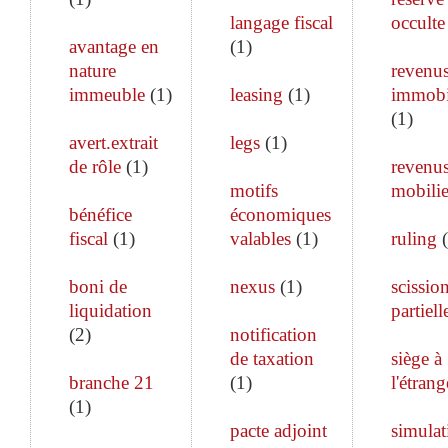
langage fiscal
occulte
avantage en
(
1
)
nature
revenu
immeuble
(
1
)
leasing
(
1
)
immobi
(
1
)
avert.extrait
legs
(
1
)
de rôle
(
1
)
revenu
motifs
mobilie
bénéfice
économiques
fiscal
(
1
)
valables
(
1
)
ruling
(
boni de
nexus
(
1
)
scissio
liquidation
partiell
(
2
)
notification
de taxation
siège à
branche 21
(
1
)
l'étrang
(
1
)
pacte adjoint
simulat