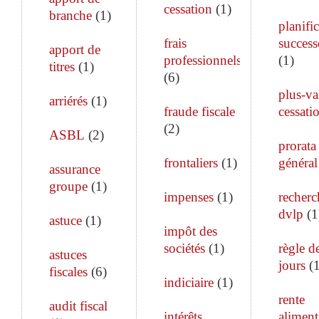
cessation
(
1
)
branche
(
1
)
planifi
frais
success
apport de
professionnels
(
1
)
titres
(
1
)
(
6
)
plus-va
arriérés
(
1
)
fraude fiscale
cessati
(
2
)
ASBL
(
2
)
prorata
frontaliers
(
1
)
général
assurance
groupe
(
1
)
impenses
(
1
)
recherc
dvlp
(
1
astuce
(
1
)
impôt des
sociétés
(
1
)
règle d
astuces
jours
(
fiscales
(
6
)
indiciaire
(
1
)
rente
audit fiscal
intérêts
aliment