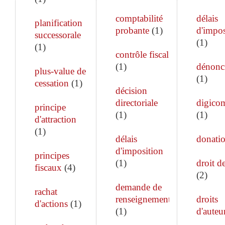
comptabilité
délais
planification
probante
(
1
)
d'impos
successorale
(
1
)
(
1
)
contrôle fiscal
(
1
)
dénonc
plus-value de
(
1
)
cessation
(
1
)
décision
directoriale
digico
principe
(
1
)
(
1
)
d'attraction
(
1
)
délais
donati
d'imposition
principes
(
1
)
droit de
fiscaux
(
4
)
(
2
)
demande de
rachat
renseignements
droits
d'actions
(
1
)
(
1
)
d'auteu