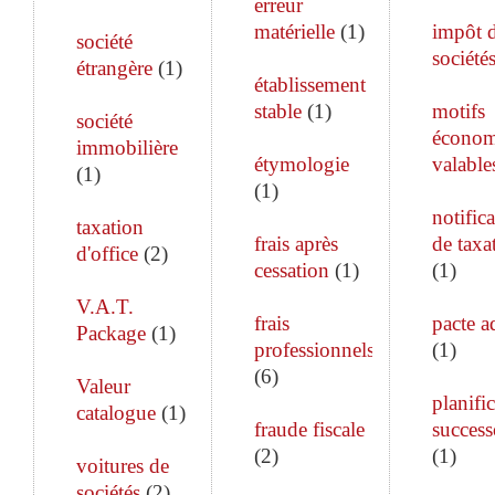
erreur
matérielle
(
1
)
impôt 
société
société
étrangère
(
1
)
établissement
stable
(
1
)
motifs
société
économ
immobilière
étymologie
valable
(
1
)
(
1
)
notific
taxation
frais après
de taxa
d'office
(
2
)
cessation
(
1
)
(
1
)
V.A.T.
frais
pacte a
Package
(
1
)
professionnels
(
1
)
(
6
)
Valeur
planifi
catalogue
(
1
)
fraude fiscale
success
(
2
)
(
1
)
voitures de
sociétés
(
2
)