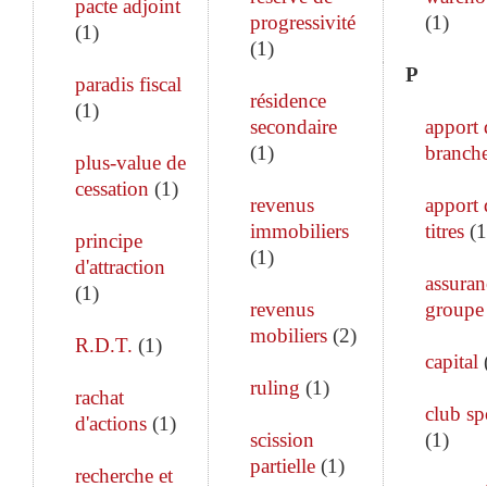
pacte adjoint
progressivité
(
1
)
(
1
)
(
1
)
P
paradis fiscal
résidence
(
1
)
secondaire
apport 
(
1
)
branch
plus-value de
cessation
(
1
)
revenus
apport 
immobiliers
titres
(
1
principe
(
1
)
d'attraction
assuran
(
1
)
revenus
groupe
mobiliers
(
2
)
R.D.T.
(
1
)
capital
ruling
(
1
)
rachat
club sp
d'actions
(
1
)
scission
(
1
)
partielle
(
1
)
recherche et