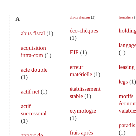
droits d'auteur
(
2
)
frontaliers
(
A
éco-chèques
holdin
abus fiscal
(
1
)
(
1
)
langage
acquisition
EIP
(
1
)
(
1
)
intra-com
(
1
)
erreur
leasing
acte double
matérielle
(
1
)
(
1
)
legs
(
1
)
établissement
actif net
(
1
)
stable
(
1
)
motifs
économ
actif
étymologie
valable
successoral
(
1
)
(
1
)
paradis 
frais après
(
1
)
apport de