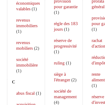
provision
prorata
économiques
pour garantie
général
valables
(
1
)
(
1
)
provisi
revenus
règle des 183
pour ga
immobiliers
jours
(
1
)
(
1
)
(
1
)
réserve de
rachat
revenus
progressivité
d'actio
mobiliers
(
2
)
(
1
)
réducti
société
ruling
(
1
)
d'impô
immobilière
(
1
)
siège à
rente
l'étranger
(
2
)
aliment
C
(
1
)
société de
abus fiscal
(
1
)
management
réserve
(
4
)
d'inves
acquisition