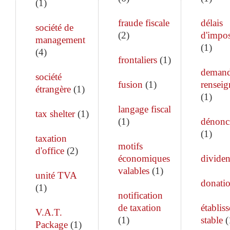
(
1
)
fraude fiscale
délais
société de
(
2
)
d'impos
management
(
1
)
(
4
)
frontaliers
(
1
)
demand
société
fusion
(
1
)
rensei
étrangère
(
1
)
(
1
)
langage fiscal
tax shelter
(
1
)
(
1
)
dénonc
(
1
)
taxation
motifs
d'office
(
2
)
économiques
divide
valables
(
1
)
unité TVA
donati
(
1
)
notification
de taxation
établis
V.A.T.
(
1
)
stable
(
Package
(
1
)