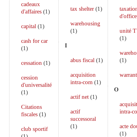
cadeaux
tax shelter
(
1
)
taxatio
d'affaires
(
1
)
d'office
warehousing
capital
(
1
)
(
1
)
unité 
(
1
)
cash for car
I
(
1
)
wareho
abus fiscal
(
1
)
(
1
)
cessation
(
1
)
acquisition
warrant
cession
intra-com
(
1
)
d'universalité
O
(
1
)
actif net
(
1
)
acquisi
Citations
actif
intra-c
fiscales
(
1
)
successoral
(
1
)
acte do
club sportif
(
1
)
(
1
)