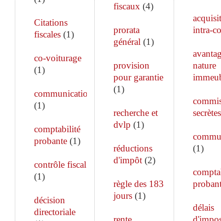
fiscaux
(
4
)
acquisi
Citations
prorata
intra-c
fiscales
(
1
)
général
(
1
)
avanta
co-voiturage
provision
nature
(
1
)
pour garantie
immeub
(
1
)
communication
commis
(
1
)
recherche et
secrètes
dvlp
(
1
)
comptabilité
commun
probante
(
1
)
réductions
(
1
)
d'impôt
(
2
)
contrôle fiscal
comptab
(
1
)
règle des 183
proban
jours
(
1
)
décision
délais
directoriale
rente
d'impos