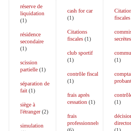
réserve de
cash for car
Citatio
liquidation
(
1
)
fiscales
(
1
)
Citations
commis
résidence
fiscales
(
1
)
secrètes
secondaire
(
1
)
club sportif
commun
(
1
)
(
1
)
scission
partielle
(
1
)
contrôle fiscal
comptab
(
1
)
proban
séparation de
fait
(
1
)
frais après
contrôle
cessation
(
1
)
(
1
)
siège à
l'étranger
(
2
)
frais
décisio
professionnels
director
simulation
(
6
)
(
1
)