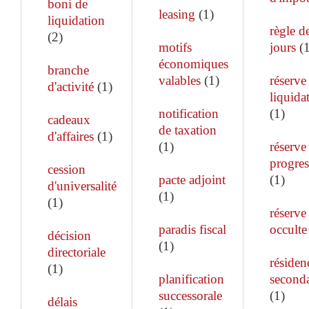
boni de
leasing
(
1
)
liquidation
règle d
(
2
)
motifs
jours
(
économiques
branche
valables
(
1
)
réserve
d'activité
(
1
)
liquida
notification
(
1
)
cadeaux
de taxation
d'affaires
(
1
)
(
1
)
réserve
progres
cession
pacte adjoint
(
1
)
d'universalité
(
1
)
(
1
)
réserve
paradis fiscal
occulte
décision
(
1
)
directoriale
résiden
(
1
)
planification
seconda
successorale
(
1
)
délais