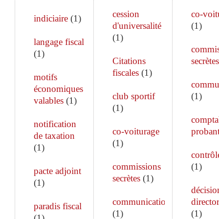
cession
co-voit
indiciaire
(
1
)
d'universalité
(
1
)
(
1
)
langage fiscal
commis
(
1
)
Citations
secrètes
fiscales
(
1
)
motifs
commun
économiques
club sportif
(
1
)
valables
(
1
)
(
1
)
comptab
notification
co-voiturage
proban
de taxation
(
1
)
(
1
)
contrôle
commissions
(
1
)
pacte adjoint
secrètes
(
1
)
(
1
)
décisio
communication
director
paradis fiscal
(
1
)
(
1
)
(
1
)