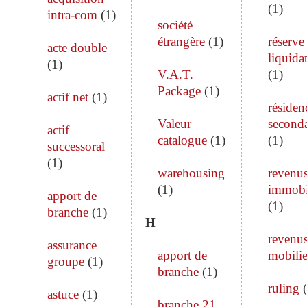
(
1
)
intra-com
(
1
)
société
étrangère
(
1
)
réserve
acte double
liquida
(
1
)
V.A.T.
(
1
)
Package
(
1
)
actif net
(
1
)
résiden
Valeur
seconda
actif
catalogue
(
1
)
(
1
)
successoral
(
1
)
warehousing
revenu
(
1
)
immobi
apport de
(
1
)
branche
(
1
)
H
revenu
assurance
apport de
mobilie
groupe
(
1
)
branche
(
1
)
ruling
(
astuce
(
1
)
branche 21