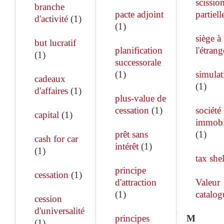
scissio
branche
pacte adjoint
partiell
d'activité
(
1
)
(
1
)
siège à
but lucratif
planification
l'étrang
(
1
)
successorale
(
1
)
simulat
cadeaux
(
1
)
d'affaires
(
1
)
plus-value de
cessation
(
1
)
société
capital
(
1
)
immobi
prêt sans
(
1
)
cash for car
intérêt
(
1
)
(
1
)
tax shel
principe
cessation
(
1
)
d'attraction
Valeur
(
1
)
catalog
cession
d'universalité
principes
M
(
1
)