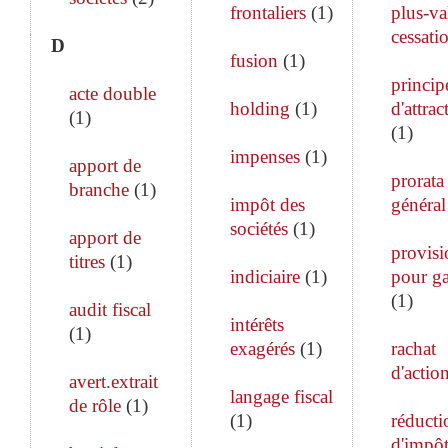
frontaliers
(
1
)
plus-va
cessati
D
fusion
(
1
)
princip
acte double
holding
(
1
)
d'attrac
(
1
)
(
1
)
impenses
(
1
)
apport de
prorata
branche
(
1
)
impôt des
général
sociétés
(
1
)
apport de
provisi
titres
(
1
)
indiciaire
(
1
)
pour ga
(
1
)
audit fiscal
intérêts
(
1
)
exagérés
(
1
)
rachat
d'actio
avert.extrait
langage fiscal
de rôle
(
1
)
(
1
)
réducti
d'impô