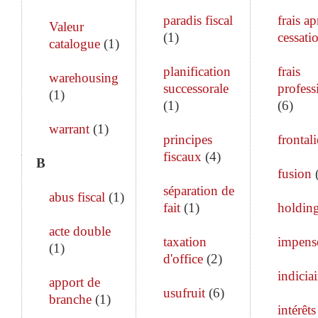
paradis fiscal
frais ap
Valeur
(
1
)
cessati
catalogue
(
1
)
planification
frais
warehousing
successorale
profess
(
1
)
(
1
)
(
6
)
warrant
(
1
)
principes
frontali
fiscaux
(
4
)
B
fusion
séparation de
abus fiscal
(
1
)
fait
(
1
)
holdin
acte double
taxation
impens
(
1
)
d'office
(
2
)
indiciai
apport de
usufruit
(
6
)
branche
(
1
)
intérêts