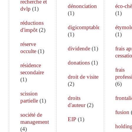
recherche et
dénonciation
éco-ch
dvlp
(
1
)
(
1
)
(
1
)
réductions
digicomptable
étymol
d'impôt
(
2
)
(
1
)
(
1
)
réserve
dividende
(
1
)
frais ap
occulte
(
1
)
cessati
donations
(
1
)
résidence
frais
secondaire
droit de visite
profess
(
1
)
(
2
)
(
6
)
scission
droits
frontali
partielle
(
1
)
d'auteur
(
2
)
fusion
société de
EIP
(
1
)
management
holdin
(
4
)