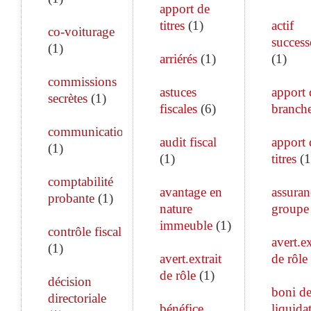
apport de
titres
(
1
)
actif
co-voiturage
success
(
1
)
arriérés
(
1
)
(
1
)
commissions
astuces
apport 
secrètes
(
1
)
fiscales
(
6
)
branch
communication
audit fiscal
apport 
(
1
)
(
1
)
titres
(
1
comptabilité
avantage en
assuran
probante
(
1
)
nature
groupe
immeuble
(
1
)
contrôle fiscal
avert.ex
(
1
)
avert.extrait
de rôle
de rôle
(
1
)
décision
boni d
directoriale
bénéfice
liquida