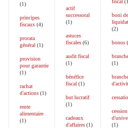
fiscal
(
(
1
)
actif
successoral
boni d
principes
(
1
)
liquida
fiscaux
(
4
)
(
2
)
astuces
prorata
fiscales
(
6
)
bonus
général
(
1
)
audit fiscal
branch
provision
(
1
)
(
1
)
pour garantie
(
1
)
bénéfice
branch
fiscal
(
1
)
d'activi
rachat
d'actions
(
1
)
but lucratif
cessati
(
1
)
rente
cession
alimentaire
cadeaux
d'unive
(
1
)
d'affaires
(
1
)
(
1
)