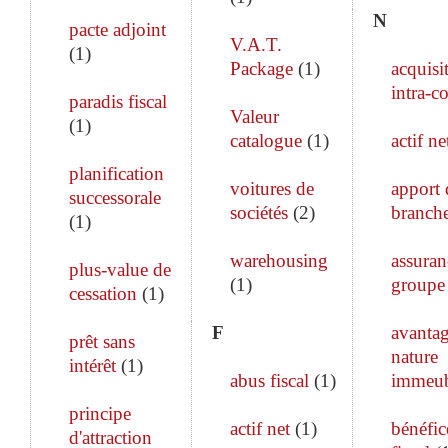
N
pacte adjoint
V.A.T.
(
1
)
Package
(
1
)
acquisi
intra-c
paradis fiscal
Valeur
(
1
)
catalogue
(
1
)
actif ne
planification
voitures de
apport 
successorale
sociétés
(
2
)
branch
(
1
)
warehousing
assuran
plus-value de
(
1
)
groupe
cessation
(
1
)
F
avanta
prêt sans
nature
intérêt
(
1
)
abus fiscal
(
1
)
immeub
principe
actif net
(
1
)
bénéfic
d'attraction