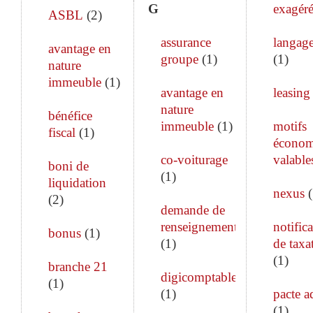
G
exagéré
ASBL
(
2
)
assurance
langage
avantage en
groupe
(
1
)
(
1
)
nature
immeuble
(
1
)
avantage en
leasing
nature
bénéfice
immeuble
(
1
)
motifs
fiscal
(
1
)
économ
co-voiturage
valable
boni de
(
1
)
liquidation
nexus
(
(
2
)
demande de
renseignements
notific
bonus
(
1
)
(
1
)
de taxa
(
1
)
branche 21
digicomptable
(
1
)
(
1
)
pacte a
(
1
)