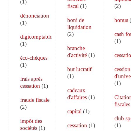
(
1
)
fiscal
(
1
)
(
2
)
dénonciation
boni de
bonus
(
1
)
liquidation
(
2
)
cash fo
digicomptable
(
1
)
(
1
)
branche
d'activité
(
1
)
cessati
éco-chèques
(
1
)
but lucratif
cession
(
1
)
d'unive
frais après
(
1
)
cessation
(
1
)
cadeaux
d'affaires
(
1
)
Citatio
fraude fiscale
fiscales
(
2
)
capital
(
1
)
club sp
impôt des
cessation
(
1
)
(
1
)
sociétés
(
1
)