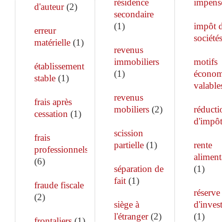
résidence
impens
d'auteur
(
2
)
secondaire
(
1
)
impôt 
erreur
société
matérielle
(
1
)
revenus
immobiliers
motifs
établissement
(
1
)
économ
stable
(
1
)
valable
revenus
frais après
mobiliers
(
2
)
réducti
cessation
(
1
)
d'impô
scission
frais
partielle
(
1
)
rente
professionnels
aliment
(
6
)
séparation de
(
1
)
fait
(
1
)
fraude fiscale
réserve
(
2
)
siège à
d'inves
l'étranger
(
2
)
(
1
)
frontaliers
(
1
)