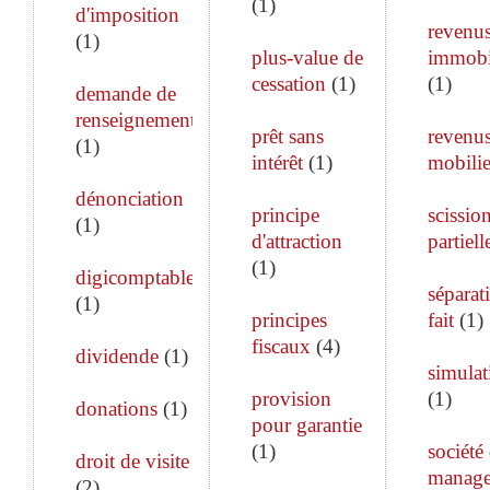
(
1
)
d'imposition
revenu
(
1
)
plus-value de
immobi
cessation
(
1
)
(
1
)
demande de
renseignements
prêt sans
revenu
(
1
)
intérêt
(
1
)
mobilie
dénonciation
principe
scissio
(
1
)
d'attraction
partiell
(
1
)
digicomptable
séparat
(
1
)
principes
fait
(
1
)
fiscaux
(
4
)
dividende
(
1
)
simulat
provision
(
1
)
donations
(
1
)
pour garantie
(
1
)
société
droit de visite
manag
(
2
)