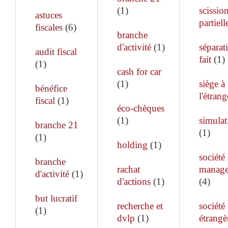
(
1
)
scissio
astuces
partiell
fiscales
(
6
)
branche
d'activité
(
1
)
séparat
audit fiscal
fait
(
1
)
(
1
)
cash for car
(
1
)
siège à
bénéfice
l'étrang
fiscal
(
1
)
éco-chèques
(
1
)
simulat
branche 21
(
1
)
(
1
)
holding
(
1
)
société
branche
rachat
manag
d'activité
(
1
)
d'actions
(
1
)
(
4
)
but lucratif
recherche et
société
(
1
)
dvlp
(
1
)
étrangè