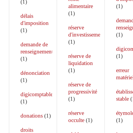
(
1
)
alimentaire
(
1
)
(
1
)
délais
demand
d'imposition
réserve
rensei
(
1
)
d'investissement
(
1
)
(
1
)
demande de
digico
renseignements
réserve de
(
1
)
(
1
)
liquidation
(
1
)
erreur
dénonciation
matérie
(
1
)
réserve de
progressivité
établis
digicomptable
(
1
)
stable
(
(
1
)
réserve
étymol
donations
(
1
)
occulte
(
1
)
(
1
)
droits