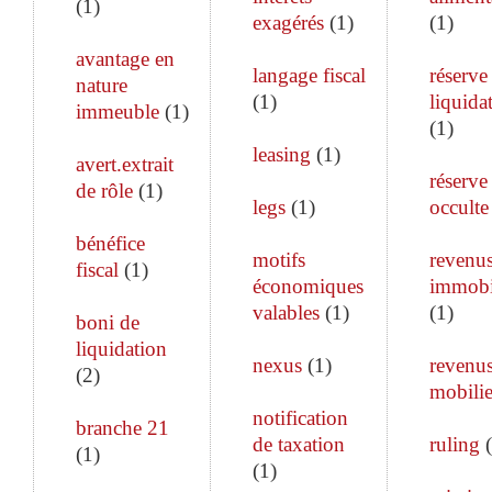
(
1
)
exagérés
(
1
)
(
1
)
avantage en
langage fiscal
réserve
nature
(
1
)
liquida
immeuble
(
1
)
(
1
)
leasing
(
1
)
avert.extrait
réserve
de rôle
(
1
)
legs
(
1
)
occulte
bénéfice
motifs
revenu
fiscal
(
1
)
économiques
immobi
valables
(
1
)
(
1
)
boni de
liquidation
nexus
(
1
)
revenu
(
2
)
mobilie
notification
branche 21
de taxation
ruling
(
(
1
)
(
1
)