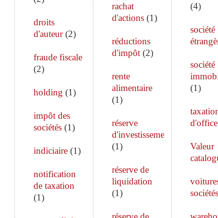
rachat
(
4
)
d'actions
(
1
)
droits
société
d'auteur
(
2
)
réductions
étrangè
d'impôt
(
2
)
fraude fiscale
société
(
2
)
rente
immobi
alimentaire
(
1
)
holding
(
1
)
(
1
)
taxatio
impôt des
réserve
d'office
sociétés
(
1
)
d'investissement
(
1
)
Valeur
indiciaire
(
1
)
catalog
réserve de
notification
liquidation
voiture
de taxation
(
1
)
société
(
1
)
réserve de
wareho