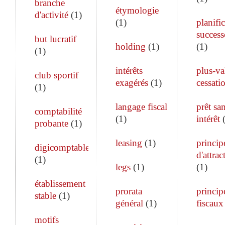
branche
étymologie
d'activité
(
1
)
(
1
)
planifi
success
but lucratif
holding
(
1
)
(
1
)
(
1
)
intérêts
plus-va
club sportif
exagérés
(
1
)
cessati
(
1
)
langage fiscal
prêt sa
comptabilité
(
1
)
intérêt
probante
(
1
)
leasing
(
1
)
princip
digicomptable
d'attrac
(
1
)
legs
(
1
)
(
1
)
établissement
prorata
princip
stable
(
1
)
général
(
1
)
fiscaux
motifs