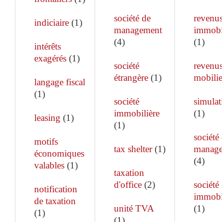
société de
revenu
indiciaire
(
1
)
management
immobi
(
4
)
(
1
)
intérêts
exagérés
(
1
)
société
revenu
étrangère
(
1
)
mobilie
langage fiscal
(
1
)
société
simulat
immobilière
(
1
)
leasing
(
1
)
(
1
)
société
motifs
tax shelter
(
1
)
manag
économiques
(
4
)
valables
(
1
)
taxation
d'office
(
2
)
société
notification
immobi
de taxation
unité TVA
(
1
)
(
1
)
(
1
)