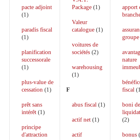
pacte adjoint
Package
(
1
)
apport 
(
1
)
branch
Valeur
paradis fiscal
catalogue
(
1
)
assuran
(
1
)
groupe
voitures de
planification
sociétés
(
2
)
avanta
successorale
nature
(
1
)
warehousing
immeub
(
1
)
plus-value de
bénéfic
cessation
(
1
)
F
fiscal
(
prêt sans
abus fiscal
(
1
)
boni d
intérêt
(
1
)
liquida
actif net
(
1
)
(
2
)
principe
d'attraction
actif
bonus