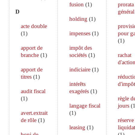
fusion
(
1
)
prorata
D
général
holding
(
1
)
acte double
provisi
(
1
)
impenses
(
1
)
pour ga
(
1
)
apport de
impôt des
branche
(
1
)
sociétés
(
1
)
rachat
d'actio
apport de
indiciaire
(
1
)
titres
(
1
)
réducti
intérêts
d'impô
audit fiscal
exagérés
(
1
)
(
1
)
règle d
langage fiscal
jours
(
avert.extrait
(
1
)
de rôle
(
1
)
réserve
leasing
(
1
)
liquida
boni de
(
1
)