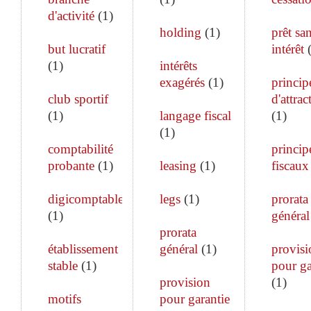
d'activité
(
1
)
holding
(
1
)
prêt sa
but lucratif
intérêt
(
1
)
intérêts
exagérés
(
1
)
princip
club sportif
d'attrac
(
1
)
langage fiscal
(
1
)
(
1
)
comptabilité
princip
probante
(
1
)
leasing
(
1
)
fiscaux
digicomptable
legs
(
1
)
prorata
(
1
)
général
prorata
établissement
général
(
1
)
provisi
stable
(
1
)
pour ga
provision
(
1
)
motifs
pour garantie