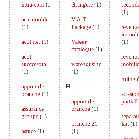
intra-com
(
1
)
étrangère
(
1
)
seconda
(
1
)
acte double
V.A.T.
(
1
)
Package
(
1
)
revenu
immobi
actif net
(
1
)
Valeur
(
1
)
catalogue
(
1
)
actif
revenu
successoral
warehousing
mobilie
(
1
)
(
1
)
ruling
(
apport de
H
branche
(
1
)
scissio
apport de
partiell
assurance
branche
(
1
)
groupe
(
1
)
séparat
branche 21
fait
(
1
)
astuce
(
1
)
(
1
)
siège à