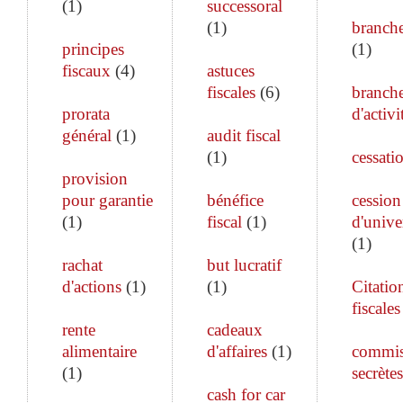
(
1
)
successoral
(
1
)
branch
principes
(
1
)
fiscaux
(
4
)
astuces
fiscales
(
6
)
branch
prorata
d'activi
général
(
1
)
audit fiscal
(
1
)
cessati
provision
pour garantie
bénéfice
cession
(
1
)
fiscal
(
1
)
d'unive
(
1
)
rachat
but lucratif
d'actions
(
1
)
(
1
)
Citatio
fiscales
rente
cadeaux
alimentaire
d'affaires
(
1
)
commis
(
1
)
secrètes
cash for car