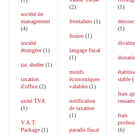
(
2
)
(
1
)
société de
management
frontaliers
(
1
)
dénonc
(
4
)
(
1
)
fusion
(
1
)
société
divide
étrangère
(
1
)
langage fiscal
(
1
)
donati
tax shelter
(
1
)
motifs
établis
taxation
économiques
stable
(
d'office
(
2
)
valables
(
1
)
frais ap
unité TVA
notification
cessati
(
1
)
de taxation
(
1
)
frais
V.A.T.
profess
Package
(
1
)
paradis fiscal
(
6
)