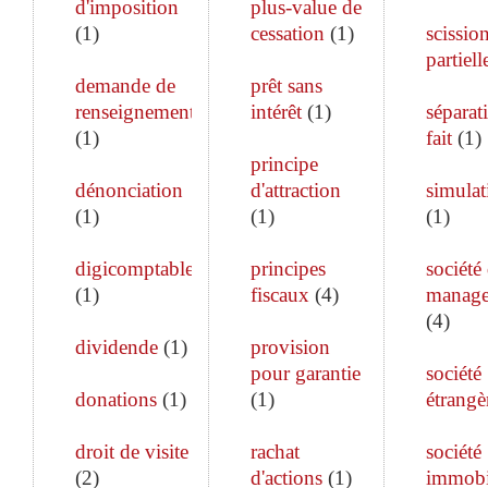
d'imposition
plus-value de
(
1
)
cessation
(
1
)
scissio
partiell
demande de
prêt sans
renseignements
intérêt
(
1
)
séparat
(
1
)
fait
(
1
)
principe
dénonciation
d'attraction
simulat
(
1
)
(
1
)
(
1
)
digicomptable
principes
société
(
1
)
fiscaux
(
4
)
manag
(
4
)
dividende
(
1
)
provision
pour garantie
société
donations
(
1
)
(
1
)
étrangè
droit de visite
rachat
société
(
2
)
d'actions
(
1
)
immobi