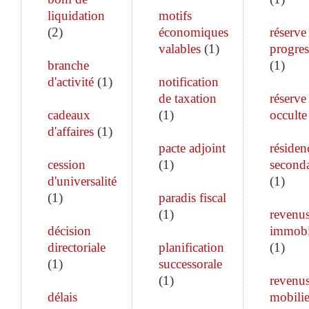
liquidation
motifs
(
2
)
économiques
réserve
valables
(
1
)
progres
branche
(
1
)
d'activité
(
1
)
notification
de taxation
réserve
cadeaux
(
1
)
occulte
d'affaires
(
1
)
pacte adjoint
résiden
cession
(
1
)
seconda
d'universalité
(
1
)
(
1
)
paradis fiscal
(
1
)
revenu
décision
immobi
directoriale
planification
(
1
)
(
1
)
successorale
(
1
)
revenu
délais
mobilie