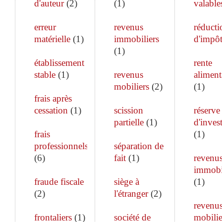
d'auteur
(
2
)
(
1
)
valable
erreur
revenus
réducti
matérielle
(
1
)
immobiliers
d'impô
(
1
)
établissement
rente
stable
(
1
)
revenus
aliment
mobiliers
(
2
)
(
1
)
frais après
cessation
(
1
)
scission
réserve
partielle
(
1
)
d'inves
frais
(
1
)
professionnels
séparation de
(
6
)
fait
(
1
)
revenu
immobi
fraude fiscale
siège à
(
1
)
(
2
)
l'étranger
(
2
)
revenu
frontaliers
(
1
)
société de
mobilie