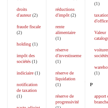
(
1
)
droits
réductions
d'auteur
(
2
)
d'impôt
(
2
)
taxatio
d'office
fraude fiscale
rente
(
2
)
alimentaire
Valeur
(
1
)
catalog
holding
(
1
)
réserve
voiture
impôt des
d'investissement
société
sociétés
(
1
)
(
1
)
wareho
indiciaire
(
1
)
réserve de
(
1
)
liquidation
notification
(
1
)
P
de taxation
(
1
)
réserve de
apport 
progressivité
branch
pacte adjoint
(
1
)