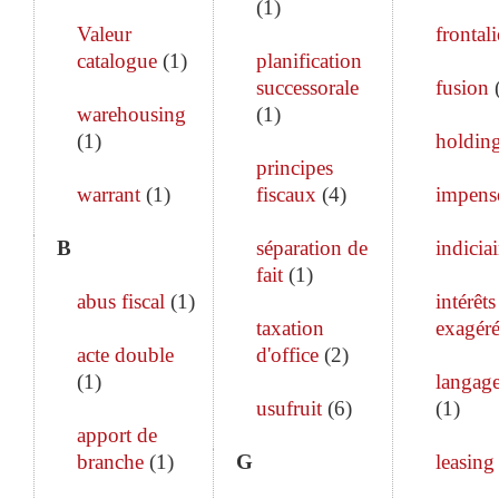
(
1
)
Valeur
frontali
catalogue
(
1
)
planification
successorale
fusion
warehousing
(
1
)
(
1
)
holdin
principes
warrant
(
1
)
fiscaux
(
4
)
impens
B
séparation de
indiciai
fait
(
1
)
abus fiscal
(
1
)
intérêts
taxation
exagéré
acte double
d'office
(
2
)
(
1
)
langage
usufruit
(
6
)
(
1
)
apport de
branche
(
1
)
G
leasing