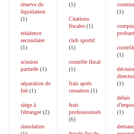
réserve de
(
1
)
commun
liquidation
(
1
)
(
1
)
Citations
fiscales
(
1
)
comptab
résidence
proban
secondaire
club sportif
(
1
)
(
1
)
contrôle
(
1
)
scission
contrôle fiscal
partielle
(
1
)
(
1
)
décisio
director
séparation de
frais après
(
1
)
fait
(
1
)
cessation
(
1
)
délais
siège à
frais
d'impos
l'étranger
(
2
)
professionnels
(
1
)
(
6
)
simulation
demand
(
1
)
fraude fiscale
rensei