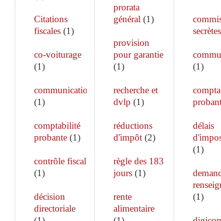
prorata
Citations
général
(
1
)
commis
fiscales
(
1
)
secrètes
provision
co-voiturage
pour garantie
commun
(
1
)
(
1
)
(
1
)
communication
recherche et
comptab
(
1
)
dvlp
(
1
)
proban
comptabilité
réductions
délais
probante
(
1
)
d'impôt
(
2
)
d'impos
(
1
)
contrôle fiscal
règle des 183
(
1
)
jours
(
1
)
demand
rensei
décision
rente
(
1
)
directoriale
alimentaire
(
1
)
(
1
)
digico