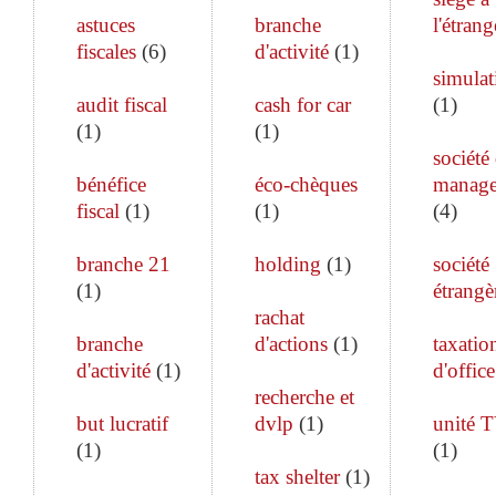
astuces
branche
l'étrang
fiscales
(
6
)
d'activité
(
1
)
simulat
audit fiscal
cash for car
(
1
)
(
1
)
(
1
)
société
bénéfice
éco-chèques
manag
fiscal
(
1
)
(
1
)
(
4
)
branche 21
holding
(
1
)
société
(
1
)
étrangè
rachat
branche
d'actions
(
1
)
taxatio
d'activité
(
1
)
d'office
recherche et
but lucratif
dvlp
(
1
)
unité 
(
1
)
(
1
)
tax shelter
(
1
)