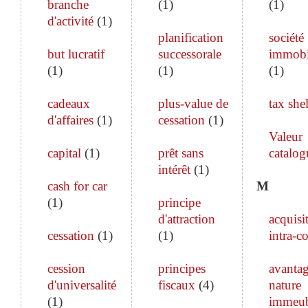
branche
(
1
)
(
1
)
d'activité
(
1
)
planification
société
but lucratif
successorale
immobi
(
1
)
(
1
)
(
1
)
cadeaux
plus-value de
tax shel
d'affaires
(
1
)
cessation
(
1
)
Valeur
capital
(
1
)
prêt sans
catalog
intérêt
(
1
)
cash for car
M
(
1
)
principe
d'attraction
acquisi
cessation
(
1
)
(
1
)
intra-c
cession
principes
avanta
d'universalité
fiscaux
(
4
)
nature
(
1
)
immeub