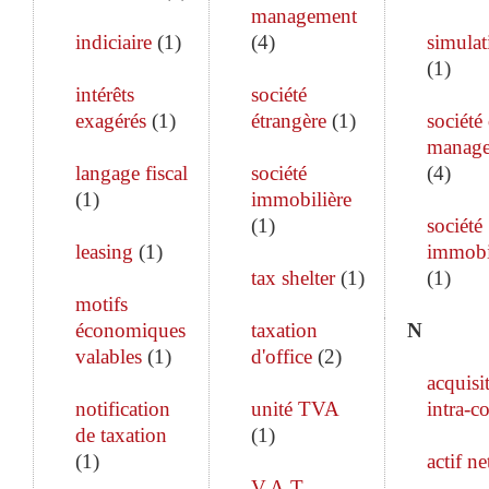
management
indiciaire
(
1
)
(
4
)
simulat
(
1
)
intérêts
société
exagérés
(
1
)
étrangère
(
1
)
société
manag
langage fiscal
société
(
4
)
(
1
)
immobilière
(
1
)
société
leasing
(
1
)
immobi
tax shelter
(
1
)
(
1
)
motifs
économiques
taxation
N
valables
(
1
)
d'office
(
2
)
acquisi
notification
unité TVA
intra-c
de taxation
(
1
)
(
1
)
actif ne
V.A.T.