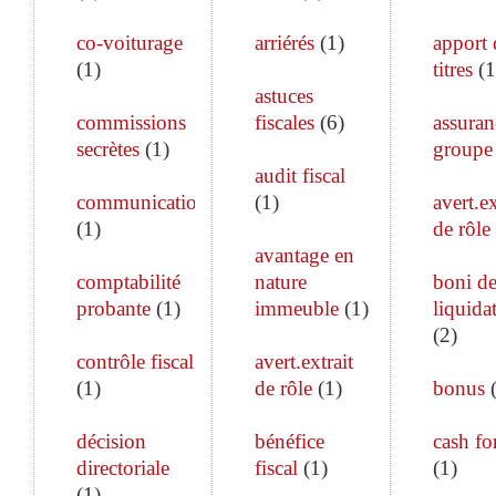
co-voiturage
arriérés
(
1
)
apport 
(
1
)
titres
(
1
astuces
commissions
fiscales
(
6
)
assuran
secrètes
(
1
)
groupe
audit fiscal
communication
(
1
)
avert.ex
(
1
)
de rôle
avantage en
comptabilité
nature
boni d
probante
(
1
)
immeuble
(
1
)
liquida
(
2
)
contrôle fiscal
avert.extrait
(
1
)
de rôle
(
1
)
bonus
décision
bénéfice
cash fo
directoriale
fiscal
(
1
)
(
1
)
(
1
)