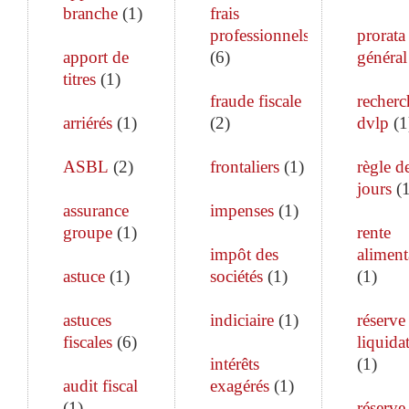
branche
(
1
)
frais
professionnels
prorata
apport de
(
6
)
général
titres
(
1
)
fraude fiscale
recherc
arriérés
(
1
)
(
2
)
dvlp
(
1
ASBL
(
2
)
frontaliers
(
1
)
règle d
jours
(
assurance
impenses
(
1
)
groupe
(
1
)
rente
impôt des
aliment
astuce
(
1
)
sociétés
(
1
)
(
1
)
astuces
indiciaire
(
1
)
réserve
fiscales
(
6
)
liquida
intérêts
(
1
)
audit fiscal
exagérés
(
1
)
(
1
)
réserve