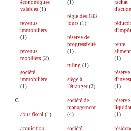
économiques
(
1
)
rachat
valables
(
1
)
d'actio
règle des 183
revenus
jours
(
1
)
réducti
immobiliers
d'impô
(
1
)
réserve de
progressivité
rente
revenus
(
1
)
aliment
mobiliers
(
2
)
(
1
)
ruling
(
1
)
société
réserve
immobilière
siège à
d'inves
(
1
)
l'étranger
(
2
)
(
1
)
C
société de
réserve
management
liquida
abus fiscal
(
1
)
(
4
)
(
1
)
acquisition
société
résiden