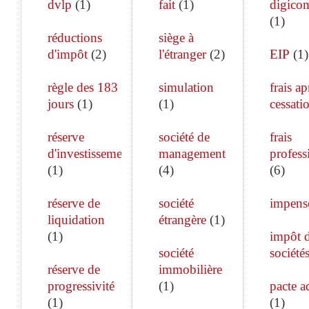
dvlp
(
1
)
fait
(
1
)
digico
(
1
)
réductions
siège à
d'impôt
(
2
)
l'étranger
(
2
)
EIP
(
1
)
règle des 183
simulation
frais ap
jours
(
1
)
(
1
)
cessati
réserve
société de
frais
d'investissement
management
profess
(
1
)
(
4
)
(
6
)
réserve de
société
impens
liquidation
étrangère
(
1
)
(
1
)
impôt 
société
société
réserve de
immobilière
progressivité
(
1
)
pacte a
(
1
)
(
1
)