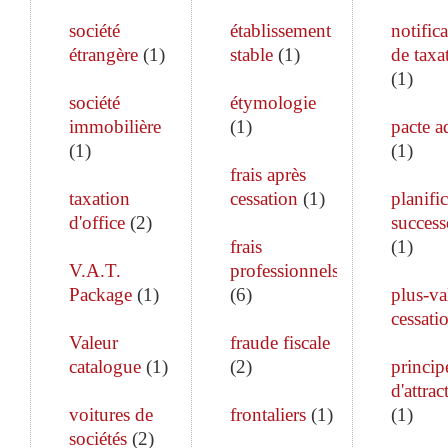
société
établissement
notific
étrangère
(
1
)
stable
(
1
)
de taxa
(
1
)
société
étymologie
immobilière
(
1
)
pacte a
(
1
)
(
1
)
frais après
taxation
cessation
(
1
)
planifi
d'office
(
2
)
success
frais
(
1
)
V.A.T.
professionnels
Package
(
1
)
(
6
)
plus-va
cessati
Valeur
fraude fiscale
catalogue
(
1
)
(
2
)
princip
d'attrac
voitures de
frontaliers
(
1
)
(
1
)
sociétés
(
2
)