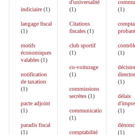
d'universalité
commun
indiciaire
(
1
)
(
1
)
(
1
)
langage fiscal
Citations
comptab
(
1
)
fiscales
(
1
)
proban
motifs
club sportif
contrôle
économiques
(
1
)
(
1
)
valables
(
1
)
co-voiturage
décisio
notification
(
1
)
director
de taxation
(
1
)
(
1
)
commissions
secrètes
(
1
)
délais
pacte adjoint
d'impos
(
1
)
communication
(
1
)
(
1
)
paradis fiscal
dénonc
(
1
)
comptabilité
(
1
)