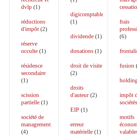
dvlp
(
1
)
cessati
digicomptable
réductions
(
1
)
frais
d'impôt
(
2
)
profess
dividende
(
1
)
(
6
)
réserve
occulte
(
1
)
donations
(
1
)
frontali
résidence
droit de visite
fusion
secondaire
(
2
)
(
1
)
holdin
droits
scission
d'auteur
(
2
)
impôt 
partielle
(
1
)
société
EIP
(
1
)
société de
motifs
management
erreur
économ
(
4
)
matérielle
(
1
)
valable