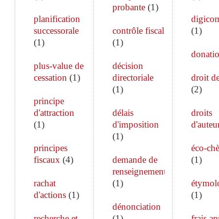
probante
(
1
)
planification
digico
successorale
contrôle fiscal
(
1
)
(
1
)
(
1
)
donati
plus-value de
décision
cessation
(
1
)
directoriale
droit de
(
1
)
(
2
)
principe
d'attraction
délais
droits
(
1
)
d'imposition
d'auteu
(
1
)
principes
éco-ch
fiscaux
(
4
)
demande de
(
1
)
renseignements
rachat
(
1
)
étymol
d'actions
(
1
)
(
1
)
dénonciation
recherche et
(
1
)
frais ap