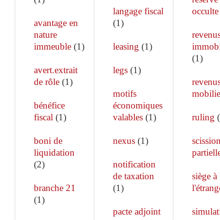
langage fiscal
occulte
avantage en
(
1
)
nature
revenu
immeuble
(
1
)
leasing
(
1
)
immobi
(
1
)
avert.extrait
legs
(
1
)
de rôle
(
1
)
revenu
motifs
mobilie
bénéfice
économiques
fiscal
(
1
)
valables
(
1
)
ruling
(
boni de
nexus
(
1
)
scissio
liquidation
partiell
(
2
)
notification
de taxation
siège à
branche 21
(
1
)
l'étrang
(
1
)
pacte adjoint
simulat