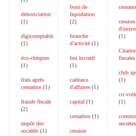
boni de
cessati
dénonciation
liquidation
(
1
)
(
2
)
cession
d'unive
digicomptable
branche
(
1
)
(
1
)
d'activité
(
1
)
Citatio
éco-chèques
but lucratif
fiscales
(
1
)
(
1
)
club sp
frais après
cadeaux
(
1
)
cessation
(
1
)
d'affaires
(
1
)
co-voit
fraude fiscale
capital
(
1
)
(
1
)
(
2
)
cessation
(
1
)
commis
impôt des
secrètes
sociétés
(
1
)
cession