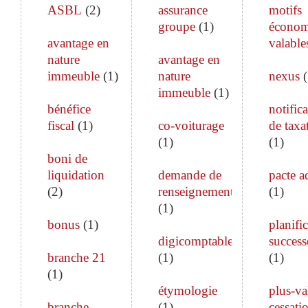
ASBL
(
2
)
assurance
motifs
groupe
(
1
)
économ
avantage en
valable
nature
avantage en
immeuble
(
1
)
nature
nexus
(
immeuble
(
1
)
bénéfice
notific
fiscal
(
1
)
co-voiturage
de taxa
(
1
)
(
1
)
boni de
liquidation
demande de
pacte a
(
2
)
renseignements
(
1
)
(
1
)
bonus
(
1
)
planifi
digicomptable
success
branche 21
(
1
)
(
1
)
(
1
)
étymologie
plus-va
branche
(
1
)
cessati