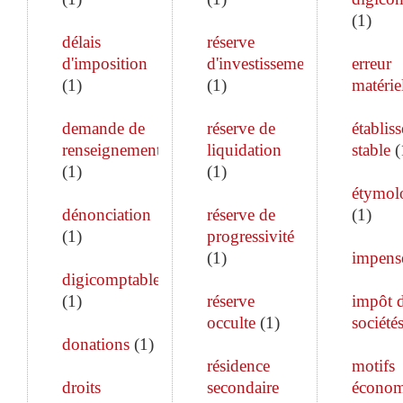
(
1
)
délais
réserve
d'imposition
d'investissement
erreur
(
1
)
(
1
)
matérie
demande de
réserve de
établis
renseignements
liquidation
stable
(
(
1
)
(
1
)
étymol
dénonciation
réserve de
(
1
)
(
1
)
progressivité
(
1
)
impens
digicomptable
(
1
)
réserve
impôt 
occulte
(
1
)
société
donations
(
1
)
résidence
motifs
droits
secondaire
économ