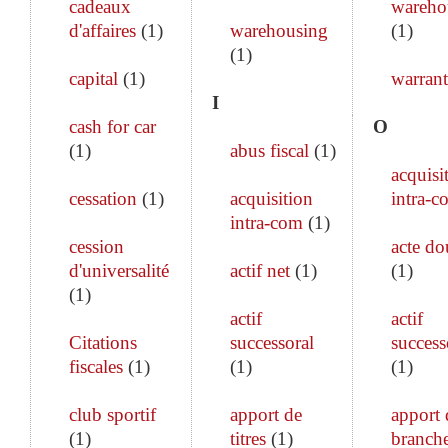
cadeaux
wareho
d'affaires
(
1
)
warehousing
(
1
)
(
1
)
capital
(
1
)
warrant
I
cash for car
O
(
1
)
abus fiscal
(
1
)
acquisi
cessation
(
1
)
acquisition
intra-c
intra-com
(
1
)
cession
acte do
d'universalité
actif net
(
1
)
(
1
)
(
1
)
actif
actif
Citations
successoral
success
fiscales
(
1
)
(
1
)
(
1
)
club sportif
apport de
apport 
(
1
)
titres
(
1
)
branch