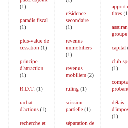
(
1
)
apport 
résidence
titres
(
1
paradis fiscal
secondaire
(
1
)
(
1
)
assuran
groupe
plus-value de
revenus
cessation
(
1
)
immobiliers
capital
(
1
)
principe
club sp
d'attraction
revenus
(
1
)
(
1
)
mobiliers
(
2
)
comptab
R.D.T.
(
1
)
ruling
(
1
)
proban
rachat
scission
délais
d'actions
(
1
)
partielle
(
1
)
d'impos
(
1
)
recherche et
séparation de