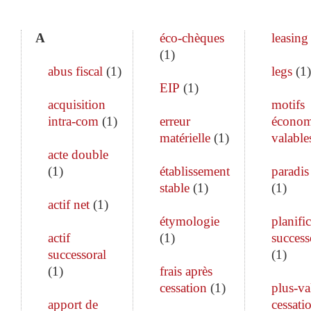
A
éco-chèques
leasing
(
1
)
abus fiscal
(
1
)
legs
(
1
)
EIP
(
1
)
acquisition
motifs
intra-com
(
1
)
erreur
économ
matérielle
(
1
)
valable
acte double
(
1
)
établissement
paradis 
stable
(
1
)
(
1
)
actif net
(
1
)
étymologie
planifi
actif
(
1
)
success
successoral
(
1
)
(
1
)
frais après
cessation
(
1
)
plus-va
apport de
cessati