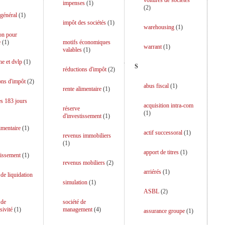
voitures de sociétés
impenses
(
1
)
(
2
)
 général
(
1
)
impôt des sociétés
(
1
)
warehousing
(
1
)
on pour
e
(
1
)
motifs économiques
warrant
(
1
)
valables
(
1
)
he et dvlp
(
1
)
S
réductions d'impôt
(
2
)
ons d'impôt
(
2
)
abus fiscal
(
1
)
rente alimentaire
(
1
)
es 183 jours
acquisition intra-com
réserve
(
1
)
d'investissement
(
1
)
limentaire
(
1
)
actif successoral
(
1
)
revenus immobiliers
(
1
)
apport de titres
(
1
)
tissement
(
1
)
revenus mobiliers
(
2
)
arriérés
(
1
)
 de liquidation
simulation
(
1
)
ASBL
(
2
)
 de
société de
sivité
(
1
)
management
(
4
)
assurance groupe
(
1
)