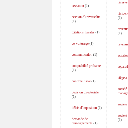
réserve
cessation
(
1
)
résiden
cession d'universalité
(
1
)
(
1
)
revenus
Citations fiscales
(
1
)
(
1
)
co-voiturage
(
1
)
revenus
communication
(
1
)
scission
comptabilité probante
séparati
(
1
)
siège à 
contrôle fiscal
(
1
)
société
décision directoriale
manage
(
1
)
société
délais d'imposition
(
1
)
société
demande de
(
1
)
renseignements
(
1
)