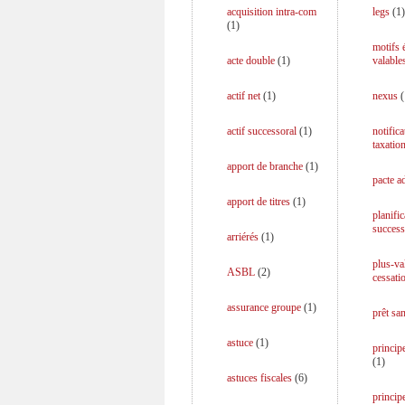
acquisition intra-com
legs
(
1
)
(
1
)
motifs
acte double
(
1
)
valable
actif net
(
1
)
nexus
(
actif successoral
(
1
)
notifica
taxatio
apport de branche
(
1
)
pacte a
apport de titres
(
1
)
planific
success
arriérés
(
1
)
plus-va
ASBL
(
2
)
cessati
assurance groupe
(
1
)
prêt san
astuce
(
1
)
principe
(
1
)
astuces fiscales
(
6
)
princip