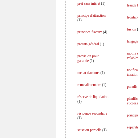
prêt sans intérêt
(
1
)
fraude f
principe d'attraction
frontali
(
1
)
fusion
principes fiscaux
(
4
)
langage
prorata général
(
1
)
motifs
provision pour
valable
garantie
(
1
)
notifica
rachat d'actions
(
1
)
taxatio
rente alimentaire
(
1
)
paradis 
réserve de liquidation
planific
(
1
)
success
résidence secondaire
princip
(
1
)
séparati
scission partielle
(
1
)