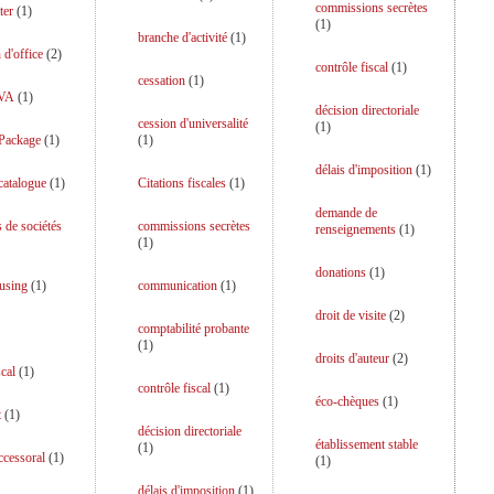
commissions secrètes
ter
(
1
)
(
1
)
branche d'activité
(
1
)
 d'office
(
2
)
contrôle fiscal
(
1
)
cessation
(
1
)
TVA
(
1
)
décision directoriale
cession d'universalité
(
1
)
 Package
(
1
)
(
1
)
délais d'imposition
(
1
)
catalogue
(
1
)
Citations fiscales
(
1
)
demande de
s de sociétés
commissions secrètes
renseignements
(
1
)
(
1
)
donations
(
1
)
using
(
1
)
communication
(
1
)
droit de visite
(
2
)
comptabilité probante
(
1
)
droits d'auteur
(
2
)
scal
(
1
)
contrôle fiscal
(
1
)
éco-chèques
(
1
)
t
(
1
)
décision directoriale
établissement stable
(
1
)
uccessoral
(
1
)
(
1
)
délais d'imposition
(
1
)