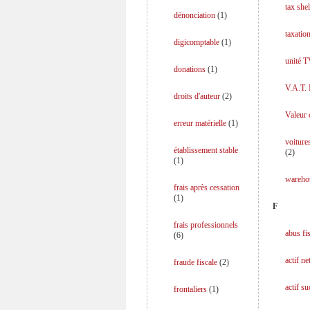
tax shel
dénonciation
(
1
)
taxation
digicomptable
(
1
)
unité 
donations
(
1
)
V.A.T.
droits d'auteur
(
2
)
Valeur 
erreur matérielle
(
1
)
voiture
établissement stable
(
2
)
(
1
)
wareho
frais après cessation
(
1
)
F
frais professionnels
abus fi
(
6
)
actif ne
fraude fiscale
(
2
)
actif s
frontaliers
(
1
)