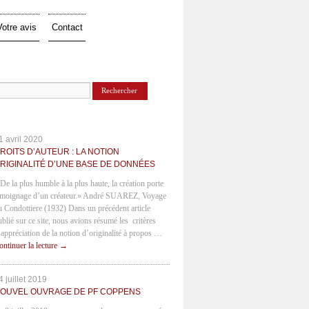
Votre avis
Contact
1 avril 2020
ROITS D’AUTEUR : LA NOTION
RIGINALITÉ D’UNE BASE DE DONNÉES
 De la plus humble à la plus haute, la création porte
émoignage d’un créateur.» André SUAREZ, Voyage
u Condottiere (1932) Dans un précédent article
ublié sur ce site, nous avions résumé les critères
’appréciation de la notion d’originalité à propos …
ontinuer la lecture
→
4 juillet 2019
OUVEL OUVRAGE DE PF COPPENS