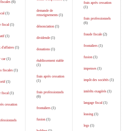
fiscales
(
6
)
frais après cessation
(
1
)
demande de
scal
(
1
)
renseignements
(
1
)
frais professionnels
(
6
)
 fiscal
(
1
)
dénonciation
(
1
)
fraude fiscale
(
2
)
atif
(
1
)
dividende
(
1
)
frontaliers
(
1
)
 d'affaires
(
1
)
donations
(
1
)
fusion
(
1
)
r car
(
1
)
établissement stable
(
1
)
impenses
(
1
)
s fiscales
(
1
)
frais après cessation
impôt des sociétés
(
1
)
(
1
)
rtif
(
1
)
intérêts exagérés
(
1
)
frais professionnels
 fiscal
(
1
)
(
6
)
langage fiscal
(
1
)
près cessation
frontaliers
(
1
)
leasing
(
1
)
fusion
(
1
)
rofessionnels
legs
(
1
)
holding
(
1
)