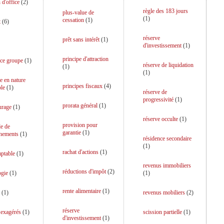
 d'office
(
2
)
règle des 183 jours
plus-value de
(
1
)
cessation
(
1
)
t
(
6
)
réserve
prêt sans intérêt
(
1
)
d'investissement
(
1
)
principe d'attraction
ce groupe
(
1
)
réserve de liquidation
(
1
)
(
1
)
e en nature
principes fiscaux
(
4
)
le
(
1
)
réserve de
progressivité
(
1
)
prorata général
(
1
)
urage
(
1
)
réserve occulte
(
1
)
provision pour
e de
garantie
(
1
)
gnements
(
1
)
résidence secondaire
(
1
)
rachat d'actions
(
1
)
ptable
(
1
)
revenus immobiliers
réductions d'impôt
(
2
)
ogie
(
1
)
(
1
)
rente alimentaire
(
1
)
(
1
)
revenus mobiliers
(
2
)
réserve
s exagérés
(
1
)
scission partielle
(
1
)
d'investissement
(
1
)