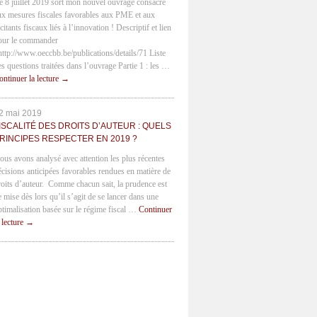
e 8 juillet 2019 sort mon nouvel ouvrage consacré
ux mesures fiscales favorables aux PME et aux
citants fiscaux liés à l’innovation ! Descriptif et lien
our le commander
 http://www.oeccbb.be/publications/details/71 Liste
es questions traitées dans l’ouvrage Partie 1 : les …
ontinuer la lecture
→
2 mai 2019
ISCALITÉ DES DROITS D’AUTEUR : QUELS
RINCIPES RESPECTER EN 2019 ?
ous avons analysé avec attention les plus récentes
écisions anticipées favorables rendues en matière de
roits d’auteur. Comme chacun sait, la prudence est
e mise dès lors qu’il s’agit de se lancer dans une
ptimalisation basée sur le régime fiscal …
Continuer
a lecture
→