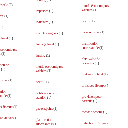
iscale
(
2
)
motifs économiques
valables
(
1
)
impenses
(
1
)
ers
(
1
)
nexus
(
1
)
indiciaire
(
1
)
(
1
)
paradis fiscal
(
1
)
intérêts exagérés
(
1
)
 fiscal
(
1
)
planification
langage fiscal
(
1
)
successorale
(
1
)
 économiques
s
(
1
)
leasing
(
1
)
plus-value de
cessation
(
1
)
tion de
motifs économiques
n
(
1
)
valables
(
1
)
prêt sans intérêt
(
1
)
fiscal
(
1
)
nexus
(
1
)
principes fiscaux
(
4
)
ation
notification de
orale
(
1
)
provision pour
taxation
(
1
)
garantie
(
1
)
es fiscaux
(
4
)
pacte adjoint
(
1
)
rachat d'actions
(
1
)
on de fait
(
1
)
planification
réductions d'impôt
(
2
)
successorale
(
1
)