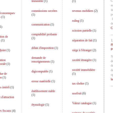
C
immeuble
(
1
)
(
1
)
a
in
commissions secrètes
revenus mobiliers
(
2
)
 économiques
p
(
1
)
s
(
1
)
:
ruling
(
1
)
d
communication
(
1
)
1
)
C
scission partielle
(
1
)
comptabilité probante
tion de
(
1
)
n
(
1
)
séparation de fait
(
1
)
1
F
délais d'imposition
(
1
)
P
djoint
(
1
)
siège à l'étranger
(
2
)
N
demande de
ation
société étrangère
(
1
)
d
renseignements
(
1
)
orale
(
1
)
d
société immobilière
d
digicomptable
(
1
)
lue de
(
1
)
o
on
(
1
)
l
erreur matérielle
(
1
)
tax shelter
(
1
)
s intérêt
(
1
)
établissement stable
usufruit
(
6
)
(
1
)
 d'attraction
Valeur catalogue
(
1
)
étymologie
(
1
)
es fiscaux
(
4
)