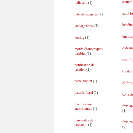
astuces 
indiciaire
(
1
)
audit fi
intérêts exagérés
(
1
)
bénéfice
langage fiscal
(
1
)
but lucr
leasing
(
1
)
cadeaux
motifs économiques
valables
(
1
)
cash fo
notification de
taxation
(
1
)
Citation
pacte adjoint
(
1
)
club spo
paradis fiscal
(
1
)
contrôle
planification
frais a
successorale
(
1
)
(
1
)
plus-value de
frais p
cessation
(
1
)
(
6
)