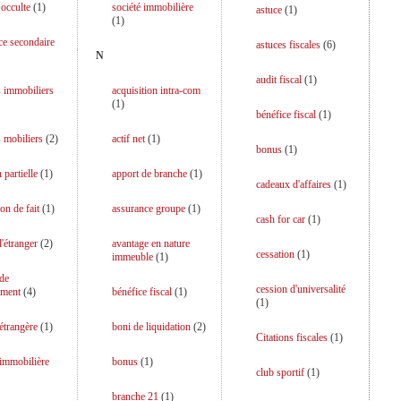
 occulte
(
1
)
société immobilière
astuce
(
1
)
(
1
)
ce secondaire
astuces fiscales
(
6
)
N
audit fiscal
(
1
)
 immobiliers
acquisition intra-com
(
1
)
bénéfice fiscal
(
1
)
 mobiliers
(
2
)
actif net
(
1
)
bonus
(
1
)
 partielle
(
1
)
apport de branche
(
1
)
cadeaux d'affaires
(
1
)
on de fait
(
1
)
assurance groupe
(
1
)
cash for car
(
1
)
l'étranger
(
2
)
avantage en nature
cessation
(
1
)
immeuble
(
1
)
 de
cession d'universalité
ment
(
4
)
bénéfice fiscal
(
1
)
(
1
)
 étrangère
(
1
)
boni de liquidation
(
2
)
Citations fiscales
(
1
)
 immobilière
bonus
(
1
)
club sportif
(
1
)
branche 21
(
1
)