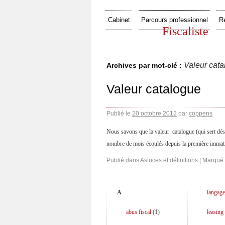
Cabinet
Parcours professionnel
R
Fiscaliste
Valeur cat
Archives par mot-clé :
Valeur catalogue
Publié le
20 octobre 2012
par
coppens
Nous savons que la valeur catalogue (qui sert déso
nombre de mois écoulés depuis la première immatr
Publié dans
Astuces et définitions
|
Marqué
A
langage
abus fiscal
(
1
)
leasing