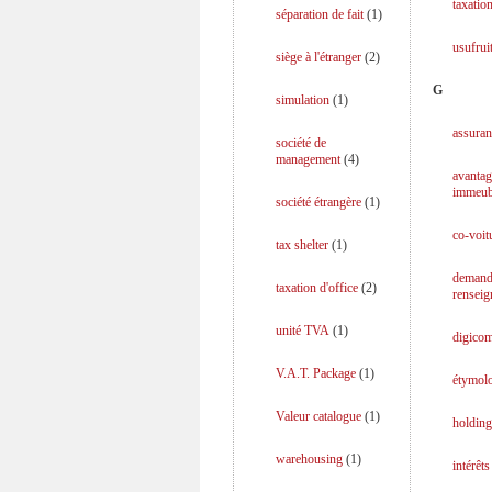
taxation
séparation de fait
(
1
)
usufrui
siège à l'étranger
(
2
)
G
simulation
(
1
)
assuran
société de
management
(
4
)
avantag
immeub
société étrangère
(
1
)
co-voit
tax shelter
(
1
)
demand
taxation d'office
(
2
)
rensei
unité TVA
(
1
)
digicom
V.A.T. Package
(
1
)
étymol
Valeur catalogue
(
1
)
holding
warehousing
(
1
)
intérêt