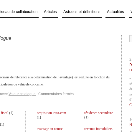
éseau de collaboration
Articles
Astuces et définitions
Actualités
alogue
2
D
O
rmais de référence à la détermination de l’avantage) est réduite en fonction du
«
t
iculation du véhicule concerné.
d
 avec
Valeur catalogue
|
Commentaires fermés
p
d
C
 fiscal
(
1
)
acquisition intra-com
résidence secondaire
(
1
)
(
1
)
1
(
1
)
N
avantage en nature
revenus immobiliers