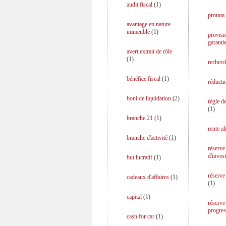
audit fiscal
(
1
)
prorata
avantage en nature
immeuble
(
1
)
provisi
garanti
avert.extrait de rôle
(
1
)
recherc
bénéfice fiscal
(
1
)
réducti
boni de liquidation
(
2
)
règle d
(
1
)
branche 21
(
1
)
rente a
branche d'activité
(
1
)
réserve
d'inves
but lucratif
(
1
)
réserve
cadeaux d'affaires
(
1
)
(
1
)
capital
(
1
)
réserve
progres
cash for car
(
1
)