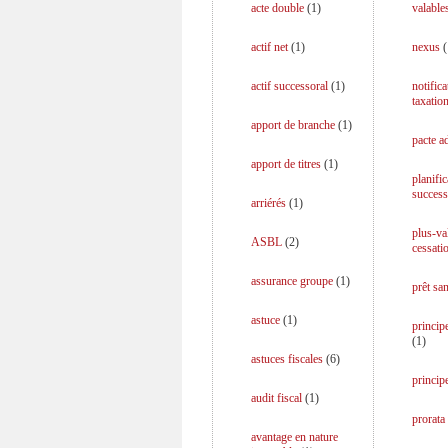
acte double
(
1
)
valable
actif net
(
1
)
nexus
(
actif successoral
(
1
)
notifica
taxatio
apport de branche
(
1
)
pacte a
apport de titres
(
1
)
planific
success
arriérés
(
1
)
plus-va
ASBL
(
2
)
cessati
assurance groupe
(
1
)
prêt san
astuce
(
1
)
principe
(
1
)
astuces fiscales
(
6
)
princip
audit fiscal
(
1
)
prorata
avantage en nature