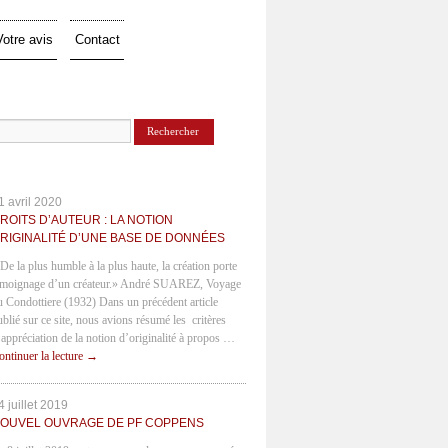
Votre avis
Contact
1 avril 2020
ROITS D’AUTEUR : LA NOTION
RIGINALITÉ D’UNE BASE DE DONNÉES
 De la plus humble à la plus haute, la création porte
émoignage d’un créateur.» André SUAREZ, Voyage
u Condottiere (1932) Dans un précédent article
ublié sur ce site, nous avions résumé les critères
’appréciation de la notion d’originalité à propos …
ontinuer la lecture
→
4 juillet 2019
OUVEL OUVRAGE DE PF COPPENS