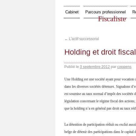
Cabinet
Parcours professionnel
R
Fiscaliste
←
L’actif successoral
Holding et droit fiscal
Publié le
3 septembre 2012
par
coppens
Une Holding est une société ayant pour vocation de
dans les diverses sociétés détenues. Signalons d’
est soumise au taux normal d’impôt des sociétés de
législation concernant le régime fiscal des actions, 
que la holding n’a en général pas droit au taux réd
La détention de participation réduit ou exclut auss
belge de détenir des participations dans le capital