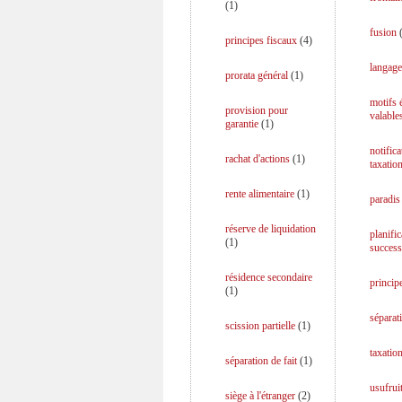
(
1
)
fusion
principes fiscaux
(
4
)
langage
prorata général
(
1
)
motifs
provision pour
valable
garantie
(
1
)
notifica
rachat d'actions
(
1
)
taxatio
rente alimentaire
(
1
)
paradis 
réserve de liquidation
planific
(
1
)
success
résidence secondaire
princip
(
1
)
séparati
scission partielle
(
1
)
taxation
séparation de fait
(
1
)
usufrui
siège à l'étranger
(
2
)