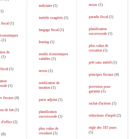
nexus
(
1
)
indiciaire
(
1
)
(
1
)
paradis fiscal
(
1
)
intérêts exagérés
(
1
)
 fiscal
(
1
)
planification
langage fiscal
(
1
)
successorale
(
1
)
 économiques
s
(
1
)
leasing
(
1
)
plus-value de
cessation
(
1
)
tion de
motifs économiques
n
(
1
)
valables
(
1
)
prêt sans intérêt
(
1
)
fiscal
(
1
)
nexus
(
1
)
principes fiscaux
(
4
)
ation
notification de
orale
(
1
)
provision pour
taxation
(
1
)
garantie
(
1
)
es fiscaux
(
4
)
pacte adjoint
(
1
)
rachat d'actions
(
1
)
on de fait
(
1
)
planification
réductions d'impôt
(
2
)
successorale
(
1
)
 d'office
(
2
)
règle des 183 jours
plus-value de
(
1
)
cessation
(
1
)
t
(
6
)