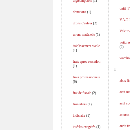
digicomptable
(
1
)
unité 
donations
(
1
)
V.A.T.
droits d'auteur
(
2
)
Valeur 
erreur matérielle
(
1
)
voiture
établissement stable
(
2
)
(
1
)
wareho
frais après cessation
(
1
)
F
frais professionnels
abus fi
(
6
)
actif ne
fraude fiscale
(
2
)
actif s
frontaliers
(
1
)
astuces 
indiciaire
(
1
)
audit fi
intérêts exagérés
(
1
)