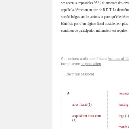
ses revenus imposables 95 % du montant des divide
appelle la déduction au titre de R.D.T. Le deuxième 
société belges sur les actions et parts qu’elle détie
bénéficie pas d’un régime fiscal notablement plus 
condition de participation minimale n’est requise.
Ce contenu a été publié dans
Astuces et déf
favoris avec
ce permalien
.
←
L’actif successoral
A
langage
abus fiscal
(
1
)
leasing
acquisition intra-com
legs
(
1
)
(
1
)
motifs