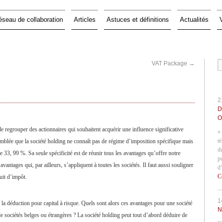
éseau de collaboration
Articles
Astuces et définitions
Actualités
VAT Package
→
2
D
O
 regrouper des actionnaires qui souhaitent acquérir une influence significative
«
t
emblée que la société holding ne connaît pas de régime d’imposition spécifique mais
d
 33, 99 %. Sa seule spécificité est de réunir tous les avantages qu’offre notre
p
avantages qui, par ailleurs, s’appliquent à toutes les sociétés. Il faut aussi souligner
d
C
uit d’impôt.
1
i la déduction pour capital à risque. Quels sont alors ces avantages pour une société
N
 de sociétés belges ou étrangères ? La société holding peut tout d’abord déduire de