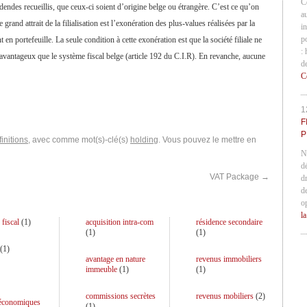
C
ndes recueillis, que ceux-ci soient d’origine belge ou étrangère. C’est ce qu’on
a
grand attrait de la filialisation est l’exonération des plus-values réalisées par la
in
p
nt en portefeuille. La seule condition à cette exonération est que la société filiale ne
:
avantageux que le système fiscal belge (article 192 du C.I.R). En revanche, aucune
d
C
1
F
P
initions
, avec comme mot(s)-clé(s)
holding
. Vous pouvez le mettre en
N
d
VAT Package
→
d
d
o
l
 fiscal
(
1
)
acquisition intra-com
résidence secondaire
(
1
)
(
1
)
(
1
)
avantage en nature
revenus immobiliers
immeuble
(
1
)
(
1
)
commissions secrètes
revenus mobiliers
(
2
)
 économiques
(
1
)