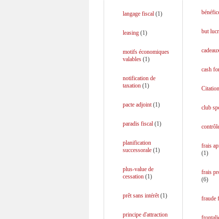
bénéfice
langage fiscal
(
1
)
but lucr
leasing
(
1
)
cadeaux
motifs économiques
valables
(
1
)
cash fo
notification de
taxation
(
1
)
Citation
pacte adjoint
(
1
)
club spo
paradis fiscal
(
1
)
contrôle
planification
frais a
successorale
(
1
)
(
1
)
plus-value de
frais p
cessation
(
1
)
(
6
)
prêt sans intérêt
(
1
)
fraude f
principe d'attraction
frontali