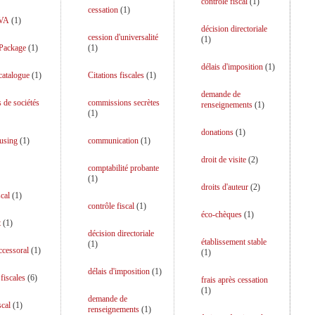
contrôle fiscal
(
1
)
cessation
(
1
)
TVA
(
1
)
décision directoriale
cession d'universalité
(
1
)
 Package
(
1
)
(
1
)
délais d'imposition
(
1
)
catalogue
(
1
)
Citations fiscales
(
1
)
demande de
s de sociétés
commissions secrètes
renseignements
(
1
)
(
1
)
donations
(
1
)
using
(
1
)
communication
(
1
)
droit de visite
(
2
)
comptabilité probante
(
1
)
droits d'auteur
(
2
)
scal
(
1
)
contrôle fiscal
(
1
)
éco-chèques
(
1
)
t
(
1
)
décision directoriale
établissement stable
(
1
)
uccessoral
(
1
)
(
1
)
délais d'imposition
(
1
)
fiscales
(
6
)
frais après cessation
(
1
)
demande de
scal
(
1
)
renseignements
(
1
)