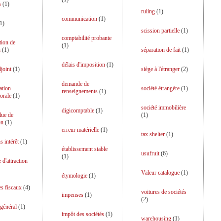
s
(
1
)
ruling
(
1
)
communication
(
1
)
1
)
scission partielle
(
1
)
comptabilité probante
tion de
(
1
)
n
(
1
)
séparation de fait
(
1
)
délais d'imposition
(
1
)
djoint
(
1
)
siège à l'étranger
(
2
)
demande de
ation
société étrangère
(
1
)
renseignements
(
1
)
orale
(
1
)
société immobilière
digicomptable
(
1
)
lue de
(
1
)
on
(
1
)
erreur matérielle
(
1
)
tax shelter
(
1
)
s intérêt
(
1
)
établissement stable
usufruit
(
6
)
(
1
)
 d'attraction
Valeur catalogue
(
1
)
étymologie
(
1
)
es fiscaux
(
4
)
voitures de sociétés
impenses
(
1
)
(
2
)
 général
(
1
)
impôt des sociétés
(
1
)
warehousing
(
1
)