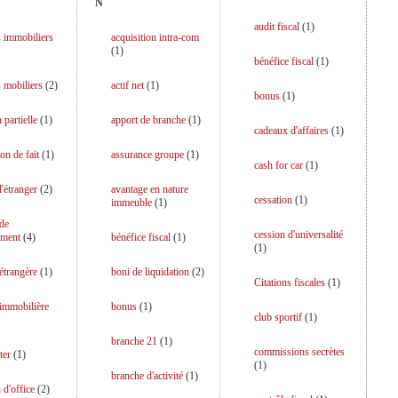
N
audit fiscal
(
1
)
 immobiliers
acquisition intra-com
(
1
)
bénéfice fiscal
(
1
)
 mobiliers
(
2
)
actif net
(
1
)
bonus
(
1
)
 partielle
(
1
)
apport de branche
(
1
)
cadeaux d'affaires
(
1
)
on de fait
(
1
)
assurance groupe
(
1
)
cash for car
(
1
)
l'étranger
(
2
)
avantage en nature
cessation
(
1
)
immeuble
(
1
)
 de
cession d'universalité
ment
(
4
)
bénéfice fiscal
(
1
)
(
1
)
 étrangère
(
1
)
boni de liquidation
(
2
)
Citations fiscales
(
1
)
 immobilière
bonus
(
1
)
club sportif
(
1
)
branche 21
(
1
)
commissions secrètes
ter
(
1
)
(
1
)
branche d'activité
(
1
)
 d'office
(
2
)