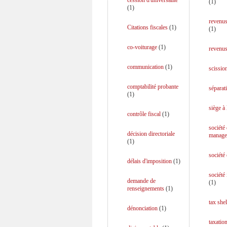
cession d'universalité
(
1
)
(
1
)
revenus
Citations fiscales
(
1
)
(
1
)
co-voiturage
(
1
)
revenus
communication
(
1
)
scission
comptabilité probante
séparati
(
1
)
siège à 
contrôle fiscal
(
1
)
société
décision directoriale
manage
(
1
)
société
délais d'imposition
(
1
)
société
demande de
(
1
)
renseignements
(
1
)
tax shel
dénonciation
(
1
)
taxation