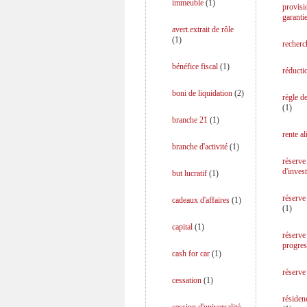
immeuble
(
1
)
provisi
garanti
avert.extrait de rôle
(
1
)
recherc
bénéfice fiscal
(
1
)
réducti
boni de liquidation
(
2
)
règle d
(
1
)
branche 21
(
1
)
rente a
branche d'activité
(
1
)
réserve
d'inves
but lucratif
(
1
)
réserve
cadeaux d'affaires
(
1
)
(
1
)
capital
(
1
)
réserve
progres
cash for car
(
1
)
réserve
cessation
(
1
)
résiden