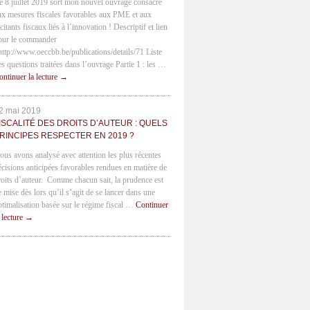
e 8 juillet 2019 sort mon nouvel ouvrage consacré
ux mesures fiscales favorables aux PME et aux
citants fiscaux liés à l’innovation ! Descriptif et lien
our le commander
 http://www.oeccbb.be/publications/details/71 Liste
es questions traitées dans l’ouvrage Partie 1 : les …
ontinuer la lecture
→
2 mai 2019
ISCALITÉ DES DROITS D’AUTEUR : QUELS
RINCIPES RESPECTER EN 2019 ?
ous avons analysé avec attention les plus récentes
écisions anticipées favorables rendues en matière de
roits d’auteur. Comme chacun sait, la prudence est
e mise dès lors qu’il s’agit de se lancer dans une
ptimalisation basée sur le régime fiscal …
Continuer
a lecture
→