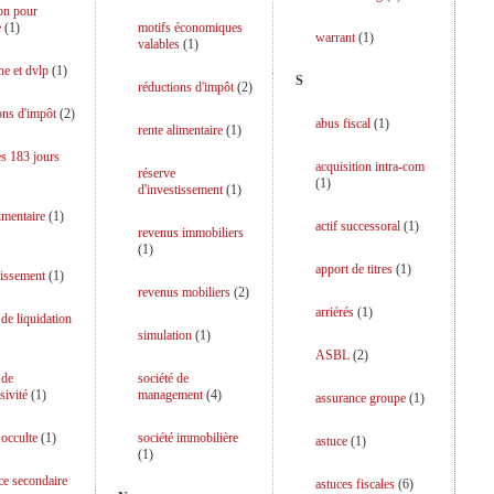
on pour
e
(
1
)
motifs économiques
warrant
(
1
)
valables
(
1
)
he et dvlp
(
1
)
S
réductions d'impôt
(
2
)
ons d'impôt
(
2
)
abus fiscal
(
1
)
rente alimentaire
(
1
)
es 183 jours
acquisition intra-com
réserve
(
1
)
d'investissement
(
1
)
limentaire
(
1
)
actif successoral
(
1
)
revenus immobiliers
(
1
)
apport de titres
(
1
)
tissement
(
1
)
revenus mobiliers
(
2
)
arriérés
(
1
)
 de liquidation
simulation
(
1
)
ASBL
(
2
)
 de
société de
sivité
(
1
)
management
(
4
)
assurance groupe
(
1
)
 occulte
(
1
)
société immobilière
astuce
(
1
)
(
1
)
ce secondaire
astuces fiscales
(
6
)