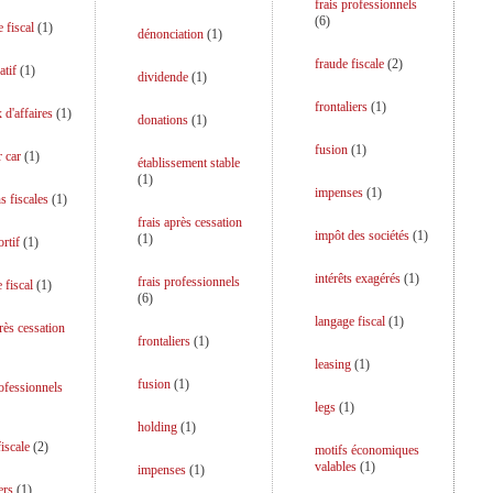
frais professionnels
(
6
)
 fiscal
(
1
)
dénonciation
(
1
)
fraude fiscale
(
2
)
atif
(
1
)
dividende
(
1
)
frontaliers
(
1
)
 d'affaires
(
1
)
donations
(
1
)
fusion
(
1
)
r car
(
1
)
établissement stable
(
1
)
impenses
(
1
)
s fiscales
(
1
)
frais après cessation
impôt des sociétés
(
1
)
(
1
)
rtif
(
1
)
intérêts exagérés
(
1
)
frais professionnels
 fiscal
(
1
)
(
6
)
langage fiscal
(
1
)
près cessation
frontaliers
(
1
)
leasing
(
1
)
fusion
(
1
)
rofessionnels
legs
(
1
)
holding
(
1
)
iscale
(
2
)
motifs économiques
valables
(
1
)
impenses
(
1
)
ers
(
1
)