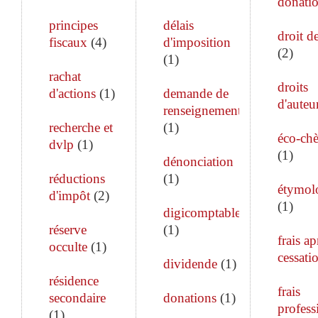
donati
principes
délais
droit de
fiscaux
(
4
)
d'imposition
(
2
)
(
1
)
rachat
droits
d'actions
(
1
)
demande de
d'auteu
renseignements
recherche et
(
1
)
éco-ch
dvlp
(
1
)
(
1
)
dénonciation
réductions
(
1
)
étymol
d'impôt
(
2
)
(
1
)
digicomptable
réserve
(
1
)
frais ap
occulte
(
1
)
cessati
dividende
(
1
)
résidence
frais
secondaire
donations
(
1
)
profess
(
1
)