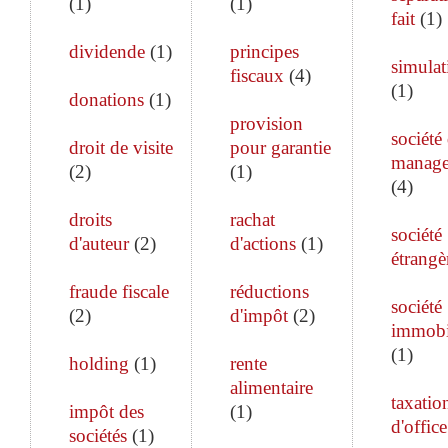
(
1
)
(
1
)
fait
(
1
)
dividende
(
1
)
principes
simulat
fiscaux
(
4
)
(
1
)
donations
(
1
)
provision
société
droit de visite
pour garantie
manag
(
2
)
(
1
)
(
4
)
droits
rachat
société
d'auteur
(
2
)
d'actions
(
1
)
étrangè
fraude fiscale
réductions
société
(
2
)
d'impôt
(
2
)
immobi
(
1
)
holding
(
1
)
rente
alimentaire
taxatio
impôt des
(
1
)
d'office
sociétés
(
1
)