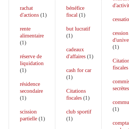
d'activi
rachat
bénéfice
d'actions
(
1
)
fiscal
(
1
)
cessati
rente
but lucratif
cession
alimentaire
(
1
)
d'unive
(
1
)
(
1
)
cadeaux
réserve de
d'affaires
(
1
)
Citatio
liquidation
fiscales
(
1
)
cash for car
(
1
)
commis
résidence
secrètes
secondaire
Citations
(
1
)
fiscales
(
1
)
commun
(
1
)
scission
club sportif
partielle
(
1
)
(
1
)
comptab