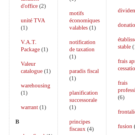
d'office
(
2
)
divide
motifs
unité TVA
économiques
donati
(
1
)
valables
(
1
)
établis
V.A.T.
notification
stable
(
Package
(
1
)
de taxation
(
1
)
frais ap
Valeur
cessati
catalogue
(
1
)
paradis fiscal
(
1
)
frais
warehousing
profess
(
1
)
planification
(
6
)
successorale
warrant
(
1
)
(
1
)
frontali
B
principes
fusion
fiscaux
(
4
)