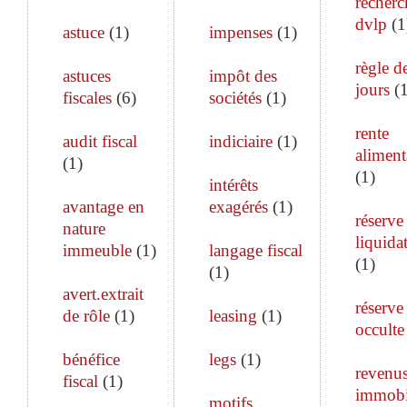
recherc
dvlp
(
1
astuce
(
1
)
impenses
(
1
)
règle d
astuces
impôt des
jours
(
fiscales
(
6
)
sociétés
(
1
)
rente
audit fiscal
indiciaire
(
1
)
aliment
(
1
)
(
1
)
intérêts
avantage en
exagérés
(
1
)
réserve
nature
liquida
immeuble
(
1
)
langage fiscal
(
1
)
(
1
)
avert.extrait
réserve
de rôle
(
1
)
leasing
(
1
)
occulte
bénéfice
legs
(
1
)
revenu
fiscal
(
1
)
immobi
motifs