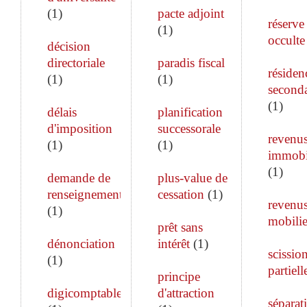
(
1
)
pacte adjoint
réserve
(
1
)
occulte
décision
directoriale
paradis fiscal
résiden
(
1
)
(
1
)
seconda
(
1
)
délais
planification
d'imposition
successorale
revenu
(
1
)
(
1
)
immobi
(
1
)
demande de
plus-value de
renseignements
cessation
(
1
)
revenu
(
1
)
mobilie
prêt sans
dénonciation
intérêt
(
1
)
scissio
(
1
)
partiell
principe
digicomptable
d'attraction
séparat