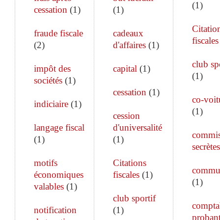
(
1
)
cessation
(
1
)
(
1
)
Citatio
fraude fiscale
cadeaux
fiscales
(
2
)
d'affaires
(
1
)
club sp
impôt des
capital
(
1
)
(
1
)
sociétés
(
1
)
cessation
(
1
)
co-voit
indiciaire
(
1
)
(
1
)
cession
langage fiscal
d'universalité
commis
(
1
)
(
1
)
secrètes
motifs
Citations
commun
économiques
fiscales
(
1
)
(
1
)
valables
(
1
)
club sportif
comptab
notification
(
1
)
proban