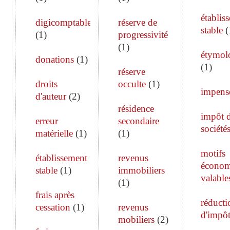
établis
digicomptable
réserve de
stable
(
(
1
)
progressivité
(
1
)
étymol
donations
(
1
)
(
1
)
réserve
droits
occulte
(
1
)
impens
d'auteur
(
2
)
résidence
impôt 
erreur
secondaire
société
matérielle
(
1
)
(
1
)
motifs
établissement
revenus
économ
stable
(
1
)
immobiliers
valable
(
1
)
frais après
réducti
cessation
(
1
)
revenus
d'impô
mobiliers
(
2
)