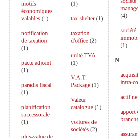
société
motifs
(
1
)
manag
économiques
(
4
)
valables
(
1
)
tax shelter
(
1
)
société
notification
taxation
immobi
de taxation
d'office
(
2
)
(
1
)
(
1
)
unité TVA
N
pacte adjoint
(
1
)
(
1
)
acquisi
V.A.T.
intra-c
paradis fiscal
Package
(
1
)
(
1
)
actif ne
Valeur
planification
catalogue
(
1
)
apport 
successorale
branch
(
1
)
voitures de
sociétés
(
2
)
assuran
plus-value de