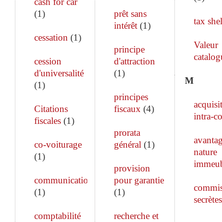
cash for car
(
1
)
prêt sans
tax shel
intérêt
(
1
)
cessation
(
1
)
Valeur
principe
catalog
cession
d'attraction
d'universalité
(
1
)
M
(
1
)
principes
acquisi
Citations
fiscaux
(
4
)
intra-c
fiscales
(
1
)
prorata
avanta
co-voiturage
général
(
1
)
nature
(
1
)
immeub
provision
communication
pour garantie
commis
(
1
)
(
1
)
secrètes
comptabilité
recherche et