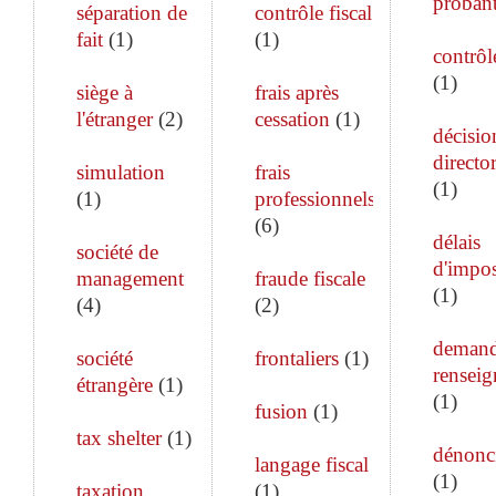
proban
séparation de
contrôle fiscal
fait
(
1
)
(
1
)
contrôle
(
1
)
siège à
frais après
l'étranger
(
2
)
cessation
(
1
)
décisio
director
simulation
frais
(
1
)
(
1
)
professionnels
(
6
)
délais
société de
d'impos
management
fraude fiscale
(
1
)
(
4
)
(
2
)
demand
société
frontaliers
(
1
)
rensei
étrangère
(
1
)
(
1
)
fusion
(
1
)
tax shelter
(
1
)
dénonc
langage fiscal
(
1
)
taxation
(
1
)