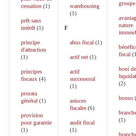
groupe
cessation
(
1
)
warehousing
(
1
)
avanta
prêt sans
nature
intérêt
(
1
)
F
immeub
principe
abus fiscal
(
1
)
bénéfic
d'attraction
fiscal
(
(
1
)
actif net
(
1
)
boni d
principes
actif
liquida
fiscaux
(
4
)
successoral
(
2
)
(
1
)
prorata
bonus
général
(
1
)
astuces
fiscales
(
6
)
branch
provision
(
1
)
pour garantie
audit fiscal
(
1
)
(
1
)
branch