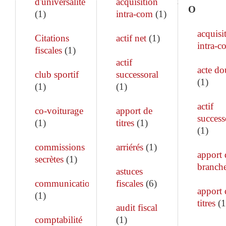
d'universalité
acquisition
O
(
1
)
intra-com
(
1
)
acquisi
Citations
actif net
(
1
)
intra-c
fiscales
(
1
)
actif
acte do
club sportif
successoral
(
1
)
(
1
)
(
1
)
actif
co-voiturage
apport de
success
(
1
)
titres
(
1
)
(
1
)
commissions
arriérés
(
1
)
apport 
secrètes
(
1
)
branch
astuces
communication
fiscales
(
6
)
apport 
(
1
)
titres
(
1
audit fiscal
comptabilité
(
1
)