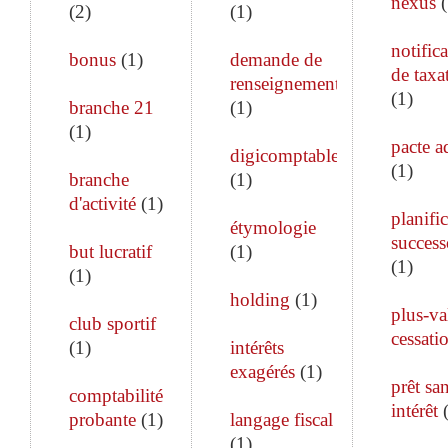
nexus
(
(
2
)
(
1
)
notific
bonus
(
1
)
demande de
de taxa
renseignements
(
1
)
branche 21
(
1
)
(
1
)
pacte a
digicomptable
(
1
)
branche
(
1
)
d'activité
(
1
)
planifi
étymologie
success
but lucratif
(
1
)
(
1
)
(
1
)
holding
(
1
)
plus-va
club sportif
cessati
(
1
)
intérêts
exagérés
(
1
)
prêt sa
comptabilité
intérêt
probante
(
1
)
langage fiscal
(
1
)