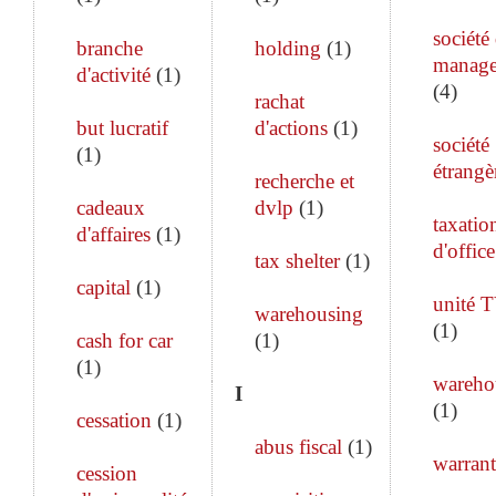
société
branche
holding
(
1
)
manag
d'activité
(
1
)
(
4
)
rachat
but lucratif
d'actions
(
1
)
société
(
1
)
étrangè
recherche et
cadeaux
dvlp
(
1
)
taxatio
d'affaires
(
1
)
d'office
tax shelter
(
1
)
capital
(
1
)
unité 
warehousing
(
1
)
cash for car
(
1
)
(
1
)
wareho
I
(
1
)
cessation
(
1
)
abus fiscal
(
1
)
warrant
cession