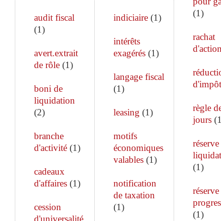
pour ga
(
1
)
audit fiscal
indiciaire
(
1
)
(
1
)
rachat
intérêts
d'actio
avert.extrait
exagérés
(
1
)
de rôle
(
1
)
réducti
langage fiscal
d'impô
boni de
(
1
)
liquidation
règle d
(
2
)
leasing
(
1
)
jours
(
branche
motifs
réserve
d'activité
(
1
)
économiques
liquida
valables
(
1
)
(
1
)
cadeaux
d'affaires
(
1
)
notification
réserve
de taxation
progres
cession
(
1
)
(
1
)
d'universalité