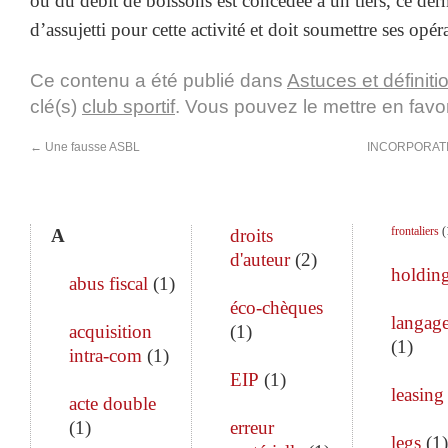
ou du débit de boissons est concédée à un tiers, ce dern
d’assujetti pour cette activité et doit soumettre ses opé
Ce contenu a été publié dans
Astuces et définiti
clé(s)
club sportif
. Vous pouvez le mettre en favo
←
Une fausse ASBL
INCORPORATI
frontaliers
(
A
droits
d'auteur
(
2
)
holdin
abus fiscal
(
1
)
éco-chèques
langage
acquisition
(
1
)
(
1
)
intra-com
(
1
)
EIP
(
1
)
leasing
acte double
(
1
)
erreur
legs
(
1
)