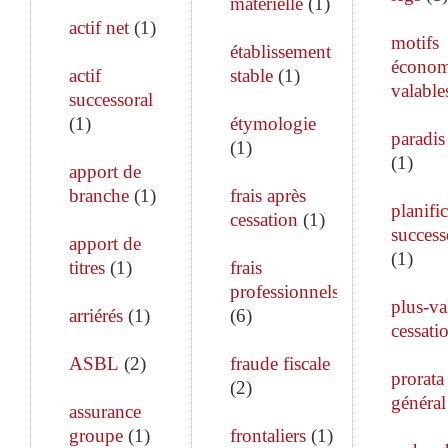
matérielle
(
1
)
actif net
(
1
)
motifs
établissement
économ
actif
stable
(
1
)
valable
successoral
(
1
)
étymologie
paradis 
(
1
)
(
1
)
apport de
branche
(
1
)
frais après
planifi
cessation
(
1
)
success
apport de
(
1
)
titres
(
1
)
frais
professionnels
plus-va
arriérés
(
1
)
(
6
)
cessati
ASBL
(
2
)
fraude fiscale
prorata
(
2
)
général
assurance
groupe
(
1
)
frontaliers
(
1
)