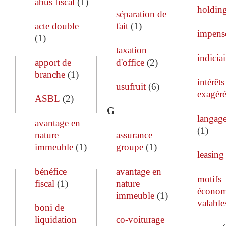
abus fiscal
(
1
)
holdin
séparation de
acte double
fait
(
1
)
impens
(
1
)
taxation
indiciai
apport de
d'office
(
2
)
branche
(
1
)
intérêts
usufruit
(
6
)
exagéré
ASBL
(
2
)
G
langage
avantage en
(
1
)
nature
assurance
immeuble
(
1
)
groupe
(
1
)
leasing
bénéfice
avantage en
motifs
fiscal
(
1
)
nature
économ
immeuble
(
1
)
valable
boni de
liquidation
co-voiturage