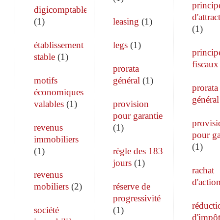
princip
digicomptable
d'attrac
(
1
)
leasing
(
1
)
(
1
)
établissement
legs
(
1
)
princip
stable
(
1
)
fiscaux
prorata
motifs
général
(
1
)
prorata
économiques
général
valables
(
1
)
provision
pour garantie
provisi
revenus
(
1
)
pour ga
immobiliers
(
1
)
(
1
)
règle des 183
jours
(
1
)
rachat
revenus
d'actio
mobiliers
(
2
)
réserve de
progressivité
réducti
société
(
1
)
d'impô