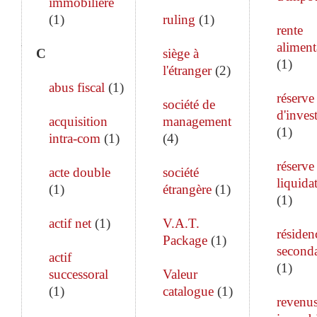
immobilière
(
1
)
ruling
(
1
)
rente
aliment
C
siège à
(
1
)
l'étranger
(
2
)
abus fiscal
(
1
)
réserve
société de
d'inves
acquisition
management
(
1
)
intra-com
(
1
)
(
4
)
réserve
acte double
société
liquida
(
1
)
étrangère
(
1
)
(
1
)
actif net
(
1
)
V.A.T.
résiden
Package
(
1
)
seconda
actif
(
1
)
successoral
Valeur
(
1
)
catalogue
(
1
)
revenu