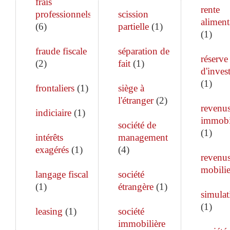
frais
rente
professionnels
scission
aliment
(
6
)
partielle
(
1
)
(
1
)
fraude fiscale
séparation de
réserve
(
2
)
fait
(
1
)
d'inves
(
1
)
frontaliers
(
1
)
siège à
l'étranger
(
2
)
revenu
indiciaire
(
1
)
immobi
société de
(
1
)
intérêts
management
exagérés
(
1
)
(
4
)
revenu
mobilie
langage fiscal
société
(
1
)
étrangère
(
1
)
simulat
(
1
)
leasing
(
1
)
société
immobilière