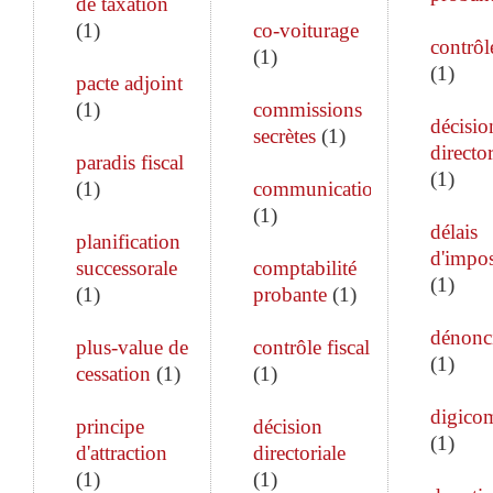
de taxation
(
1
)
co-voiturage
contrôle
(
1
)
(
1
)
pacte adjoint
(
1
)
commissions
décisio
secrètes
(
1
)
director
paradis fiscal
(
1
)
(
1
)
communication
(
1
)
délais
planification
d'impos
successorale
comptabilité
(
1
)
(
1
)
probante
(
1
)
dénonc
plus-value de
contrôle fiscal
(
1
)
cessation
(
1
)
(
1
)
digico
principe
décision
(
1
)
d'attraction
directoriale
(
1
)
(
1
)