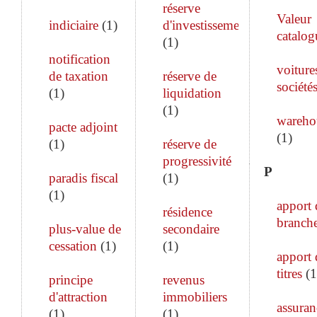
réserve
Valeur
indiciaire
(
1
)
d'investissement
catalog
(
1
)
notification
voiture
de taxation
réserve de
société
(
1
)
liquidation
(
1
)
wareho
pacte adjoint
(
1
)
(
1
)
réserve de
progressivité
P
paradis fiscal
(
1
)
(
1
)
apport 
résidence
branch
plus-value de
secondaire
cessation
(
1
)
(
1
)
apport 
titres
(
1
principe
revenus
d'attraction
immobiliers
assuran
(
1
)
(
1
)