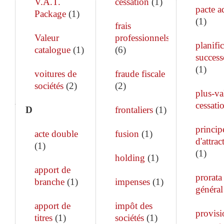
V.A.T.
cessation
(
1
)
pacte a
Package
(
1
)
(
1
)
frais
Valeur
professionnels
planifi
catalogue
(
1
)
(
6
)
success
(
1
)
voitures de
fraude fiscale
sociétés
(
2
)
(
2
)
plus-va
cessati
D
frontaliers
(
1
)
princip
acte double
fusion
(
1
)
d'attrac
(
1
)
(
1
)
holding
(
1
)
apport de
prorata
branche
(
1
)
impenses
(
1
)
général
apport de
impôt des
provisi
titres
(
1
)
sociétés
(
1
)