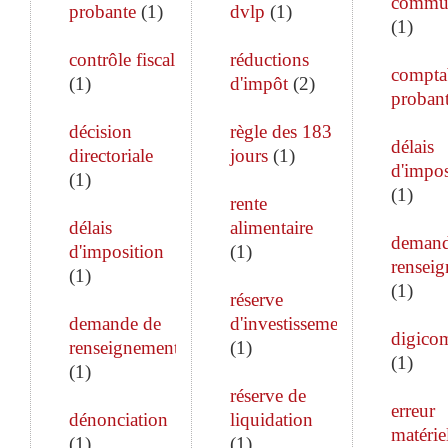
commun
probante
(
1
)
dvlp
(
1
)
(
1
)
contrôle fiscal
réductions
comptab
(
1
)
d'impôt
(
2
)
proban
décision
règle des 183
délais
directoriale
jours
(
1
)
d'impos
(
1
)
(
1
)
rente
délais
alimentaire
demand
d'imposition
(
1
)
rensei
(
1
)
(
1
)
réserve
demande de
d'investissement
digico
renseignements
(
1
)
(
1
)
(
1
)
réserve de
erreur
dénonciation
liquidation
matérie
(
1
)
(
1
)