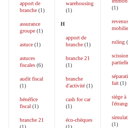
immobi
apport de
warehousing
(
1
)
branche
(
1
)
(
1
)
revenu
assurance
H
mobilie
groupe
(
1
)
apport de
ruling
(
astuce
(
1
)
branche
(
1
)
scissio
astuces
branche 21
partiell
fiscales
(
6
)
(
1
)
séparat
audit fiscal
branche
fait
(
1
)
(
1
)
d'activité
(
1
)
siège à
bénéfice
cash for car
l'étrang
fiscal
(
1
)
(
1
)
simulat
branche 21
éco-chèques
(
1
)
(
1
)
(
1
)