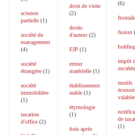
(
6
)
droit de visite
scission
(
2
)
frontali
partielle
(
1
)
droits
fusion
société de
d'auteur
(
2
)
management
holdin
(
4
)
EIP
(
1
)
impôt 
société
erreur
société
étrangère
(
1
)
matérielle
(
1
)
motifs
société
établissement
économ
immobilière
stable
(
1
)
valable
(
1
)
étymologie
notific
taxation
(
1
)
de taxa
d'office
(
2
)
(
1
)
frais après