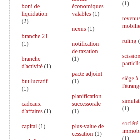
(
1
)
boni de
économiques
liquidation
valables
(
1
)
revenu
(
2
)
mobilie
nexus
(
1
)
branche 21
ruling
(
(
1
)
notification
de taxation
scissio
branche
(
1
)
partiell
d'activité
(
1
)
pacte adjoint
siège à
but lucratif
(
1
)
l'étrang
(
1
)
planification
simulat
cadeaux
successorale
(
1
)
d'affaires
(
1
)
(
1
)
société
capital
(
1
)
plus-value de
immobi
cessation
(
1
)
(
1
)