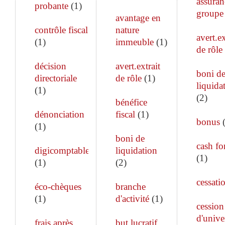
assuran
probante
(
1
)
groupe
avantage en
contrôle fiscal
nature
avert.ex
(
1
)
immeuble
(
1
)
de rôle
décision
avert.extrait
boni d
directoriale
de rôle
(
1
)
liquida
(
1
)
(
2
)
bénéfice
dénonciation
fiscal
(
1
)
bonus
(
1
)
boni de
cash fo
digicomptable
liquidation
(
1
)
(
1
)
(
2
)
cessati
éco-chèques
branche
(
1
)
d'activité
(
1
)
cession
d'unive
frais après
but lucratif