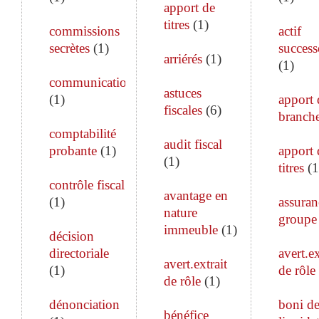
apport de
titres
(
1
)
commissions
actif
secrètes
(
1
)
success
arriérés
(
1
)
(
1
)
communication
astuces
(
1
)
apport 
fiscales
(
6
)
branch
comptabilité
audit fiscal
probante
(
1
)
apport 
(
1
)
titres
(
1
contrôle fiscal
avantage en
(
1
)
assuran
nature
groupe
immeuble
(
1
)
décision
directoriale
avert.ex
avert.extrait
(
1
)
de rôle
de rôle
(
1
)
dénonciation
boni d
bénéfice