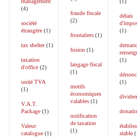
management
(
1
)
(
4
)
fraude fiscale
délais
(
2
)
société
d'impos
étrangère
(
1
)
(
1
)
frontaliers
(
1
)
tax shelter
(
1
)
demand
fusion
(
1
)
rensei
taxation
(
1
)
langage fiscal
d'office
(
2
)
(
1
)
dénonc
unité TVA
(
1
)
motifs
(
1
)
économiques
divide
valables
(
1
)
V.A.T.
Package
(
1
)
donati
notification
de taxation
Valeur
établis
(
1
)
catalogue
(
1
)
stable
(