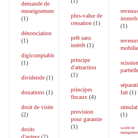
(
1
)
demande de
renseignements
revenu
plus-value de
(
1
)
immobi
cessation
(
1
)
(
1
)
dénonciation
prêt sans
(
1
)
revenu
intérêt
(
1
)
mobilie
digicomptable
principe
(
1
)
scissio
d'attraction
partiell
(
1
)
dividende
(
1
)
séparat
principes
donations
(
1
)
fait
(
1
)
fiscaux
(
4
)
droit de visite
simulat
provision
(
2
)
(
1
)
pour garantie
(
1
)
société de
droits
managemen
d'auteur
(
2
)