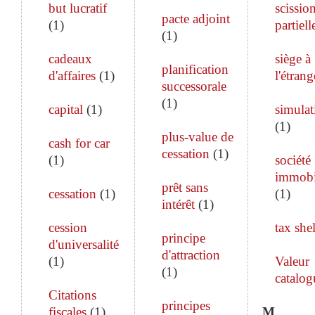
but lucratif
scissio
pacte adjoint
(
1
)
partiell
(
1
)
cadeaux
siège à
planification
d'affaires
(
1
)
l'étrang
successorale
(
1
)
capital
(
1
)
simulat
(
1
)
plus-value de
cash for car
cessation
(
1
)
(
1
)
société
immobi
prêt sans
cessation
(
1
)
(
1
)
intérêt
(
1
)
cession
tax shel
principe
d'universalité
d'attraction
(
1
)
Valeur
(
1
)
catalog
Citations
principes
fiscales
(
1
)
M