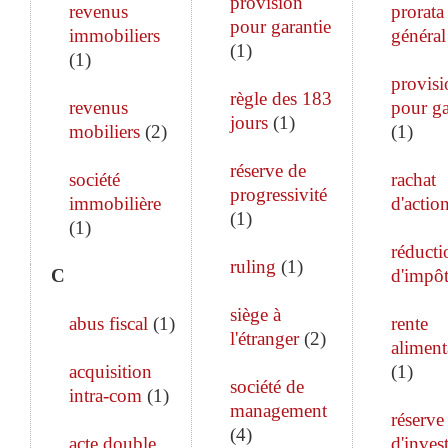
provision
revenus
prorata
pour garantie
immobiliers
général
(
1
)
(
1
)
provisi
règle des 183
revenus
pour ga
jours
(
1
)
mobiliers
(
2
)
(
1
)
réserve de
société
rachat
progressivité
immobilière
d'actio
(
1
)
(
1
)
réducti
ruling
(
1
)
C
d'impô
siège à
abus fiscal
(
1
)
rente
l'étranger
(
2
)
aliment
acquisition
(
1
)
société de
intra-com
(
1
)
management
réserve
(
4
)
acte double
d'inves