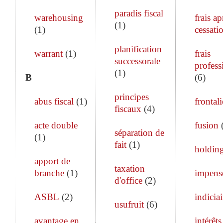
paradis fiscal
warehousing
frais ap
(
1
)
(
1
)
cessati
planification
warrant
(
1
)
frais
successorale
profess
(
1
)
B
(
6
)
principes
abus fiscal
(
1
)
frontali
fiscaux
(
4
)
acte double
fusion
séparation de
(
1
)
fait
(
1
)
holdin
apport de
taxation
branche
(
1
)
impens
d'office
(
2
)
ASBL
(
2
)
indiciai
usufruit
(
6
)
avantage en
intérêts