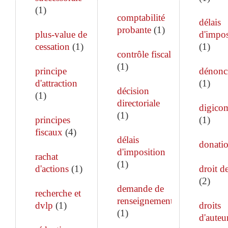
(
1
)
comptabilité
délais
probante
(
1
)
plus-value de
d'impos
cessation
(
1
)
(
1
)
contrôle fiscal
(
1
)
principe
dénonc
d'attraction
(
1
)
décision
(
1
)
directoriale
digico
(
1
)
principes
(
1
)
fiscaux
(
4
)
délais
donati
d'imposition
rachat
(
1
)
d'actions
(
1
)
droit de
(
2
)
demande de
recherche et
renseignements
dvlp
(
1
)
droits
(
1
)
d'auteu