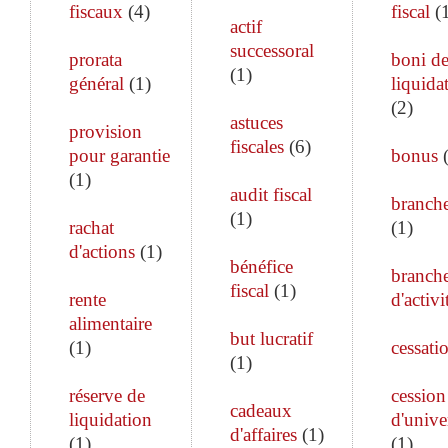
fiscaux
(
4
)
fiscal
(
actif
successoral
prorata
boni d
(
1
)
général
(
1
)
liquida
(
2
)
astuces
provision
fiscales
(
6
)
pour garantie
bonus
(
1
)
audit fiscal
branch
(
1
)
rachat
(
1
)
d'actions
(
1
)
bénéfice
branch
fiscal
(
1
)
rente
d'activi
alimentaire
but lucratif
(
1
)
cessati
(
1
)
réserve de
cession
cadeaux
liquidation
d'unive
d'affaires
(
1
)
(
1
)
(
1
)