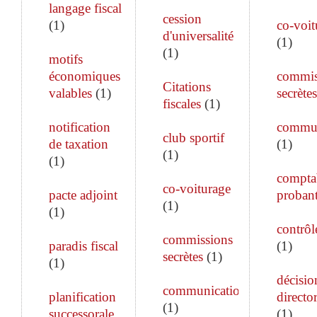
langage fiscal
cession
(
1
)
co-voit
d'universalité
(
1
)
(
1
)
motifs
économiques
commis
Citations
valables
(
1
)
secrètes
fiscales
(
1
)
notification
commun
club sportif
de taxation
(
1
)
(
1
)
(
1
)
comptab
co-voiturage
pacte adjoint
proban
(
1
)
(
1
)
contrôle
commissions
paradis fiscal
(
1
)
secrètes
(
1
)
(
1
)
décisio
communication
planification
director
(
1
)
successorale
(
1
)