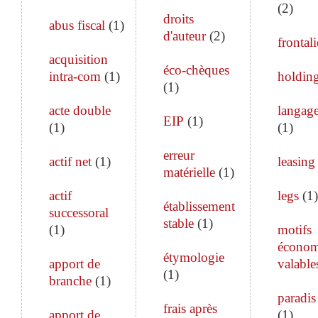
(
2
)
droits
abus fiscal
(
1
)
d'auteur
(
2
)
frontali
acquisition
éco-chèques
intra-com
(
1
)
holdin
(
1
)
acte double
langage
EIP
(
1
)
(
1
)
(
1
)
erreur
actif net
(
1
)
leasing
matérielle
(
1
)
actif
legs
(
1
)
établissement
successoral
stable
(
1
)
(
1
)
motifs
économ
étymologie
apport de
valable
(
1
)
branche
(
1
)
paradis 
frais après
apport de
(
1
)