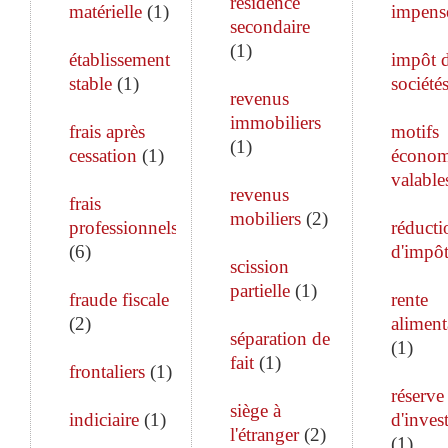
résidence
matérielle
(
1
)
impens
secondaire
(
1
)
établissement
impôt 
stable
(
1
)
société
revenus
immobiliers
frais après
motifs
(
1
)
cessation
(
1
)
économ
valable
revenus
frais
mobiliers
(
2
)
professionnels
réducti
(
6
)
d'impô
scission
partielle
(
1
)
fraude fiscale
rente
(
2
)
aliment
séparation de
(
1
)
fait
(
1
)
frontaliers
(
1
)
réserve
siège à
indiciaire
(
1
)
d'inves
l'étranger
(
2
)
(
1
)