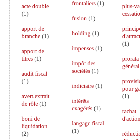
frontaliers
(
1
)
acte double
plus-va
(
1
)
cessati
fusion
(
1
)
apport de
princip
holding
(
1
)
branche
(
1
)
d'attrac
(
1
)
impenses
(
1
)
apport de
titres
(
1
)
prorata
impôt des
général
sociétés
(
1
)
audit fiscal
(
1
)
provisi
indiciaire
(
1
)
pour ga
avert.extrait
(
1
)
intérêts
de rôle
(
1
)
exagérés
(
1
)
rachat
boni de
d'actio
langage fiscal
liquidation
(
1
)
(
2
)
réducti