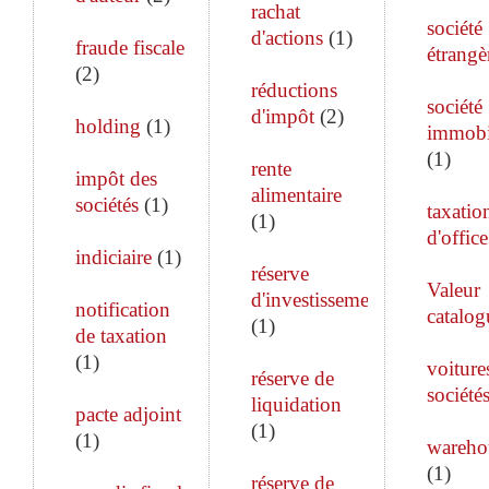
rachat
société
d'actions
(
1
)
fraude fiscale
étrangè
(
2
)
réductions
société
d'impôt
(
2
)
holding
(
1
)
immobi
(
1
)
rente
impôt des
alimentaire
sociétés
(
1
)
taxatio
(
1
)
d'office
indiciaire
(
1
)
réserve
Valeur
d'investissement
notification
catalog
(
1
)
de taxation
(
1
)
voiture
réserve de
société
liquidation
pacte adjoint
(
1
)
(
1
)
wareho
(
1
)
réserve de