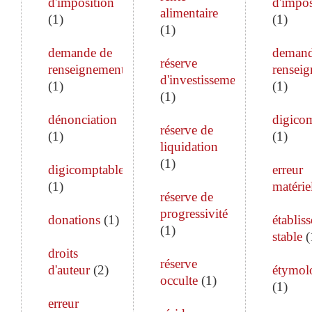
d'imposition
d'impos
alimentaire
(
1
)
(
1
)
(
1
)
demande de
demand
réserve
renseignements
rensei
d'investissement
(
1
)
(
1
)
(
1
)
dénonciation
digico
réserve de
(
1
)
(
1
)
liquidation
(
1
)
digicomptable
erreur
(
1
)
matérie
réserve de
progressivité
donations
(
1
)
établis
(
1
)
stable
(
droits
réserve
d'auteur
(
2
)
étymol
occulte
(
1
)
(
1
)
erreur