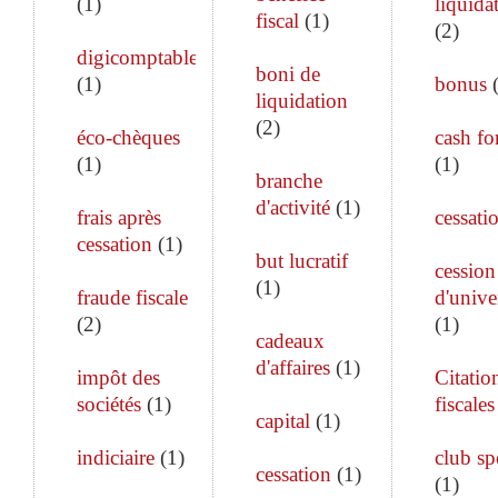
(
1
)
liquida
fiscal
(
1
)
(
2
)
digicomptable
boni de
(
1
)
bonus
liquidation
(
2
)
éco-chèques
cash fo
(
1
)
(
1
)
branche
d'activité
(
1
)
frais après
cessati
cessation
(
1
)
but lucratif
cession
(
1
)
fraude fiscale
d'unive
(
2
)
(
1
)
cadeaux
d'affaires
(
1
)
impôt des
Citatio
sociétés
(
1
)
fiscales
capital
(
1
)
indiciaire
(
1
)
club sp
cessation
(
1
)
(
1
)