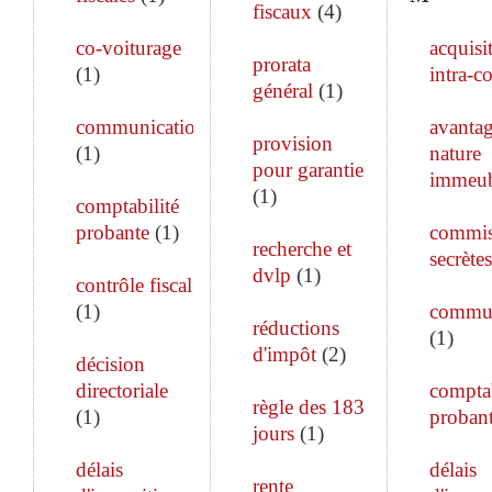
fiscaux
(
4
)
co-voiturage
acquisi
prorata
(
1
)
intra-c
général
(
1
)
communication
avanta
provision
(
1
)
nature
pour garantie
immeub
(
1
)
comptabilité
probante
(
1
)
commis
recherche et
secrètes
dvlp
(
1
)
contrôle fiscal
(
1
)
commun
réductions
(
1
)
d'impôt
(
2
)
décision
directoriale
comptab
règle des 183
(
1
)
proban
jours
(
1
)
délais
délais
rente