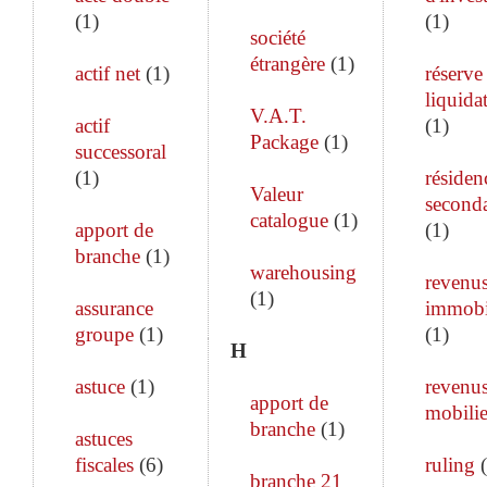
(
1
)
(
1
)
société
étrangère
(
1
)
actif net
(
1
)
réserve
liquida
V.A.T.
actif
(
1
)
Package
(
1
)
successoral
(
1
)
résiden
Valeur
seconda
catalogue
(
1
)
apport de
(
1
)
branche
(
1
)
warehousing
revenu
(
1
)
assurance
immobi
groupe
(
1
)
(
1
)
H
astuce
(
1
)
revenu
apport de
mobilie
branche
(
1
)
astuces
fiscales
(
6
)
ruling
(
branche 21