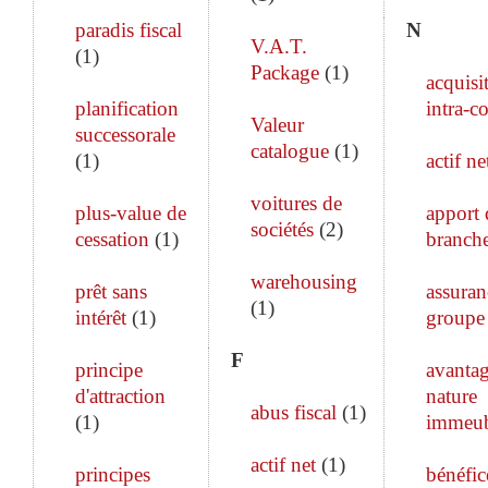
paradis fiscal
N
V.A.T.
(
1
)
Package
(
1
)
acquisi
planification
intra-c
Valeur
successorale
catalogue
(
1
)
(
1
)
actif ne
voitures de
plus-value de
apport 
sociétés
(
2
)
cessation
(
1
)
branch
warehousing
prêt sans
assuran
(
1
)
intérêt
(
1
)
groupe
F
principe
avanta
d'attraction
nature
abus fiscal
(
1
)
(
1
)
immeub
actif net
(
1
)
principes
bénéfic