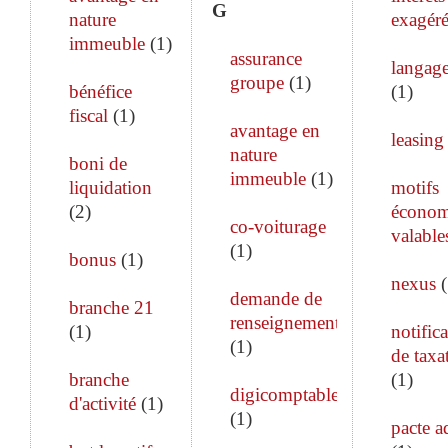
G
nature
exagéré
immeuble
(
1
)
assurance
langage
groupe
(
1
)
bénéfice
(
1
)
fiscal
(
1
)
avantage en
leasing
nature
boni de
immeuble
(
1
)
liquidation
motifs
(
2
)
économ
co-voiturage
valable
(
1
)
bonus
(
1
)
nexus
(
demande de
branche 21
renseignements
(
1
)
notific
(
1
)
de taxa
branche
(
1
)
digicomptable
d'activité
(
1
)
(
1
)
pacte a