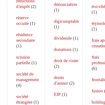
réductions
dénonciation
d'impôt
(
2
)
éco-ch
(
1
)
(
1
)
réserve
digicomptable
occulte
(
1
)
étymol
(
1
)
(
1
)
résidence
dividende
(
1
)
secondaire
frais ap
(
1
)
cessati
donations
(
1
)
scission
frais
droit de visite
partielle
(
1
)
profess
(
2
)
(
6
)
société de
droits
management
frontali
d'auteur
(
2
)
(
4
)
fusion
EIP
(
1
)
société
étrangère
(
1
)
holdin