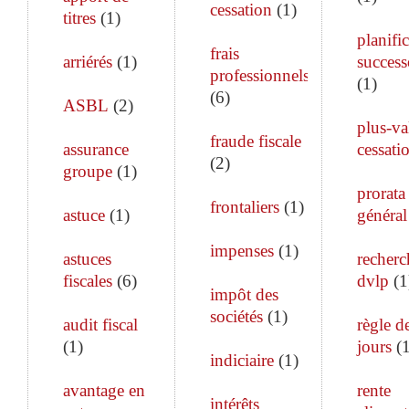
cessation
(
1
)
titres
(
1
)
planifi
frais
arriérés
(
1
)
success
professionnels
(
1
)
(
6
)
ASBL
(
2
)
plus-va
fraude fiscale
assurance
cessati
(
2
)
groupe
(
1
)
prorata
frontaliers
(
1
)
astuce
(
1
)
général
impenses
(
1
)
astuces
recherc
fiscales
(
6
)
dvlp
(
1
impôt des
sociétés
(
1
)
audit fiscal
règle d
(
1
)
jours
(
indiciaire
(
1
)
avantage en
rente
intérêts