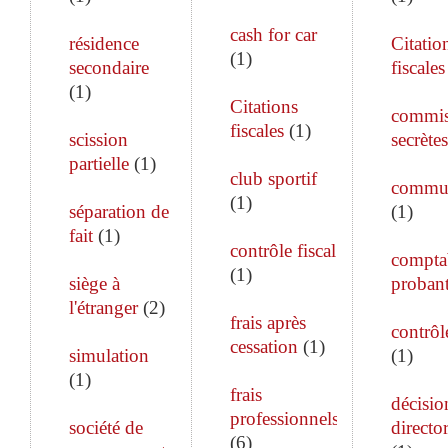
cash for car
résidence
Citatio
(
1
)
secondaire
fiscales
(
1
)
Citations
commis
fiscales
(
1
)
scission
secrètes
partielle
(
1
)
club sportif
commun
(
1
)
séparation de
(
1
)
fait
(
1
)
contrôle fiscal
comptab
(
1
)
siège à
proban
l'étranger
(
2
)
frais après
contrôle
cessation
(
1
)
simulation
(
1
)
(
1
)
frais
décisio
professionnels
société de
director
(
6
)