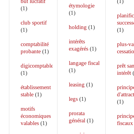
but lucratif
(
1
)
étymologie
(
1
)
(
1
)
planifi
club sportif
success
holding
(
1
)
(
1
)
(
1
)
intérêts
comptabilité
plus-va
exagérés
(
1
)
probante
(
1
)
cessati
langage fiscal
digicomptable
prêt sa
(
1
)
(
1
)
intérêt
leasing
(
1
)
établissement
princip
stable
(
1
)
d'attrac
legs
(
1
)
(
1
)
motifs
prorata
économiques
princip
général
(
1
)
valables
(
1
)
fiscaux