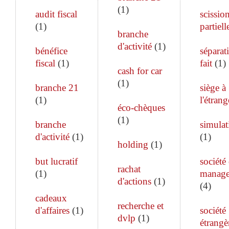
(
1
)
audit fiscal
scissio
(
1
)
partiell
branche
d'activité
(
1
)
bénéfice
séparat
fiscal
(
1
)
fait
(
1
)
cash for car
(
1
)
branche 21
siège à
(
1
)
l'étrang
éco-chèques
(
1
)
branche
simulat
d'activité
(
1
)
(
1
)
holding
(
1
)
but lucratif
société
rachat
(
1
)
manag
d'actions
(
1
)
(
4
)
cadeaux
recherche et
d'affaires
(
1
)
société
dvlp
(
1
)
étrangè