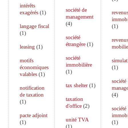
intérêts
société de
exagérés
(
1
)
revenu
management
immobi
(
4
)
langage fiscal
(
1
)
(
1
)
société
revenu
étrangère
(
1
)
leasing
(
1
)
mobilie
société
motifs
simulat
immobilière
économiques
(
1
)
(
1
)
valables
(
1
)
société
tax shelter
(
1
)
notification
manag
de taxation
(
4
)
taxation
(
1
)
d'office
(
2
)
société
pacte adjoint
immobi
unité TVA
(
1
)
(
1
)
(
1
)