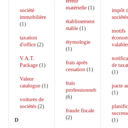
erreur
matérielle
(
1
)
société
impôt 
immobilière
société
établissement
(
1
)
stable
(
1
)
motifs
taxation
économ
étymologie
d'office
(
2
)
valable
(
1
)
V.A.T.
notific
frais après
Package
(
1
)
de taxa
cessation
(
1
)
(
1
)
Valeur
frais
catalogue
(
1
)
pacte a
professionnels
(
1
)
(
6
)
voitures de
sociétés
(
2
)
planifi
fraude fiscale
success
(
2
)
D
(
1
)