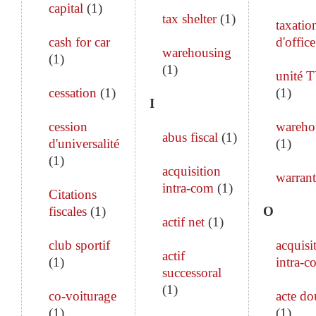
capital
(
1
)
tax shelter
(
1
)
taxatio
cash for car
d'office
warehousing
(
1
)
(
1
)
unité 
cessation
(
1
)
(
1
)
I
cession
wareho
abus fiscal
(
1
)
d'universalité
(
1
)
(
1
)
acquisition
warrant
intra-com
(
1
)
Citations
fiscales
(
1
)
O
actif net
(
1
)
club sportif
acquisi
actif
(
1
)
intra-c
successoral
(
1
)
co-voiturage
acte do
(
1
)
(
1
)