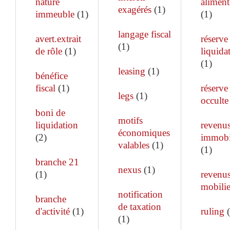
nature
aliment
exagérés
(
1
)
immeuble
(
1
)
(
1
)
langage fiscal
avert.extrait
réserve
(
1
)
de rôle
(
1
)
liquida
(
1
)
leasing
(
1
)
bénéfice
fiscal
(
1
)
réserve
legs
(
1
)
occulte
boni de
motifs
liquidation
revenu
économiques
(
2
)
immobi
valables
(
1
)
(
1
)
branche 21
nexus
(
1
)
(
1
)
revenu
mobilie
notification
branche
de taxation
d'activité
(
1
)
ruling
(
(
1
)