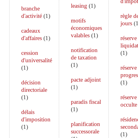
d'impô
leasing
(
1
)
branche
d'activité
(
1
)
règle d
motifs
jours
(
économiques
cadeaux
valables
(
1
)
d'affaires
(
1
)
réserve
liquida
notification
cession
(
1
)
de taxation
d'universalité
(
1
)
(
1
)
réserve
progres
pacte adjoint
décision
(
1
)
(
1
)
directoriale
(
1
)
réserve
paradis fiscal
occulte
(
1
)
délais
d'imposition
résiden
planification
(
1
)
seconda
successorale
(
1
)