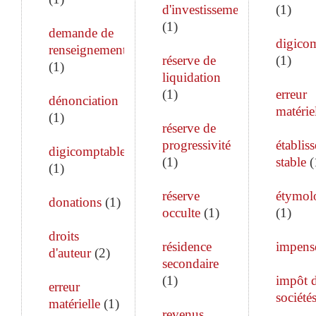
d'investissement
(
1
)
(
1
)
demande de
digico
renseignements
réserve de
(
1
)
(
1
)
liquidation
(
1
)
erreur
dénonciation
matérie
(
1
)
réserve de
progressivité
établis
digicomptable
(
1
)
stable
(
(
1
)
réserve
étymol
donations
(
1
)
occulte
(
1
)
(
1
)
droits
résidence
impens
d'auteur
(
2
)
secondaire
(
1
)
impôt 
erreur
société
matérielle
(
1
)
revenus