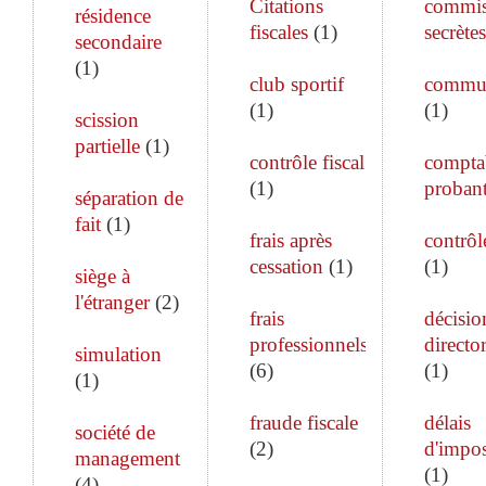
Citations
commis
résidence
fiscales
(
1
)
secrètes
secondaire
(
1
)
club sportif
commun
(
1
)
(
1
)
scission
partielle
(
1
)
contrôle fiscal
comptab
(
1
)
proban
séparation de
fait
(
1
)
frais après
contrôle
cessation
(
1
)
(
1
)
siège à
l'étranger
(
2
)
frais
décisio
professionnels
director
simulation
(
6
)
(
1
)
(
1
)
fraude fiscale
délais
société de
(
2
)
d'impos
management
(
1
)
(
4
)