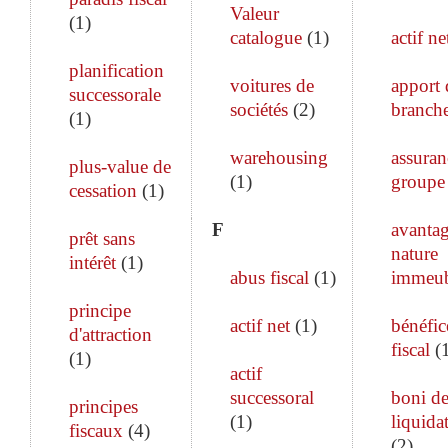
Valeur
(
1
)
catalogue
(
1
)
actif ne
planification
voitures de
apport 
successorale
sociétés
(
2
)
branch
(
1
)
warehousing
assuran
plus-value de
(
1
)
groupe
cessation
(
1
)
F
avanta
prêt sans
nature
intérêt
(
1
)
abus fiscal
(
1
)
immeub
principe
actif net
(
1
)
bénéfic
d'attraction
fiscal
(
(
1
)
actif
successoral
boni d
principes
(
1
)
liquida
fiscaux
(
4
)
(
2
)