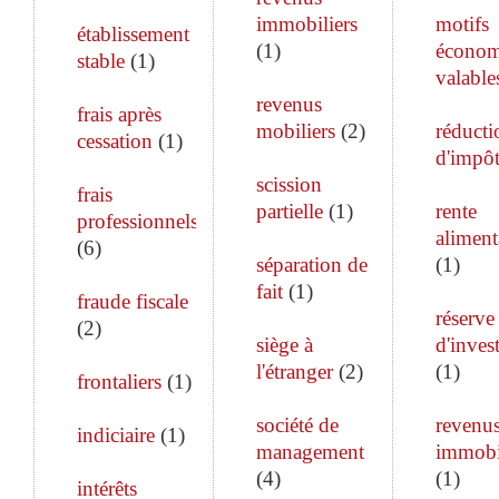
immobiliers
motifs
établissement
(
1
)
économ
stable
(
1
)
valable
revenus
frais après
mobiliers
(
2
)
réducti
cessation
(
1
)
d'impô
scission
frais
partielle
(
1
)
rente
professionnels
aliment
(
6
)
séparation de
(
1
)
fait
(
1
)
fraude fiscale
réserve
(
2
)
siège à
d'inves
l'étranger
(
2
)
(
1
)
frontaliers
(
1
)
société de
revenu
indiciaire
(
1
)
management
immobi
(
4
)
(
1
)
intérêts