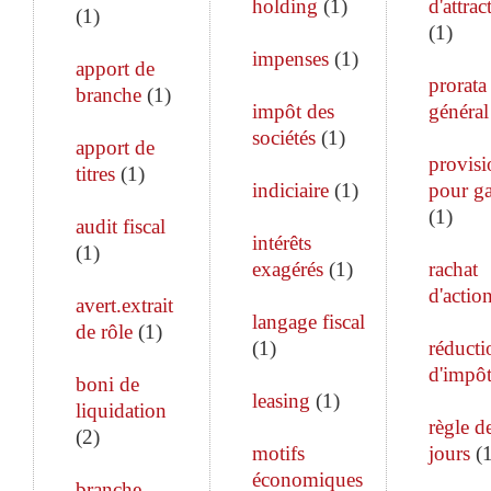
holding
(
1
)
d'attrac
(
1
)
(
1
)
impenses
(
1
)
apport de
prorata
branche
(
1
)
impôt des
général
sociétés
(
1
)
apport de
provisi
titres
(
1
)
indiciaire
(
1
)
pour ga
(
1
)
audit fiscal
intérêts
(
1
)
exagérés
(
1
)
rachat
d'actio
avert.extrait
langage fiscal
de rôle
(
1
)
(
1
)
réducti
d'impô
boni de
leasing
(
1
)
liquidation
règle d
(
2
)
motifs
jours
(
économiques
branche