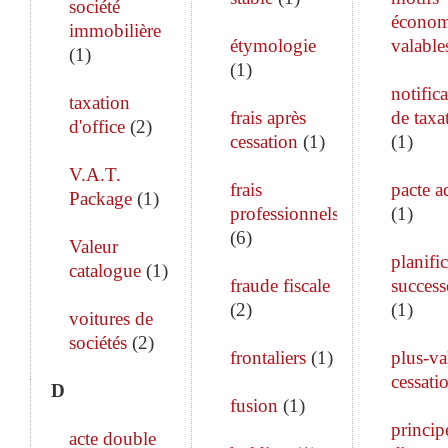
société
économ
immobilière
étymologie
valable
(
1
)
(
1
)
notific
taxation
frais après
de taxa
d'office
(
2
)
cessation
(
1
)
(
1
)
V.A.T.
frais
pacte a
Package
(
1
)
professionnels
(
1
)
(
6
)
Valeur
planifi
catalogue
(
1
)
fraude fiscale
success
(
2
)
(
1
)
voitures de
sociétés
(
2
)
frontaliers
(
1
)
plus-va
cessati
D
fusion
(
1
)
princip
acte double