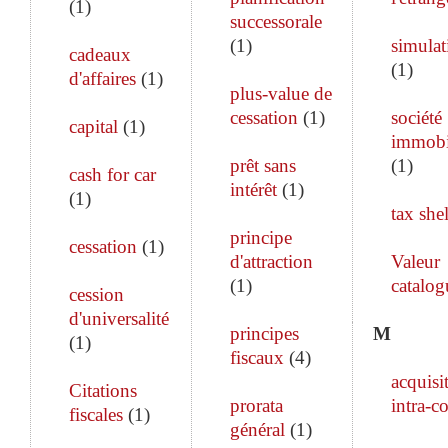
(
1
)
successorale
(
1
)
simulat
cadeaux
(
1
)
d'affaires
(
1
)
plus-value de
cessation
(
1
)
société
capital
(
1
)
immobi
prêt sans
(
1
)
cash for car
intérêt
(
1
)
(
1
)
tax shel
principe
cessation
(
1
)
d'attraction
Valeur
(
1
)
catalog
cession
d'universalité
principes
M
(
1
)
fiscaux
(
4
)
acquisi
Citations
prorata
intra-c
fiscales
(
1
)
général
(
1
)