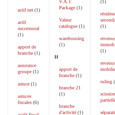
V.A.T.
(
1
)
Package
(
1
)
actif net
(
1
)
résiden
Valeur
seconda
actif
catalogue
(
1
)
(
1
)
successoral
(
1
)
warehousing
revenu
(
1
)
immobi
apport de
(
1
)
branche
(
1
)
H
revenu
assurance
apport de
mobilie
groupe
(
1
)
branche
(
1
)
ruling
(
astuce
(
1
)
branche 21
(
1
)
scissio
astuces
partiell
fiscales
(
6
)
branche
d'activité
(
1
)
séparat
audit fiscal