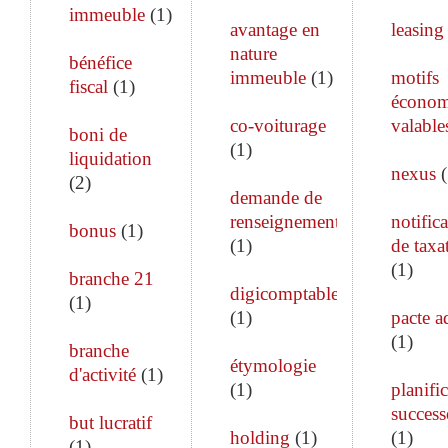
immeuble
(
1
)
avantage en
leasing
nature
bénéfice
immeuble
(
1
)
motifs
fiscal
(
1
)
économ
co-voiturage
valable
boni de
(
1
)
liquidation
nexus
(
(
2
)
demande de
renseignements
notific
bonus
(
1
)
(
1
)
de taxa
(
1
)
branche 21
digicomptable
(
1
)
(
1
)
pacte a
(
1
)
branche
étymologie
d'activité
(
1
)
(
1
)
planifi
success
but lucratif
holding
(
1
)
(
1
)
(
1
)