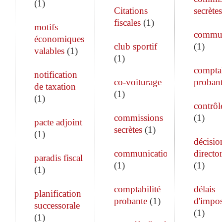
(
1
)
Citations
secrètes
fiscales
(
1
)
motifs
commun
économiques
club sportif
(
1
)
valables
(
1
)
(
1
)
comptab
notification
co-voiturage
proban
de taxation
(
1
)
(
1
)
contrôle
commissions
(
1
)
pacte adjoint
secrètes
(
1
)
(
1
)
décisio
communication
director
paradis fiscal
(
1
)
(
1
)
(
1
)
comptabilité
délais
planification
probante
(
1
)
d'impos
successorale
(
1
)
(
1
)