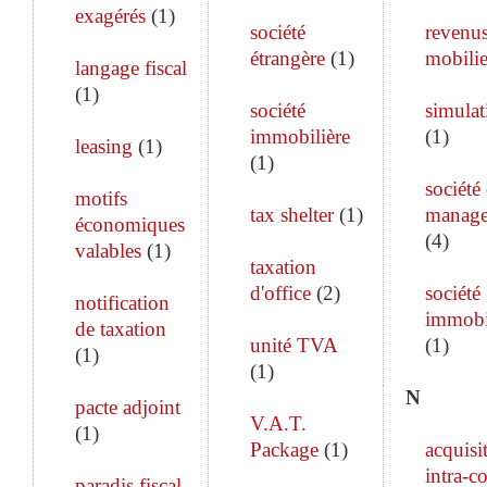
exagérés
(
1
)
société
revenu
étrangère
(
1
)
mobilie
langage fiscal
(
1
)
société
simulat
immobilière
(
1
)
leasing
(
1
)
(
1
)
société
motifs
tax shelter
(
1
)
manag
économiques
(
4
)
valables
(
1
)
taxation
d'office
(
2
)
société
notification
immobi
de taxation
unité TVA
(
1
)
(
1
)
(
1
)
N
pacte adjoint
V.A.T.
(
1
)
Package
(
1
)
acquisi
intra-c
paradis fiscal