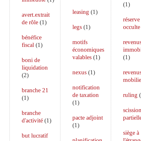
(
1
)
leasing
(
1
)
avert.extrait
réserve
de rôle
(
1
)
legs
(
1
)
occulte
bénéfice
motifs
revenu
fiscal
(
1
)
économiques
immobi
valables
(
1
)
(
1
)
boni de
liquidation
nexus
(
1
)
revenu
(
2
)
mobilie
notification
branche 21
de taxation
ruling
(
(
1
)
(
1
)
scissio
branche
pacte adjoint
partiell
d'activité
(
1
)
(
1
)
siège à
but lucratif
planification
l'étrang