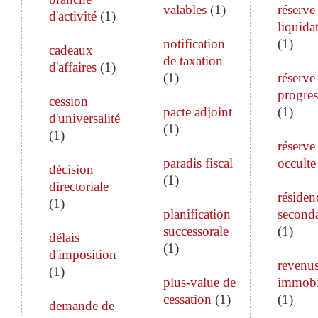
valables
(
1
)
réserve
d'activité
(
1
)
liquida
notification
(
1
)
cadeaux
de taxation
d'affaires
(
1
)
(
1
)
réserve
progres
cession
pacte adjoint
(
1
)
d'universalité
(
1
)
(
1
)
réserve
paradis fiscal
occulte
décision
(
1
)
directoriale
résiden
(
1
)
planification
seconda
successorale
(
1
)
délais
(
1
)
d'imposition
revenu
(
1
)
plus-value de
immobi
cessation
(
1
)
(
1
)
demande de