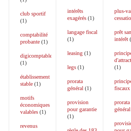
intérêts
plus-va
club sportif
exagérés
(
1
)
cessati
(
1
)
langage fiscal
prêt sa
comptabilité
(
1
)
intérêt
probante
(
1
)
leasing
(
1
)
princip
digicomptable
d'attrac
(
1
)
legs
(
1
)
(
1
)
établissement
prorata
princip
stable
(
1
)
général
(
1
)
fiscaux
motifs
provision
prorata
économiques
pour garantie
général
valables
(
1
)
(
1
)
provisi
revenus
règle des 183
pour ga