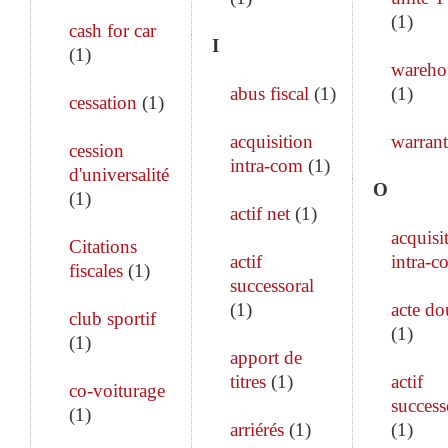
(
1
)
cash for car
I
(
1
)
wareho
abus fiscal
(
1
)
(
1
)
cessation
(
1
)
acquisition
warrant
cession
intra-com
(
1
)
d'universalité
O
(
1
)
actif net
(
1
)
acquisi
Citations
actif
intra-c
fiscales
(
1
)
successoral
(
1
)
acte do
club sportif
(
1
)
(
1
)
apport de
titres
(
1
)
actif
co-voiturage
success
(
1
)
arriérés
(
1
)
(
1
)