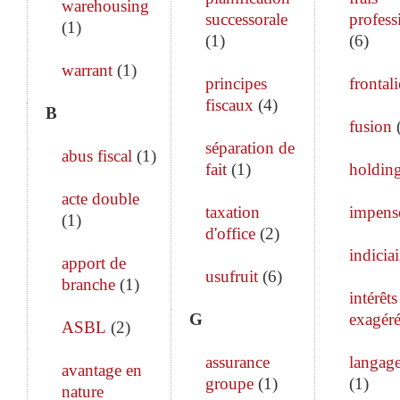
warehousing
successorale
profess
(
1
)
(
1
)
(
6
)
warrant
(
1
)
principes
frontali
fiscaux
(
4
)
B
fusion
séparation de
abus fiscal
(
1
)
fait
(
1
)
holdin
acte double
taxation
impens
(
1
)
d'office
(
2
)
indiciai
apport de
usufruit
(
6
)
branche
(
1
)
intérêts
G
exagéré
ASBL
(
2
)
assurance
langage
avantage en
groupe
(
1
)
(
1
)
nature