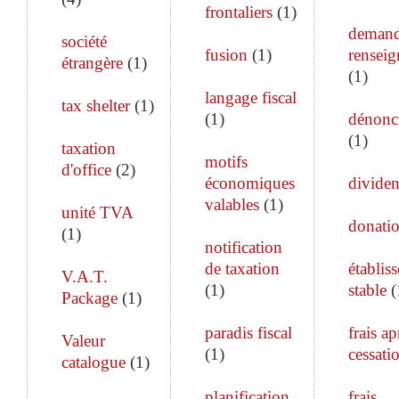
frontaliers
(
1
)
demand
société
fusion
(
1
)
rensei
étrangère
(
1
)
(
1
)
langage fiscal
tax shelter
(
1
)
(
1
)
dénonc
(
1
)
taxation
motifs
d'office
(
2
)
économiques
divide
valables
(
1
)
unité TVA
donati
(
1
)
notification
de taxation
établis
V.A.T.
(
1
)
stable
(
Package
(
1
)
paradis fiscal
frais ap
Valeur
(
1
)
cessati
catalogue
(
1
)
planification
frais