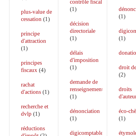
contrôle fiscal
(
1
)
dénonc
plus-value de
(
1
)
cessation
(
1
)
décision
directoriale
digico
principe
(
1
)
(
1
)
d'attraction
(
1
)
délais
donati
d'imposition
principes
(
1
)
droit de
fiscaux
(
4
)
(
2
)
demande de
rachat
renseignements
droits
d'actions
(
1
)
(
1
)
d'auteu
recherche et
dénonciation
éco-ch
dvlp
(
1
)
(
1
)
(
1
)
réductions
digicomptable
étymol
d'impôt
(
2
)