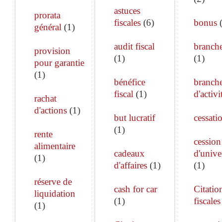
astuces
prorata
fiscales
(
6
)
bonus
général
(
1
)
audit fiscal
branch
provision
(
1
)
(
1
)
pour garantie
(
1
)
bénéfice
branch
fiscal
(
1
)
d'activi
rachat
d'actions
(
1
)
but lucratif
cessati
(
1
)
rente
cession
alimentaire
cadeaux
d'unive
(
1
)
d'affaires
(
1
)
(
1
)
réserve de
cash for car
Citatio
liquidation
(
1
)
fiscales
(
1
)