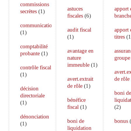
commissions
astuces
apport 
secrètes
(
1
)
fiscales
(
6
)
branch
communication
audit fiscal
apport 
(
1
)
(
1
)
titres
(
1
comptabilité
avantage en
assuran
probante
(
1
)
nature
groupe
immeuble
(
1
)
contrôle fiscal
avert.ex
(
1
)
avert.extrait
de rôle
de rôle
(
1
)
décision
boni d
directoriale
bénéfice
liquida
(
1
)
fiscal
(
1
)
(
2
)
dénonciation
boni de
bonus
(
1
)
liquidation