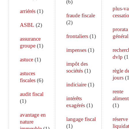
(
6
)
plus-va
arriérés
(
1
)
fraude fiscale
cessati
(
2
)
ASBL
(
2
)
prorata
frontaliers
(
1
)
général
assurance
groupe
(
1
)
impenses
(
1
)
recherc
dvlp
(
1
astuce
(
1
)
impôt des
sociétés
(
1
)
règle d
astuces
jours
(
fiscales
(
6
)
indiciaire
(
1
)
rente
audit fiscal
intérêts
aliment
(
1
)
exagérés
(
1
)
(
1
)
avantage en
langage fiscal
réserve
nature
(
1
)
liquida
immeuble
(
1
)