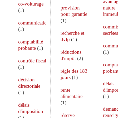
avanta
co-voiturage
provision
nature
(
1
)
pour garantie
immeub
(
1
)
communication
commis
(
1
)
recherche et
secrètes
dvlp
(
1
)
comptabilité
commun
probante
(
1
)
réductions
(
1
)
d'impôt
(
2
)
contrôle fiscal
comptab
(
1
)
règle des 183
proban
jours
(
1
)
décision
délais
directoriale
rente
d'impos
(
1
)
alimentaire
(
1
)
(
1
)
délais
demand
d'imposition
réserve
rensei
(
1
)