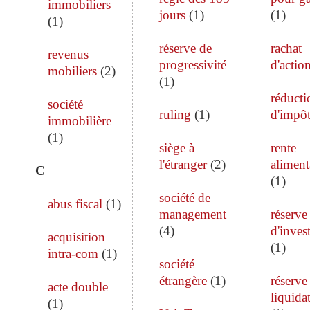
immobiliers
jours
(
1
)
(
1
)
(
1
)
réserve de
rachat
revenus
progressivité
d'actio
mobiliers
(
2
)
(
1
)
réducti
société
ruling
(
1
)
d'impô
immobilière
(
1
)
siège à
rente
l'étranger
(
2
)
aliment
C
(
1
)
société de
abus fiscal
(
1
)
management
réserve
(
4
)
d'inves
acquisition
(
1
)
intra-com
(
1
)
société
étrangère
(
1
)
réserve
acte double
liquida
(
1
)