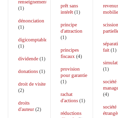
renseignements
prêt sans
revenu
(
1
)
intérêt
(
1
)
mobilie
dénonciation
principe
scissio
(
1
)
d'attraction
partiell
(
1
)
digicomptable
séparat
(
1
)
principes
fait
(
1
)
fiscaux
(
4
)
dividende
(
1
)
simulat
provision
(
1
)
donations
(
1
)
pour garantie
(
1
)
société
droit de visite
manag
(
2
)
rachat
(
4
)
d'actions
(
1
)
droits
société
d'auteur
(
2
)
réductions
étrangè