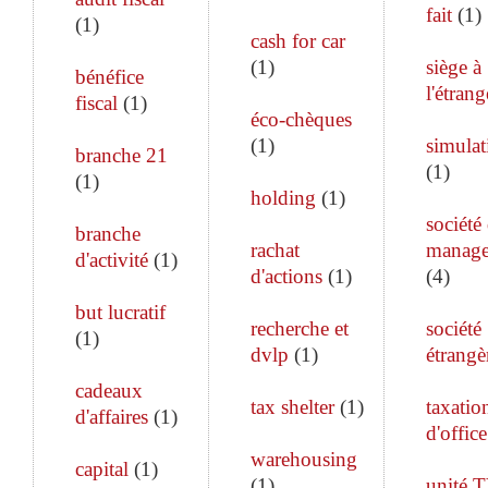
fait
(
1
)
(
1
)
cash for car
(
1
)
siège à
bénéfice
l'étrang
fiscal
(
1
)
éco-chèques
(
1
)
simulat
branche 21
(
1
)
(
1
)
holding
(
1
)
société
branche
rachat
manag
d'activité
(
1
)
d'actions
(
1
)
(
4
)
but lucratif
recherche et
société
(
1
)
dvlp
(
1
)
étrangè
cadeaux
tax shelter
(
1
)
taxatio
d'affaires
(
1
)
d'office
warehousing
capital
(
1
)
(
1
)
unité 