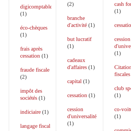
(
2
)
cash fo
digicomptable
(
1
)
(
1
)
branche
d'activité
(
1
)
cessati
éco-chèques
(
1
)
but lucratif
cession
(
1
)
d'unive
frais après
(
1
)
cessation
(
1
)
cadeaux
d'affaires
(
1
)
Citatio
fraude fiscale
fiscales
(
2
)
capital
(
1
)
club sp
impôt des
cessation
(
1
)
(
1
)
sociétés
(
1
)
cession
co-voit
indiciaire
(
1
)
d'universalité
(
1
)
(
1
)
langage fiscal
commis