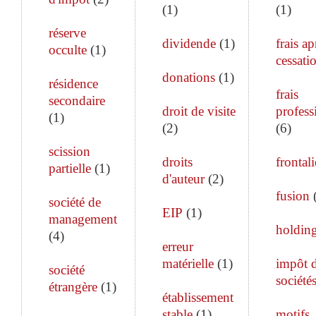
(
1
)
(
1
)
réserve
dividende
(
1
)
frais ap
occulte
(
1
)
cessati
donations
(
1
)
résidence
frais
secondaire
droit de visite
profess
(
1
)
(
2
)
(
6
)
scission
droits
frontali
partielle
(
1
)
d'auteur
(
2
)
fusion
société de
EIP
(
1
)
management
holdin
(
4
)
erreur
matérielle
(
1
)
impôt 
société
société
étrangère
(
1
)
établissement
stable
(
1
)
motifs