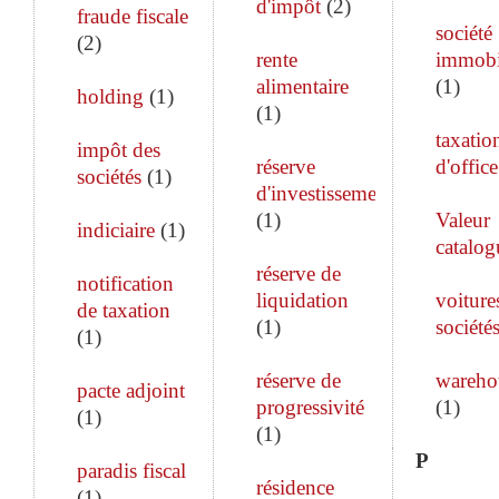
d'impôt
(
2
)
fraude fiscale
société
(
2
)
rente
immobi
alimentaire
(
1
)
holding
(
1
)
(
1
)
taxatio
impôt des
réserve
d'office
sociétés
(
1
)
d'investissement
(
1
)
Valeur
indiciaire
(
1
)
catalog
réserve de
notification
liquidation
voiture
de taxation
(
1
)
société
(
1
)
réserve de
wareho
pacte adjoint
progressivité
(
1
)
(
1
)
(
1
)
P
paradis fiscal
résidence
(
1
)