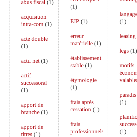
abus fiscal
(
1
)
(
1
)
langage
acquisition
EIP
(
1
)
(
1
)
intra-com
(
1
)
erreur
leasing
acte double
matérielle
(
1
)
(
1
)
legs
(
1
)
établissement
actif net
(
1
)
stable
(
1
)
motifs
économ
actif
étymologie
valable
successoral
(
1
)
(
1
)
paradis 
frais après
(
1
)
apport de
cessation
(
1
)
branche
(
1
)
planifi
frais
success
apport de
professionnels
(
1
)
titres
(
1
)