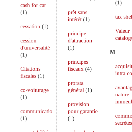
(
1
)
cash for car
(
1
)
prêt sans
tax shel
intérêt
(
1
)
cessation
(
1
)
Valeur
principe
catalog
cession
d'attraction
d'universalité
(
1
)
M
(
1
)
principes
acquisi
Citations
fiscaux
(
4
)
intra-c
fiscales
(
1
)
prorata
avanta
co-voiturage
général
(
1
)
nature
(
1
)
immeub
provision
communication
pour garantie
commis
(
1
)
(
1
)
secrètes