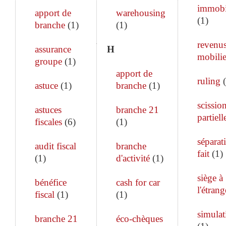
immobi
apport de
warehousing
(
1
)
branche
(
1
)
(
1
)
revenu
assurance
H
mobilie
groupe
(
1
)
apport de
ruling
(
astuce
(
1
)
branche
(
1
)
scissio
astuces
branche 21
partiell
fiscales
(
6
)
(
1
)
séparat
audit fiscal
branche
fait
(
1
)
(
1
)
d'activité
(
1
)
siège à
bénéfice
cash for car
l'étrang
fiscal
(
1
)
(
1
)
simulat
branche 21
éco-chèques