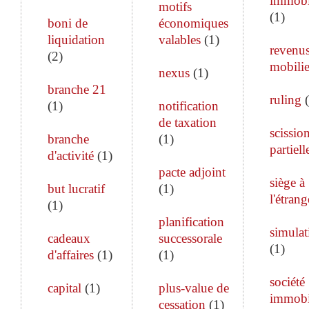
immobi
motifs
(
1
)
boni de
économiques
liquidation
valables
(
1
)
revenu
(
2
)
mobilie
nexus
(
1
)
branche 21
ruling
(
(
1
)
notification
de taxation
scissio
branche
(
1
)
partiell
d'activité
(
1
)
pacte adjoint
siège à
but lucratif
(
1
)
l'étrang
(
1
)
planification
simulat
cadeaux
successorale
(
1
)
d'affaires
(
1
)
(
1
)
société
capital
(
1
)
plus-value de
immobi
cessation
(
1
)