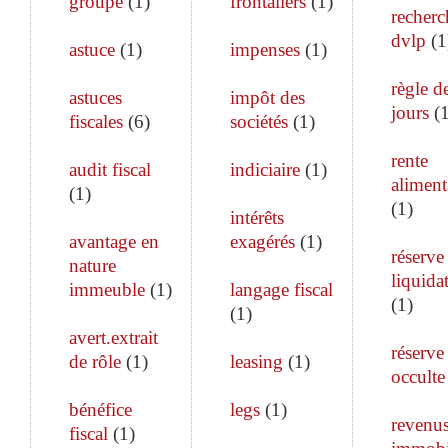
groupe
(
1
)
frontaliers
(
1
)
recherc
dvlp
(
1
astuce
(
1
)
impenses
(
1
)
règle d
astuces
impôt des
jours
(
fiscales
(
6
)
sociétés
(
1
)
rente
audit fiscal
indiciaire
(
1
)
aliment
(
1
)
(
1
)
intérêts
avantage en
exagérés
(
1
)
réserve
nature
liquida
immeuble
(
1
)
langage fiscal
(
1
)
(
1
)
avert.extrait
réserve
de rôle
(
1
)
leasing
(
1
)
occulte
bénéfice
legs
(
1
)
revenu
fiscal
(
1
)