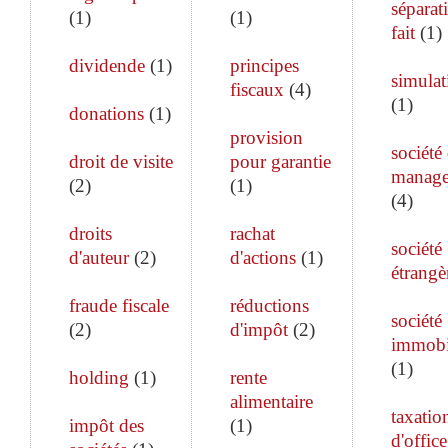
séparat
(
1
)
(
1
)
fait
(
1
)
dividende
(
1
)
principes
simulat
fiscaux
(
4
)
(
1
)
donations
(
1
)
provision
société
droit de visite
pour garantie
manag
(
2
)
(
1
)
(
4
)
droits
rachat
société
d'auteur
(
2
)
d'actions
(
1
)
étrangè
fraude fiscale
réductions
société
(
2
)
d'impôt
(
2
)
immobi
(
1
)
holding
(
1
)
rente
alimentaire
taxatio
impôt des
(
1
)
d'office