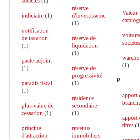
sociétés
(
1
)
réserve
Valeur
indiciaire
(
1
)
d'investissement
catalog
(
1
)
notification
voiture
de taxation
réserve de
société
(
1
)
liquidation
(
1
)
wareho
pacte adjoint
(
1
)
(
1
)
réserve de
progressivité
P
paradis fiscal
(
1
)
(
1
)
apport 
résidence
branch
plus-value de
secondaire
cessation
(
1
)
(
1
)
apport 
titres
(
1
principe
revenus
d'attraction
immobiliers