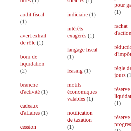
titres
(
1
)
sociétés
(
1
)
pour ga
(
1
)
audit fiscal
indiciaire
(
1
)
(
1
)
rachat
intérêts
d'actio
avert.extrait
exagérés
(
1
)
de rôle
(
1
)
réducti
langage fiscal
d'impô
boni de
(
1
)
liquidation
règle d
(
2
)
leasing
(
1
)
jours
(
branche
motifs
réserve
d'activité
(
1
)
économiques
liquida
valables
(
1
)
(
1
)
cadeaux
d'affaires
(
1
)
notification
réserve
de taxation
progres
cession
(
1
)