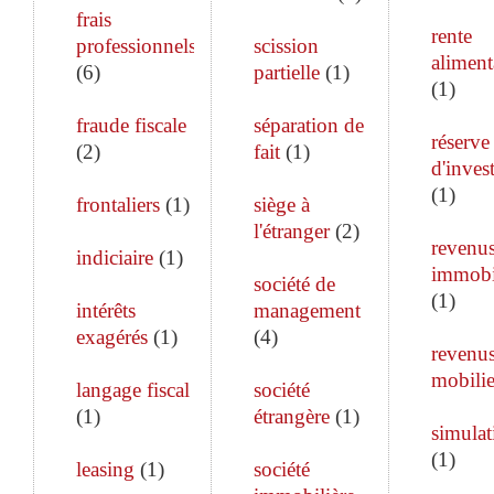
frais
rente
professionnels
scission
aliment
(
6
)
partielle
(
1
)
(
1
)
fraude fiscale
séparation de
réserve
(
2
)
fait
(
1
)
d'inves
(
1
)
frontaliers
(
1
)
siège à
l'étranger
(
2
)
revenu
indiciaire
(
1
)
immobi
société de
(
1
)
intérêts
management
exagérés
(
1
)
(
4
)
revenu
mobilie
langage fiscal
société
(
1
)
étrangère
(
1
)
simulat
(
1
)
leasing
(
1
)
société