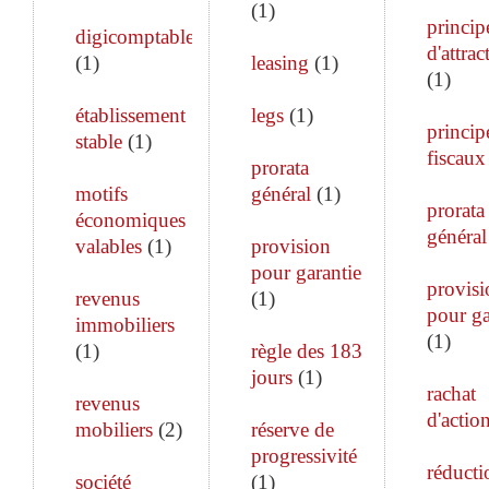
(
1
)
princip
digicomptable
d'attrac
(
1
)
leasing
(
1
)
(
1
)
établissement
legs
(
1
)
princip
stable
(
1
)
fiscaux
prorata
motifs
général
(
1
)
prorata
économiques
général
valables
(
1
)
provision
pour garantie
provisi
revenus
(
1
)
pour ga
immobiliers
(
1
)
(
1
)
règle des 183
jours
(
1
)
rachat
revenus
d'actio
mobiliers
(
2
)
réserve de
progressivité
réducti
société
(
1
)