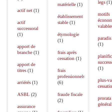
legs
(
1
)
matérielle
(
1
)
actif net
(
1
)
motifs
établissement
économ
actif
stable
(
1
)
valable
successoral
(
1
)
étymologie
paradis 
(
1
)
(
1
)
apport de
branche
(
1
)
frais après
planifi
cessation
(
1
)
success
apport de
(
1
)
titres
(
1
)
frais
professionnels
plus-va
arriérés
(
1
)
(
6
)
cessati
ASBL
(
2
)
fraude fiscale
prorata
(
2
)
général
assurance