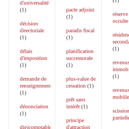
(
1
)
d'universalité
(
1
)
pacte adjoint
réserve
(
1
)
occulte
décision
directoriale
paradis fiscal
résiden
(
1
)
(
1
)
seconda
(
1
)
délais
planification
d'imposition
successorale
revenu
(
1
)
(
1
)
immobi
(
1
)
demande de
plus-value de
renseignements
cessation
(
1
)
revenu
(
1
)
mobilie
prêt sans
dénonciation
intérêt
(
1
)
scissio
(
1
)
partiell
principe
digicomptable
d'attraction