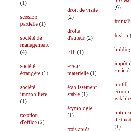
profess
(
1
)
(
6
)
droit de visite
scission
(
2
)
frontali
partielle
(
1
)
droits
fusion
société de
d'auteur
(
2
)
management
holdin
(
4
)
EIP
(
1
)
impôt 
société
erreur
société
étrangère
(
1
)
matérielle
(
1
)
motifs
société
établissement
économ
immobilière
stable
(
1
)
valable
(
1
)
étymologie
notific
taxation
(
1
)
de taxa
d'office
(
2
)
(
1
)
frais après