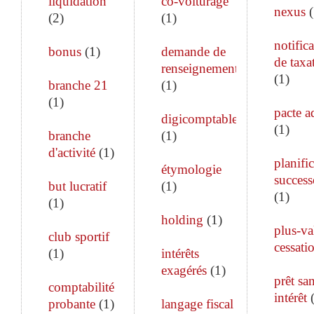
liquidation
co-voiturage
nexus
(
(
2
)
(
1
)
notific
bonus
(
1
)
demande de
de taxa
renseignements
(
1
)
branche 21
(
1
)
(
1
)
pacte a
digicomptable
(
1
)
branche
(
1
)
d'activité
(
1
)
planifi
étymologie
success
but lucratif
(
1
)
(
1
)
(
1
)
holding
(
1
)
plus-va
club sportif
cessati
(
1
)
intérêts
exagérés
(
1
)
prêt sa
comptabilité
intérêt
probante
(
1
)
langage fiscal