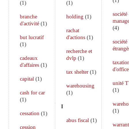
(
1
)
(
1
)
(
1
)
société
branche
holding
(
1
)
manag
d'activité
(
1
)
(
4
)
rachat
but lucratif
d'actions
(
1
)
société
(
1
)
étrangè
recherche et
cadeaux
dvlp
(
1
)
taxatio
d'affaires
(
1
)
d'office
tax shelter
(
1
)
capital
(
1
)
unité 
warehousing
(
1
)
cash for car
(
1
)
(
1
)
wareho
I
(
1
)
cessation
(
1
)
abus fiscal
(
1
)
warrant
cession