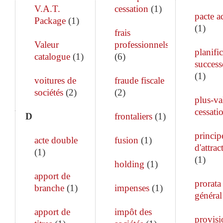
V.A.T.
cessation
(
1
)
pacte a
Package
(
1
)
(
1
)
frais
Valeur
professionnels
planifi
catalogue
(
1
)
(
6
)
success
(
1
)
voitures de
fraude fiscale
sociétés
(
2
)
(
2
)
plus-va
cessati
D
frontaliers
(
1
)
princip
acte double
fusion
(
1
)
d'attrac
(
1
)
(
1
)
holding
(
1
)
apport de
prorata
branche
(
1
)
impenses
(
1
)
général
apport de
impôt des
provisi