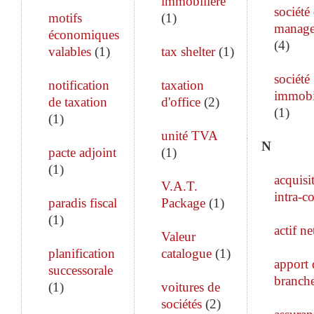
immobilière
société
motifs
(
1
)
manag
économiques
(
4
)
valables
(
1
)
tax shelter
(
1
)
société
notification
taxation
immobi
de taxation
d'office
(
2
)
(
1
)
(
1
)
unité TVA
N
pacte adjoint
(
1
)
(
1
)
acquisi
V.A.T.
intra-c
paradis fiscal
Package
(
1
)
(
1
)
actif ne
Valeur
planification
catalogue
(
1
)
apport 
successorale
branch
(
1
)
voitures de
sociétés
(
2
)