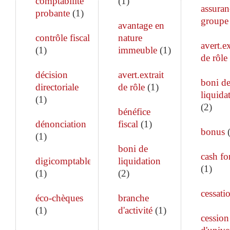
comptabilité
(
1
)
assuran
probante
(
1
)
groupe
avantage en
contrôle fiscal
nature
avert.ex
(
1
)
immeuble
(
1
)
de rôle
décision
avert.extrait
boni d
directoriale
de rôle
(
1
)
liquida
(
1
)
(
2
)
bénéfice
dénonciation
fiscal
(
1
)
bonus
(
1
)
boni de
cash fo
digicomptable
liquidation
(
1
)
(
1
)
(
2
)
cessati
éco-chèques
branche
(
1
)
d'activité
(
1
)
cession