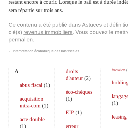
restant encore à courir. Lorsque le bail est à durée ind
sera répartie sur trois ans.
Ce contenu a été publié dans
Astuces et définiti
clé(s)
revenus immobiliers
. Vous pouvez le mettr
permalien
.
←
Interprétation économique des lois fiscales
frontaliers
(
A
droits
d'auteur
(
2
)
holdin
abus fiscal
(
1
)
éco-chèques
langage
acquisition
(
1
)
(
1
)
intra-com
(
1
)
EIP
(
1
)
leasing
acte double
(
1
)
erreur