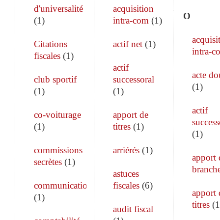
d'universalité
acquisition
O
(
1
)
intra-com
(
1
)
acquisi
Citations
actif net
(
1
)
intra-c
fiscales
(
1
)
actif
acte do
club sportif
successoral
(
1
)
(
1
)
(
1
)
actif
co-voiturage
apport de
success
(
1
)
titres
(
1
)
(
1
)
commissions
arriérés
(
1
)
apport 
secrètes
(
1
)
branch
astuces
communication
fiscales
(
6
)
apport 
(
1
)
titres
(
1
audit fiscal