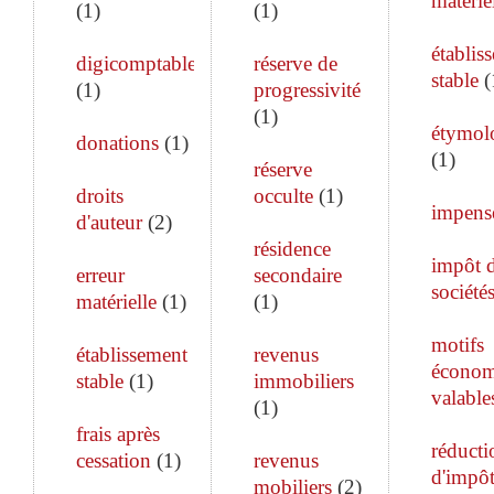
matérie
(
1
)
(
1
)
établis
digicomptable
réserve de
stable
(
(
1
)
progressivité
(
1
)
étymol
donations
(
1
)
(
1
)
réserve
droits
occulte
(
1
)
impens
d'auteur
(
2
)
résidence
impôt 
erreur
secondaire
société
matérielle
(
1
)
(
1
)
motifs
établissement
revenus
économ
stable
(
1
)
immobiliers
valable
(
1
)
frais après
réducti
cessation
(
1
)
revenus
d'impô
mobiliers
(
2
)