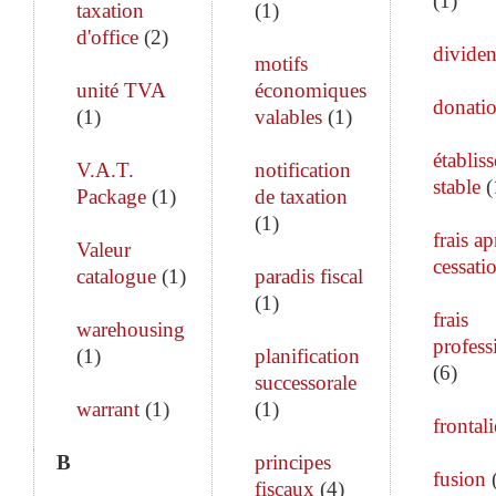
(
1
)
taxation
(
1
)
d'office
(
2
)
divide
motifs
unité TVA
économiques
donati
(
1
)
valables
(
1
)
établis
V.A.T.
notification
stable
(
Package
(
1
)
de taxation
(
1
)
frais ap
Valeur
cessati
catalogue
(
1
)
paradis fiscal
(
1
)
frais
warehousing
profess
(
1
)
planification
(
6
)
successorale
warrant
(
1
)
(
1
)
frontali
B
principes
fusion
fiscaux
(
4
)