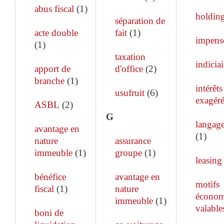
abus fiscal
(
1
)
holdin
séparation de
acte double
fait
(
1
)
impens
(
1
)
taxation
indiciai
apport de
d'office
(
2
)
branche
(
1
)
intérêts
usufruit
(
6
)
exagéré
ASBL
(
2
)
G
langage
avantage en
(
1
)
nature
assurance
immeuble
(
1
)
groupe
(
1
)
leasing
bénéfice
avantage en
motifs
fiscal
(
1
)
nature
économ
immeuble
(
1
)
valable
boni de