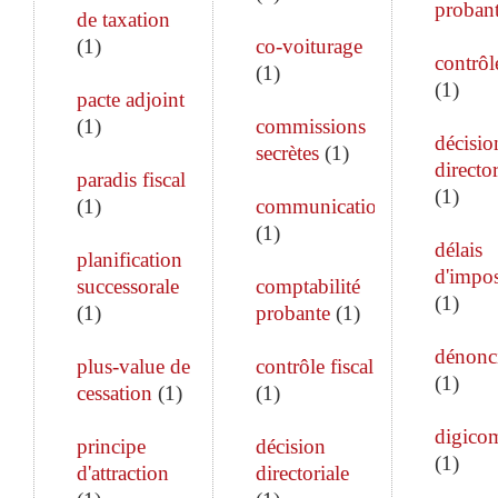
proban
de taxation
(
1
)
co-voiturage
contrôle
(
1
)
(
1
)
pacte adjoint
(
1
)
commissions
décisio
secrètes
(
1
)
director
paradis fiscal
(
1
)
(
1
)
communication
(
1
)
délais
planification
d'impos
successorale
comptabilité
(
1
)
(
1
)
probante
(
1
)
dénonc
plus-value de
contrôle fiscal
(
1
)
cessation
(
1
)
(
1
)
digico
principe
décision
(
1
)
d'attraction
directoriale