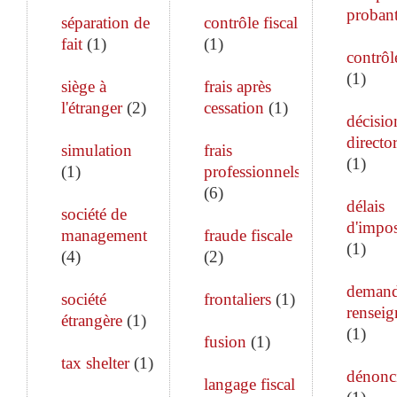
proban
séparation de
contrôle fiscal
fait
(
1
)
(
1
)
contrôle
(
1
)
siège à
frais après
l'étranger
(
2
)
cessation
(
1
)
décisio
director
simulation
frais
(
1
)
(
1
)
professionnels
(
6
)
délais
société de
d'impos
management
fraude fiscale
(
1
)
(
4
)
(
2
)
demand
société
frontaliers
(
1
)
rensei
étrangère
(
1
)
(
1
)
fusion
(
1
)
tax shelter
(
1
)
dénonc
langage fiscal