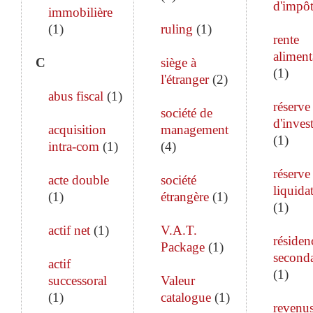
d'impô
immobilière
(
1
)
ruling
(
1
)
rente
aliment
C
siège à
(
1
)
l'étranger
(
2
)
abus fiscal
(
1
)
réserve
société de
d'inves
acquisition
management
(
1
)
intra-com
(
1
)
(
4
)
réserve
acte double
société
liquida
(
1
)
étrangère
(
1
)
(
1
)
actif net
(
1
)
V.A.T.
résiden
Package
(
1
)
seconda
actif
(
1
)
successoral
Valeur
(
1
)
catalogue
(
1
)
revenu