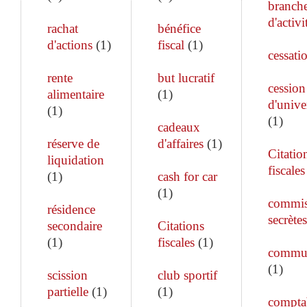
branch
d'activi
rachat
bénéfice
d'actions
(
1
)
fiscal
(
1
)
cessati
rente
but lucratif
cession
alimentaire
(
1
)
d'unive
(
1
)
(
1
)
cadeaux
réserve de
d'affaires
(
1
)
Citatio
liquidation
fiscales
(
1
)
cash for car
(
1
)
commis
résidence
secrètes
secondaire
Citations
(
1
)
fiscales
(
1
)
commun
(
1
)
scission
club sportif
partielle
(
1
)
(
1
)
comptab