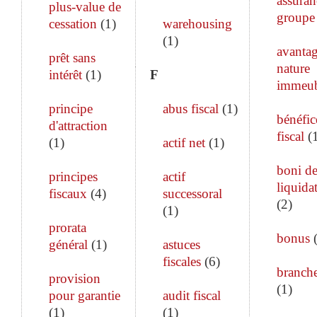
assuran
plus-value de
groupe
cessation
(
1
)
warehousing
(
1
)
avanta
prêt sans
nature
intérêt
(
1
)
F
immeub
principe
abus fiscal
(
1
)
bénéfic
d'attraction
fiscal
(
(
1
)
actif net
(
1
)
boni d
principes
actif
liquida
fiscaux
(
4
)
successoral
(
2
)
(
1
)
prorata
bonus
général
(
1
)
astuces
fiscales
(
6
)
branch
provision
(
1
)
pour garantie
audit fiscal
(
1
)
(
1
)