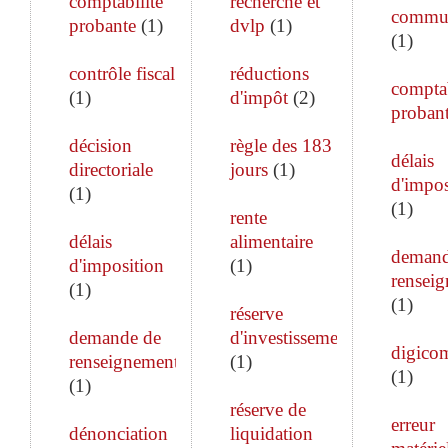
comptabilité
recherche et
commun
probante
(
1
)
dvlp
(
1
)
(
1
)
contrôle fiscal
réductions
comptab
(
1
)
d'impôt
(
2
)
proban
décision
règle des 183
délais
directoriale
jours
(
1
)
d'impos
(
1
)
(
1
)
rente
délais
alimentaire
demand
d'imposition
(
1
)
rensei
(
1
)
(
1
)
réserve
demande de
d'investissement
digico
renseignements
(
1
)
(
1
)
(
1
)
réserve de
erreur
dénonciation
liquidation