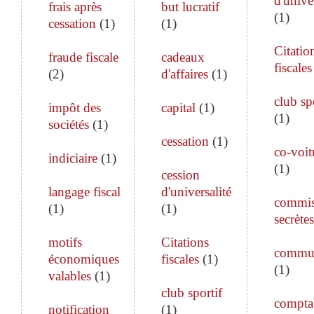
d'unive
frais après
but lucratif
(
1
)
cessation
(
1
)
(
1
)
Citatio
fraude fiscale
cadeaux
fiscales
(
2
)
d'affaires
(
1
)
club sp
impôt des
capital
(
1
)
(
1
)
sociétés
(
1
)
cessation
(
1
)
co-voit
indiciaire
(
1
)
(
1
)
cession
langage fiscal
d'universalité
commis
(
1
)
(
1
)
secrètes
motifs
Citations
commun
économiques
fiscales
(
1
)
(
1
)
valables
(
1
)
club sportif
comptab
notification
(
1
)