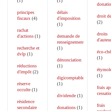
(
1
)
(
1
)
donati
principes
délais
droit de
fiscaux
(
4
)
d'imposition
(
2
)
(
1
)
rachat
droits
d'actions
(
1
)
demande de
d'auteu
renseignements
recherche et
(
1
)
éco-ch
dvlp
(
1
)
(
1
)
dénonciation
réductions
(
1
)
étymol
d'impôt
(
2
)
(
1
)
digicomptable
réserve
(
1
)
frais ap
occulte
(
1
)
cessati
dividende
(
1
)
résidence
frais
secondaire
donations
(
1
)