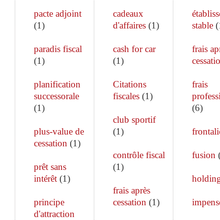
pacte adjoint
cadeaux
établis
(
1
)
d'affaires
(
1
)
stable
(
paradis fiscal
cash for car
frais ap
(
1
)
(
1
)
cessati
planification
Citations
frais
successorale
fiscales
(
1
)
profess
(
1
)
(
6
)
club sportif
plus-value de
(
1
)
frontali
cessation
(
1
)
contrôle fiscal
fusion
prêt sans
(
1
)
intérêt
(
1
)
holdin
frais après
principe
cessation
(
1
)
impens
d'attraction