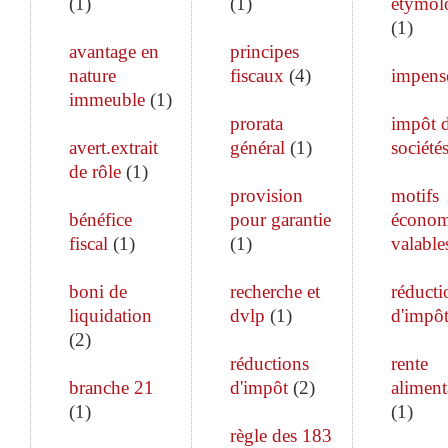
(
1
)
(
1
)
étymol
(
1
)
avantage en
principes
nature
fiscaux
(
4
)
impens
immeuble
(
1
)
prorata
impôt 
avert.extrait
général
(
1
)
société
de rôle
(
1
)
provision
motifs
bénéfice
pour garantie
économ
fiscal
(
1
)
(
1
)
valable
boni de
recherche et
réducti
liquidation
dvlp
(
1
)
d'impô
(
2
)
réductions
rente
branche 21
d'impôt
(
2
)
aliment
(
1
)
(
1
)
règle des 183