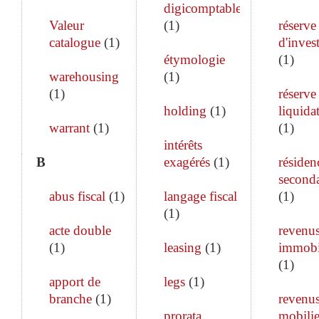
digicomptable
Valeur
(
1
)
réserve
catalogue
(
1
)
d'inves
étymologie
(
1
)
warehousing
(
1
)
(
1
)
réserve
holding
(
1
)
liquida
warrant
(
1
)
(
1
)
intérêts
B
exagérés
(
1
)
résiden
seconda
abus fiscal
(
1
)
langage fiscal
(
1
)
(
1
)
acte double
revenu
(
1
)
leasing
(
1
)
immobi
(
1
)
apport de
legs
(
1
)
branche
(
1
)
revenu
prorata
mobilie