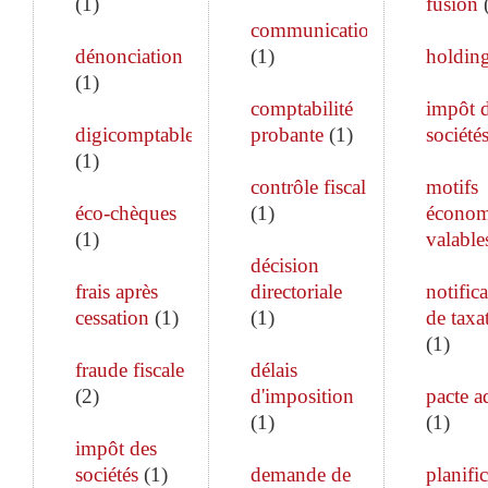
(
1
)
fusion
communication
dénonciation
(
1
)
holdin
(
1
)
comptabilité
impôt 
digicomptable
probante
(
1
)
société
(
1
)
contrôle fiscal
motifs
éco-chèques
(
1
)
économ
(
1
)
valable
décision
frais après
directoriale
notific
cessation
(
1
)
(
1
)
de taxa
(
1
)
fraude fiscale
délais
(
2
)
d'imposition
pacte a
(
1
)
(
1
)
impôt des
sociétés
(
1
)
demande de
planifi