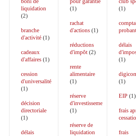
boni de
pour garantie
club sp
liquidation
(
1
)
(
1
)
(
2
)
rachat
comptab
branche
d'actions
(
1
)
proban
d'activité
(
1
)
réductions
délais
cadeaux
d'impôt
(
2
)
d'impos
d'affaires
(
1
)
(
1
)
rente
cession
alimentaire
digico
d'universalité
(
1
)
(
1
)
(
1
)
réserve
EIP
(
1
)
décision
d'investissement
directoriale
(
1
)
frais ap
(
1
)
cessati
réserve de
délais
liquidation
frais