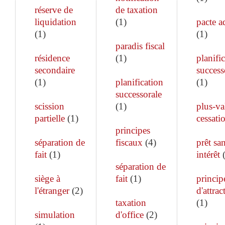
réserve de
de taxation
liquidation
(
1
)
pacte a
(
1
)
(
1
)
paradis fiscal
résidence
(
1
)
planifi
secondaire
success
(
1
)
planification
(
1
)
successorale
scission
(
1
)
plus-va
partielle
(
1
)
cessati
principes
séparation de
fiscaux
(
4
)
prêt sa
fait
(
1
)
intérêt
séparation de
siège à
fait
(
1
)
princip
l'étranger
(
2
)
d'attrac
taxation
(
1
)
simulation
d'office
(
2
)