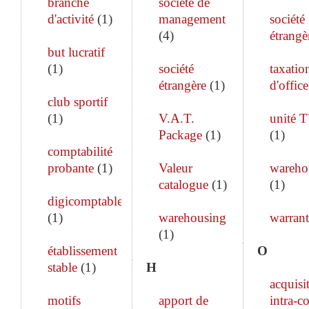
branche
société de
d'activité
(
1
)
management
société
(
4
)
étrangè
but lucratif
(
1
)
société
taxatio
étrangère
(
1
)
d'office
club sportif
(
1
)
V.A.T.
unité 
Package
(
1
)
(
1
)
comptabilité
probante
(
1
)
Valeur
wareho
catalogue
(
1
)
(
1
)
digicomptable
(
1
)
warehousing
warrant
(
1
)
établissement
O
stable
(
1
)
H
acquisi
motifs
apport de
intra-c