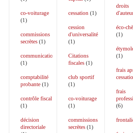
droits
co-voiturage
cessation
(
1
)
d'auteu
(
1
)
cession
éco-ch
commissions
d'universalité
(
1
)
secrètes
(
1
)
(
1
)
étymol
communication
Citations
(
1
)
(
1
)
fiscales
(
1
)
frais ap
comptabilité
club sportif
cessati
probante
(
1
)
(
1
)
frais
contrôle fiscal
co-voiturage
profess
(
1
)
(
1
)
(
6
)
décision
commissions
frontali
directoriale
secrètes
(
1
)