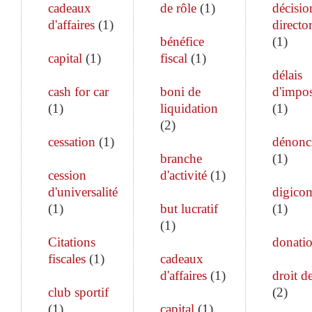
cadeaux
de rôle
(
1
)
décisio
d'affaires
(
1
)
director
bénéfice
(
1
)
capital
(
1
)
fiscal
(
1
)
délais
cash for car
boni de
d'impos
(
1
)
liquidation
(
1
)
(
2
)
cessation
(
1
)
dénonc
branche
(
1
)
cession
d'activité
(
1
)
d'universalité
digico
(
1
)
but lucratif
(
1
)
(
1
)
Citations
donati
fiscales
(
1
)
cadeaux
d'affaires
(
1
)
droit de
club sportif
(
2
)
(
1
)
capital
(
1
)