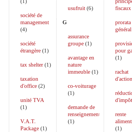
(
1
)
princip
usufruit
(
6
)
fiscaux
société de
management
G
prorata
(
4
)
général
assurance
société
groupe
(
1
)
provisi
étrangère
(
1
)
pour ga
avantage en
(
1
)
tax shelter
(
1
)
nature
immeuble
(
1
)
rachat
taxation
d'actio
d'office
(
2
)
co-voiturage
(
1
)
réducti
unité TVA
d'impô
(
1
)
demande de
renseignements
rente
V.A.T.
(
1
)
aliment
Package
(
1
)
(
1
)