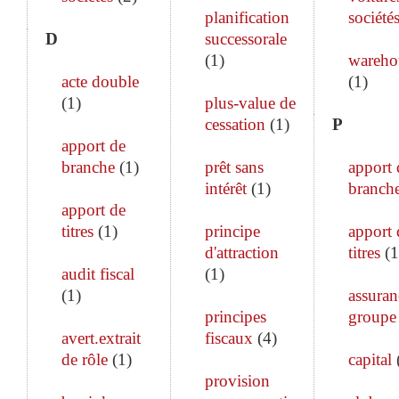
planification
société
D
successorale
(
1
)
wareho
acte double
(
1
)
(
1
)
plus-value de
cessation
(
1
)
P
apport de
branche
(
1
)
prêt sans
apport 
intérêt
(
1
)
branch
apport de
titres
(
1
)
principe
apport 
d'attraction
titres
(
1
audit fiscal
(
1
)
(
1
)
assuran
principes
groupe
avert.extrait
fiscaux
(
4
)
de rôle
(
1
)
capital
provision