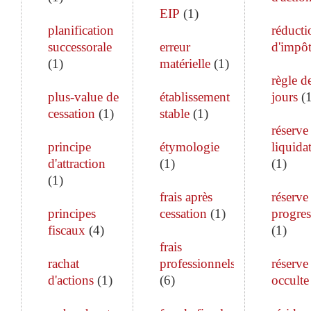
EIP
(
1
)
planification
réducti
successorale
erreur
d'impô
(
1
)
matérielle
(
1
)
règle d
plus-value de
établissement
jours
(
cessation
(
1
)
stable
(
1
)
réserve
principe
étymologie
liquida
d'attraction
(
1
)
(
1
)
(
1
)
frais après
réserve
principes
cessation
(
1
)
progres
fiscaux
(
4
)
(
1
)
frais
rachat
professionnels
réserve
d'actions
(
1
)
(
6
)
occulte