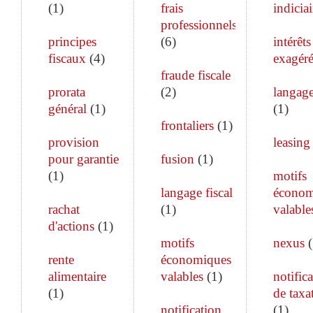
(
1
)
frais
indiciai
professionnels
principes
(
6
)
intérêts
fiscaux
(
4
)
exagéré
fraude fiscale
prorata
(
2
)
langage
général
(
1
)
(
1
)
frontaliers
(
1
)
provision
leasing
pour garantie
fusion
(
1
)
(
1
)
motifs
langage fiscal
économ
rachat
(
1
)
valable
d'actions
(
1
)
motifs
nexus
(
rente
économiques
alimentaire
valables
(
1
)
notific
(
1
)
de taxa
notification
(
1
)