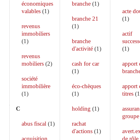
économiques
branche
(
1
)
valables
(
1
)
acte do
branche 21
(
1
)
revenus
(
1
)
immobiliers
actif
(
1
)
branche
success
d'activité
(
1
)
(
1
)
revenus
mobiliers
(
2
)
cash for car
apport 
(
1
)
branch
société
immobilière
éco-chèques
apport 
(
1
)
(
1
)
titres
(
1
C
holding
(
1
)
assuran
groupe
abus fiscal
(
1
)
rachat
d'actions
(
1
)
avert.ex
acquisition
de rôle