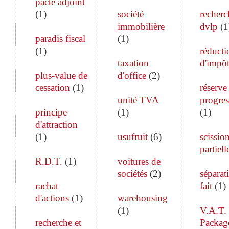
pacte adjoint
(
1
)
société
recherc
immobilière
dvlp
(
1
paradis fiscal
(
1
)
(
1
)
réducti
taxation
d'impô
plus-value de
d'office
(
2
)
cessation
(
1
)
réserve
unité TVA
progres
principe
(
1
)
(
1
)
d'attraction
(
1
)
usufruit
(
6
)
scissio
partiell
R.D.T.
(
1
)
voitures de
sociétés
(
2
)
séparat
rachat
fait
(
1
)
d'actions
(
1
)
warehousing
(
1
)
V.A.T.
recherche et
Packag