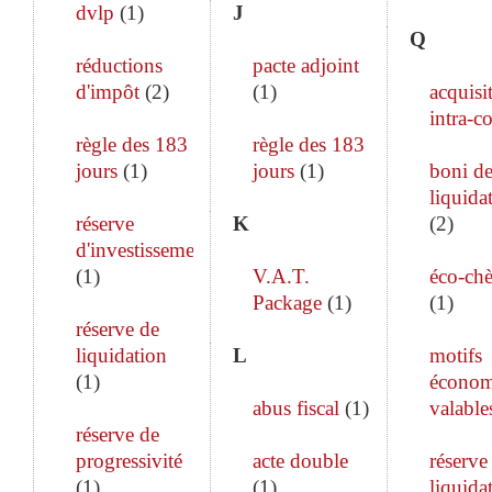
dvlp
(
1
)
J
Q
réductions
pacte adjoint
d'impôt
(
2
)
(
1
)
acquisi
intra-c
règle des 183
règle des 183
jours
(
1
)
jours
(
1
)
boni d
liquida
réserve
K
(
2
)
d'investissement
(
1
)
V.A.T.
éco-ch
Package
(
1
)
(
1
)
réserve de
liquidation
L
motifs
(
1
)
économ
abus fiscal
(
1
)
valable
réserve de
progressivité
acte double
réserve
(
1
)
(
1
)
liquida