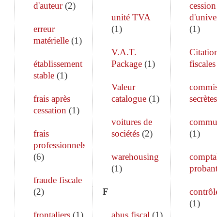
d'auteur
(
2
)
cession
unité TVA
d'unive
erreur
(
1
)
(
1
)
matérielle
(
1
)
V.A.T.
Citatio
établissement
Package
(
1
)
fiscales
stable
(
1
)
Valeur
commis
frais après
catalogue
(
1
)
secrètes
cessation
(
1
)
voitures de
commun
frais
sociétés
(
2
)
(
1
)
professionnels
(
6
)
warehousing
comptab
(
1
)
proban
fraude fiscale
(
2
)
F
contrôle
(
1
)
frontaliers
(
1
)
abus fiscal
(
1
)