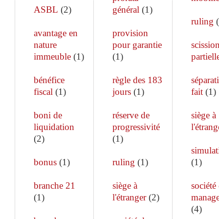
ASBL
(
2
)
général
(
1
)
ruling
(
avantage en
provision
nature
pour garantie
scissio
immeuble
(
1
)
(
1
)
partiell
bénéfice
règle des 183
séparat
fiscal
(
1
)
jours
(
1
)
fait
(
1
)
boni de
réserve de
siège à
liquidation
progressivité
l'étrang
(
2
)
(
1
)
simulat
bonus
(
1
)
ruling
(
1
)
(
1
)
branche 21
siège à
société
(
1
)
l'étranger
(
2
)
manag
(
4
)