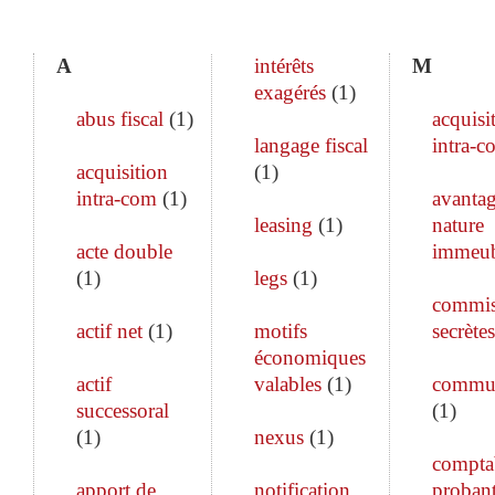
A
intérêts
M
exagérés
(
1
)
abus fiscal
(
1
)
acquisi
langage fiscal
intra-c
acquisition
(
1
)
intra-com
(
1
)
avanta
leasing
(
1
)
nature
acte double
immeub
(
1
)
legs
(
1
)
commis
actif net
(
1
)
motifs
secrètes
économiques
actif
valables
(
1
)
commun
successoral
(
1
)
(
1
)
nexus
(
1
)
comptab
apport de
notification
proban