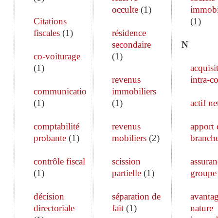
occulte
(
1
)
immobi
Citations
(
1
)
fiscales
(
1
)
résidence
secondaire
N
co-voiturage
(
1
)
(
1
)
acquisi
revenus
intra-c
communication
immobiliers
(
1
)
(
1
)
actif ne
comptabilité
revenus
apport 
probante
(
1
)
mobiliers
(
2
)
branch
contrôle fiscal
scission
assuran
(
1
)
partielle
(
1
)
groupe
décision
séparation de
avanta
directoriale
fait
(
1
)
nature