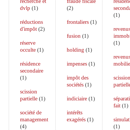
recherche et
fraude fiscale
résiden
dvlp
(
1
)
(
2
)
seconda
(
1
)
réductions
frontaliers
(
1
)
d'impôt
(
2
)
revenu
fusion
(
1
)
immobi
réserve
(
1
)
occulte
(
1
)
holding
(
1
)
revenu
résidence
impenses
(
1
)
mobilie
secondaire
(
1
)
impôt des
scissio
sociétés
(
1
)
partiell
scission
partielle
(
1
)
indiciaire
(
1
)
séparat
fait
(
1
)
société de
intérêts
management
exagérés
(
1
)
simulat
(
4
)
(
1
)