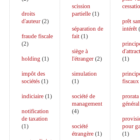
scission
cessati
droits
partielle
(
1
)
d'auteur
(
2
)
prêt sa
séparation de
intérêt
fraude fiscale
fait
(
1
)
(
2
)
princip
siège à
d'attrac
holding
(
1
)
l'étranger
(
2
)
(
1
)
impôt des
simulation
princip
sociétés
(
1
)
(
1
)
fiscaux
indiciaire
(
1
)
société de
prorata
management
général
notification
(
4
)
de taxation
provisi
(
1
)
société
pour ga
étrangère
(
1
)
(
1
)