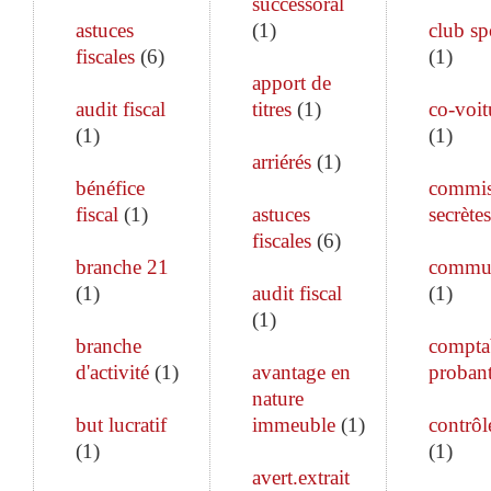
successoral
astuces
(
1
)
club sp
fiscales
(
6
)
(
1
)
apport de
audit fiscal
titres
(
1
)
co-voit
(
1
)
(
1
)
arriérés
(
1
)
bénéfice
commis
fiscal
(
1
)
astuces
secrètes
fiscales
(
6
)
branche 21
commun
(
1
)
audit fiscal
(
1
)
(
1
)
branche
comptab
d'activité
(
1
)
avantage en
proban
nature
but lucratif
immeuble
(
1
)
contrôle
(
1
)
(
1
)
avert.extrait