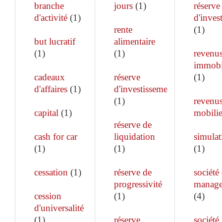
branche
jours
(
1
)
réserve
d'activité
(
1
)
d'inves
rente
(
1
)
but lucratif
alimentaire
(
1
)
(
1
)
revenu
immobi
cadeaux
réserve
(
1
)
d'affaires
(
1
)
d'investissement
(
1
)
revenu
capital
(
1
)
mobilie
réserve de
cash for car
liquidation
simulat
(
1
)
(
1
)
(
1
)
cessation
(
1
)
réserve de
société
progressivité
manag
cession
(
1
)
(
4
)
d'universalité
(
1
)
réserve
société