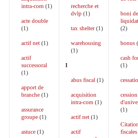
intra-com
(
1
)
recherche et
dvlp
(
1
)
boni d
acte double
liquida
(
1
)
tax shelter
(
1
)
(
2
)
actif net
(
1
)
warehousing
bonus
(
1
)
actif
cash fo
successoral
I
(
1
)
(
1
)
abus fiscal
(
1
)
cessati
apport de
branche
(
1
)
acquisition
cession
intra-com
(
1
)
d'unive
assurance
(
1
)
groupe
(
1
)
actif net
(
1
)
Citatio
astuce
(
1
)
actif
fiscales