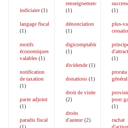
renseignements
success
indiciaire
(
1
)
(
1
)
(
1
)
langage fiscal
dénonciation
plus-va
(
1
)
(
1
)
cessati
motifs
digicomptable
princip
économiques
(
1
)
d'attrac
valables
(
1
)
(
1
)
dividende
(
1
)
notification
prorata
de taxation
donations
(
1
)
général
(
1
)
droit de visite
provisi
pacte adjoint
(
2
)
pour ga
(
1
)
(
1
)
droits
paradis fiscal
d'auteur
(
2
)
rachat
(
1
)
d'actio