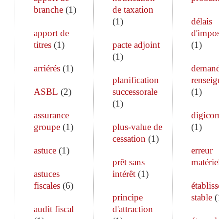
branche
(
1
)
de taxation
(
1
)
délais
apport de
d'impos
titres
(
1
)
pacte adjoint
(
1
)
(
1
)
arriérés
(
1
)
demand
planification
rensei
ASBL
(
2
)
successorale
(
1
)
(
1
)
assurance
digico
groupe
(
1
)
plus-value de
(
1
)
cessation
(
1
)
astuce
(
1
)
erreur
prêt sans
matérie
astuces
intérêt
(
1
)
fiscales
(
6
)
établis
principe
stable
(
audit fiscal
d'attraction