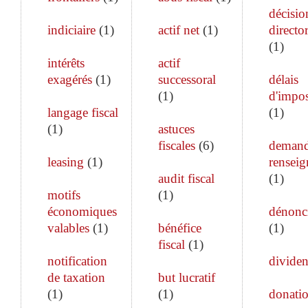
décisio
indiciaire
(
1
)
actif net
(
1
)
director
(
1
)
intérêts
actif
exagérés
(
1
)
successoral
délais
(
1
)
d'impos
langage fiscal
(
1
)
(
1
)
astuces
fiscales
(
6
)
demand
leasing
(
1
)
rensei
audit fiscal
(
1
)
motifs
(
1
)
économiques
dénonc
valables
(
1
)
bénéfice
(
1
)
fiscal
(
1
)
notification
divide
de taxation
but lucratif
(
1
)
(
1
)
donati