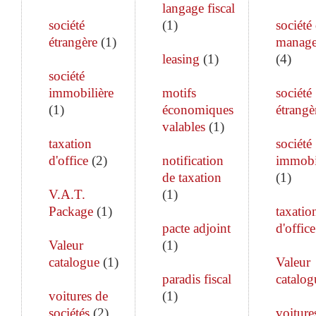
langage fiscal
société
(
1
)
société
étrangère
(
1
)
manag
leasing
(
1
)
(
4
)
société
immobilière
motifs
société
(
1
)
économiques
étrangè
valables
(
1
)
taxation
société
d'office
(
2
)
notification
immobi
de taxation
(
1
)
V.A.T.
(
1
)
Package
(
1
)
taxatio
pacte adjoint
d'office
Valeur
(
1
)
catalogue
(
1
)
Valeur
paradis fiscal
catalog
voitures de
(
1
)
sociétés
(
2
)
voiture