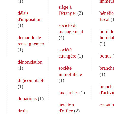
(
1
)
immeub
siège à
délais
l'étranger
(
2
)
bénéfic
d'imposition
fiscal
(
(
1
)
société de
management
boni d
demande de
(
4
)
liquida
renseignements
(
2
)
(
1
)
société
étrangère
(
1
)
bonus
dénonciation
(
1
)
société
branch
immobilière
(
1
)
digicomptable
(
1
)
(
1
)
branch
tax shelter
(
1
)
d'activi
donations
(
1
)
taxation
cessati
droits
d'office
(
2
)