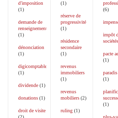
d'imposition
(
1
)
profess
(
1
)
(
6
)
réserve de
demande de
progressivité
impens
renseignements
(
1
)
(
1
)
impôt 
résidence
société
dénonciation
secondaire
(
1
)
(
1
)
pacte a
(
1
)
digicomptable
revenus
(
1
)
immobiliers
paradis 
(
1
)
(
1
)
dividende
(
1
)
revenus
planifi
donations
(
1
)
mobiliers
(
2
)
success
(
1
)
droit de visite
ruling
(
1
)
(
2
)
plus-va