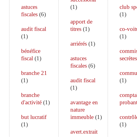
astuces
(
1
)
club sp
fiscales
(
6
)
(
1
)
apport de
audit fiscal
titres
(
1
)
co-voit
(
1
)
(
1
)
arriérés
(
1
)
bénéfice
commis
fiscal
(
1
)
astuces
secrètes
fiscales
(
6
)
branche 21
commun
(
1
)
audit fiscal
(
1
)
(
1
)
branche
comptab
d'activité
(
1
)
avantage en
proban
nature
but lucratif
immeuble
(
1
)
contrôle
(
1
)
(
1
)
avert.extrait