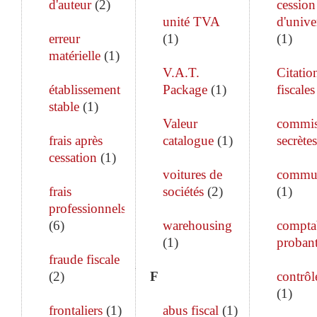
d'auteur
(
2
)
cession
unité TVA
d'unive
erreur
(
1
)
(
1
)
matérielle
(
1
)
V.A.T.
Citatio
établissement
Package
(
1
)
fiscales
stable
(
1
)
Valeur
commis
frais après
catalogue
(
1
)
secrètes
cessation
(
1
)
voitures de
commun
frais
sociétés
(
2
)
(
1
)
professionnels
(
6
)
warehousing
comptab
(
1
)
proban
fraude fiscale
(
2
)
F
contrôle
(
1
)
frontaliers
(
1
)
abus fiscal
(
1
)