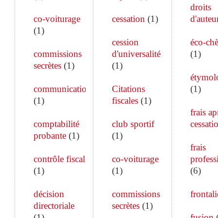
droits
co-voiturage
cessation
(
1
)
d'auteu
(
1
)
cession
éco-ch
commissions
d'universalité
(
1
)
secrètes
(
1
)
(
1
)
étymol
communication
Citations
(
1
)
(
1
)
fiscales
(
1
)
frais ap
comptabilité
club sportif
cessati
probante
(
1
)
(
1
)
frais
contrôle fiscal
co-voiturage
profess
(
1
)
(
1
)
(
6
)
décision
commissions
frontali
directoriale
secrètes
(
1
)
(
1
)
fusion