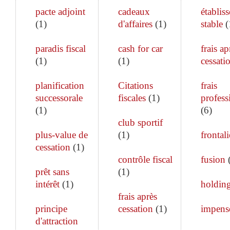
pacte adjoint
cadeaux
établis
(
1
)
d'affaires
(
1
)
stable
(
paradis fiscal
cash for car
frais ap
(
1
)
(
1
)
cessati
planification
Citations
frais
successorale
fiscales
(
1
)
profess
(
1
)
(
6
)
club sportif
plus-value de
(
1
)
frontali
cessation
(
1
)
contrôle fiscal
fusion
prêt sans
(
1
)
intérêt
(
1
)
holdin
frais après
principe
cessation
(
1
)
impens
d'attraction