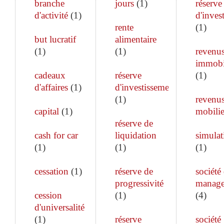
branche
jours
(
1
)
réserve
d'activité
(
1
)
d'inves
rente
(
1
)
but lucratif
alimentaire
(
1
)
(
1
)
revenu
immobi
cadeaux
réserve
(
1
)
d'affaires
(
1
)
d'investissement
(
1
)
revenu
capital
(
1
)
mobilie
réserve de
cash for car
liquidation
simulat
(
1
)
(
1
)
(
1
)
cessation
(
1
)
réserve de
société
progressivité
manag
cession
(
1
)
(
4
)
d'universalité
(
1
)
réserve
société