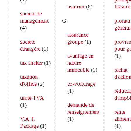
usufruit
(
6
)
fiscaux
société de
management
G
prorata
(
4
)
général
assurance
société
groupe
(
1
)
provisi
étrangère
(
1
)
pour ga
avantage en
(
1
)
tax shelter
(
1
)
nature
immeuble
(
1
)
rachat
taxation
d'actio
d'office
(
2
)
co-voiturage
(
1
)
réducti
unité TVA
d'impô
(
1
)
demande de
renseignements
rente
V.A.T.
(
1
)
aliment
Package
(
1
)
(
1
)