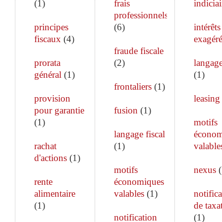
(
1
)
frais
indiciai
professionnels
principes
(
6
)
intérêts
fiscaux
(
4
)
exagéré
fraude fiscale
prorata
(
2
)
langage
général
(
1
)
(
1
)
frontaliers
(
1
)
provision
leasing
pour garantie
fusion
(
1
)
(
1
)
motifs
langage fiscal
économ
rachat
(
1
)
valable
d'actions
(
1
)
motifs
nexus
(
rente
économiques
alimentaire
valables
(
1
)
notific
(
1
)
de taxa
notification
(
1
)