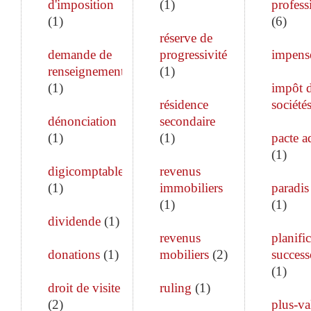
d'imposition
(
1
)
profess
(
1
)
(
6
)
réserve de
demande de
progressivité
impens
renseignements
(
1
)
(
1
)
impôt 
résidence
société
dénonciation
secondaire
(
1
)
(
1
)
pacte a
(
1
)
digicomptable
revenus
(
1
)
immobiliers
paradis 
(
1
)
(
1
)
dividende
(
1
)
revenus
planifi
donations
(
1
)
mobiliers
(
2
)
success
(
1
)
droit de visite
ruling
(
1
)
(
2
)
plus-va