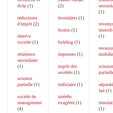
dvlp
(
1
)
(
2
)
seconda
(
1
)
réductions
frontaliers
(
1
)
d'impôt
(
2
)
revenu
fusion
(
1
)
immobi
réserve
(
1
)
occulte
(
1
)
holding
(
1
)
revenu
résidence
impenses
(
1
)
mobilie
secondaire
(
1
)
impôt des
scissio
sociétés
(
1
)
partiell
scission
partielle
(
1
)
indiciaire
(
1
)
séparat
fait
(
1
)
société de
intérêts
management
exagérés
(
1
)
simulat
(
4
)
(
1
)