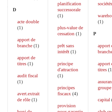
planification
société
D
successorale
(
1
)
wareho
acte double
(
1
)
(
1
)
plus-value de
cessation
(
1
)
P
apport de
branche
(
1
)
prêt sans
apport 
intérêt
(
1
)
branch
apport de
titres
(
1
)
principe
apport 
d'attraction
titres
(
1
audit fiscal
(
1
)
(
1
)
assuran
principes
groupe
avert.extrait
fiscaux
(
4
)
de rôle
(
1
)
capital
provision
boni de
pour garantie
club sp