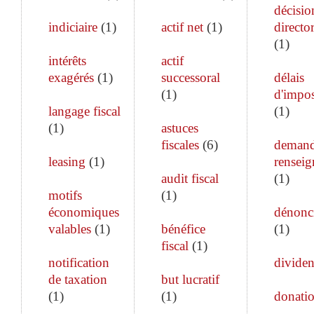
décisio
indiciaire
(
1
)
actif net
(
1
)
director
(
1
)
intérêts
actif
exagérés
(
1
)
successoral
délais
(
1
)
d'impos
langage fiscal
(
1
)
(
1
)
astuces
fiscales
(
6
)
demand
leasing
(
1
)
rensei
audit fiscal
(
1
)
motifs
(
1
)
économiques
dénonc
valables
(
1
)
bénéfice
(
1
)
fiscal
(
1
)
notification
divide
de taxation
but lucratif
(
1
)
(
1
)
donati