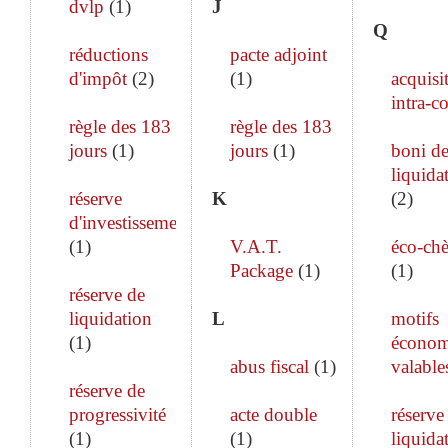
dvlp
(
1
)
J
Q
réductions
pacte adjoint
d'impôt
(
2
)
(
1
)
acquisi
intra-c
règle des 183
règle des 183
jours
(
1
)
jours
(
1
)
boni d
liquida
réserve
K
(
2
)
d'investissement
(
1
)
V.A.T.
éco-ch
Package
(
1
)
(
1
)
réserve de
liquidation
L
motifs
(
1
)
économ
abus fiscal
(
1
)
valable
réserve de
progressivité
acte double
réserve
(
1
)
(
1
)
liquida