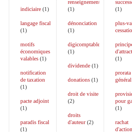
renseignements
success
indiciaire
(
1
)
(
1
)
(
1
)
langage fiscal
dénonciation
plus-va
(
1
)
(
1
)
cessati
motifs
digicomptable
princip
économiques
(
1
)
d'attrac
valables
(
1
)
(
1
)
dividende
(
1
)
notification
prorata
de taxation
donations
(
1
)
général
(
1
)
droit de visite
provisi
pacte adjoint
(
2
)
pour ga
(
1
)
(
1
)
droits
paradis fiscal
d'auteur
(
2
)
rachat
(
1
)
d'actio