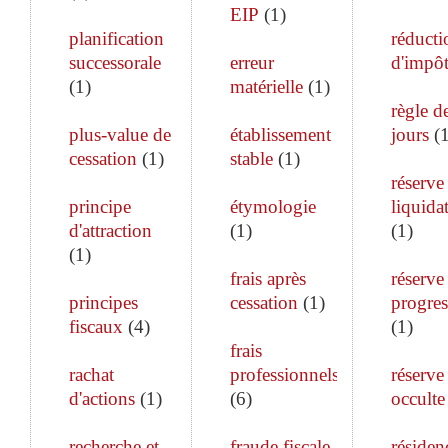
EIP
(
1
)
planification
réducti
successorale
erreur
d'impô
(
1
)
matérielle
(
1
)
règle d
plus-value de
établissement
jours
(
cessation
(
1
)
stable
(
1
)
réserve
principe
étymologie
liquida
d'attraction
(
1
)
(
1
)
(
1
)
frais après
réserve
principes
cessation
(
1
)
progres
fiscaux
(
4
)
(
1
)
frais
rachat
professionnels
réserve
d'actions
(
1
)
(
6
)
occulte
recherche et
fraude fiscale
résiden