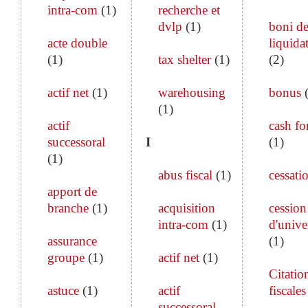
intra-com
(
1
)
recherche et
dvlp
(
1
)
boni d
acte double
liquida
(
1
)
tax shelter
(
1
)
(
2
)
actif net
(
1
)
warehousing
bonus
(
1
)
actif
cash fo
successoral
I
(
1
)
(
1
)
abus fiscal
(
1
)
cessati
apport de
branche
(
1
)
acquisition
cession
intra-com
(
1
)
d'unive
assurance
(
1
)
groupe
(
1
)
actif net
(
1
)
Citatio
astuce
(
1
)
actif
fiscales
successoral