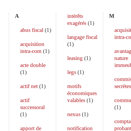
A
intérêts
M
exagérés
(
1
)
abus fiscal
(
1
)
acquisi
langage fiscal
intra-c
acquisition
(
1
)
intra-com
(
1
)
avanta
leasing
(
1
)
nature
acte double
immeub
(
1
)
legs
(
1
)
commis
actif net
(
1
)
motifs
secrètes
économiques
actif
valables
(
1
)
commun
successoral
(
1
)
(
1
)
nexus
(
1
)
comptab
apport de
notification
proban