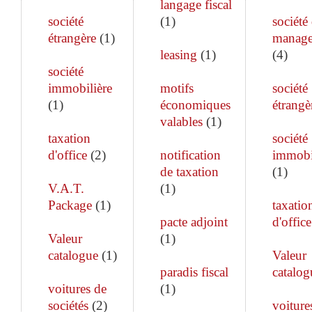
langage fiscal
société
(
1
)
société
étrangère
(
1
)
manag
leasing
(
1
)
(
4
)
société
immobilière
motifs
société
(
1
)
économiques
étrangè
valables
(
1
)
taxation
société
d'office
(
2
)
notification
immobi
de taxation
(
1
)
V.A.T.
(
1
)
Package
(
1
)
taxatio
pacte adjoint
d'office
Valeur
(
1
)
catalogue
(
1
)
Valeur
paradis fiscal
catalog
voitures de
(
1
)
sociétés
(
2
)
voiture