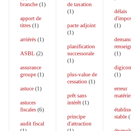
branche
(
1
)
de taxation
(
1
)
délais
apport de
d'impos
titres
(
1
)
pacte adjoint
(
1
)
(
1
)
arriérés
(
1
)
demand
planification
rensei
ASBL
(
2
)
successorale
(
1
)
(
1
)
assurance
digico
groupe
(
1
)
plus-value de
(
1
)
cessation
(
1
)
astuce
(
1
)
erreur
prêt sans
matérie
astuces
intérêt
(
1
)
fiscales
(
6
)
établis
principe
stable
(
audit fiscal
d'attraction
(
1
)
(
1
)
étymol