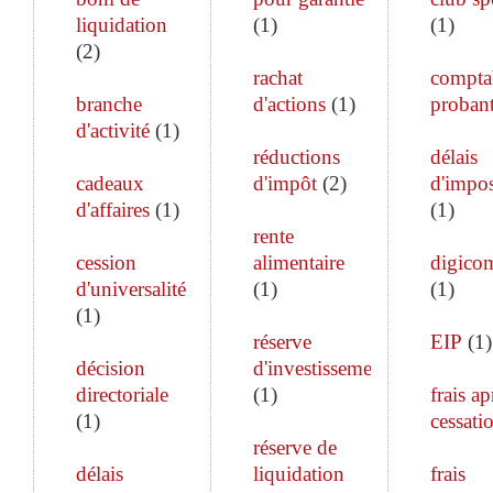
liquidation
(
1
)
(
1
)
(
2
)
rachat
comptab
branche
d'actions
(
1
)
proban
d'activité
(
1
)
réductions
délais
cadeaux
d'impôt
(
2
)
d'impos
d'affaires
(
1
)
(
1
)
rente
cession
alimentaire
digico
d'universalité
(
1
)
(
1
)
(
1
)
réserve
EIP
(
1
)
décision
d'investissement
directoriale
(
1
)
frais ap
(
1
)
cessati
réserve de
délais
liquidation
frais