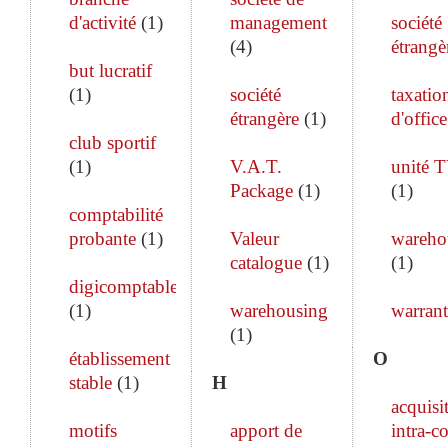
d'activité
(
1
)
management
société
(
4
)
étrangè
but lucratif
(
1
)
société
taxatio
étrangère
(
1
)
d'office
club sportif
(
1
)
V.A.T.
unité 
Package
(
1
)
(
1
)
comptabilité
probante
(
1
)
Valeur
wareho
catalogue
(
1
)
(
1
)
digicomptable
(
1
)
warehousing
warrant
(
1
)
établissement
O
stable
(
1
)
H
acquisi
motifs
apport de
intra-c