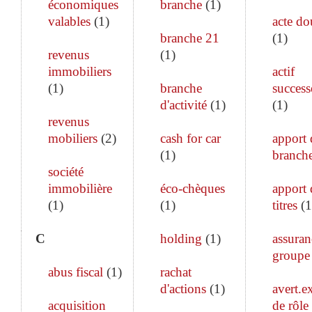
économiques
branche
(
1
)
valables
(
1
)
acte do
branche 21
(
1
)
revenus
(
1
)
immobiliers
actif
(
1
)
branche
success
d'activité
(
1
)
(
1
)
revenus
mobiliers
(
2
)
cash for car
apport 
(
1
)
branch
société
immobilière
éco-chèques
apport 
(
1
)
(
1
)
titres
(
1
C
holding
(
1
)
assuran
groupe
abus fiscal
(
1
)
rachat
d'actions
(
1
)
avert.ex
acquisition
de rôle