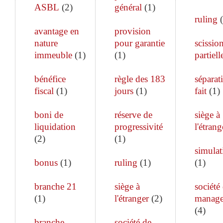
ASBL
(
2
)
général
(
1
)
ruling
(
avantage en
provision
nature
pour garantie
scissio
immeuble
(
1
)
(
1
)
partiell
bénéfice
règle des 183
séparat
fiscal
(
1
)
jours
(
1
)
fait
(
1
)
boni de
réserve de
siège à
liquidation
progressivité
l'étrang
(
2
)
(
1
)
simulat
bonus
(
1
)
ruling
(
1
)
(
1
)
branche 21
siège à
société
(
1
)
l'étranger
(
2
)
manag
(
4
)
branche
société de