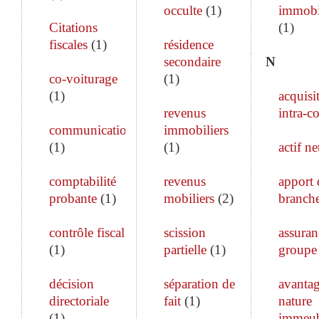
occulte
(
1
)
immobi
Citations
(
1
)
fiscales
(
1
)
résidence
secondaire
N
co-voiturage
(
1
)
(
1
)
acquisi
revenus
intra-c
communication
immobiliers
(
1
)
(
1
)
actif ne
comptabilité
revenus
apport 
probante
(
1
)
mobiliers
(
2
)
branch
contrôle fiscal
scission
assuran
(
1
)
partielle
(
1
)
groupe
décision
séparation de
avanta
directoriale
fait
(
1
)
nature
(
1
)
immeub