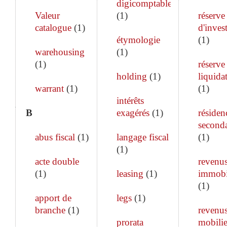
digicomptable
Valeur
(
1
)
réserve
catalogue
(
1
)
d'inves
étymologie
(
1
)
warehousing
(
1
)
(
1
)
réserve
holding
(
1
)
liquida
warrant
(
1
)
(
1
)
intérêts
B
exagérés
(
1
)
résiden
seconda
abus fiscal
(
1
)
langage fiscal
(
1
)
(
1
)
acte double
revenu
(
1
)
leasing
(
1
)
immobi
(
1
)
apport de
legs
(
1
)
branche
(
1
)
revenu
prorata
mobilie