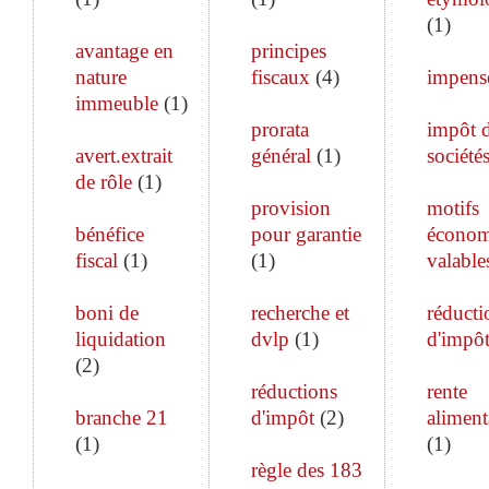
(
1
)
avantage en
principes
nature
fiscaux
(
4
)
impens
immeuble
(
1
)
prorata
impôt 
avert.extrait
général
(
1
)
société
de rôle
(
1
)
provision
motifs
bénéfice
pour garantie
économ
fiscal
(
1
)
(
1
)
valable
boni de
recherche et
réducti
liquidation
dvlp
(
1
)
d'impô
(
2
)
réductions
rente
branche 21
d'impôt
(
2
)
aliment
(
1
)
(
1
)
règle des 183