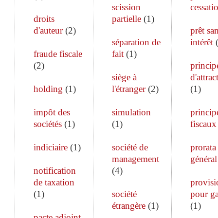
scission
cessati
droits
partielle
(
1
)
d'auteur
(
2
)
prêt sa
séparation de
intérêt
fraude fiscale
fait
(
1
)
(
2
)
princip
siège à
d'attrac
holding
(
1
)
l'étranger
(
2
)
(
1
)
impôt des
simulation
princip
sociétés
(
1
)
(
1
)
fiscaux
indiciaire
(
1
)
société de
prorata
management
général
notification
(
4
)
de taxation
provisi
(
1
)
société
pour ga
étrangère
(
1
)
(
1
)
pacte adjoint