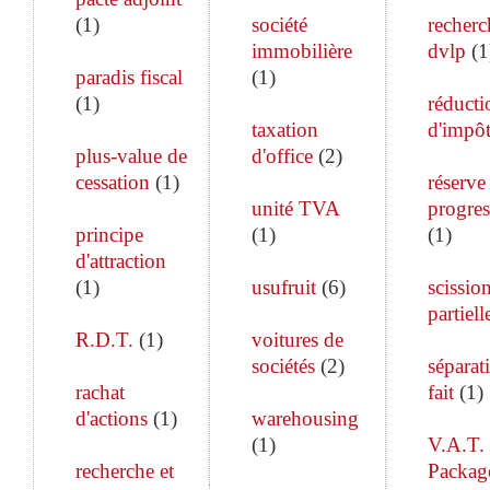
(
1
)
société
recherc
immobilière
dvlp
(
1
paradis fiscal
(
1
)
(
1
)
réducti
taxation
d'impô
plus-value de
d'office
(
2
)
cessation
(
1
)
réserve
unité TVA
progres
principe
(
1
)
(
1
)
d'attraction
(
1
)
usufruit
(
6
)
scissio
partiell
R.D.T.
(
1
)
voitures de
sociétés
(
2
)
séparat
rachat
fait
(
1
)
d'actions
(
1
)
warehousing
(
1
)
V.A.T.
recherche et
Packag