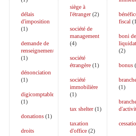
siège à
délais
l'étranger
(
2
)
bénéfic
d'imposition
fiscal
(
(
1
)
société de
management
boni d
demande de
(
4
)
liquida
renseignements
(
2
)
(
1
)
société
étrangère
(
1
)
bonus
dénonciation
(
1
)
société
branch
immobilière
(
1
)
digicomptable
(
1
)
(
1
)
branch
tax shelter
(
1
)
d'activi
donations
(
1
)
taxation
cessati
droits
d'office
(
2
)