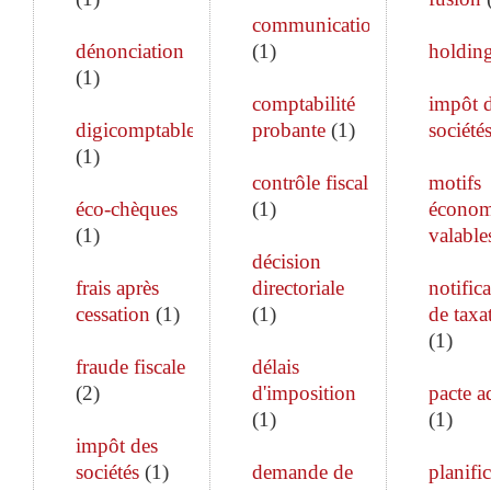
communication
dénonciation
(
1
)
holdin
(
1
)
comptabilité
impôt 
digicomptable
probante
(
1
)
société
(
1
)
contrôle fiscal
motifs
éco-chèques
(
1
)
économ
(
1
)
valable
décision
frais après
directoriale
notific
cessation
(
1
)
(
1
)
de taxa
(
1
)
fraude fiscale
délais
(
2
)
d'imposition
pacte a
(
1
)
(
1
)
impôt des
sociétés
(
1
)
demande de
planifi