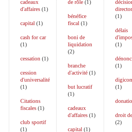
cadeaux
de rôle
(
1
)
décisio
d'affaires
(
1
)
director
bénéfice
(
1
)
capital
(
1
)
fiscal
(
1
)
délais
cash for car
boni de
d'impos
(
1
)
liquidation
(
1
)
(
2
)
cessation
(
1
)
dénonc
branche
(
1
)
cession
d'activité
(
1
)
d'universalité
digico
(
1
)
but lucratif
(
1
)
(
1
)
Citations
donati
fiscales
(
1
)
cadeaux
d'affaires
(
1
)
droit de
club sportif
(
2
)
(
1
)
capital
(
1
)