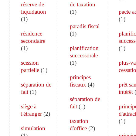
réserve de
de taxation
liquidation
(
1
)
pacte a
(
1
)
(
1
)
paradis fiscal
résidence
(
1
)
planifi
secondaire
success
(
1
)
planification
(
1
)
successorale
scission
(
1
)
plus-va
partielle
(
1
)
cessati
principes
séparation de
fiscaux
(
4
)
prêt sa
fait
(
1
)
intérêt
séparation de
siège à
fait
(
1
)
princip
l'étranger
(
2
)
d'attrac
taxation
(
1
)
simulation
d'office
(
2
)
(
1
)
princip