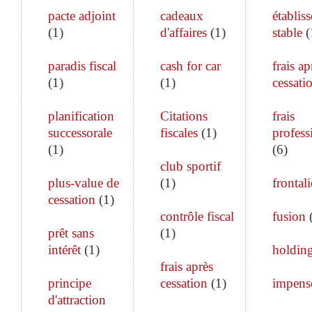
pacte adjoint
cadeaux
établis
(
1
)
d'affaires
(
1
)
stable
(
paradis fiscal
cash for car
frais ap
(
1
)
(
1
)
cessati
planification
Citations
frais
successorale
fiscales
(
1
)
profess
(
1
)
(
6
)
club sportif
plus-value de
(
1
)
frontali
cessation
(
1
)
contrôle fiscal
fusion
prêt sans
(
1
)
intérêt
(
1
)
holdin
frais après
principe
cessation
(
1
)
impens
d'attraction