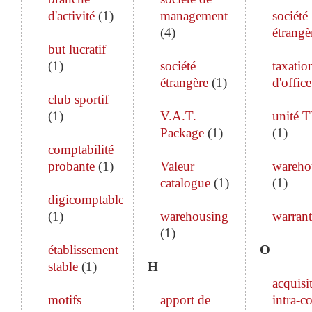
d'activité
(
1
)
management
société
(
4
)
étrangè
but lucratif
(
1
)
société
taxatio
étrangère
(
1
)
d'office
club sportif
(
1
)
V.A.T.
unité 
Package
(
1
)
(
1
)
comptabilité
probante
(
1
)
Valeur
wareho
catalogue
(
1
)
(
1
)
digicomptable
(
1
)
warehousing
warrant
(
1
)
établissement
O
stable
(
1
)
H
acquisi
motifs
apport de
intra-c