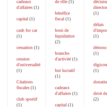
cadeaux
de rôle
(
1
)
décisio
d'affaires
(
1
)
director
bénéfice
(
1
)
capital
(
1
)
fiscal
(
1
)
délais
cash for car
boni de
d'impos
(
1
)
liquidation
(
1
)
(
2
)
cessation
(
1
)
dénonc
branche
(
1
)
cession
d'activité
(
1
)
d'universalité
digico
(
1
)
but lucratif
(
1
)
(
1
)
Citations
donati
fiscales
(
1
)
cadeaux
d'affaires
(
1
)
droit de
club sportif
(
2
)
(
1
)
capital
(
1
)