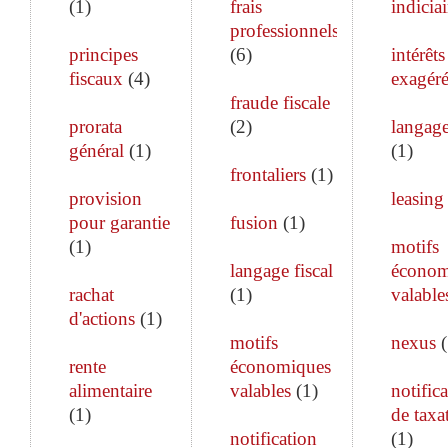
(
1
)
frais
indiciai
professionnels
principes
(
6
)
intérêts
fiscaux
(
4
)
exagéré
fraude fiscale
prorata
(
2
)
langage
général
(
1
)
(
1
)
frontaliers
(
1
)
provision
leasing
pour garantie
fusion
(
1
)
(
1
)
motifs
langage fiscal
économ
rachat
(
1
)
valable
d'actions
(
1
)
motifs
nexus
(
rente
économiques
alimentaire
valables
(
1
)
notific
(
1
)
de taxa
notification
(
1
)