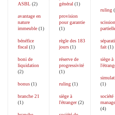
ASBL
(
2
)
général
(
1
)
ruling
(
avantage en
provision
nature
pour garantie
scissio
immeuble
(
1
)
(
1
)
partiell
bénéfice
règle des 183
séparat
fiscal
(
1
)
jours
(
1
)
fait
(
1
)
boni de
réserve de
siège à
liquidation
progressivité
l'étrang
(
2
)
(
1
)
simulat
bonus
(
1
)
ruling
(
1
)
(
1
)
branche 21
siège à
société
(
1
)
l'étranger
(
2
)
manag
(
4
)
branche
société de