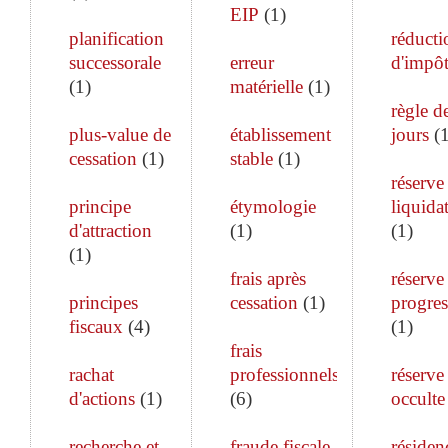
EIP
(
1
)
planification
réducti
successorale
erreur
d'impô
(
1
)
matérielle
(
1
)
règle d
plus-value de
établissement
jours
(
cessation
(
1
)
stable
(
1
)
réserve
principe
étymologie
liquida
d'attraction
(
1
)
(
1
)
(
1
)
frais après
réserve
principes
cessation
(
1
)
progres
fiscaux
(
4
)
(
1
)
frais
rachat
professionnels
réserve
d'actions
(
1
)
(
6
)
occulte
recherche et
fraude fiscale
résiden