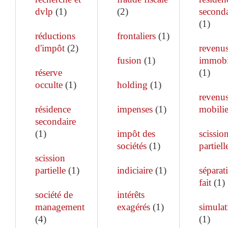
dvlp
(
1
)
(
2
)
seconda
(
1
)
réductions
frontaliers
(
1
)
d'impôt
(
2
)
revenu
fusion
(
1
)
immobi
réserve
(
1
)
occulte
(
1
)
holding
(
1
)
revenu
résidence
impenses
(
1
)
mobilie
secondaire
(
1
)
impôt des
scissio
sociétés
(
1
)
partiell
scission
partielle
(
1
)
indiciaire
(
1
)
séparat
fait
(
1
)
société de
intérêts
management
exagérés
(
1
)
simulat
(
4
)
(
1
)