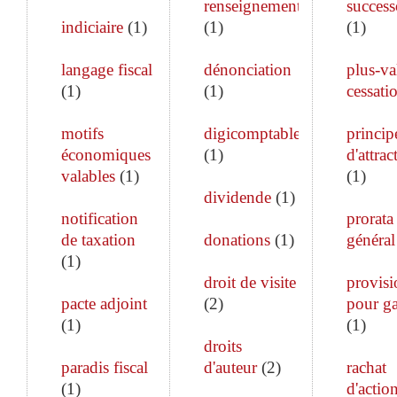
renseignements
success
indiciaire
(
1
)
(
1
)
(
1
)
langage fiscal
dénonciation
plus-va
(
1
)
(
1
)
cessati
motifs
digicomptable
princip
économiques
(
1
)
d'attrac
valables
(
1
)
(
1
)
dividende
(
1
)
notification
prorata
de taxation
donations
(
1
)
général
(
1
)
droit de visite
provisi
pacte adjoint
(
2
)
pour ga
(
1
)
(
1
)
droits
paradis fiscal
d'auteur
(
2
)
rachat
(
1
)
d'actio