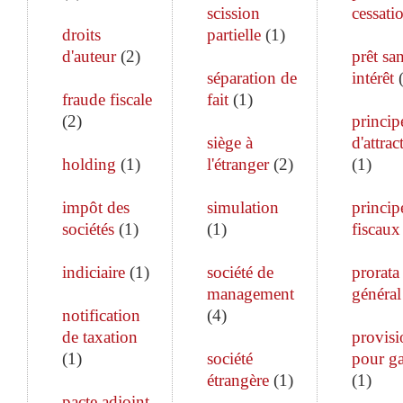
scission
cessati
droits
partielle
(
1
)
d'auteur
(
2
)
prêt sa
séparation de
intérêt
fraude fiscale
fait
(
1
)
(
2
)
princip
siège à
d'attrac
holding
(
1
)
l'étranger
(
2
)
(
1
)
impôt des
simulation
princip
sociétés
(
1
)
(
1
)
fiscaux
indiciaire
(
1
)
société de
prorata
management
général
notification
(
4
)
de taxation
provisi
(
1
)
société
pour ga
étrangère
(
1
)
(
1
)
pacte adjoint