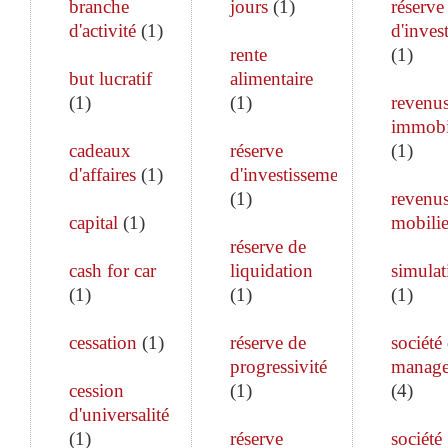
branche
jours
(
1
)
réserve
d'activité
(
1
)
d'inves
rente
(
1
)
but lucratif
alimentaire
(
1
)
(
1
)
revenu
immobi
cadeaux
réserve
(
1
)
d'affaires
(
1
)
d'investissement
(
1
)
revenu
capital
(
1
)
mobilie
réserve de
cash for car
liquidation
simulat
(
1
)
(
1
)
(
1
)
cessation
(
1
)
réserve de
société
progressivité
manag
cession
(
1
)
(
4
)
d'universalité
(
1
)
réserve
société