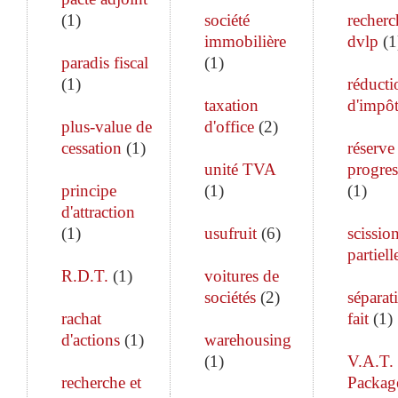
(
1
)
société
recherc
immobilière
dvlp
(
1
paradis fiscal
(
1
)
(
1
)
réducti
taxation
d'impô
plus-value de
d'office
(
2
)
cessation
(
1
)
réserve
unité TVA
progres
principe
(
1
)
(
1
)
d'attraction
(
1
)
usufruit
(
6
)
scissio
partiell
R.D.T.
(
1
)
voitures de
sociétés
(
2
)
séparat
rachat
fait
(
1
)
d'actions
(
1
)
warehousing
(
1
)
V.A.T.
recherche et
Packag