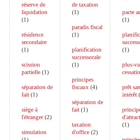
réserve de
de taxation
liquidation
(
1
)
pacte a
(
1
)
(
1
)
paradis fiscal
résidence
(
1
)
planifi
secondaire
success
(
1
)
planification
(
1
)
successorale
scission
(
1
)
plus-va
partielle
(
1
)
cessati
principes
séparation de
fiscaux
(
4
)
prêt sa
fait
(
1
)
intérêt
séparation de
siège à
fait
(
1
)
princip
l'étranger
(
2
)
d'attrac
taxation
(
1
)
simulation
d'office
(
2
)
(
1
)
princip