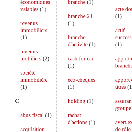
économiques
branche
(
1
)
valables
(
1
)
acte do
branche 21
(
1
)
revenus
(
1
)
immobiliers
actif
(
1
)
branche
success
d'activité
(
1
)
(
1
)
revenus
mobiliers
(
2
)
cash for car
apport 
(
1
)
branch
société
immobilière
éco-chèques
apport 
(
1
)
(
1
)
titres
(
1
C
holding
(
1
)
assuran
groupe
abus fiscal
(
1
)
rachat
d'actions
(
1
)
avert.ex
acquisition
de rôle