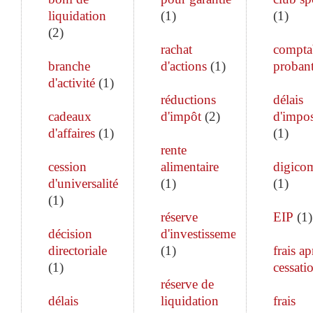
liquidation
(
1
)
(
1
)
(
2
)
rachat
comptab
branche
d'actions
(
1
)
proban
d'activité
(
1
)
réductions
délais
cadeaux
d'impôt
(
2
)
d'impos
d'affaires
(
1
)
(
1
)
rente
cession
alimentaire
digico
d'universalité
(
1
)
(
1
)
(
1
)
réserve
EIP
(
1
)
décision
d'investissement
directoriale
(
1
)
frais ap
(
1
)
cessati
réserve de
délais
liquidation
frais