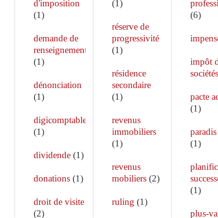
d'imposition
(
1
)
profess
(
1
)
(
6
)
réserve de
demande de
progressivité
impens
renseignements
(
1
)
(
1
)
impôt 
résidence
société
dénonciation
secondaire
(
1
)
(
1
)
pacte a
(
1
)
digicomptable
revenus
(
1
)
immobiliers
paradis 
(
1
)
(
1
)
dividende
(
1
)
revenus
planifi
donations
(
1
)
mobiliers
(
2
)
success
(
1
)
droit de visite
ruling
(
1
)
(
2
)
plus-va