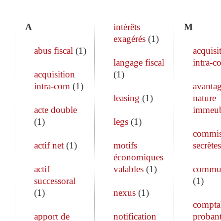
A
intérêts
M
exagérés
(
1
)
abus fiscal
(
1
)
acquisi
langage fiscal
intra-c
acquisition
(
1
)
intra-com
(
1
)
avanta
leasing
(
1
)
nature
acte double
immeub
(
1
)
legs
(
1
)
commis
actif net
(
1
)
motifs
secrètes
économiques
actif
valables
(
1
)
commun
successoral
(
1
)
(
1
)
nexus
(
1
)
comptab
apport de
notification
proban