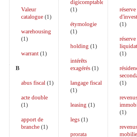
digicomptable
Valeur
(
1
)
réserve
catalogue
(
1
)
d'inves
étymologie
(
1
)
warehousing
(
1
)
(
1
)
réserve
holding
(
1
)
liquida
warrant
(
1
)
(
1
)
intérêts
B
exagérés
(
1
)
résiden
seconda
abus fiscal
(
1
)
langage fiscal
(
1
)
(
1
)
acte double
revenu
(
1
)
leasing
(
1
)
immobi
(
1
)
apport de
legs
(
1
)
branche
(
1
)
revenu
prorata
mobilie