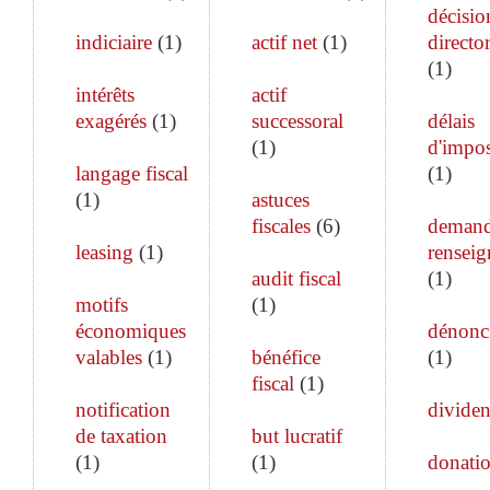
décisio
indiciaire
(
1
)
actif net
(
1
)
director
(
1
)
intérêts
actif
exagérés
(
1
)
successoral
délais
(
1
)
d'impos
langage fiscal
(
1
)
(
1
)
astuces
fiscales
(
6
)
demand
leasing
(
1
)
rensei
audit fiscal
(
1
)
motifs
(
1
)
économiques
dénonc
valables
(
1
)
bénéfice
(
1
)
fiscal
(
1
)
notification
divide
de taxation
but lucratif
(
1
)
(
1
)
donati