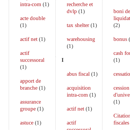
intra-com
(
1
)
recherche et
dvlp
(
1
)
boni d
acte double
liquida
(
1
)
tax shelter
(
1
)
(
2
)
actif net
(
1
)
warehousing
bonus
(
1
)
actif
cash fo
successoral
I
(
1
)
(
1
)
abus fiscal
(
1
)
cessati
apport de
branche
(
1
)
acquisition
cession
intra-com
(
1
)
d'unive
assurance
(
1
)
groupe
(
1
)
actif net
(
1
)
Citatio
astuce
(
1
)
actif
fiscales
successoral