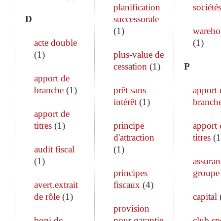
planification
société
D
successorale
(
1
)
wareho
acte double
(
1
)
(
1
)
plus-value de
cessation
(
1
)
P
apport de
branche
(
1
)
prêt sans
apport 
intérêt
(
1
)
branch
apport de
titres
(
1
)
principe
apport 
d'attraction
titres
(
1
audit fiscal
(
1
)
(
1
)
assuran
principes
groupe
avert.extrait
fiscaux
(
4
)
de rôle
(
1
)
capital
provision
boni de
pour garantie
club sp