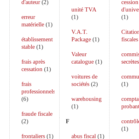
d'auteur
(
2
)
cession
unité TVA
d'unive
erreur
(
1
)
(
1
)
matérielle
(
1
)
V.A.T.
Citatio
établissement
Package
(
1
)
fiscales
stable
(
1
)
Valeur
commis
frais après
catalogue
(
1
)
secrètes
cessation
(
1
)
voitures de
commun
frais
sociétés
(
2
)
(
1
)
professionnels
(
6
)
warehousing
comptab
(
1
)
proban
fraude fiscale
(
2
)
F
contrôle
(
1
)
frontaliers
(
1
)
abus fiscal
(
1
)