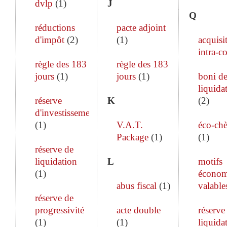
dvlp
(
1
)
J
Q
réductions
pacte adjoint
d'impôt
(
2
)
(
1
)
acquisi
intra-c
règle des 183
règle des 183
jours
(
1
)
jours
(
1
)
boni d
liquida
réserve
K
(
2
)
d'investissement
(
1
)
V.A.T.
éco-ch
Package
(
1
)
(
1
)
réserve de
liquidation
L
motifs
(
1
)
économ
abus fiscal
(
1
)
valable
réserve de
progressivité
acte double
réserve
(
1
)
(
1
)
liquida