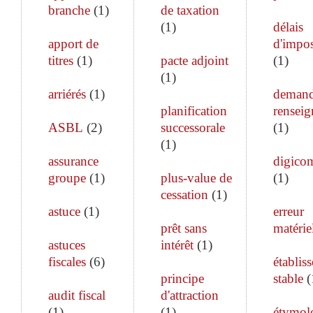
branche
(
1
)
de taxation
(
1
)
délais
apport de
d'impos
titres
(
1
)
pacte adjoint
(
1
)
(
1
)
arriérés
(
1
)
demand
planification
rensei
ASBL
(
2
)
successorale
(
1
)
(
1
)
assurance
digico
groupe
(
1
)
plus-value de
(
1
)
cessation
(
1
)
astuce
(
1
)
erreur
prêt sans
matérie
astuces
intérêt
(
1
)
fiscales
(
6
)
établis
principe
stable
(
audit fiscal
d'attraction
(
1
)
(
1
)
étymol