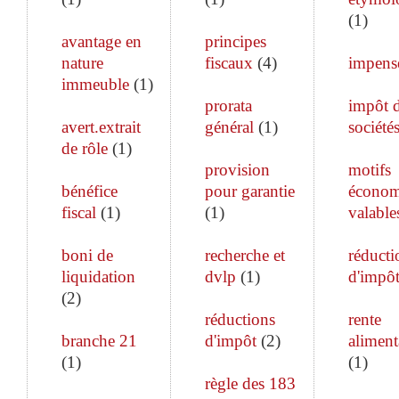
(
1
)
avantage en
principes
nature
fiscaux
(
4
)
impens
immeuble
(
1
)
prorata
impôt 
avert.extrait
général
(
1
)
société
de rôle
(
1
)
provision
motifs
bénéfice
pour garantie
économ
fiscal
(
1
)
(
1
)
valable
boni de
recherche et
réducti
liquidation
dvlp
(
1
)
d'impô
(
2
)
réductions
rente
branche 21
d'impôt
(
2
)
aliment
(
1
)
(
1
)
règle des 183