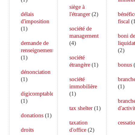
siège à
délais
l'étranger
(
2
)
bénéfic
d'imposition
fiscal
(
(
1
)
société de
management
boni d
demande de
(
4
)
liquida
renseignements
(
2
)
(
1
)
société
étrangère
(
1
)
bonus
dénonciation
(
1
)
société
branch
immobilière
(
1
)
digicomptable
(
1
)
(
1
)
branch
tax shelter
(
1
)
d'activi
donations
(
1
)
taxation
cessati
droits
d'office
(
2
)