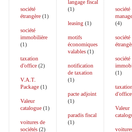
langage fiscal
société
(
1
)
société
étrangère
(
1
)
manag
leasing
(
1
)
(
4
)
société
immobilière
motifs
société
(
1
)
économiques
étrangè
valables
(
1
)
taxation
société
d'office
(
2
)
notification
immobi
de taxation
(
1
)
V.A.T.
(
1
)
Package
(
1
)
taxatio
pacte adjoint
d'office
Valeur
(
1
)
catalogue
(
1
)
Valeur
paradis fiscal
catalog
voitures de
(
1
)
sociétés
(
2
)
voiture