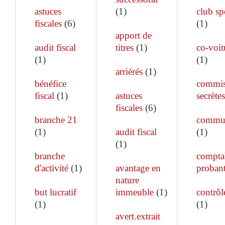
astuces
(
1
)
club sp
fiscales
(
6
)
(
1
)
apport de
audit fiscal
titres
(
1
)
co-voit
(
1
)
(
1
)
arriérés
(
1
)
bénéfice
commis
fiscal
(
1
)
astuces
secrètes
fiscales
(
6
)
branche 21
commun
(
1
)
audit fiscal
(
1
)
(
1
)
branche
comptab
d'activité
(
1
)
avantage en
proban
nature
but lucratif
immeuble
(
1
)
contrôle
(
1
)
(
1
)
avert.extrait