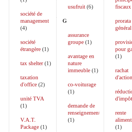
usufruit
(
6
)
fiscaux
société de
management
G
prorata
(
4
)
général
assurance
société
groupe
(
1
)
provisi
étrangère
(
1
)
pour ga
avantage en
(
1
)
tax shelter
(
1
)
nature
immeuble
(
1
)
rachat
taxation
d'actio
d'office
(
2
)
co-voiturage
(
1
)
réducti
unité TVA
d'impô
(
1
)
demande de
renseignements
rente
V.A.T.
(
1
)
aliment
Package
(
1
)
(
1
)