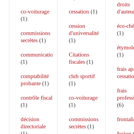
droits
co-voiturage
cessation
(
1
)
d'auteu
(
1
)
cession
éco-ch
commissions
d'universalité
(
1
)
secrètes
(
1
)
(
1
)
étymol
communication
Citations
(
1
)
(
1
)
fiscales
(
1
)
frais ap
comptabilité
club sportif
cessati
probante
(
1
)
(
1
)
frais
contrôle fiscal
co-voiturage
profess
(
1
)
(
1
)
(
6
)
décision
commissions
frontali
directoriale
secrètes
(
1
)
(
1
)
fusion