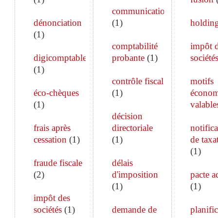
communication
dénonciation
(
1
)
holdin
(
1
)
comptabilité
impôt 
digicomptable
probante
(
1
)
société
(
1
)
contrôle fiscal
motifs
éco-chèques
(
1
)
économ
(
1
)
valable
décision
frais après
directoriale
notific
cessation
(
1
)
(
1
)
de taxa
(
1
)
fraude fiscale
délais
(
2
)
d'imposition
pacte a
(
1
)
(
1
)
impôt des
sociétés
(
1
)
demande de
planifi