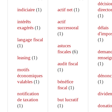
décisio
indiciaire
(
1
)
actif net
(
1
)
director
(
1
)
intérêts
actif
exagérés
(
1
)
successoral
délais
(
1
)
d'impos
langage fiscal
(
1
)
(
1
)
astuces
fiscales
(
6
)
demand
leasing
(
1
)
rensei
audit fiscal
(
1
)
motifs
(
1
)
économiques
dénonc
valables
(
1
)
bénéfice
(
1
)
fiscal
(
1
)
notification
divide
de taxation
but lucratif
(
1
)
(
1
)
donati