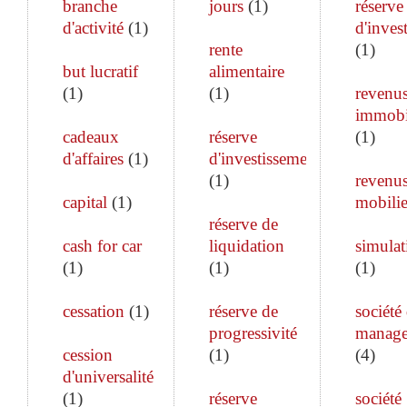
branche
jours
(
1
)
réserve
d'activité
(
1
)
d'inves
rente
(
1
)
but lucratif
alimentaire
(
1
)
(
1
)
revenu
immobi
cadeaux
réserve
(
1
)
d'affaires
(
1
)
d'investissement
(
1
)
revenu
capital
(
1
)
mobilie
réserve de
cash for car
liquidation
simulat
(
1
)
(
1
)
(
1
)
cessation
(
1
)
réserve de
société
progressivité
manag
cession
(
1
)
(
4
)
d'universalité
(
1
)
réserve
société