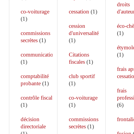
droits
co-voiturage
cessation
(
1
)
d'auteu
(
1
)
cession
éco-ch
commissions
d'universalité
(
1
)
secrètes
(
1
)
(
1
)
étymol
communication
Citations
(
1
)
(
1
)
fiscales
(
1
)
frais ap
comptabilité
club sportif
cessati
probante
(
1
)
(
1
)
frais
contrôle fiscal
co-voiturage
profess
(
1
)
(
1
)
(
6
)
décision
commissions
frontali
directoriale
secrètes
(
1
)
(
1
)
fusion