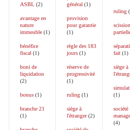
ASBL
(
2
)
général
(
1
)
ruling
(
avantage en
provision
nature
pour garantie
scissio
immeuble
(
1
)
(
1
)
partiell
bénéfice
règle des 183
séparat
fiscal
(
1
)
jours
(
1
)
fait
(
1
)
boni de
réserve de
siège à
liquidation
progressivité
l'étrang
(
2
)
(
1
)
simulat
bonus
(
1
)
ruling
(
1
)
(
1
)
branche 21
siège à
société
(
1
)
l'étranger
(
2
)
manag
(
4
)
branche
société de