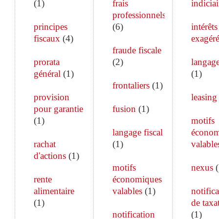
(
1
)
frais
indiciai
professionnels
principes
(
6
)
intérêts
fiscaux
(
4
)
exagéré
fraude fiscale
prorata
(
2
)
langage
général
(
1
)
(
1
)
frontaliers
(
1
)
provision
leasing
pour garantie
fusion
(
1
)
(
1
)
motifs
langage fiscal
économ
rachat
(
1
)
valable
d'actions
(
1
)
motifs
nexus
(
rente
économiques
alimentaire
valables
(
1
)
notific
(
1
)
de taxa
notification
(
1
)