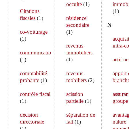
occulte
(
1
)
immobi
Citations
(
1
)
fiscales
(
1
)
résidence
secondaire
N
co-voiturage
(
1
)
(
1
)
acquisi
revenus
intra-c
communication
immobiliers
(
1
)
(
1
)
actif ne
comptabilité
revenus
apport 
probante
(
1
)
mobiliers
(
2
)
branch
contrôle fiscal
scission
assuran
(
1
)
partielle
(
1
)
groupe
décision
séparation de
avanta
directoriale
fait
(
1
)
nature
(
1
)
immeub