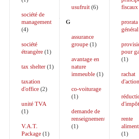
usufruit
(
6
)
fiscaux
société de
management
G
prorata
(
4
)
général
assurance
société
groupe
(
1
)
provisi
étrangère
(
1
)
pour ga
avantage en
(
1
)
tax shelter
(
1
)
nature
immeuble
(
1
)
rachat
taxation
d'actio
d'office
(
2
)
co-voiturage
(
1
)
réducti
unité TVA
d'impô
(
1
)
demande de
renseignements
rente
V.A.T.
(
1
)
aliment
Package
(
1
)
(
1
)