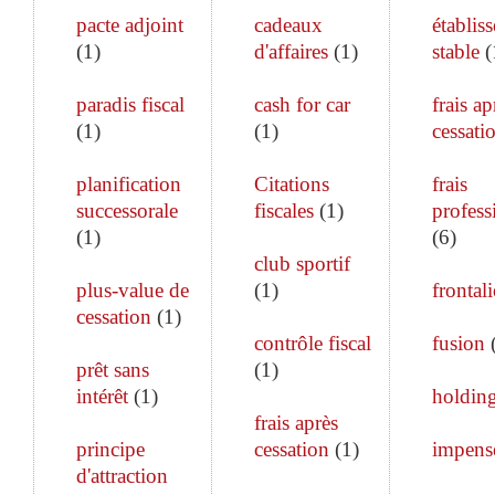
pacte adjoint
cadeaux
établis
(
1
)
d'affaires
(
1
)
stable
(
paradis fiscal
cash for car
frais ap
(
1
)
(
1
)
cessati
planification
Citations
frais
successorale
fiscales
(
1
)
profess
(
1
)
(
6
)
club sportif
plus-value de
(
1
)
frontali
cessation
(
1
)
contrôle fiscal
fusion
prêt sans
(
1
)
intérêt
(
1
)
holdin
frais après
principe
cessation
(
1
)
impens
d'attraction