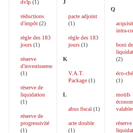
dvlp
(
1
)
J
Q
réductions
pacte adjoint
d'impôt
(
2
)
(
1
)
acquisi
intra-c
règle des 183
règle des 183
jours
(
1
)
jours
(
1
)
boni d
liquida
réserve
K
(
2
)
d'investissement
(
1
)
V.A.T.
éco-ch
Package
(
1
)
(
1
)
réserve de
liquidation
L
motifs
(
1
)
économ
abus fiscal
(
1
)
valable
réserve de
progressivité
acte double
réserve
(
1
)
(
1
)
liquida