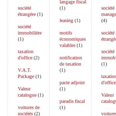
langage fiscal
société
(
1
)
société
étrangère
(
1
)
manag
leasing
(
1
)
(
4
)
société
immobilière
motifs
société
(
1
)
économiques
étrangè
valables
(
1
)
taxation
société
d'office
(
2
)
notification
immobi
de taxation
(
1
)
V.A.T.
(
1
)
Package
(
1
)
taxatio
pacte adjoint
d'office
Valeur
(
1
)
catalogue
(
1
)
Valeur
paradis fiscal
catalog
voitures de
(
1
)
sociétés
(
2
)
voiture