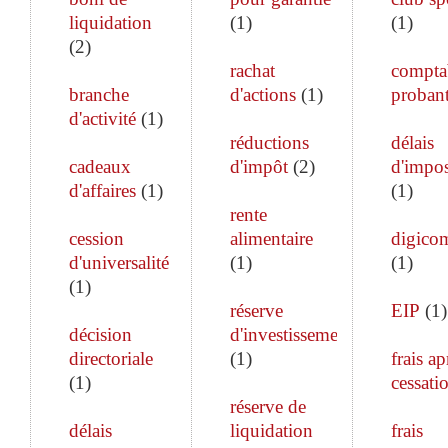
liquidation
(
1
)
(
1
)
(
2
)
rachat
comptab
branche
d'actions
(
1
)
proban
d'activité
(
1
)
réductions
délais
cadeaux
d'impôt
(
2
)
d'impos
d'affaires
(
1
)
(
1
)
rente
cession
alimentaire
digico
d'universalité
(
1
)
(
1
)
(
1
)
réserve
EIP
(
1
)
décision
d'investissement
directoriale
(
1
)
frais ap
(
1
)
cessati
réserve de
délais
liquidation
frais