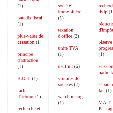
(
1
)
société
recherc
immobilière
dvlp
(
1
paradis fiscal
(
1
)
(
1
)
réducti
taxation
d'impô
plus-value de
d'office
(
2
)
cessation
(
1
)
réserve
unité TVA
progres
principe
(
1
)
(
1
)
d'attraction
(
1
)
usufruit
(
6
)
scissio
partiell
R.D.T.
(
1
)
voitures de
sociétés
(
2
)
séparat
rachat
fait
(
1
)
d'actions
(
1
)
warehousing
(
1
)
V.A.T.
recherche et
Packag