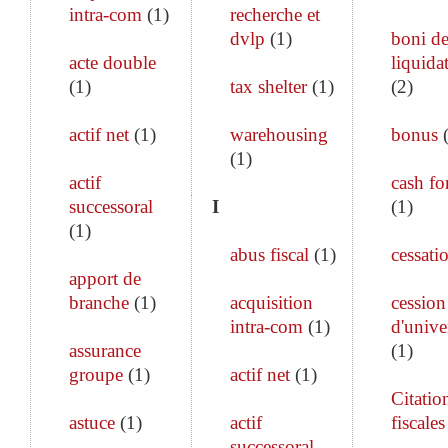
intra-com
(
1
)
recherche et
dvlp
(
1
)
boni d
acte double
liquida
(
1
)
tax shelter
(
1
)
(
2
)
actif net
(
1
)
warehousing
bonus
(
1
)
actif
cash fo
successoral
I
(
1
)
(
1
)
abus fiscal
(
1
)
cessati
apport de
branche
(
1
)
acquisition
cession
intra-com
(
1
)
d'unive
assurance
(
1
)
groupe
(
1
)
actif net
(
1
)
Citatio
astuce
(
1
)
actif
fiscales
successoral