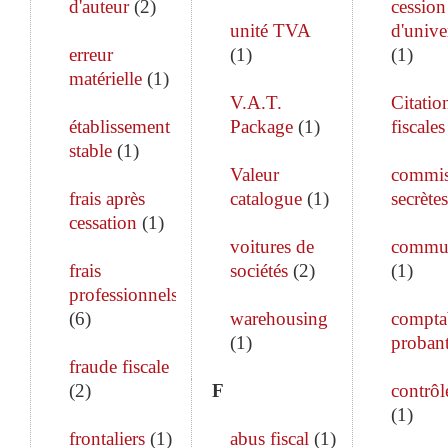
d'auteur
(
2
)
cession
unité TVA
d'unive
erreur
(
1
)
(
1
)
matérielle
(
1
)
V.A.T.
Citatio
établissement
Package
(
1
)
fiscales
stable
(
1
)
Valeur
commis
frais après
catalogue
(
1
)
secrètes
cessation
(
1
)
voitures de
commun
frais
sociétés
(
2
)
(
1
)
professionnels
(
6
)
warehousing
comptab
(
1
)
proban
fraude fiscale
(
2
)
F
contrôle
(
1
)
frontaliers
(
1
)
abus fiscal
(
1
)