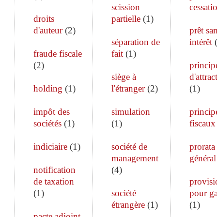
scission
cessati
droits
partielle
(
1
)
d'auteur
(
2
)
prêt sa
séparation de
intérêt
fraude fiscale
fait
(
1
)
(
2
)
princip
siège à
d'attrac
holding
(
1
)
l'étranger
(
2
)
(
1
)
impôt des
simulation
princip
sociétés
(
1
)
(
1
)
fiscaux
indiciaire
(
1
)
société de
prorata
management
général
notification
(
4
)
de taxation
provisi
(
1
)
société
pour ga
étrangère
(
1
)
(
1
)
pacte adjoint