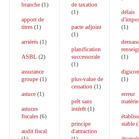
branche
(
1
)
de taxation
(
1
)
délais
apport de
d'impos
titres
(
1
)
pacte adjoint
(
1
)
(
1
)
arriérés
(
1
)
demand
planification
rensei
ASBL
(
2
)
successorale
(
1
)
(
1
)
assurance
digico
groupe
(
1
)
plus-value de
(
1
)
cessation
(
1
)
astuce
(
1
)
erreur
prêt sans
matérie
astuces
intérêt
(
1
)
fiscales
(
6
)
établis
principe
stable
(
audit fiscal
d'attraction
(
1
)
(
1
)
étymol