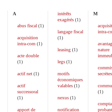
A
intérêts
M
exagérés
(
1
)
abus fiscal
(
1
)
acquisi
langage fiscal
intra-c
acquisition
(
1
)
intra-com
(
1
)
avanta
leasing
(
1
)
nature
acte double
immeub
(
1
)
legs
(
1
)
commis
actif net
(
1
)
motifs
secrètes
économiques
actif
valables
(
1
)
commun
successoral
(
1
)
(
1
)
nexus
(
1
)
comptab
apport de
notification
proban