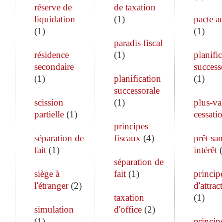
réserve de
de taxation
liquidation
(
1
)
pacte a
(
1
)
(
1
)
paradis fiscal
résidence
(
1
)
planifi
secondaire
success
(
1
)
planification
(
1
)
successorale
scission
(
1
)
plus-va
partielle
(
1
)
cessati
principes
séparation de
fiscaux
(
4
)
prêt sa
fait
(
1
)
intérêt
séparation de
siège à
fait
(
1
)
princip
l'étranger
(
2
)
d'attrac
taxation
(
1
)
simulation
d'office
(
2
)
(
1
)
princip