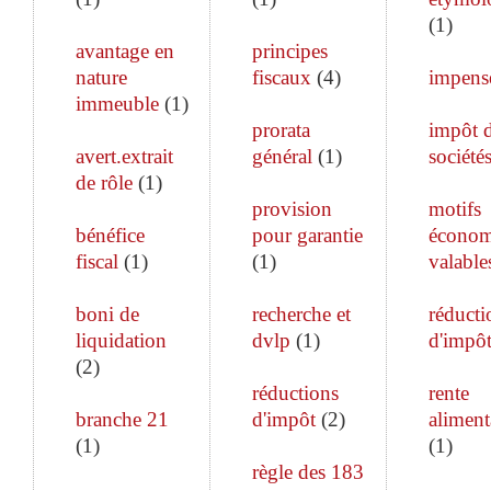
(
1
)
avantage en
principes
nature
fiscaux
(
4
)
impens
immeuble
(
1
)
prorata
impôt 
avert.extrait
général
(
1
)
société
de rôle
(
1
)
provision
motifs
bénéfice
pour garantie
économ
fiscal
(
1
)
(
1
)
valable
boni de
recherche et
réducti
liquidation
dvlp
(
1
)
d'impô
(
2
)
réductions
rente
branche 21
d'impôt
(
2
)
aliment
(
1
)
(
1
)
règle des 183