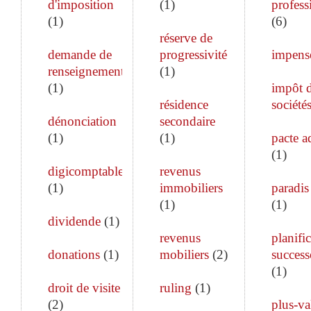
d'imposition
(
1
)
profess
(
1
)
(
6
)
réserve de
demande de
progressivité
impens
renseignements
(
1
)
(
1
)
impôt 
résidence
société
dénonciation
secondaire
(
1
)
(
1
)
pacte a
(
1
)
digicomptable
revenus
(
1
)
immobiliers
paradis 
(
1
)
(
1
)
dividende
(
1
)
revenus
planifi
donations
(
1
)
mobiliers
(
2
)
success
(
1
)
droit de visite
ruling
(
1
)
(
2
)
plus-va