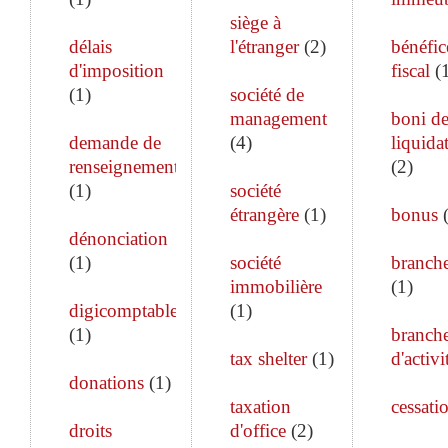
siège à
délais
l'étranger
(
2
)
bénéfic
d'imposition
fiscal
(
(
1
)
société de
management
boni d
demande de
(
4
)
liquida
renseignements
(
2
)
(
1
)
société
étrangère
(
1
)
bonus
dénonciation
(
1
)
société
branch
immobilière
(
1
)
digicomptable
(
1
)
(
1
)
branch
tax shelter
(
1
)
d'activi
donations
(
1
)
taxation
cessati
droits
d'office
(
2
)