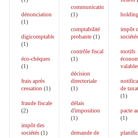
communication
dénonciation
(
1
)
holdin
(
1
)
comptabilité
impôt 
digicomptable
probante
(
1
)
société
(
1
)
contrôle fiscal
motifs
éco-chèques
(
1
)
économ
(
1
)
valable
décision
frais après
directoriale
notific
cessation
(
1
)
(
1
)
de taxa
(
1
)
fraude fiscale
délais
(
2
)
d'imposition
pacte a
(
1
)
(
1
)
impôt des
sociétés
(
1
)
demande de
planifi