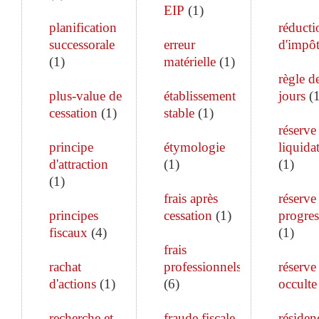
EIP
(
1
)
planification
réducti
successorale
erreur
d'impô
(
1
)
matérielle
(
1
)
règle d
plus-value de
établissement
jours
(
cessation
(
1
)
stable
(
1
)
réserve
principe
étymologie
liquida
d'attraction
(
1
)
(
1
)
(
1
)
frais après
réserve
principes
cessation
(
1
)
progres
fiscaux
(
4
)
(
1
)
frais
rachat
professionnels
réserve
d'actions
(
1
)
(
6
)
occulte
recherche et
fraude fiscale
résiden