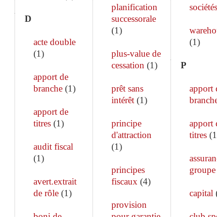
planification
société
D
successorale
(
1
)
wareho
acte double
(
1
)
(
1
)
plus-value de
cessation
(
1
)
P
apport de
branche
(
1
)
prêt sans
apport 
intérêt
(
1
)
branch
apport de
titres
(
1
)
principe
apport 
d'attraction
titres
(
1
audit fiscal
(
1
)
(
1
)
assuran
principes
groupe
avert.extrait
fiscaux
(
4
)
de rôle
(
1
)
capital
provision
boni de
pour garantie
club sp