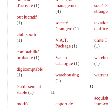
d'activité
(
1
)
management
société
(
4
)
étrangè
but lucratif
(
1
)
société
taxatio
étrangère
(
1
)
d'office
club sportif
(
1
)
V.A.T.
unité 
Package
(
1
)
(
1
)
comptabilité
probante
(
1
)
Valeur
wareho
catalogue
(
1
)
(
1
)
digicomptable
(
1
)
warehousing
warrant
(
1
)
établissement
O
stable
(
1
)
H
acquisi
motifs
apport de
intra-c