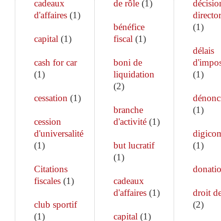
cadeaux
de rôle
(
1
)
décisio
d'affaires
(
1
)
director
bénéfice
(
1
)
capital
(
1
)
fiscal
(
1
)
délais
cash for car
boni de
d'impos
(
1
)
liquidation
(
1
)
(
2
)
cessation
(
1
)
dénonc
branche
(
1
)
cession
d'activité
(
1
)
d'universalité
digico
(
1
)
but lucratif
(
1
)
(
1
)
Citations
donati
fiscales
(
1
)
cadeaux
d'affaires
(
1
)
droit de
club sportif
(
2
)
(
1
)
capital
(
1
)