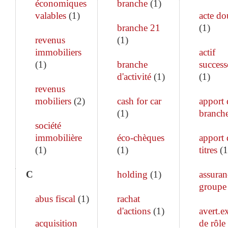
économiques
branche
(
1
)
valables
(
1
)
acte do
branche 21
(
1
)
revenus
(
1
)
immobiliers
actif
(
1
)
branche
success
d'activité
(
1
)
(
1
)
revenus
mobiliers
(
2
)
cash for car
apport 
(
1
)
branch
société
immobilière
éco-chèques
apport 
(
1
)
(
1
)
titres
(
1
C
holding
(
1
)
assuran
groupe
abus fiscal
(
1
)
rachat
d'actions
(
1
)
avert.ex
acquisition
de rôle