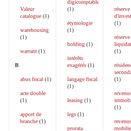
digicomptable
Valeur
(
1
)
réserve
catalogue
(
1
)
d'inves
étymologie
(
1
)
warehousing
(
1
)
(
1
)
réserve
holding
(
1
)
liquida
warrant
(
1
)
(
1
)
intérêts
B
exagérés
(
1
)
résiden
seconda
abus fiscal
(
1
)
langage fiscal
(
1
)
(
1
)
acte double
revenu
(
1
)
leasing
(
1
)
immobi
(
1
)
apport de
legs
(
1
)
branche
(
1
)
revenu
prorata
mobilie