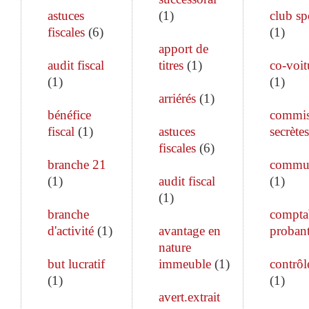
astuces
(
1
)
club sp
fiscales
(
6
)
(
1
)
apport de
audit fiscal
titres
(
1
)
co-voit
(
1
)
(
1
)
arriérés
(
1
)
bénéfice
commis
fiscal
(
1
)
astuces
secrètes
fiscales
(
6
)
branche 21
commun
(
1
)
audit fiscal
(
1
)
(
1
)
branche
comptab
d'activité
(
1
)
avantage en
proban
nature
but lucratif
immeuble
(
1
)
contrôle
(
1
)
(
1
)
avert.extrait