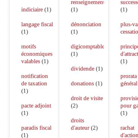
renseignements
success
indiciaire
(
1
)
(
1
)
(
1
)
langage fiscal
dénonciation
plus-va
(
1
)
(
1
)
cessati
motifs
digicomptable
princip
économiques
(
1
)
d'attrac
valables
(
1
)
(
1
)
dividende
(
1
)
notification
prorata
de taxation
donations
(
1
)
général
(
1
)
droit de visite
provisi
pacte adjoint
(
2
)
pour ga
(
1
)
(
1
)
droits
paradis fiscal
d'auteur
(
2
)
rachat
(
1
)
d'actio