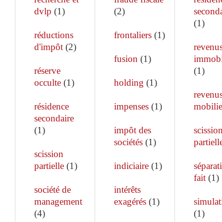
dvlp
(
1
)
(
2
)
seconda
(
1
)
réductions
frontaliers
(
1
)
d'impôt
(
2
)
revenu
fusion
(
1
)
immobi
réserve
(
1
)
occulte
(
1
)
holding
(
1
)
revenu
résidence
impenses
(
1
)
mobilie
secondaire
(
1
)
impôt des
scissio
sociétés
(
1
)
partiell
scission
partielle
(
1
)
indiciaire
(
1
)
séparat
fait
(
1
)
société de
intérêts
management
exagérés
(
1
)
simulat
(
4
)
(
1
)