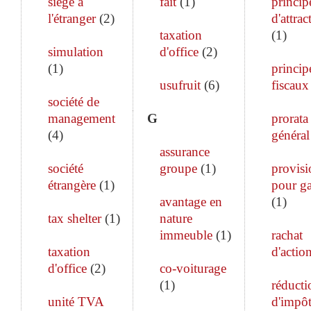
siège à
fait
(
1
)
princip
l'étranger
(
2
)
d'attrac
taxation
(
1
)
simulation
d'office
(
2
)
(
1
)
princip
usufruit
(
6
)
fiscaux
société de
management
G
prorata
(
4
)
général
assurance
société
groupe
(
1
)
provisi
étrangère
(
1
)
pour ga
avantage en
(
1
)
tax shelter
(
1
)
nature
immeuble
(
1
)
rachat
taxation
d'actio
d'office
(
2
)
co-voiturage
(
1
)
réducti
unité TVA
d'impô