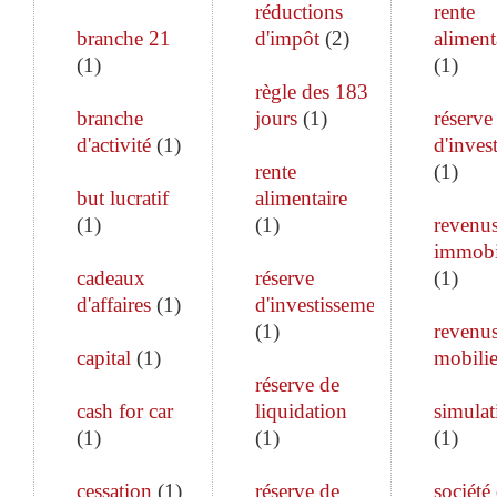
réductions
rente
branche 21
d'impôt
(
2
)
aliment
(
1
)
(
1
)
règle des 183
branche
jours
(
1
)
réserve
d'activité
(
1
)
d'inves
rente
(
1
)
but lucratif
alimentaire
(
1
)
(
1
)
revenu
immobi
cadeaux
réserve
(
1
)
d'affaires
(
1
)
d'investissement
(
1
)
revenu
capital
(
1
)
mobilie
réserve de
cash for car
liquidation
simulat
(
1
)
(
1
)
(
1
)
cessation
(
1
)
réserve de
société