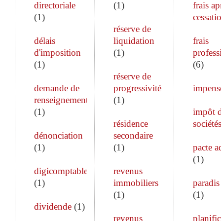
directoriale
(
1
)
frais ap
(
1
)
cessati
réserve de
délais
liquidation
frais
d'imposition
(
1
)
profess
(
1
)
(
6
)
réserve de
demande de
progressivité
impens
renseignements
(
1
)
(
1
)
impôt 
résidence
société
dénonciation
secondaire
(
1
)
(
1
)
pacte a
(
1
)
digicomptable
revenus
(
1
)
immobiliers
paradis 
(
1
)
(
1
)
dividende
(
1
)
revenus
planifi