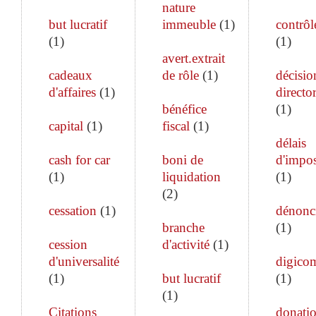
nature
but lucratif
immeuble
(
1
)
contrôle
(
1
)
(
1
)
avert.extrait
cadeaux
de rôle
(
1
)
décisio
d'affaires
(
1
)
director
bénéfice
(
1
)
capital
(
1
)
fiscal
(
1
)
délais
cash for car
boni de
d'impos
(
1
)
liquidation
(
1
)
(
2
)
cessation
(
1
)
dénonc
branche
(
1
)
cession
d'activité
(
1
)
d'universalité
digico
(
1
)
but lucratif
(
1
)
(
1
)
Citations
donati