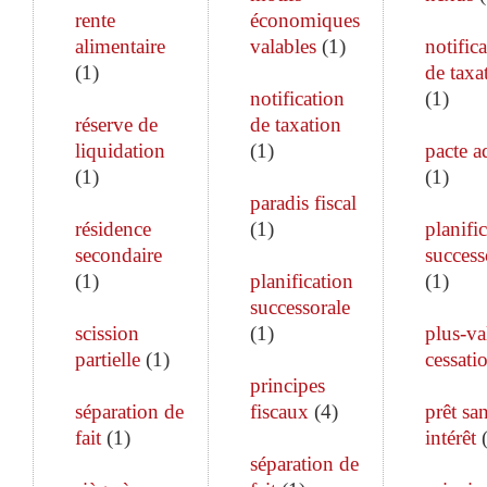
rente
économiques
alimentaire
valables
(
1
)
notific
(
1
)
de taxa
notification
(
1
)
réserve de
de taxation
liquidation
(
1
)
pacte a
(
1
)
(
1
)
paradis fiscal
résidence
(
1
)
planifi
secondaire
success
(
1
)
planification
(
1
)
successorale
scission
(
1
)
plus-va
partielle
(
1
)
cessati
principes
séparation de
fiscaux
(
4
)
prêt sa
fait
(
1
)
intérêt
séparation de