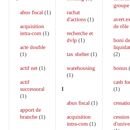
groupe
abus fiscal
(
1
)
rachat
d'actions
(
1
)
avert.ex
acquisition
de rôle
intra-com
(
1
)
recherche et
dvlp
(
1
)
boni d
acte double
liquida
(
1
)
tax shelter
(
1
)
(
2
)
actif net
(
1
)
warehousing
bonus
(
1
)
actif
cash fo
successoral
I
(
1
)
(
1
)
abus fiscal
(
1
)
cessati
apport de
branche
(
1
)
acquisition
cession
intra-com
(
1
)
d'unive