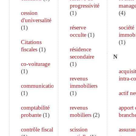
progressivité
manag
cession
(
1
)
(
4
)
d'universalité
(
1
)
réserve
société
occulte
(
1
)
immobi
Citations
(
1
)
fiscales
(
1
)
résidence
secondaire
N
co-voiturage
(
1
)
(
1
)
acquisi
revenus
intra-c
communication
immobiliers
(
1
)
(
1
)
actif ne
comptabilité
revenus
apport 
probante
(
1
)
mobiliers
(
2
)
branch
contrôle fiscal
scission
assuran