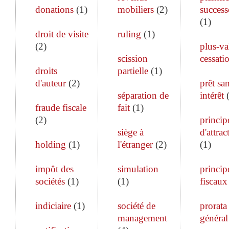
donations
(
1
)
mobiliers
(
2
)
success
(
1
)
droit de visite
ruling
(
1
)
(
2
)
plus-va
scission
cessati
droits
partielle
(
1
)
d'auteur
(
2
)
prêt sa
séparation de
intérêt
fraude fiscale
fait
(
1
)
(
2
)
princip
siège à
d'attrac
holding
(
1
)
l'étranger
(
2
)
(
1
)
impôt des
simulation
princip
sociétés
(
1
)
(
1
)
fiscaux
indiciaire
(
1
)
société de
prorata
management
général