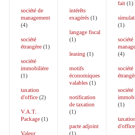
fait
(
1
)
société de
intérêts
management
exagérés
(
1
)
simulat
(
4
)
(
1
)
langage fiscal
société
(
1
)
société
étrangère
(
1
)
manag
leasing
(
1
)
(
4
)
société
immobilière
motifs
société
(
1
)
économiques
étrangè
valables
(
1
)
taxation
société
d'office
(
2
)
notification
immobi
de taxation
(
1
)
V.A.T.
(
1
)
Package
(
1
)
taxatio
pacte adjoint
d'office
Valeur
(
1
)