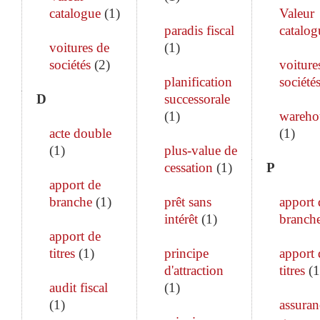
catalogue
(
1
)
Valeur
paradis fiscal
catalog
voitures de
(
1
)
sociétés
(
2
)
voiture
planification
société
D
successorale
(
1
)
wareho
acte double
(
1
)
(
1
)
plus-value de
cessation
(
1
)
P
apport de
branche
(
1
)
prêt sans
apport 
intérêt
(
1
)
branch
apport de
titres
(
1
)
principe
apport 
d'attraction
titres
(
1
audit fiscal
(
1
)
(
1
)
assuran