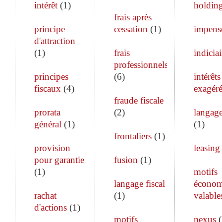
intérêt
(
1
)
holdin
frais après
principe
cessation
(
1
)
impens
d'attraction
(
1
)
frais
indiciai
professionnels
principes
(
6
)
intérêts
fiscaux
(
4
)
exagéré
fraude fiscale
prorata
(
2
)
langage
général
(
1
)
(
1
)
frontaliers
(
1
)
provision
leasing
pour garantie
fusion
(
1
)
(
1
)
motifs
langage fiscal
économ
rachat
(
1
)
valable
d'actions
(
1
)
motifs
nexus
(