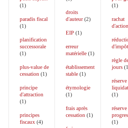
(
1
)
(
1
)
droits
paradis fiscal
d'auteur
(
2
)
rachat
(
1
)
d'actio
EIP
(
1
)
planification
réducti
successorale
erreur
d'impô
(
1
)
matérielle
(
1
)
règle d
plus-value de
établissement
jours
(
cessation
(
1
)
stable
(
1
)
réserve
principe
étymologie
liquida
d'attraction
(
1
)
(
1
)
(
1
)
frais après
réserve
principes
cessation
(
1
)
progres
fiscaux
(
4
)
(
1
)