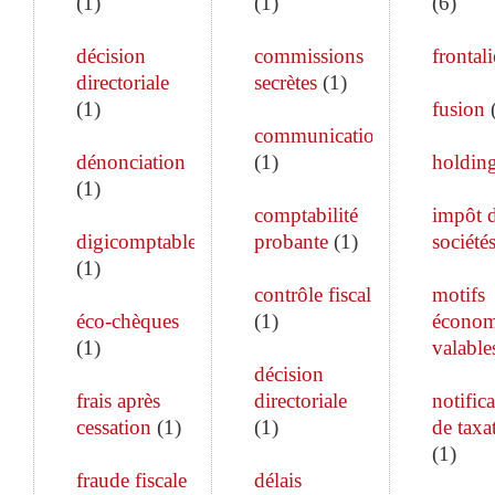
(
1
)
(
1
)
(
6
)
décision
commissions
frontali
directoriale
secrètes
(
1
)
(
1
)
fusion
communication
dénonciation
(
1
)
holdin
(
1
)
comptabilité
impôt 
digicomptable
probante
(
1
)
société
(
1
)
contrôle fiscal
motifs
éco-chèques
(
1
)
économ
(
1
)
valable
décision
frais après
directoriale
notific
cessation
(
1
)
(
1
)
de taxa
(
1
)
fraude fiscale
délais