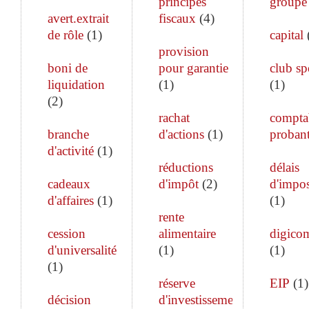
principes
groupe
avert.extrait
fiscaux
(
4
)
de rôle
(
1
)
capital
provision
boni de
pour garantie
club sp
liquidation
(
1
)
(
1
)
(
2
)
rachat
comptab
branche
d'actions
(
1
)
proban
d'activité
(
1
)
réductions
délais
cadeaux
d'impôt
(
2
)
d'impos
d'affaires
(
1
)
(
1
)
rente
cession
alimentaire
digico
d'universalité
(
1
)
(
1
)
(
1
)
réserve
EIP
(
1
)
décision
d'investissement