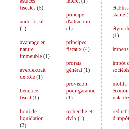
astuces
intérêt
(
1
)
fiscales
(
6
)
établis
principe
stable
(
audit fiscal
d'attraction
(
1
)
(
1
)
étymol
(
1
)
avantage en
principes
nature
fiscaux
(
4
)
impens
immeuble
(
1
)
prorata
impôt 
avert.extrait
général
(
1
)
société
de rôle
(
1
)
provision
motifs
bénéfice
pour garantie
économ
fiscal
(
1
)
(
1
)
valable
boni de
recherche et
réducti
liquidation
dvlp
(
1
)
d'impô
(
2
)