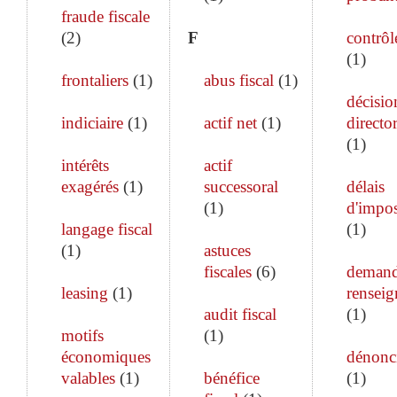
fraude fiscale
(
2
)
F
contrôle
(
1
)
frontaliers
(
1
)
abus fiscal
(
1
)
décisio
indiciaire
(
1
)
actif net
(
1
)
director
(
1
)
intérêts
actif
exagérés
(
1
)
successoral
délais
(
1
)
d'impos
langage fiscal
(
1
)
(
1
)
astuces
fiscales
(
6
)
demand
leasing
(
1
)
rensei
audit fiscal
(
1
)
motifs
(
1
)
économiques
dénonc
valables
(
1
)
bénéfice
(
1
)