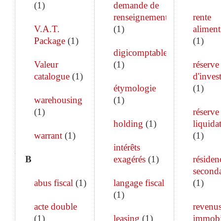
(
1
)
demande de
renseignements
rente
V.A.T.
(
1
)
aliment
Package
(
1
)
(
1
)
digicomptable
Valeur
(
1
)
réserve
catalogue
(
1
)
d'inves
étymologie
(
1
)
warehousing
(
1
)
(
1
)
réserve
holding
(
1
)
liquida
warrant
(
1
)
(
1
)
intérêts
B
exagérés
(
1
)
résiden
seconda
abus fiscal
(
1
)
langage fiscal
(
1
)
(
1
)
acte double
revenu
(
1
)
leasing
(
1
)
immobi