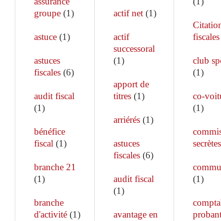
assurance
(
1
)
groupe
(
1
)
actif net
(
1
)
Citatio
astuce
(
1
)
actif
fiscales
successoral
astuces
(
1
)
club sp
fiscales
(
6
)
(
1
)
apport de
audit fiscal
titres
(
1
)
co-voit
(
1
)
(
1
)
arriérés
(
1
)
bénéfice
commis
fiscal
(
1
)
astuces
secrètes
fiscales
(
6
)
branche 21
commun
(
1
)
audit fiscal
(
1
)
(
1
)
branche
comptab
d'activité
(
1
)
avantage en
proban