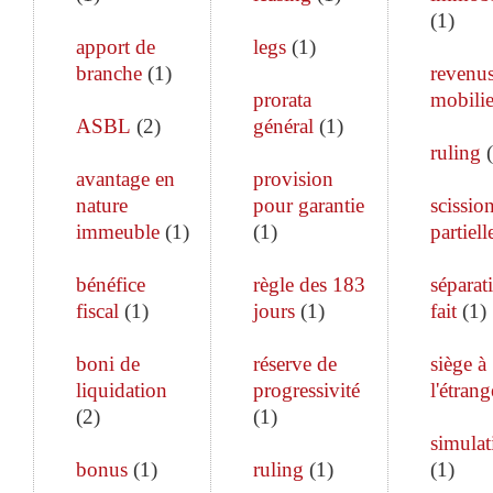
(
1
)
apport de
legs
(
1
)
branche
(
1
)
revenu
prorata
mobilie
ASBL
(
2
)
général
(
1
)
ruling
(
avantage en
provision
nature
pour garantie
scissio
immeuble
(
1
)
(
1
)
partiell
bénéfice
règle des 183
séparat
fiscal
(
1
)
jours
(
1
)
fait
(
1
)
boni de
réserve de
siège à
liquidation
progressivité
l'étrang
(
2
)
(
1
)
simulat
bonus
(
1
)
ruling
(
1
)
(
1
)