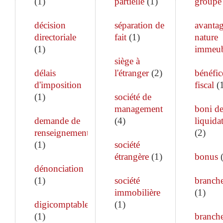
(
1
)
partielle
(
1
)
groupe
décision
séparation de
avanta
directoriale
fait
(
1
)
nature
(
1
)
immeub
siège à
délais
l'étranger
(
2
)
bénéfic
d'imposition
fiscal
(
(
1
)
société de
management
boni d
demande de
(
4
)
liquida
renseignements
(
2
)
(
1
)
société
étrangère
(
1
)
bonus
dénonciation
(
1
)
société
branch
immobilière
(
1
)
digicomptable
(
1
)
(
1
)
branch