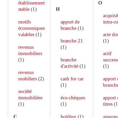
établissement
O
stable
(
1
)
H
acquisi
motifs
apport de
intra-c
économiques
branche
(
1
)
valables
(
1
)
acte do
branche 21
(
1
)
revenus
(
1
)
immobiliers
actif
(
1
)
branche
success
d'activité
(
1
)
(
1
)
revenus
mobiliers
(
2
)
cash for car
apport 
(
1
)
branch
société
immobilière
éco-chèques
apport 
(
1
)
(
1
)
titres
(
1
C
holding
(
1
)
assuran