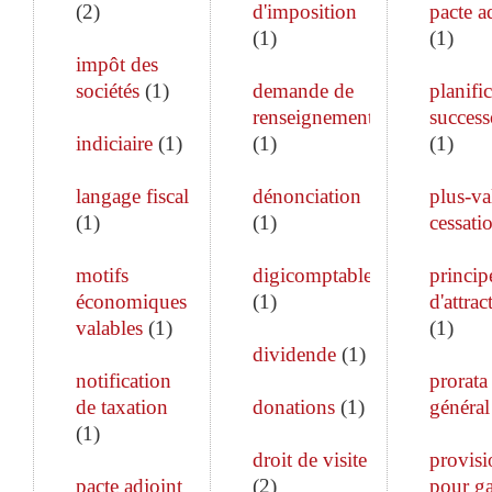
(
2
)
d'imposition
pacte a
(
1
)
(
1
)
impôt des
sociétés
(
1
)
demande de
planifi
renseignements
success
indiciaire
(
1
)
(
1
)
(
1
)
langage fiscal
dénonciation
plus-va
(
1
)
(
1
)
cessati
motifs
digicomptable
princip
économiques
(
1
)
d'attrac
valables
(
1
)
(
1
)
dividende
(
1
)
notification
prorata
de taxation
donations
(
1
)
général
(
1
)
droit de visite
provisi
pacte adjoint
(
2
)
pour ga