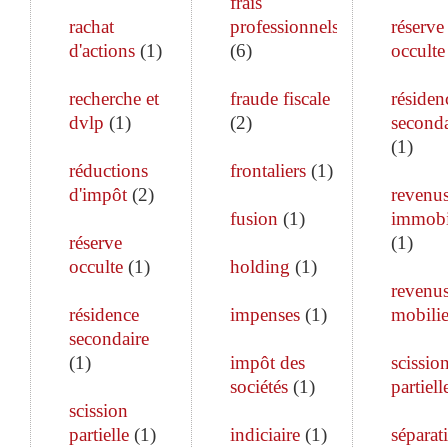
frais
rachat
professionnels
réserve
d'actions
(
1
)
(
6
)
occulte
recherche et
fraude fiscale
résiden
dvlp
(
1
)
(
2
)
seconda
(
1
)
réductions
frontaliers
(
1
)
d'impôt
(
2
)
revenu
fusion
(
1
)
immobi
réserve
(
1
)
occulte
(
1
)
holding
(
1
)
revenu
résidence
impenses
(
1
)
mobilie
secondaire
(
1
)
impôt des
scissio
sociétés
(
1
)
partiell
scission
partielle
(
1
)
indiciaire
(
1
)
séparat