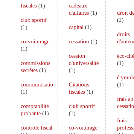
fiscales
(
1
)
cadeaux
d'affaires
(
1
)
droit de
club sportif
(
2
)
(
1
)
capital
(
1
)
droits
co-voiturage
cessation
(
1
)
d'auteu
(
1
)
cession
éco-ch
commissions
d'universalité
(
1
)
secrètes
(
1
)
(
1
)
étymol
communication
Citations
(
1
)
(
1
)
fiscales
(
1
)
frais ap
comptabilité
club sportif
cessati
probante
(
1
)
(
1
)
frais
contrôle fiscal
co-voiturage
profess