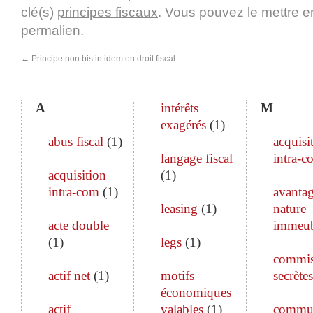
clé(s)
principes fiscaux
. Vous pouvez le mettre e
permalien
.
←
Principe non bis in idem en droit fiscal
A
intérêts
M
exagérés
(
1
)
abus fiscal
(
1
)
acquisi
langage fiscal
intra-c
acquisition
(
1
)
intra-com
(
1
)
avanta
leasing
(
1
)
nature
acte double
immeub
(
1
)
legs
(
1
)
commis
actif net
(
1
)
motifs
secrètes
économiques
actif
valables
(
1
)
commun