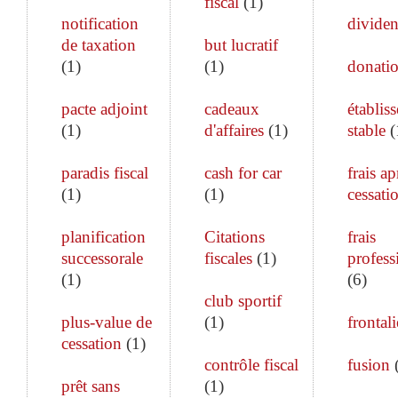
fiscal
(
1
)
notification
divide
de taxation
but lucratif
(
1
)
(
1
)
donati
pacte adjoint
cadeaux
établis
(
1
)
d'affaires
(
1
)
stable
(
paradis fiscal
cash for car
frais ap
(
1
)
(
1
)
cessati
planification
Citations
frais
successorale
fiscales
(
1
)
profess
(
1
)
(
6
)
club sportif
plus-value de
(
1
)
frontali
cessation
(
1
)
contrôle fiscal
fusion
prêt sans
(
1
)