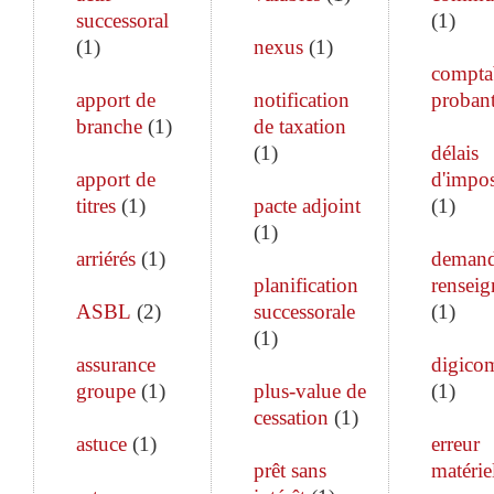
successoral
(
1
)
(
1
)
nexus
(
1
)
comptab
apport de
notification
proban
branche
(
1
)
de taxation
(
1
)
délais
apport de
d'impos
titres
(
1
)
pacte adjoint
(
1
)
(
1
)
arriérés
(
1
)
demand
planification
rensei
ASBL
(
2
)
successorale
(
1
)
(
1
)
assurance
digico
groupe
(
1
)
plus-value de
(
1
)
cessation
(
1
)
astuce
(
1
)
erreur
prêt sans
matérie