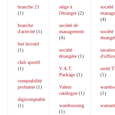
branche 21
siège à
société
(
1
)
l'étranger
(
2
)
manag
(
4
)
branche
société de
d'activité
(
1
)
management
société
(
4
)
étrangè
but lucratif
(
1
)
société
taxatio
étrangère
(
1
)
d'office
club sportif
(
1
)
V.A.T.
unité 
Package
(
1
)
(
1
)
comptabilité
probante
(
1
)
Valeur
wareho
catalogue
(
1
)
(
1
)
digicomptable
(
1
)
warehousing
warrant
(
1
)