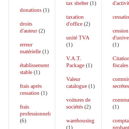
tax shelter
(
1
)
d'activi
donations
(
1
)
taxation
cessati
droits
d'office
(
2
)
d'auteur
(
2
)
cession
unité TVA
d'unive
erreur
(
1
)
(
1
)
matérielle
(
1
)
V.A.T.
Citatio
établissement
Package
(
1
)
fiscales
stable
(
1
)
Valeur
commis
frais après
catalogue
(
1
)
secrètes
cessation
(
1
)
voitures de
commun
frais
sociétés
(
2
)
(
1
)
professionnels
(
6
)
warehousing
comptab
(
1
)
proban