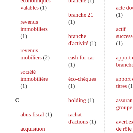
économiques
branche
(
1
)
valables
(
1
)
acte do
branche 21
(
1
)
revenus
(
1
)
immobiliers
actif
(
1
)
branche
success
d'activité
(
1
)
(
1
)
revenus
mobiliers
(
2
)
cash for car
apport 
(
1
)
branch
société
immobilière
éco-chèques
apport 
(
1
)
(
1
)
titres
(
1
C
holding
(
1
)
assuran
groupe
abus fiscal
(
1
)
rachat
d'actions
(
1
)
avert.ex
acquisition
de rôle