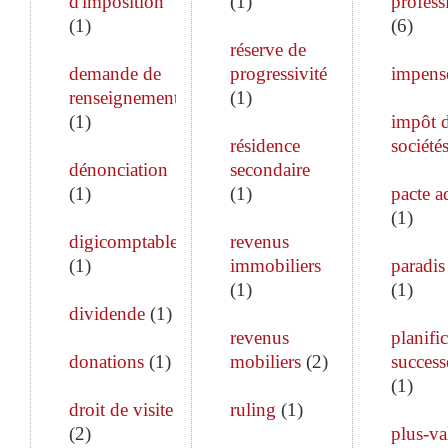
d'imposition
(
1
)
profess
(
1
)
(
6
)
réserve de
demande de
progressivité
impens
renseignements
(
1
)
(
1
)
impôt 
résidence
société
dénonciation
secondaire
(
1
)
(
1
)
pacte a
(
1
)
digicomptable
revenus
(
1
)
immobiliers
paradis 
(
1
)
(
1
)
dividende
(
1
)
revenus
planifi
donations
(
1
)
mobiliers
(
2
)
success
(
1
)
droit de visite
ruling
(
1
)
(
2
)
plus-va