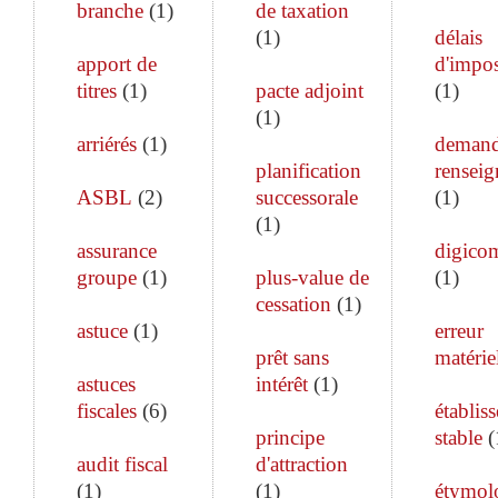
branche
(
1
)
de taxation
(
1
)
délais
apport de
d'impos
titres
(
1
)
pacte adjoint
(
1
)
(
1
)
arriérés
(
1
)
demand
planification
rensei
ASBL
(
2
)
successorale
(
1
)
(
1
)
assurance
digico
groupe
(
1
)
plus-value de
(
1
)
cessation
(
1
)
astuce
(
1
)
erreur
prêt sans
matérie
astuces
intérêt
(
1
)
fiscales
(
6
)
établis
principe
stable
(
audit fiscal
d'attraction
(
1
)
(
1
)
étymol