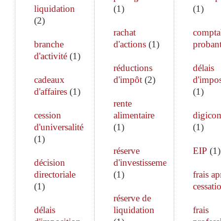
liquidation
(
1
)
(
1
)
(
2
)
rachat
comptab
branche
d'actions
(
1
)
proban
d'activité
(
1
)
réductions
délais
cadeaux
d'impôt
(
2
)
d'impos
d'affaires
(
1
)
(
1
)
rente
cession
alimentaire
digico
d'universalité
(
1
)
(
1
)
(
1
)
réserve
EIP
(
1
)
décision
d'investissement
directoriale
(
1
)
frais ap
(
1
)
cessati
réserve de
délais
liquidation
frais