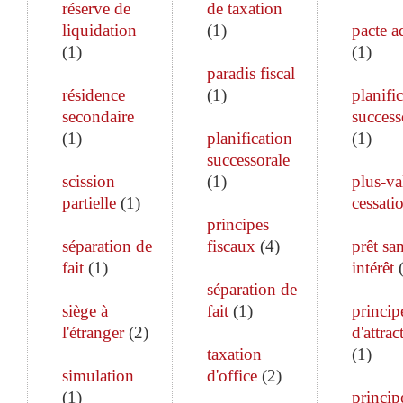
réserve de
de taxation
liquidation
(
1
)
pacte a
(
1
)
(
1
)
paradis fiscal
résidence
(
1
)
planifi
secondaire
success
(
1
)
planification
(
1
)
successorale
scission
(
1
)
plus-va
partielle
(
1
)
cessati
principes
séparation de
fiscaux
(
4
)
prêt sa
fait
(
1
)
intérêt
séparation de
siège à
fait
(
1
)
princip
l'étranger
(
2
)
d'attrac
taxation
(
1
)
simulation
d'office
(
2
)
(
1
)
princip