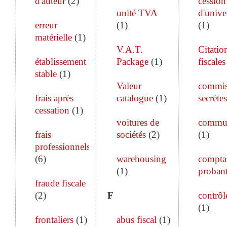
d'auteur
(
2
)
cession
unité TVA
d'unive
erreur
(
1
)
(
1
)
matérielle
(
1
)
V.A.T.
Citatio
établissement
Package
(
1
)
fiscales
stable
(
1
)
Valeur
commis
frais après
catalogue
(
1
)
secrètes
cessation
(
1
)
voitures de
commun
frais
sociétés
(
2
)
(
1
)
professionnels
(
6
)
warehousing
comptab
(
1
)
proban
fraude fiscale
(
2
)
F
contrôle
(
1
)
frontaliers
(
1
)
abus fiscal
(
1
)