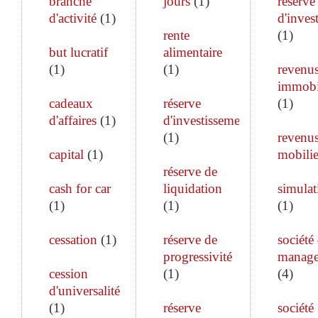
branche
jours
(
1
)
réserve
d'activité
(
1
)
d'inves
rente
(
1
)
but lucratif
alimentaire
(
1
)
(
1
)
revenu
immobi
cadeaux
réserve
(
1
)
d'affaires
(
1
)
d'investissement
(
1
)
revenu
capital
(
1
)
mobilie
réserve de
cash for car
liquidation
simulat
(
1
)
(
1
)
(
1
)
cessation
(
1
)
réserve de
société
progressivité
manag
cession
(
1
)
(
4
)
d'universalité
(
1
)
réserve
société