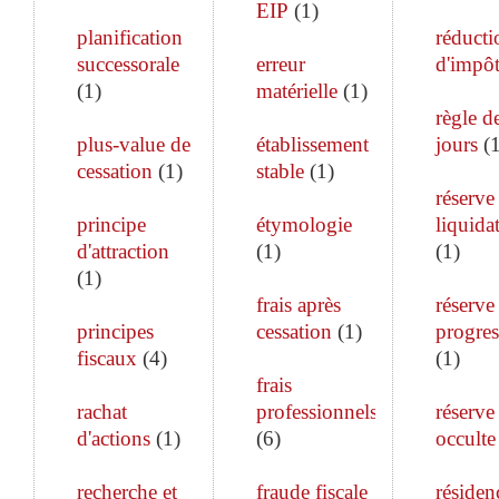
EIP
(
1
)
planification
réducti
successorale
erreur
d'impô
(
1
)
matérielle
(
1
)
règle d
plus-value de
établissement
jours
(
cessation
(
1
)
stable
(
1
)
réserve
principe
étymologie
liquida
d'attraction
(
1
)
(
1
)
(
1
)
frais après
réserve
principes
cessation
(
1
)
progres
fiscaux
(
4
)
(
1
)
frais
rachat
professionnels
réserve
d'actions
(
1
)
(
6
)
occulte
recherche et
fraude fiscale
résiden