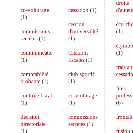
droits
co-voiturage
cessation
(
1
)
d'auteu
(
1
)
cession
éco-ch
commissions
d'universalité
(
1
)
secrètes
(
1
)
(
1
)
étymol
communication
Citations
(
1
)
(
1
)
fiscales
(
1
)
frais ap
comptabilité
club sportif
cessati
probante
(
1
)
(
1
)
frais
contrôle fiscal
co-voiturage
profess
(
1
)
(
1
)
(
6
)
décision
commissions
frontali
directoriale
secrètes
(
1
)
(
1
)
fusion