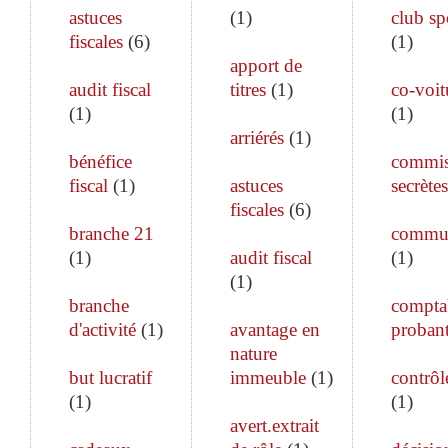
astuces
(
1
)
club sp
fiscales
(
6
)
(
1
)
apport de
audit fiscal
titres
(
1
)
co-voit
(
1
)
(
1
)
arriérés
(
1
)
bénéfice
commis
fiscal
(
1
)
astuces
secrètes
fiscales
(
6
)
branche 21
commun
(
1
)
audit fiscal
(
1
)
(
1
)
branche
comptab
d'activité
(
1
)
avantage en
proban
nature
but lucratif
immeuble
(
1
)
contrôle
(
1
)
(
1
)
avert.extrait