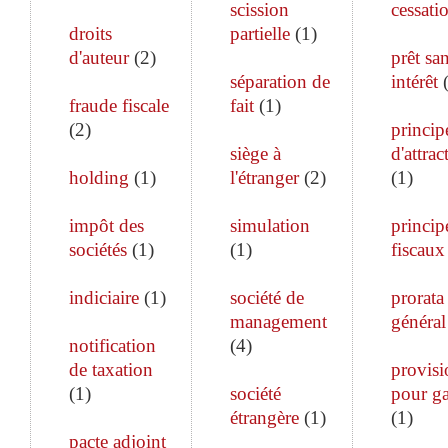
scission
cessati
droits
partielle
(
1
)
d'auteur
(
2
)
prêt sa
séparation de
intérêt
fraude fiscale
fait
(
1
)
(
2
)
princip
siège à
d'attrac
holding
(
1
)
l'étranger
(
2
)
(
1
)
impôt des
simulation
princip
sociétés
(
1
)
(
1
)
fiscaux
indiciaire
(
1
)
société de
prorata
management
général
notification
(
4
)
de taxation
provisi
(
1
)
société
pour ga
étrangère
(
1
)
(
1
)
pacte adjoint