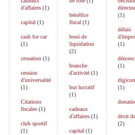
cadeaux
de rôle
(
1
)
décisio
d'affaires
(
1
)
director
bénéfice
(
1
)
capital
(
1
)
fiscal
(
1
)
délais
cash for car
boni de
d'impos
(
1
)
liquidation
(
1
)
(
2
)
cessation
(
1
)
dénonc
branche
(
1
)
cession
d'activité
(
1
)
d'universalité
digico
(
1
)
but lucratif
(
1
)
(
1
)
Citations
donati
fiscales
(
1
)
cadeaux
d'affaires
(
1
)
droit de
club sportif
(
2
)
(
1
)
capital
(
1
)