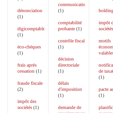
communication
dénonciation
(
1
)
holdin
(
1
)
comptabilité
impôt 
digicomptable
probante
(
1
)
société
(
1
)
contrôle fiscal
motifs
éco-chèques
(
1
)
économ
(
1
)
valable
décision
frais après
directoriale
notific
cessation
(
1
)
(
1
)
de taxa
(
1
)
fraude fiscale
délais
(
2
)
d'imposition
pacte a
(
1
)
(
1
)
impôt des
sociétés
(
1
)
demande de
planifi