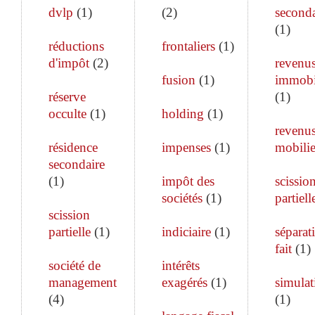
dvlp
(
1
)
(
2
)
seconda
(
1
)
réductions
frontaliers
(
1
)
d'impôt
(
2
)
revenu
fusion
(
1
)
immobi
réserve
(
1
)
occulte
(
1
)
holding
(
1
)
revenu
résidence
impenses
(
1
)
mobilie
secondaire
(
1
)
impôt des
scissio
sociétés
(
1
)
partiell
scission
partielle
(
1
)
indiciaire
(
1
)
séparat
fait
(
1
)
société de
intérêts
management
exagérés
(
1
)
simulat
(
4
)
(
1
)