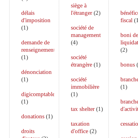
siège à
délais
l'étranger
(
2
)
bénéfic
d'imposition
fiscal
(
(
1
)
société de
management
boni d
demande de
(
4
)
liquida
renseignements
(
2
)
(
1
)
société
étrangère
(
1
)
bonus
dénonciation
(
1
)
société
branch
immobilière
(
1
)
digicomptable
(
1
)
(
1
)
branch
tax shelter
(
1
)
d'activi
donations
(
1
)
taxation
cessati
droits
d'office
(
2
)