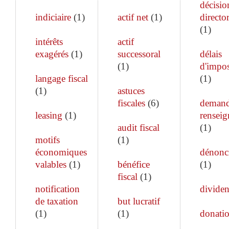
décisio
indiciaire
(
1
)
actif net
(
1
)
director
(
1
)
intérêts
actif
exagérés
(
1
)
successoral
délais
(
1
)
d'impos
langage fiscal
(
1
)
(
1
)
astuces
fiscales
(
6
)
demand
leasing
(
1
)
rensei
audit fiscal
(
1
)
motifs
(
1
)
économiques
dénonc
valables
(
1
)
bénéfice
(
1
)
fiscal
(
1
)
notification
divide
de taxation
but lucratif
(
1
)
(
1
)
donati