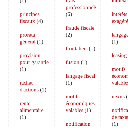
(
1
)
frais
indiciai
professionnels
principes
(
6
)
intérêts
fiscaux
(
4
)
exagéré
fraude fiscale
prorata
(
2
)
langage
général
(
1
)
(
1
)
frontaliers
(
1
)
provision
leasing
pour garantie
fusion
(
1
)
(
1
)
motifs
langage fiscal
économ
rachat
(
1
)
valable
d'actions
(
1
)
motifs
nexus
(
rente
économiques
alimentaire
valables
(
1
)
notific
(
1
)
de taxa
notification
(
1
)