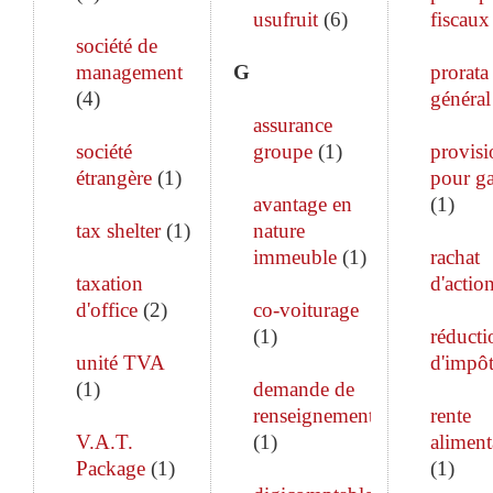
usufruit
(
6
)
fiscaux
société de
management
G
prorata
(
4
)
général
assurance
société
groupe
(
1
)
provisi
étrangère
(
1
)
pour ga
avantage en
(
1
)
tax shelter
(
1
)
nature
immeuble
(
1
)
rachat
taxation
d'actio
d'office
(
2
)
co-voiturage
(
1
)
réducti
unité TVA
d'impô
(
1
)
demande de
renseignements
rente
V.A.T.
(
1
)
aliment
Package
(
1
)
(
1
)