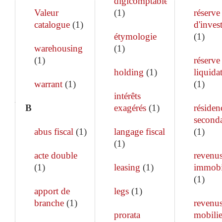
digicomptable
Valeur
(
1
)
réserve
catalogue
(
1
)
d'inves
étymologie
(
1
)
warehousing
(
1
)
(
1
)
réserve
holding
(
1
)
liquida
warrant
(
1
)
(
1
)
intérêts
B
exagérés
(
1
)
résiden
seconda
abus fiscal
(
1
)
langage fiscal
(
1
)
(
1
)
acte double
revenu
(
1
)
leasing
(
1
)
immobi
(
1
)
apport de
legs
(
1
)
branche
(
1
)
revenu
prorata
mobilie