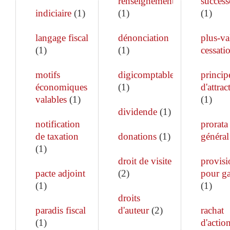
renseignements
success
indiciaire
(
1
)
(
1
)
(
1
)
langage fiscal
dénonciation
plus-va
(
1
)
(
1
)
cessati
motifs
digicomptable
princip
économiques
(
1
)
d'attrac
valables
(
1
)
(
1
)
dividende
(
1
)
notification
prorata
de taxation
donations
(
1
)
général
(
1
)
droit de visite
provisi
pacte adjoint
(
2
)
pour ga
(
1
)
(
1
)
droits
paradis fiscal
d'auteur
(
2
)
rachat
(
1
)
d'actio