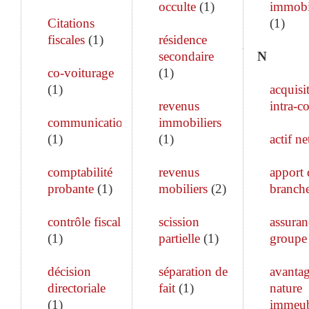
occulte
(
1
)
immobi
Citations
(
1
)
fiscales
(
1
)
résidence
secondaire
N
co-voiturage
(
1
)
(
1
)
acquisi
revenus
intra-c
communication
immobiliers
(
1
)
(
1
)
actif ne
comptabilité
revenus
apport 
probante
(
1
)
mobiliers
(
2
)
branch
contrôle fiscal
scission
assuran
(
1
)
partielle
(
1
)
groupe
décision
séparation de
avanta
directoriale
fait
(
1
)
nature
(
1
)
immeub