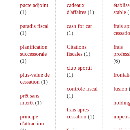
pacte adjoint
cadeaux
établis
(
1
)
d'affaires
(
1
)
stable
(
paradis fiscal
cash for car
frais ap
(
1
)
(
1
)
cessati
planification
Citations
frais
successorale
fiscales
(
1
)
profess
(
1
)
(
6
)
club sportif
plus-value de
(
1
)
frontali
cessation
(
1
)
contrôle fiscal
fusion
prêt sans
(
1
)
intérêt
(
1
)
holdin
frais après
principe
cessation
(
1
)
impens
d'attraction