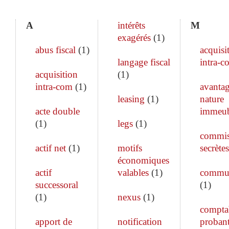
A
intérêts
M
exagérés
(
1
)
abus fiscal
(
1
)
acquisi
langage fiscal
intra-c
acquisition
(
1
)
intra-com
(
1
)
avanta
leasing
(
1
)
nature
acte double
immeub
(
1
)
legs
(
1
)
commis
actif net
(
1
)
motifs
secrètes
économiques
actif
valables
(
1
)
commun
successoral
(
1
)
(
1
)
nexus
(
1
)
comptab
apport de
notification
proban