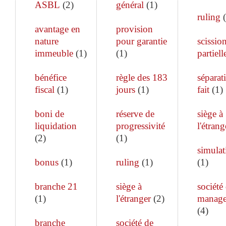
ASBL
(
2
)
général
(
1
)
ruling
(
avantage en
provision
nature
pour garantie
scissio
immeuble
(
1
)
(
1
)
partiell
bénéfice
règle des 183
séparat
fiscal
(
1
)
jours
(
1
)
fait
(
1
)
boni de
réserve de
siège à
liquidation
progressivité
l'étrang
(
2
)
(
1
)
simulat
bonus
(
1
)
ruling
(
1
)
(
1
)
branche 21
siège à
société
(
1
)
l'étranger
(
2
)
manag
(
4
)
branche
société de