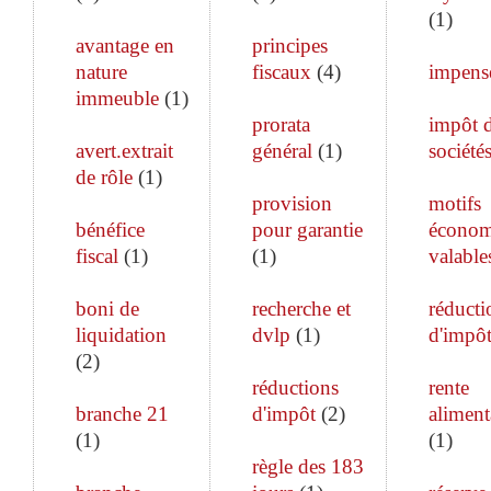
(
1
)
avantage en
principes
nature
fiscaux
(
4
)
impens
immeuble
(
1
)
prorata
impôt 
avert.extrait
général
(
1
)
société
de rôle
(
1
)
provision
motifs
bénéfice
pour garantie
économ
fiscal
(
1
)
(
1
)
valable
boni de
recherche et
réducti
liquidation
dvlp
(
1
)
d'impô
(
2
)
réductions
rente
branche 21
d'impôt
(
2
)
aliment
(
1
)
(
1
)
règle des 183