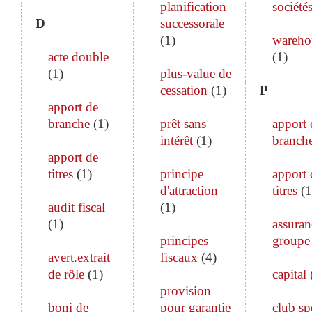
planification
société
D
successorale
(
1
)
wareho
acte double
(
1
)
(
1
)
plus-value de
cessation
(
1
)
P
apport de
branche
(
1
)
prêt sans
apport 
intérêt
(
1
)
branch
apport de
titres
(
1
)
principe
apport 
d'attraction
titres
(
1
audit fiscal
(
1
)
(
1
)
assuran
principes
groupe
avert.extrait
fiscaux
(
4
)
de rôle
(
1
)
capital
provision
boni de
pour garantie
club sp