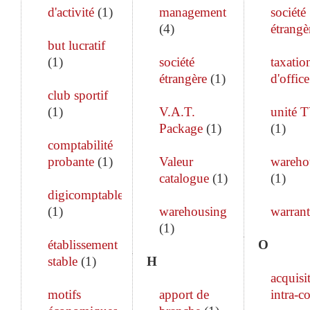
d'activité
(
1
)
management
société
(
4
)
étrangè
but lucratif
(
1
)
société
taxatio
étrangère
(
1
)
d'office
club sportif
(
1
)
V.A.T.
unité 
Package
(
1
)
(
1
)
comptabilité
probante
(
1
)
Valeur
wareho
catalogue
(
1
)
(
1
)
digicomptable
(
1
)
warehousing
warrant
(
1
)
établissement
O
stable
(
1
)
H
acquisi
motifs
apport de
intra-c