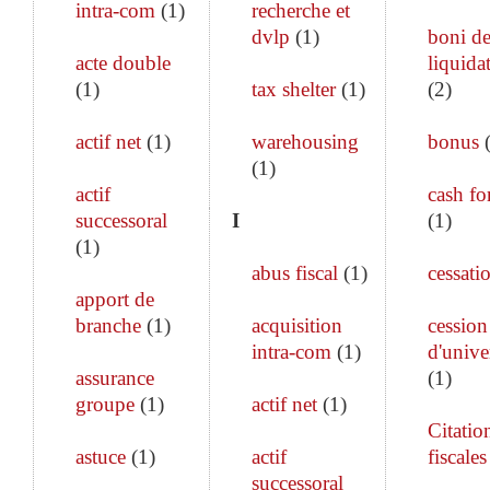
intra-com
(
1
)
recherche et
dvlp
(
1
)
boni d
acte double
liquida
(
1
)
tax shelter
(
1
)
(
2
)
actif net
(
1
)
warehousing
bonus
(
1
)
actif
cash fo
successoral
I
(
1
)
(
1
)
abus fiscal
(
1
)
cessati
apport de
branche
(
1
)
acquisition
cession
intra-com
(
1
)
d'unive
assurance
(
1
)
groupe
(
1
)
actif net
(
1
)
Citatio
astuce
(
1
)
actif
fiscales
successoral