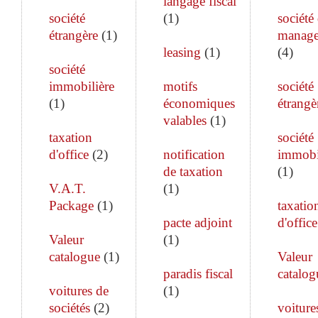
langage fiscal
société
(
1
)
société
étrangère
(
1
)
manag
leasing
(
1
)
(
4
)
société
immobilière
motifs
société
(
1
)
économiques
étrangè
valables
(
1
)
taxation
société
d'office
(
2
)
notification
immobi
de taxation
(
1
)
V.A.T.
(
1
)
Package
(
1
)
taxatio
pacte adjoint
d'office
Valeur
(
1
)
catalogue
(
1
)
Valeur
paradis fiscal
catalog
voitures de
(
1
)
sociétés
(
2
)
voiture